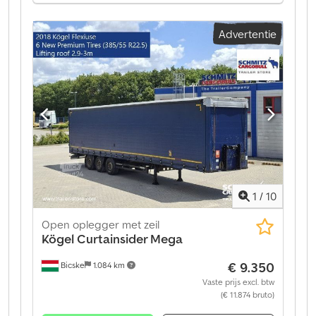
Ledig gewicht: 6460 kg. Bekijk een overzicht van alle
beschikbare voertuigen op onze website. Financiering
Advertentie
nodig? Wij bieden individuele
financieringsoplossingen, full-service contracten en
telematicadiensten. Wij adviseren u graag persoonlijk.
Dedsztg Ewepfx Am Hsck
1
/
10
Open oplegger met zeil
Kögel
Curtainsider Mega
€ 9.350
Bicske
1.084 km
Vaste prijs excl. btw
(€ 11.874 bruto)