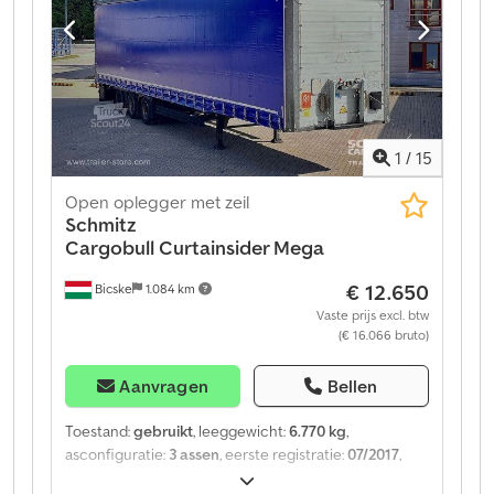
telematicadiensten. Wij adviseren u graag persoonlijk.
Dedpfxsztgy Io Am Hock
1
/
15
Open oplegger met zeil
Schmitz
Cargobull
Curtainsider Mega
€ 12.650
Bicske
1.084 km
Vaste prijs excl. btw
(€ 16.066 bruto)
Aanvragen
Bellen
Toestand:
gebruikt
, leeggewicht:
6.770 kg
,
asconfiguratie:
3 assen
, eerste registratie:
07/2017
,
ophanging:
lucht
, Bouwjaar:
2017
, soort overbrenging: