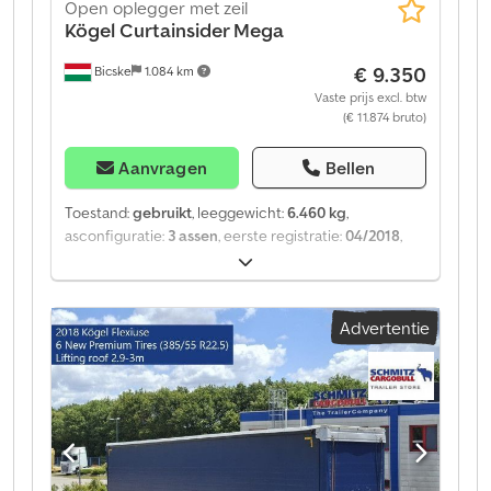
Open oplegger met zeil
Kögel
Curtainsider Mega
€ 9.350
Bicske
1.084 km
Vaste prijs excl. btw
(€ 11.874 bruto)
Aanvragen
Bellen
Toestand:
gebruikt
, leeggewicht:
6.460 kg
,
asconfiguratie:
3 assen
, eerste registratie:
04/2018
,
Bouwjaar:
2018
, soort overbrenging:
mechanisch
,
Ledig gewicht: 6460 kg. Bekijk een overzicht van alle
beschikbare voertuigen op onze website. Financiering
Advertentie
nodig? Wij bieden individuele
financieringsoplossingen, full-service contracten en
telematicadiensten. Wij adviseren u graag persoonlijk.
Dcsdpfeztg E Rsx Am Hsk