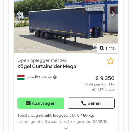
1
/
10
Open oplegger met zeil
Kögel
Curtainsider Mega
€ 9.350
Bicske
1.084 km
Vaste prijs excl. btw
(€ 11.874 bruto)
Aanvragen
Bellen
Toestand:
gebruikt
, leeggewicht:
6.460 kg
,
asconfiguratie:
3 assen
, eerste registratie:
04/2018
,
Bouwjaar:
2018
, soort overbrenging:
mechanisch
,