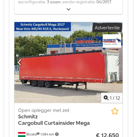
asconfiguratie:
3 assen
, eerste registratie:
04/2017
,
Bouwjaar:
2017
, soort overbrenging:
mechanisch
,
Leeggewicht: 6950 kg. Op onze website vindt u een
overzicht van alle beschikbare voertuigen. Heeft u
Advertentie
financiering nodig? Wij bieden individuele
financieringsoplossingen, uitgebreide
servicecontracten en telematicadiensten. Wij
adviseren u graag persoonlijk. Dcjdpfx Amjztgzfo Hok
1
/
12
Open oplegger met zeil
Schmitz
Cargobull
Curtainsider Mega
€ 12.650
Bicske
1.084 km