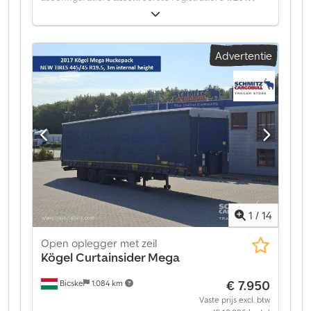
Bouwjaar:
2017
, soort overbrenging:
mechanisch
,
Leeggewicht: 6950 kg. Op onze website vindt u een
overzicht van alle beschikbare voertuigen. Heeft u
Advertentie
financiering nodig? Wij bieden individuele
financieringsoplossingen, uitgebreide
servicecontracten en telematicadiensten. Wij
adviseren u graag persoonlijk. Dsdpfjztgz Eex Am Hjck
1
/
14
Open oplegger met zeil
Kögel
Curtainsider Mega
€ 7.950
Bicske
1.084 km
Vaste prijs excl. btw