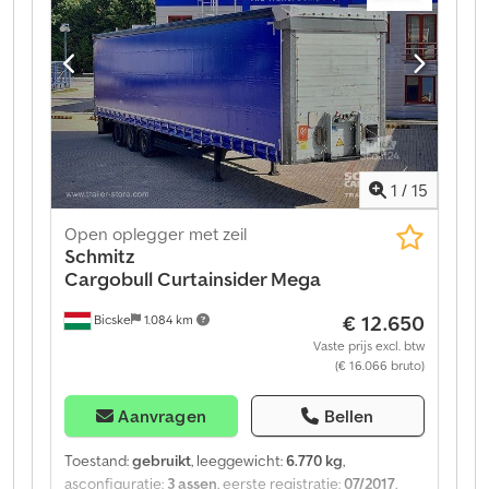
1
/
15
Open oplegger met zeil
Schmitz
Cargobull
Curtainsider Mega
€ 12.650
Bicske
1.084 km
Vaste prijs excl. btw
(€ 16.066 bruto)
Aanvragen
Bellen
Toestand:
gebruikt
, leeggewicht:
6.770 kg
,
asconfiguratie:
3 assen
, eerste registratie:
07/2017
,