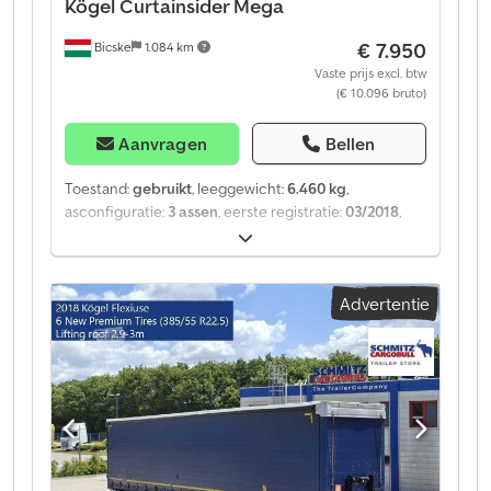
Kögel
Curtainsider Mega
€ 7.950
Bicske
1.084 km
Vaste prijs excl. btw
(€ 10.096 bruto)
Aanvragen
Bellen
Toestand:
gebruikt
, leeggewicht:
6.460 kg
,
asconfiguratie:
3 assen
, eerste registratie:
03/2018
,
Bouwjaar:
2018
, soort overbrenging:
mechanisch
,
Ledig gewicht: 6460 kg. Bekijk een overzicht van alle
beschikbare voertuigen op onze website. Financiering
Advertentie
nodig? Wij bieden individuele
financieringsoplossingen, full-service contracten en
telematicadiensten. Wij adviseren u graag persoonlijk.
Dedeztg Ekopfx Am Heck