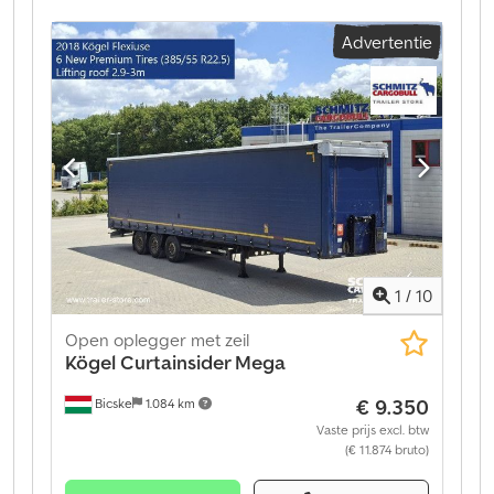
luchtvering, achterste onderrijbeveiliging,
Advertentie
elektronisch remsysteem (EBS), 1x15- en 2x7-polige
stekker, antispray. Een overzicht van alle beschikbare
voertuigen vindt u op onze website. Financiering
nodig? Wij bieden individuele
financieringsoplossingen, full-service contracten en
telematicadiensten. Wij adviseren u graag persoonlijk.
Dcsdpeztgxqsfx Am Hjk
1
/
10
Open oplegger met zeil
Kögel
Curtainsider Mega
€ 9.350
Bicske
1.084 km
Vaste prijs excl. btw
(€ 11.874 bruto)