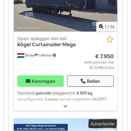
1
/
14
Open oplegger met zeil
Kögel
Curtainsider Mega
€ 7.950
Bicske
1.084 km
Vaste prijs excl. btw
(€ 10.096 bruto)
Aanvragen
Bellen
Toestand:
gebruikt
, leeggewicht:
6.950 kg
,
asconfiguratie:
3 assen
, eerste registratie:
04/2017
,
Bouwjaar:
2017
, soort overbrenging:
mechanisch
,
Leeggewicht: 6950 kg. Op onze website vindt u een
overzicht van alle beschikbare voertuigen. Heeft u
Advertentie
financiering nodig? Wij bieden individuele
financieringsoplossingen, uitgebreide