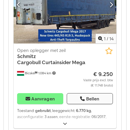
telematicadiensten. Wij adviseren u graag persoonlijk.
Dedpfxeztgxwj Am Heck
1
/
14
Open oplegger met zeil
Schmitz
Cargobull
Curtainsider Mega
€ 9.250
Bicske
1.084 km
Vaste prijs excl. btw
(€ 11.748 bruto)
Aanvragen
Bellen
Toestand:
gebruikt
, leeggewicht:
6.770 kg
,
asconfiguratie:
3 assen
, eerste registratie:
06/2017
,
ophanging:
lucht
, Bouwjaar:
2017
, soort overbrenging:
mechanisch
, Uitrusting:
ABS
, Leeggewicht: 6.770 kg,