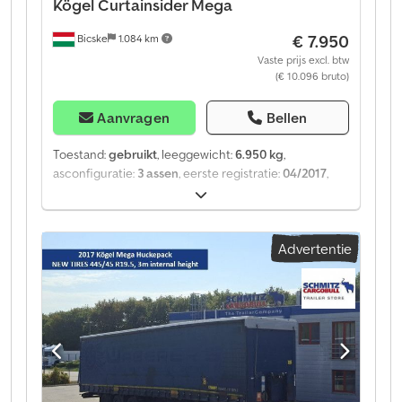
Kögel
Curtainsider Mega
€ 7.950
Bicske
1.084 km
Vaste prijs excl. btw
(€ 10.096 bruto)
Aanvragen
Bellen
Toestand:
gebruikt
, leeggewicht:
6.950 kg
,
asconfiguratie:
3 assen
, eerste registratie:
04/2017
,
Bouwjaar:
2017
, soort overbrenging:
mechanisch
,
Leeggewicht: 6950 kg. Op onze website vindt u een
overzicht van alle beschikbare voertuigen. Heeft u
Advertentie
financiering nodig? Wij bieden individuele
financieringsoplossingen, uitgebreide
servicecontracten en telematicadiensten. Wij
adviseren u graag persoonlijk. Dsdpfx Ajztgyhsm Hock