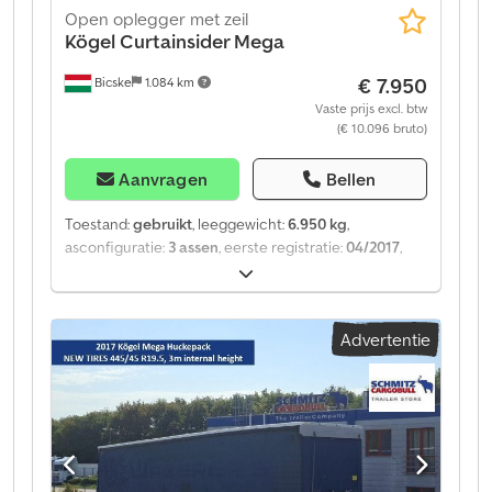
Open oplegger met zeil
Kögel
Curtainsider Mega
€ 7.950
Bicske
1.084 km
Vaste prijs excl. btw
(€ 10.096 bruto)
Aanvragen
Bellen
Toestand:
gebruikt
, leeggewicht:
6.950 kg
,
asconfiguratie:
3 assen
, eerste registratie:
04/2017
,
Bouwjaar:
2017
, soort overbrenging:
mechanisch
,
Leeggewicht: 6950 kg. Op onze website vindt u een
overzicht van alle beschikbare voertuigen. Heeft u
Advertentie
financiering nodig? Wij bieden individuele
financieringsoplossingen, uitgebreide
servicecontracten en telematicadiensten. Wij
adviseren u graag persoonlijk. Dcedpfeztgzrex Am Hjk