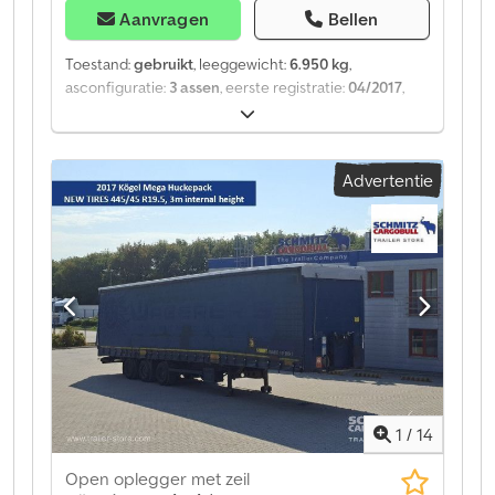
Aanvragen
Bellen
Toestand:
gebruikt
, leeggewicht:
6.950 kg
,
asconfiguratie:
3 assen
, eerste registratie:
04/2017
,
Bouwjaar:
2017
, soort overbrenging:
mechanisch
,
Leeggewicht: 6950 kg. Op onze website vindt u een
overzicht van alle beschikbare voertuigen. Heeft u
Advertentie
financiering nodig? Wij bieden individuele
financieringsoplossingen, uitgebreide
servicecontracten en telematicadiensten. Wij
adviseren u graag persoonlijk. Dcsdpsztgynefx Am Hjk
1
/
14
Open oplegger met zeil