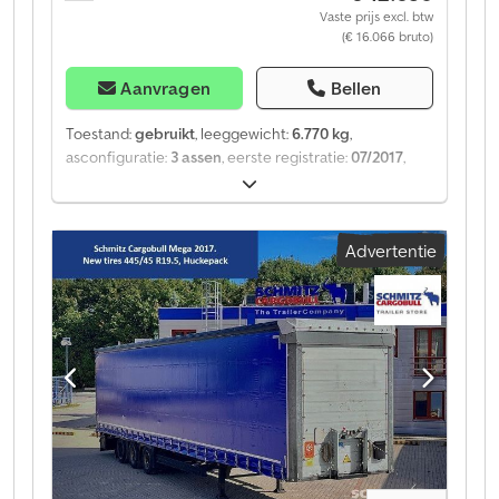
Vaste prijs excl. btw
(€ 16.066 bruto)
Aanvragen
Bellen
Toestand:
gebruikt
, leeggewicht:
6.770 kg
,
asconfiguratie:
3 assen
, eerste registratie:
07/2017
,
ophanging:
lucht
, Bouwjaar:
2017
, soort overbrenging:
mechanisch
, Uitrusting:
ABS
, Leeggewicht: 6.770 kg,
luchtvering, achterste onderrijbeveiliging,
Advertentie
elektronisch remsysteem (EBS), 1x15- en 2x7-polige
stekker, antispray. Een overzicht van alle beschikbare
voertuigen vindt u op onze website. Financiering
nodig? Wij bieden individuele
financieringsoplossingen, full-service contracten en
telematicadiensten. Wij adviseren u graag persoonlijk.
Dcodpfxjztgy Uj Am Hek