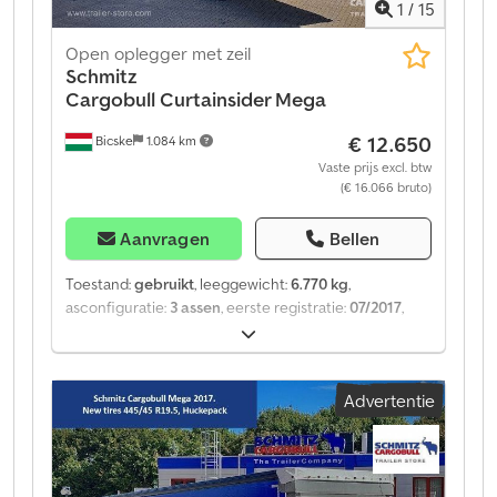
1
/
15
Open oplegger met zeil
Schmitz
Cargobull
Curtainsider Mega
€ 12.650
Bicske
1.084 km
Vaste prijs excl. btw
(€ 16.066 bruto)
Aanvragen
Bellen
Toestand:
gebruikt
, leeggewicht:
6.770 kg
,
asconfiguratie:
3 assen
, eerste registratie:
07/2017
,
ophanging:
lucht
, Bouwjaar:
2017
, soort overbrenging:
mechanisch
, Uitrusting:
ABS
, Leeggewicht: 6.770 kg,
luchtvering, achterste onderrijbeveiliging,
Advertentie
elektronisch remsysteem (EBS), 1x15- en 2x7-polige
stekker, antispray. Een overzicht van alle beschikbare
voertuigen vindt u op onze website. Financiering
nodig? Wij bieden individuele
financieringsoplossingen, full-service contracten en