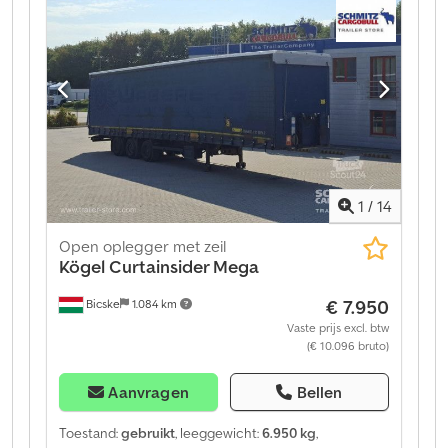
servicecontracten en telematicadiensten. Wij
adviseren u graag persoonlijk. Dcjdpfx Ajztgzlom Hok
1
/
14
Open oplegger met zeil
Kögel
Curtainsider Mega
€ 7.950
Bicske
1.084 km
Vaste prijs excl. btw
(€ 10.096 bruto)
Aanvragen
Bellen
Toestand:
gebruikt
, leeggewicht:
6.950 kg
,