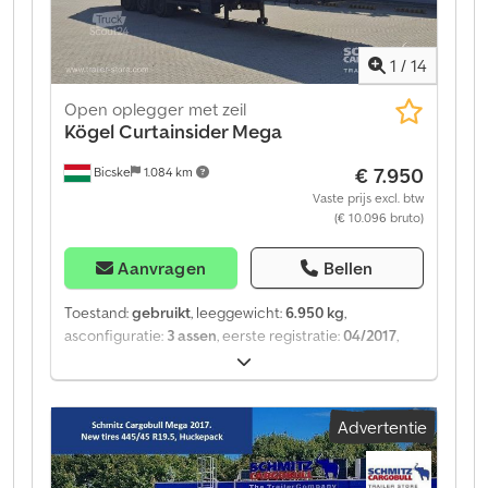
1
/
14
Open oplegger met zeil
Kögel
Curtainsider Mega
€ 7.950
Bicske
1.084 km
Vaste prijs excl. btw
(€ 10.096 bruto)
Aanvragen
Bellen
Toestand:
gebruikt
, leeggewicht:
6.950 kg
,
asconfiguratie:
3 assen
, eerste registratie:
04/2017
,
Bouwjaar:
2017
, Leeggewicht: 6950 kg. Op onze
website vindt u een overzicht van alle beschikbare
voertuigen. Heeft u financiering nodig? Wij bieden
Advertentie
individuele financieringsoplossingen, uitgebreide
servicecontracten en telematicadiensten. Wij
adviseren u graag persoonlijk. Djdpfxeztgybo Am Hsck