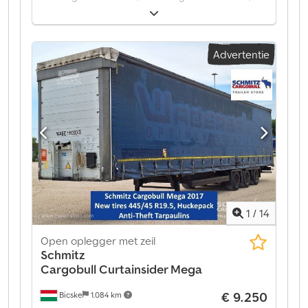
ophanging:
lucht
, Bouwjaar:
2017
, soort overbrenging:
mechanisch
, Uitrusting:
ABS
, Leeggewicht: 6.770 kg,
luchtvering, achterste onderrijbeveiliging,
Advertentie
elektronisch remsysteem (EBS), 1x15- en 2x7-polige
stekker, antispray. Een overzicht van alle beschikbare
voertuigen vindt u op onze website. Financiering
nodig? Wij bieden individuele
financieringsoplossingen, full-service contracten en
telematicadiensten. Wij adviseren u graag persoonlijk.
Djdoztgx Rspfx Am Hock
1
/
14
Open oplegger met zeil
Schmitz
Cargobull
Curtainsider Mega
€ 9.250
Bicske
1.084 km