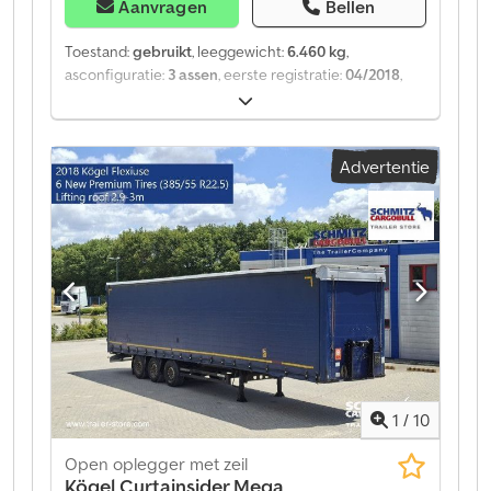
Aanvragen
Bellen
Toestand:
gebruikt
, leeggewicht:
6.460 kg
,
asconfiguratie:
3 assen
, eerste registratie:
04/2018
,
laadruimte lengte:
13.620 mm
, laadruimtebreedte:
2.480 mm
, laadruimtehoogte:
3.000 mm
, laadruimte
inhoud:
101 m³
, bandenmaten:
385/55 R22,5
, Bouwjaar:
Advertentie
2018
, soort overbrenging:
mechanisch
, Uitrusting:
ABS
, Leeggewicht: 6.460 kg, DIN EN 12642 (code XL)
certificaat, Laadruimte (L B H): 13.620 mm x 2.480 mm x
3.000 mm, Bandenmaat: 385/55 R22.5, Laadvolume: 101
m³, 1e as: , 2e as: , 3e as: , Zelfnivellerende vering,
Elektronisch Remsysteem (EBS), Schuifdak, 1x15- en
2x7-polige stekker, Antispray, Hefbaar dak (handmatig):
2,9 m - 3,0 m, Zeilensysteem. Een overzicht van alle
beschikbare voertuigen vindt u op onze website.
Financiering nodig? Wij bieden individuele
financieringsoplossingen, full-service contracten en
1
/
10
telematicadiensten. Wij adviseren u graag persoonlijk.
Dodjztg Acspfx Am Hsck
Open oplegger met zeil
Kögel
Curtainsider Mega