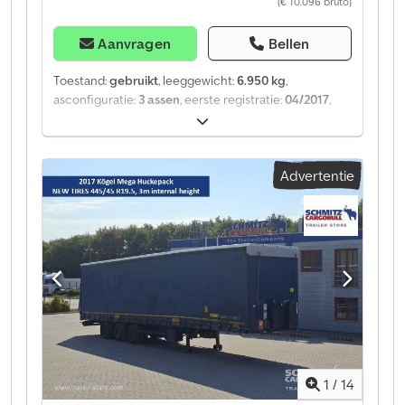
(€ 10.096 bruto)
Aanvragen
Bellen
Toestand:
gebruikt
, leeggewicht:
6.950 kg
,
asconfiguratie:
3 assen
, eerste registratie:
04/2017
,
Bouwjaar:
2017
, soort overbrenging:
mechanisch
,
Leeggewicht: 6950 kg. Op onze website vindt u een
overzicht van alle beschikbare voertuigen. Heeft u
Advertentie
financiering nodig? Wij bieden individuele
financieringsoplossingen, uitgebreide
servicecontracten en telematicadiensten. Wij
adviseren u graag persoonlijk. Dcedpfx Ajztgzxsm Hek
1
/
14