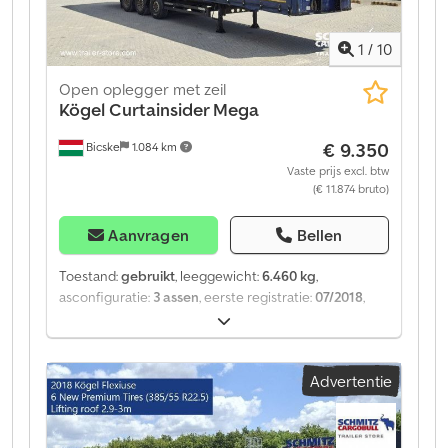
Financiering nodig? Wij bieden individuele
financieringsoplossingen, full-service contracten en
1
/
10
telematicadiensten. Wij adviseren u graag persoonlijk.
Dcsdpfxeztg Aij Am Hjk
Open oplegger met zeil
Kögel
Curtainsider Mega
€ 9.350
Bicske
1.084 km
Vaste prijs excl. btw
(€ 11.874 bruto)
Aanvragen
Bellen
Toestand:
gebruikt
, leeggewicht:
6.460 kg
,
asconfiguratie:
3 assen
, eerste registratie:
07/2018
,
Bouwjaar:
2018
, soort overbrenging:
mechanisch
,
Ledig gewicht: 6460 kg. Bekijk een overzicht van alle
beschikbare voertuigen op onze website. Financiering
Advertentie
nodig? Wij bieden individuele
financieringsoplossingen, full-service contracten en
telematicadiensten. Wij adviseren u graag persoonlijk.
Dcedpoztg E Dofx Am Hok