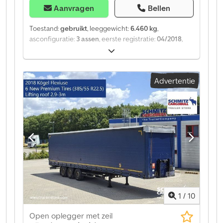
Aanvragen
Bellen
Toestand:
gebruikt
, leeggewicht:
6.460 kg
,
asconfiguratie:
3 assen
, eerste registratie:
04/2018
,
Bouwjaar:
2018
, Ledig gewicht: 6460 kg. Bekijk een
overzicht van alle beschikbare voertuigen op onze
website. Financiering nodig? Wij bieden individuele
Advertentie
financieringsoplossingen, full-service contracten en
telematicadiensten. Wij adviseren u graag persoonlijk.
Dodjztg Eqjpfx Am Hsck
1
/
10
Open oplegger met zeil