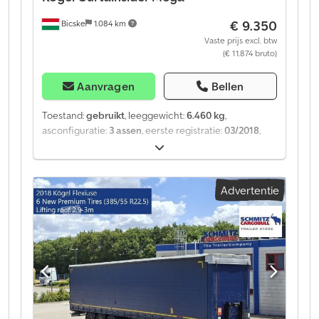
€ 9.350
Bicske
1.084 km
Vaste prijs excl. btw
(€ 11.874 bruto)
Aanvragen
Bellen
Toestand:
gebruikt
, leeggewicht:
6.460 kg
,
asconfiguratie:
3 assen
, eerste registratie:
03/2018
,
laadruimte lengte:
13.620 mm
, laadruimtebreedte:
2.480 mm
, laadruimtehoogte:
3.000 mm
, laadruimte
inhoud:
101 m³
, bandenmaten:
385/55 R22,5
, Bouwjaar:
Advertentie
2018
, soort overbrenging:
mechanisch
, Uitrusting:
ABS
, Leeggewicht: 6.460 kg, DIN EN 12642 (code XL)
certificaat, Laadruimte (L B H): 13.620 mm x 2.480 mm x
3.000 mm, Bandenmaat: 385/55 R22.5, Laadvolume: 101
m³, 1e as: , 2e as: , 3e as: , Zelfnivellerende vering,
Elektronisch Remsysteem (EBS), Schuifdak, 1x15- en
2x7-polige stekker, Antispray, Hefbaar dak (handmatig):
2,9 m - 3,0 m, Zeilensysteem. Een overzicht van alle
beschikbare voertuigen vindt u op onze website.