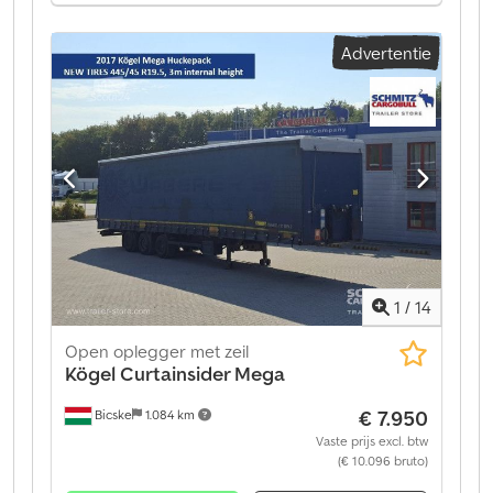
mechanisch
, Uitrusting:
ABS
, Leeggewicht: 6.770 kg,
luchtvering, achterste onderrijbeveiliging,
Advertentie
elektronisch remsysteem (EBS), 1x15- en 2x7-polige
stekker, antispray. Een overzicht van alle beschikbare
voertuigen vindt u op onze website. Financiering
nodig? Wij bieden individuele
financieringsoplossingen, full-service contracten en
telematicadiensten. Wij adviseren u graag persoonlijk.
Dcsdpfeztgyzox Am Hsk
1
/
14
Open oplegger met zeil
Kögel
Curtainsider Mega
€ 7.950
Bicske
1.084 km
Vaste prijs excl. btw
(€ 10.096 bruto)