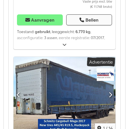
Vaste prijs excl. btw
(€ 11.748 bruto)
Aanvragen
Bellen
Toestand:
gebruikt
, leeggewicht:
6.770 kg
,
asconfiguratie:
3 assen
, eerste registratie:
07/2017
,
ophanging:
lucht
, Bouwjaar:
2017
, Uitrusting:
ABS
,
Leeggewicht: 6.770 kg, luchtvering, achterste
onderrijbeveiliging, elektronisch remsysteem (EBS),
Advertentie
1x15- en 2x7-polige stekker, antispray. Een overzicht
van alle beschikbare voertuigen vindt u op onze
website. Financiering nodig? Wij bieden individuele
financieringsoplossingen, full-service contracten en
telematicadiensten. Wij adviseren u graag persoonlijk.
Dcjdpeztgx Dofx Am Hjk
1
/
14