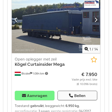
certificaat, Laadruimte (L B H): 13.620 mm x 2.480 mm x
3.000 mm, Bandenmaat: 385/55 R22.5, Laadvolume: 101
m³, 1e as: , 2e as: , 3e as: , Zelfnivellerende vering,
Elektronisch Remsysteem (EBS), Schuifdak, 1x15- en
2x7-polige stekker, Antispray, Hefbaar dak (handmatig):
2,9 m - 3,0 m, Zeilensysteem. Een overzicht van alle
beschikbare voertuigen vindt u op onze website.
Financiering nodig? Wij bieden individuele
financieringsoplossingen, full-service contracten en
1
/
14
telematicadiensten. Wij adviseren u graag persoonlijk.
Dcodsztgz Sopfx Am Hjk
Open oplegger met zeil
Kögel
Curtainsider Mega
€ 7.950
Bicske
1.084 km
Vaste prijs excl. btw
(€ 10.096 bruto)
Aanvragen
Bellen
Toestand:
gebruikt
, leeggewicht:
6.950 kg
,
asconfiguratie:
3 assen
, eerste registratie:
04/2017
,