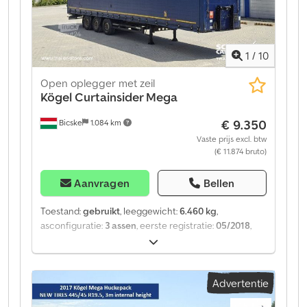
1
/
10
Open oplegger met zeil
Kögel
Curtainsider Mega
€ 9.350
Bicske
1.084 km
Vaste prijs excl. btw
(€ 11.874 bruto)
Aanvragen
Bellen
Toestand:
gebruikt
, leeggewicht:
6.460 kg
,
asconfiguratie:
3 assen
, eerste registratie:
05/2018
,
laadruimte lengte:
13.620 mm
, laadruimtebreedte:
2.480 mm
, laadruimtehoogte:
3.000 mm
, laadruimte
inhoud:
101 m³
, bandenmaten:
385/55 R22,5
, Bouwjaar:
Advertentie
2018
, soort overbrenging:
mechanisch
, Uitrusting:
ABS
, Leeggewicht: 6.460 kg, DIN EN 12642 (code XL)