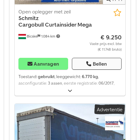
Open oplegger met zeil
Schmitz
Cargobull
Curtainsider Mega
€ 9.250
Bicske
1.084 km
Vaste prijs excl. btw
(€ 11.748 bruto)
Aanvragen
Bellen
Toestand:
gebruikt
, leeggewicht:
6.770 kg
,
asconfiguratie:
3 assen
, eerste registratie:
06/2017
,
ophanging:
lucht
, Bouwjaar:
2017
, soort overbrenging:
mechanisch
, Uitrusting:
ABS
, Leeggewicht: 6.770 kg,
luchtvering, achterste onderrijbeveiliging,
Advertentie
elektronisch remsysteem (EBS), 1x15- en 2x7-polige
stekker, antispray. Een overzicht van alle beschikbare
voertuigen vindt u op onze website. Financiering
nodig? Wij bieden individuele
financieringsoplossingen, full-service contracten en