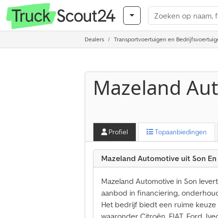
Dealers
Transportvoertuigen en Bedrijfsvoertui
Mazeland Au
Profiel
Topaanbiedingen
Mazeland Automotive uit Son En
Mazeland Automotive in Son lever
aanbod in financiering, onderhoud,
Het bedrijf biedt een ruime keuz
waaronder Citroën, FIAT, Ford, Iv