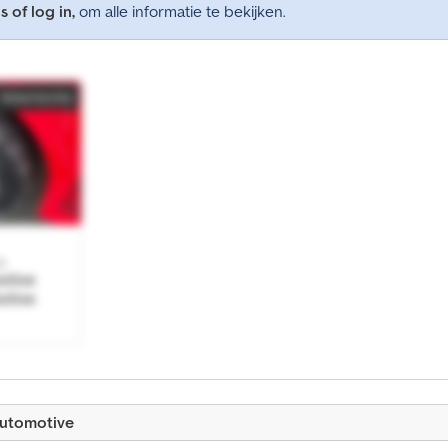
s of log in,
om alle informatie te bekijken.
Advertentie
e
otive
otive
Automotive