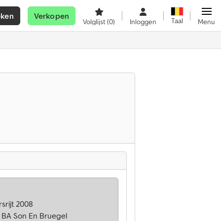
eken
Verkopen
Taal
Volglijst
(0)
Inloggen
Menu
srijt 2008
 BA Son En Bruegel