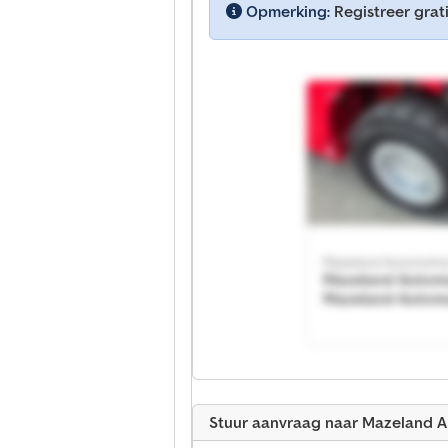
Opmerking:
Registreer grati
Mazeland Automotiv
Mazeland Autom
Mazeland Autom
Stuur aanvraag naar Mazeland 