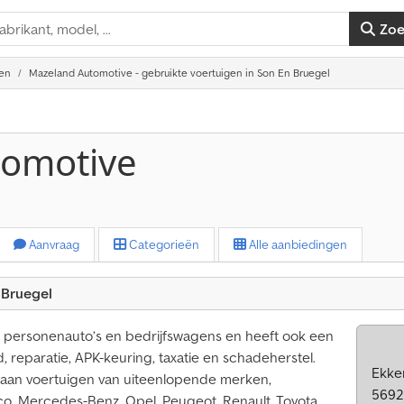
Zo
gen
Mazeland Automotive - gebruikte voertuigen in Son En Bruegel
tomotive
Aanvraag
Categorieën
Alle aanbiedingen
 Bruegel
t personenauto’s en bedrijfswagens en heeft ook een
 reparatie, APK-keuring, taxatie en schadeherstel.
Ekker
e aan voertuigen van uiteenlopende merken,
5692
eco, Mercedes-Benz, Opel, Peugeot, Renault, Toyota