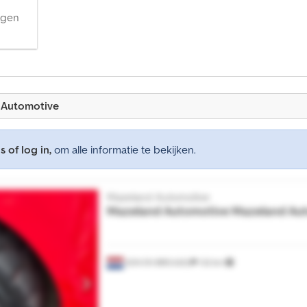
agen
 Automotive
s of log in,
om alle informatie te bekijken.
Mazeland Automotive
Mazeland Automotive
Mazeland Au
SON EN BREUGEL
132 km