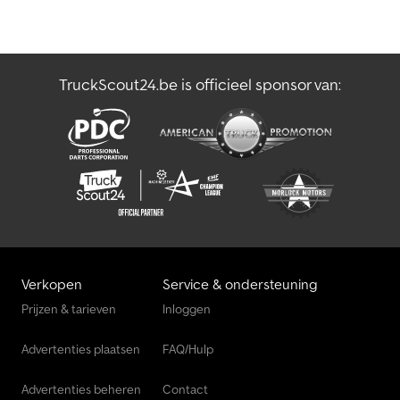
TruckScout24.be is officieel sponsor van:
Verkopen
Service & ondersteuning
Prijzen & tarieven
Inloggen
Advertenties plaatsen
FAQ/Hulp
Advertenties beheren
Contact