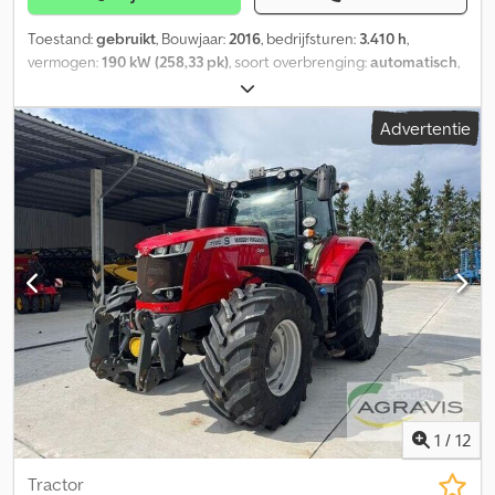
Toestand:
gebruikt
, Bouwjaar:
2016
, bedrijfsturen:
3.410 h
,
vermogen:
190 kW (258,33 pk)
, soort overbrenging:
automatisch
,
maximale snelheid:
40 km/h
, kleur:
blauw
, totale lengte:
4.970 mm
,
totale breedte:
2.740 mm
, Uitrusting:
airconditioning
, =
Advertentie
Aanvullende opties en accessoires = - Climate control - Radio =
Meer informatie = Dodpfx Aoy Sx Ukob Neck As 1: Bandenmaat:
600/70 R30 As 2: Bandenmaat: 650/55 R42 Aandrijving: Wiel Aantal
cilinders: 6 Ledig gewicht: 14.500 kg Wielbasis: 292 cm
Emissieklasse: Euro 6
1
/
12
Tractor