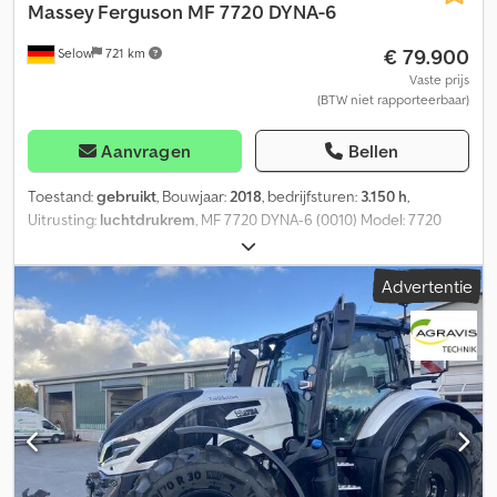
Massey Ferguson
MF 7720 DYNA-6
€ 79.900
Selow
721 km
Vaste prijs
(BTW niet rapporteerbaar)
Aanvragen
Bellen
Toestand:
gebruikt
, Bouwjaar:
2018
, bedrijfsturen:
3.150 h
,
Uitrusting:
luchtdrukrem
, MF 7720 DYNA-6 (0010) Model: 7720
DYNA-6 (0020) Urenstand (0030) 50 km/u uitvoering (0040)
Werklampen voor/achter (0050) Voorasvering (0060) Powershift
Advertentie
transmissie (0070) Perslucht remsysteem 1+2 leidingen (0090)
R28 Trelleborg R38 Trelleborg (0110) K80 Dcjdpfx Aexmt Ufeb Nok
(0120) In hoogte verstelbare trekhaak (0130) Frontaftakas (0140)
Isobus-terminal (0150) Cabinesuspensie: Mechanisch (0160)
Isobus (0170) Luchtgeveerde stoel