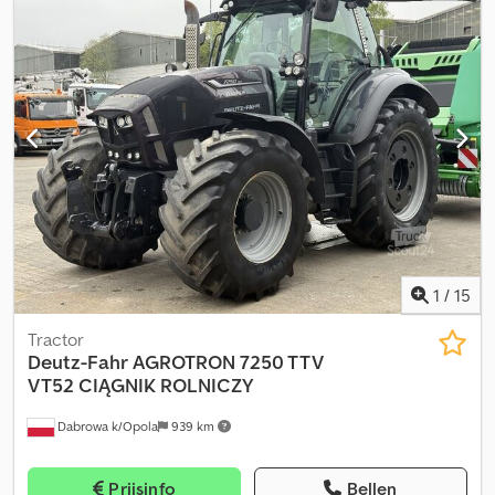
boordcomputer, cabine, fronthef, luchtdrukrem,
vierwielaandrijving, voorste aftakas
, Banden (v): V 620/75R30,
Banden (a): VF 710/75R42, Bedrijfsuren: 950, Eerste toelating: 19-
08-2023, Elektronische hefinrichting (EHR), Geveerde vooras,
Cabinevering (mechanisch), Luchtgeveerde stoel, Radio,
Regelventiel - dubbelwerkend (7x)_____Fronthefload
SensingKoplampenKogelkopkoppeling: in hoogte
verstelbaarAftakas: 540/750/1000/1440Aantal cilinders:
6Hulpaansluitingen: elektrischK80 kogelkopkoppeling,Locatie:
Klant Dcsdpfxsyb U Sve Ab Nsk
1
/
15
Tractor
Deutz-Fahr
AGROTRON 7250 TTV
VT52 CIĄGNIK ROLNICZY
Dabrowa k/Opola
939 km
Prijsinfo
Bellen