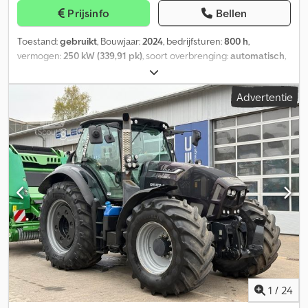
Prijsinfo
Bellen
Toestand:
gebruikt
, Bouwjaar:
2024
, bedrijfsturen:
800 h
,
vermogen:
250 kW (339,91 pk)
, soort overbrenging:
automatisch
,
brandstoftype:
diesel
, maximale snelheid:
50 km/h
, voorbandmaat:
650/60R34
, achterbandmaat:
900/60R42
, bandenmaten:
Advertentie
900/60R42
, Uitrusting:
airconditioning, boordcomputer, cabine,
luchtdrukrem, vierwielaandrijving, voorste aftakas
, Banden
(voor): 650/60R34, banden (achter): 900/60R42, draaiuren: 800,
driepunts- / hefinrichting, elektronische hefinrichtingsregeling
(EHR), radio, zwaailamp, bedieningsventiel - dubbelwerkend (5x),
GPS-systeem (ontvanger), ISOBUS, automatische stuursysteem,
voorbereiding voor automatisch stuursysteem, voorhefinrichting
(zonder bovenste trekhaak), geveerde cabine, met stuursysteem
RTK, luxe cabine met cabinevering, luchtremmen, automatische
airconditioning, geveerde vooras met rem, dubbele remschijven
HD-achteras, 5 elektrische bedieningsventielen, 1 elektrisch
middenbedieningsventiel, startknop, uitgebreide elektrische
joystick, ASC adaptieve stuurcontrole, Accu Guide Level 3
stuursysteem, AFS Connect Advanced Telematica met
1
/
24
datatransmissie 5 jaar, geavanceerde aanhangwagenrem, externe