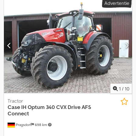
Advertentie
1
/
10
Tractor
Case IH
Optum 340 CVX Drive AFS
Connect
Pragsdorf
698 km