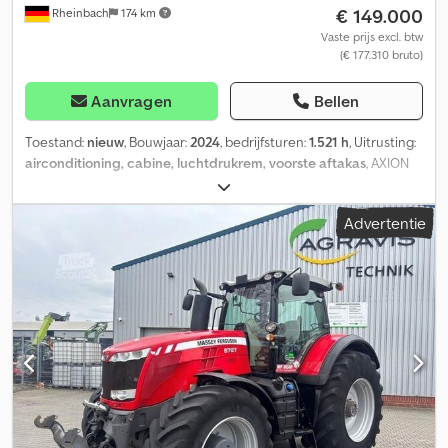
€ 149.000
Rheinbach
174 km
Vaste prijs excl. btw
(€ 177.310 bruto)
Aanvragen
Bellen
Toestand:
nieuw
, Bouwjaar:
2024
, bedrijfsturen:
1.521 h
, Uitrusting:
airconditioning, cabine, luchtdrukrem, voorste aftakas
, AXION
870 CMATIC CEBIS TJ_102 Voorbanden 600/70 R 30 Mitas TJ_103
Achterbanden 710/70 R 42 Mitas TJ_B02 CLAAS voorhydrauliek en
Advertentie
voor-aftakas TJ_B03 Externe bediening voor voorhef en
voorbediening TJ_I22 AUTO PILOT / GPS PILOT voorbereid TJ_I32
ELECTROPILOT met omkeerfunctie TJ_I38 Vrijgeschakelde
videofunctie CEBIS + CPC, aansluiting voor 2 camera's in de
cabine TJ_J02 Elektronische hefinrichtingsregeling, EHR met
radarsensor en slipregeling TJ_J08 Hydraulische bovenste
trekhaak, lang, vanghaak Kat. 3 TJ_J16 Trekhaak, automatisch, met
38 mm boutdiameter TJ_J42 Luchtreminstallatie (2-circuit),
inclusief luchtfilterdroger TJ_K02 Hydraulisch systeem Load-
Sensing, variabele pomp 205 l/min, 200 bar TJ_K04 5
bedieningsventielen, elektrohydraulisch proportioneel TJ_K10