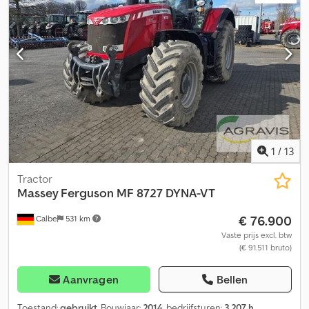
& telescopische stuurinrichting & SpeedSteer 0100
Luchtgeveerde Maxi bestuurdersstoel 0110 Radio: CD-MP3-SD-
Bluetooth-Aux-USB 0120 Achterruit wis-/wassysteem 0130
Cabinevering 0140 Binnenspiegel 0150 Automatische
airconditioning 0160 LoadSensing hydrauliek 0170 5,0t
hefinrichting achter, dubbelwerkend, 2 ventielen + retour 0180
Cat. 3 snelkoppeling, hydraulische topstang, kogel 0190
Automatische trekhaak, K80 0200 Steekas 0210 Aftakas:
540E/1000, 6/20/21 tands 0220 HD geveerde vooras met
vierwielaandrijving 0230 Joystick bediening 0240 Voorbanden
650 / 60 R34 0250 Achterbanden 710 / 75 R42
1
/
13
Tractor
Massey Ferguson
MF 8727 DYNA-VT
€ 76.900
Calbe
531 km
Vaste prijs excl. btw
(€ 91.511 bruto)
Aanvragen
Bellen
Toestand:
gebruikt
, Bouwjaar:
2014
, bedrijfsturen:
3.207 h
,