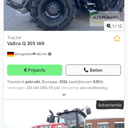
1
/
12
Tractor
Valtra
Q 305 1A9
Königslutter
482 km
Prijsinfo
Bellen
Toestand:
gebruikt
, Bouwjaar:
2024
, bedrijfsturen:
630 h
,
vermogen:
224 kW (304,55 pk)
, Uitrusting:
airconditioning,
cabine, luchtdrukrem, voorste aftakas
, Q 305 1A9 (0010) Valtra
trekker Q305 (0030) Mechanische onderste trekhaak, zijsteunen
Advertentie
(0040) Maximale snelheid 50 km/u Dedpextrklofx Ab Nock
Motorvoorverwarming Gedeelde vooras (0070) PTO-aansluiting 6
tanden, 35 mm (0080) PTO-aansluiting 20 tanden, 45 mm (0090)
Compressorset Vrije retourleiding, 3/4" koppeling Automatische