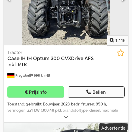
aanpassen aan uw wensen, neem dan contact met ons op (dhr.
Enchev). Wij kijken uit naar uw telefoontje! Fouten en wijzigingen
voorbehouden. Uw gebruikte voertuig kunnen wij graag inruilen.
Financiering direct bij ons in huis mogelijk. GOLEC
NUTZFAHRZEUGE GMBH Wij spreken: Duits, Engels, Spaans, Pools,
Oekraïens, Russisch, Bulgaars.
1
/
16
Tractor
Case IH
IH Optum 300 CVXDrive AFS
inkl. RTK
Pragsdorf
698 km
Prijsinfo
Bellen
Toestand:
gebruikt
, Bouwjaar:
2023
, bedrijfsturen:
950 h
,
vermogen:
221 kW (300,48 pk)
, brandstoftype:
diesel
, maximale
snelheid:
40 km/h
, voorbandmaat:
V 620/75R30 | 90%
,
achterbandmaat:
VF 710/75R42 | 90%
, bandenmaten:
VF
Advertentie
710/75R42
, bandenconditie:
90 %
, Uitrusting:
airconditioning,