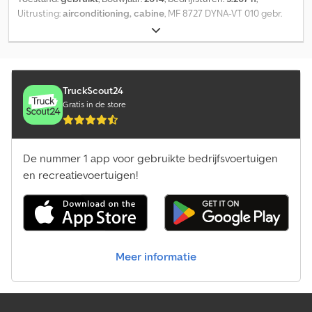
Uitrusting:
airconditioning, cabine
, MF 8727 DYNA-VT 010 gebr.
Massey Ferguson 8727 Dyna VT Dcodpfx Abeyf Rxme Nek 020
Cabine, verwarming, ventilatie, airconditioning 030 Fronthef 040
Isobus 050 Geveerde vooras
TruckScout24
Gratis in de store
De nummer 1 app voor gebruikte bedrijfsvoertuigen
en recreatievoertuigen!
Meer informatie