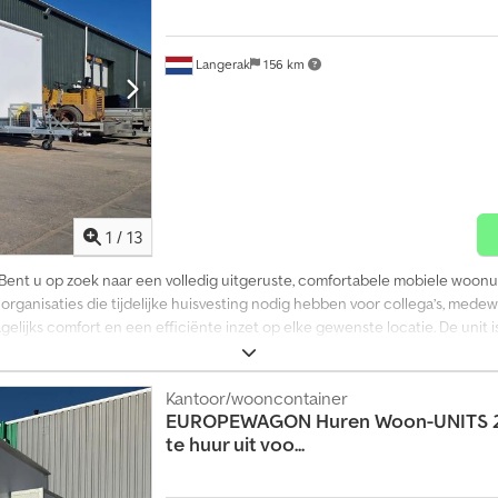
Langerak
156 km
1
/
13
 Bent u op zoek naar een volledig uitgeruste, comfortabele mobiele woonunit
 organisaties die tijdelijke huisvesting nodig hebben voor collega’s, med
elijks comfort en een efficiënte inzet op elke gewenste locatie. De unit 
stapelbedden. De keuken is volledig uitgerust met een vierpits gasfornuis
over een badkamer met douche, toilet, wastafel en een elektrische boiler v
t zorgt voor een comfortabele tijdelijke woonomgeving. Dankzij de goede is
Kantoor/wooncontainer
EUROPEWAGON
Huren Woon-UNITS 
kt voor elk seizoen. Cjdpsxx Rngjfx Adperf = Meer informatie = Bouwjaar:
te huur uit voo...
gen (L x B x H): 730 x 250 x 280 cm Algemene staat: zeer goed Technische 
Rechtstreeks van de exclusieve importeur van alle merken! Geen tussenpers
aar.