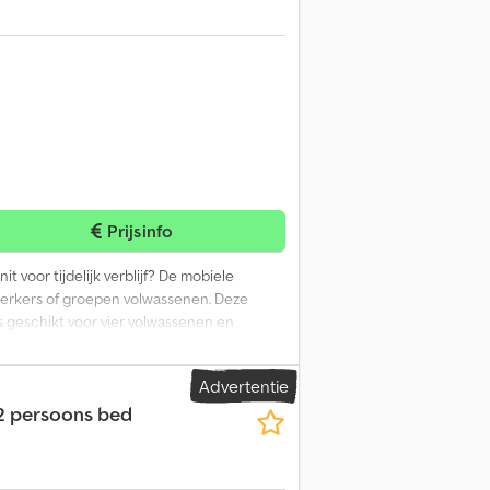
Prijsinfo
 voor tijdelijk verblijf? De mobiele
ewerkers of groepen volwassenen. Deze
is geschikt voor vier volwassenen en
, een oven, een koelkast met vriesvak en
oor warm water. De centrale leefruimte is
Advertentie
olatie van wanden, ramen en vloeren is
2 persoons bed
 2025 Modeljaar: 2025 Leeggewicht: 2.500
staat: zeer goed Optische staat: zeer goed
onen, uitsluitend rechtstreeks van de