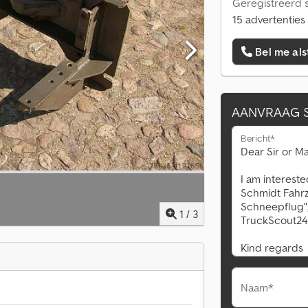
Geregistreerd s
15 advertenties
Bel me als
AANVRAAG 
Bericht*
1
/
3
Naam*