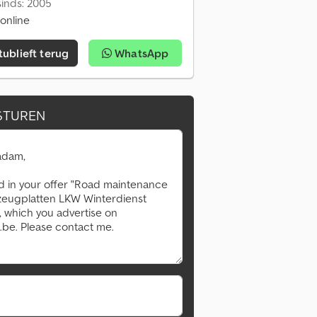
inds: 2005
 online
tublieft terug
WhatsApp
STUREN