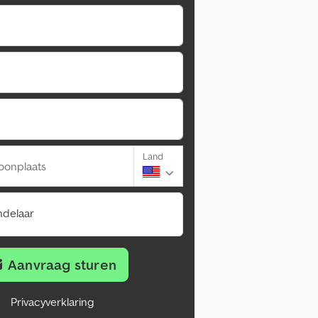
Land
oonplaats
ndelaar
Aanvraag sturen
Privacyverklaring