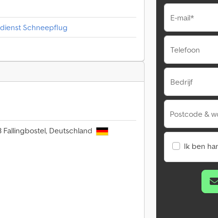
E-mail*
rdienst Schneepflug
Telefoon
Bedrijf
Postcode & w
3 Fallingbostel, Deutschland
Ik ben ha