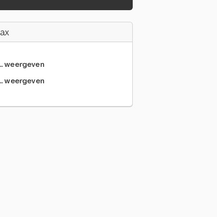
Fax
... weergeven
.. weergeven