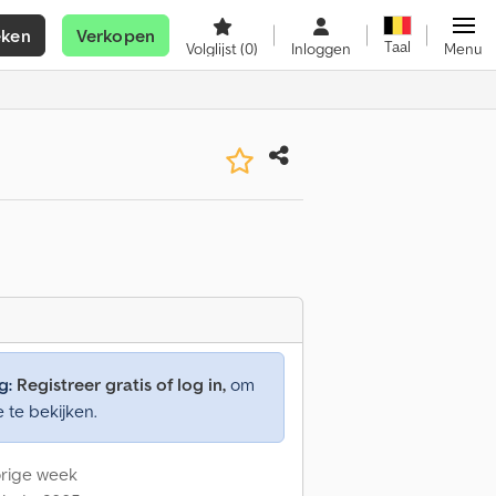
eken
Verkopen
Taal
Volglijst
(0)
Inloggen
Menu
g:
Registreer gratis of log in,
om
e te bekijken.
Vorige week