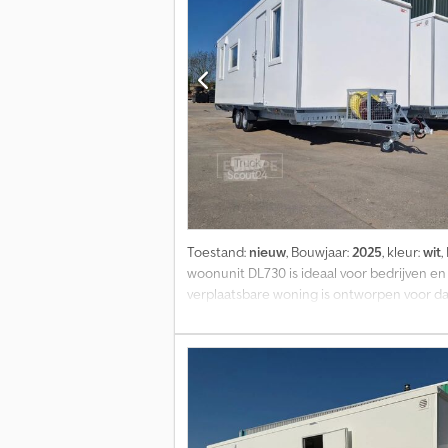
Toestand:
nieuw
, Bouwjaar:
2025
, kleur:
wit
,
woonunit DL730 is ideaal voor bedrijven en
verplaatsbare woning is ontworpen voor dag
beschikt over twee aparte slaapkamers met 
een afzuigkap. Daarnaast beschikt de unit 
voorzien van een tafel en vier stoelen, wa
deze prefab woning energiezuinig en geschi
kg Toegestane max. massa: 2.500 kg Afmetin
Prijs: Op aanvraag = Bedrijfsinformatie = 
importeur. GROTE VOORRAAD, direct leverb