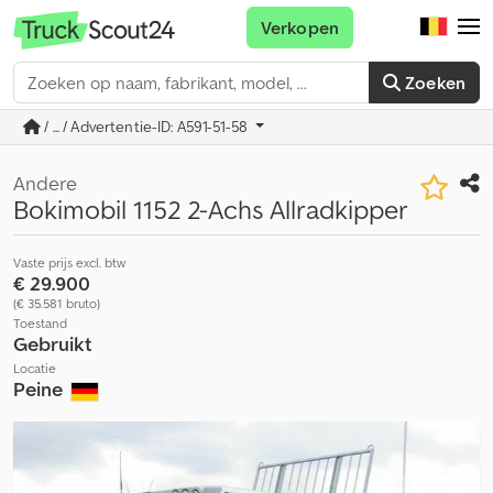
Verkopen
Zoeken
/ ... / Advertentie-ID: A591-51-58
Andere
Bokimobil 1152 2-Achs Allradkipper
Vaste prijs excl. btw
€ 29.900
(€ 35.581 bruto)
Toestand
Gebruikt
Locatie
Peine