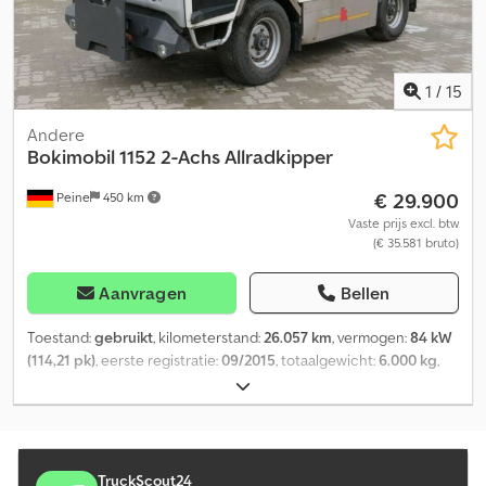
1
/
15
Andere
Bokimobil 1152 2-Achs Allradkipper
€ 29.900
Peine
450 km
Vaste prijs excl. btw
(€ 35.581 bruto)
Aanvragen
Bellen
Toestand:
gebruikt
, kilometerstand:
26.057 km
, vermogen:
84 kW
(114,21 pk)
, eerste registratie:
09/2015
, totaalgewicht:
6.000 kg
,
brandstoftype:
diesel
, kleur:
wit
, soort overbrenging:
mechanisch
,
emissieklasse:
Euro 6
, laadruimte inhoud:
1 m³
, laadruimtebreedte:
1.600 mm
, laadruimte lengte:
2.050 mm
, laadruimtehoogte:
400
mm
, aantal zitplaatsen:
2
, Uitrusting:
ABS, airconditioning,
vierwielaandrijving
, * Gemeentelijk voertuig *
TruckScout24