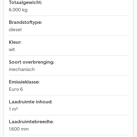
Totaalgewicht:
6.000 kg
Brandstoftype:
diesel
Kleur:
wit
Soort overbrenging:
mechanisch
Emissieklasse:
Euro 6
Laadruimte inhoud:
1 m³
Laadruimtebreedte:
1.600 mm