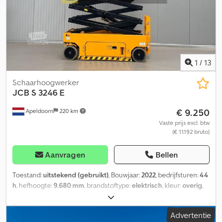
1
/
13
Schaarhoogwerker
JCB
S 3246 E
€ 9.250
Apeldoorn
220 km
Vaste prijs excl. btw
(€ 11.192 bruto)
Aanvragen
Bellen
Toestand:
uitstekend (gebruikt)
, Bouwjaar:
2022
, bedrijfsturen:
44
h
, hefhoogte:
9.680 mm
, brandstoftype:
elektrisch
, kleur:
overig
,
Conditie CE type: CE Cedjy D D Aqepfx Altsha Uitschuifbaar
werkplatform, Non marking wielen, Ingebouwde acculader =
Advertentie
Meer informatie = Bouwjaar: 2022 Aandrijving: Wiel Ledig gewicht: