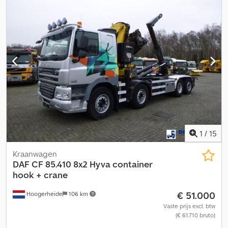
Chedpfozq Rczsx Altja Neem contact op met PFEIFER GROUP
voor meer informatie.
1
/
15
Kraanwagen
DAF
CF 85.410 8x2 Hyva container
hook + crane
€ 51.000
Hoogerheide
106 km
Vaste prijs excl. btw
(€ 61.710 bruto)