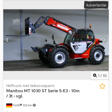
laadruimte: 239 x 118 x 248 cm Bandentoestand voor: 90
Advertentie
Bandentoestand achter: 90 Chedpfx Asyxvtwoltsa Neem contact
op met PFEIFER GROUP voor meer informatie.
1
/
10
Heftruck met telescooparm
Manitou
MT 1030 ST Serie 5-E3 - 10m
/ 3t - vgl.
Fürth
323 km