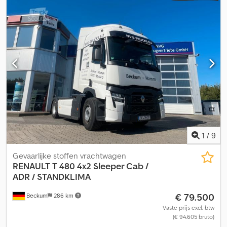
2.852 kg Afmetingen (LxBxH): 239 x 118 x 225 cm Hefcapaciteit: 320
kg Werkhoogte: 1.168 cm CE markering: ja Technische staat: zeer
goed Optische staat: zeer goed
1
/
9
Gevaarlijke stoffen vrachtwagen
RENAULT
T 480 4x2 Sleeper Cab /
ADR / STANDKLIMA
€ 79.500
Beckum
286 km
Vaste prijs excl. btw
(€ 94.605 bruto)