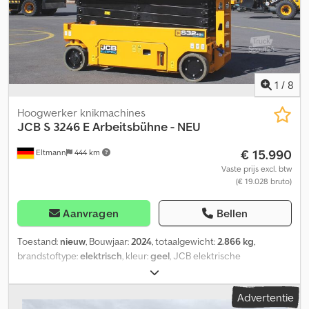
van het frame
1
/
8
Hoogwerker knikmachines
JCB
S 3246 E Arbeitsbühne - NEU
€ 15.990
Eltmann
444 km
Vaste prijs excl. btw
(€ 19.028 bruto)
Aanvragen
Bellen
Toestand:
nieuw
, Bouwjaar:
2024
, totaalgewicht:
2.866 kg
,
brandstoftype:
elektrisch
, kleur:
geel
, JCB elektrische
schaarhoogwerker Model: S3246E max. werkhoogte: 11,68 m
lengte: 2,39 m breedte: 1,18 m totaal gewicht: 2.866 kg Csdsv Rv
Advertentie
Iyepfx Altjha laadvermogen: 320 kg platformverlenging: 0,9 m