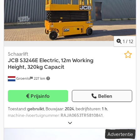
1
/
12
Schaarlift
JCB
S3246E Electric, 12m Working
Height, 320kg Capacit
Groenlo
227 km
Prijsinfo
Bellen
Toestand:
gebruikt
, Bouwjaar:
2024
, bedrijfsturen:
1 h
,
machine-/voertuignummer:
RAJA0653TR5810841
,
Laadvermogen: 2.852 kg Capaciteit van de laadbak: 320 kg
Werkhoogte: 1.175 cm Afmetingen van de laadbak: 240 x 117 x 243
Advertentie
cm Staat van de voorbanden: 0 Staat van de achterbanden: 0