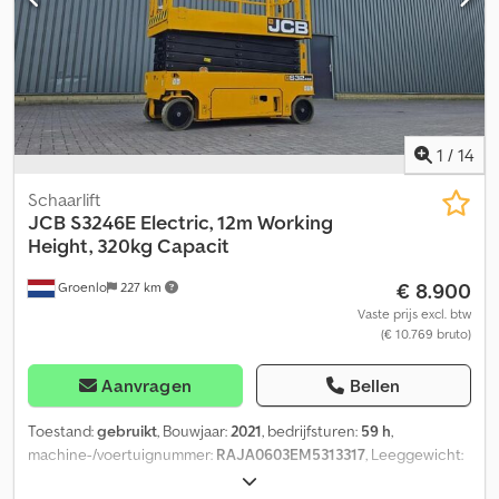
not forget to subscribe to our newsletter for weekly updates on
our stock.
1
/
14
Schaarlift
JCB
S3246E Electric, 12m Working
Height, 320kg Capacit
€ 8.900
Groenlo
227 km
Vaste prijs excl. btw
(€ 10.769 bruto)
Aanvragen
Bellen
Toestand:
gebruikt
, Bouwjaar:
2021
, bedrijfsturen:
59 h
,
machine-/voertuignummer:
RAJA0603EM5313317
, Leeggewicht:
2.866 kg Hefvermogen: 320 kg Werkhoogte: 1.200 cm Afmetingen