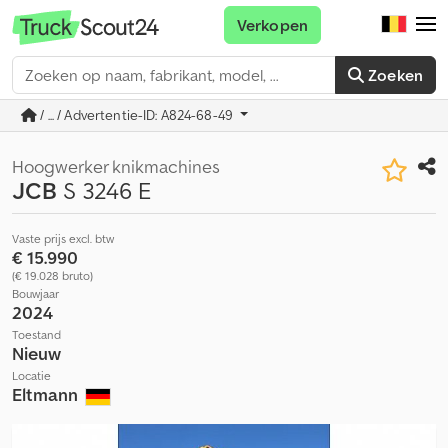
Verkopen
Zoeken
/ ... / Advertentie-ID: A824-68-49
Hoogwerker knikmachines
JCB
S 3246 E
Vaste prijs excl. btw
€ 15.990
(€ 19.028 bruto)
Bouwjaar
2024
Toestand
Nieuw
Locatie
Eltmann