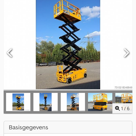
1
/
6
Basisgegevens