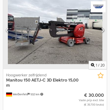
Afstandsbedieningshouder, geschikt voor links- en
rechtshandige bediening, stopcontact op het platform,
inklapbare leuning, versterkte scharnierbussen, extreem
robuuste elektronica, servicedeuren met deurbuffers, motor met
beschermplaten, robuuste vering met kuilbescherming,
waarschuwingslichten op het frame, rolconstructie voor
platformverlenging, voetpedaal, lier-aansluitpunt aan de voorzijde
van het frame
1
/
20
Hoogwerker zelfrijdend
Manitou
150 AETJ-C 3D Elektro 15,00
m
€ 30.000
Weißenfels
532 km
Vaste prijs excl. btw
(€ 35.700 bruto)