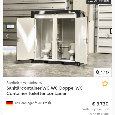
Advertentie
1
/
13
Sanitaire containers
Sanitärcontainer WC WC
Doppel WC
Container Toilettencontainer
€ 3.730
Bad Hönningen
201 km
Vaste prijs excl. btw
(€ 4.439 bruto)