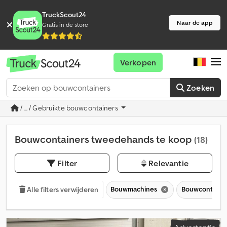
TruckScout24
Naar de app
Gratis in de store
Verkopen
Zoeken
/ ... / Gebruikte bouwcontainers
Bouwcontainers tweedehands te koop
(18)
Filter
Relevantie
Bouwmachines
Bouwcontaine
Alle filters verwijderen