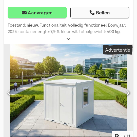
Aanvragen
Bellen
Toestand:
nieuw
, Functionaliteit:
volledig functioneel
, Bouwjaar:
2025
, containerlengte:
7,9 ft
, kleur:
wit
, totaalgewicht:
400 kg
,
maximaal laadgewicht:
400 kg
, leeggewicht:
400 kg
,
laadruimtebreedte:
1.200 mm
, laadruimte lengte:
2.400 mm
,
Advertentie
laadruimtehoogte:
2.500 mm
, Uitrusting:
badkamer, douche
,
Sanitaircontainer | WC-container | Douchecontainer |
Toilettencontainer | Dubbele WC-container | 120cmx240cm |
Model WC-WC | Dubbele WC-container | Hoogwaardige en
flexibele oplossing Beschikbare producten kunnen in ons
magazijn bezichtigd en direct afgehaald worden. Onze kantoor-,
woon- en sanitaircontainers bieden een uitstekende oplossing
voor uiteenlopende toepassingen. Ze onderscheiden zich door
uitmuntende kwaliteit, maximale flexibiliteit en korte levertijden.
Technische details: Afmetingen: • Lengte: 240 cm • Breedte: 120
cm • Hoogte: 250 cm • Gewicht: 400 kg Dsdpfxowpb E Ts Anpokr
Isolatie: • Plafond/wand: 5 cm PUR (polyurethaan) • Optioneel: 10
cm isolatie met PUR, PIR of steenwol mogelijk • Vloer: 16 mm
vezelcementplaat + naadloze epoxyvloercoating in RAL 7015 •
1
/
11