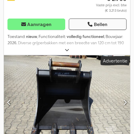
Vaste prijs excl. btw
(€ 3.213 bruto)
Aanvragen
Bellen
Toestand:
nieuw
, Functionaliteit:
volledig functioneel
, Bouwjaar:
2026
, Diverse grijperbakken met een breedte van 120 cm tot 190
cm. Robuuste uitvoering, met Hardox-bekleding aan de
binnenkant. Dkedpfszltglox An Eor Bevestigingspunten voor
Advertentie
bouten. Vanaf € 2.700.