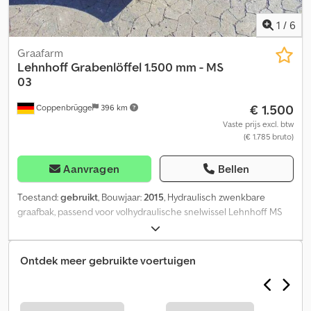
1
/
6
Graafarm
Lehnhoff
Grabenlöffel 1.500 mm - MS
03
€ 1.500
Coppenbrügge
396 km
Vaste prijs excl. btw
(€ 1.785 bruto)
Aanvragen
Bellen
Toestand:
gebruikt
, Bouwjaar:
2015
, Hydraulisch zwenkbare
graafbak, passend voor volhydraulische snelwissel Lehnhoff MS
03. Breedte ca. 1.500 mm. Voor graafmachines vanaf ca. 5 ton.
Dodpezh Ty Refx An Ejkr = Verdere informatie = Toepassing: Bouw
Neem contact op met Jan-Marc Schwickert voor meer
Ontdek meer gebruikte voertuigen
informatie.