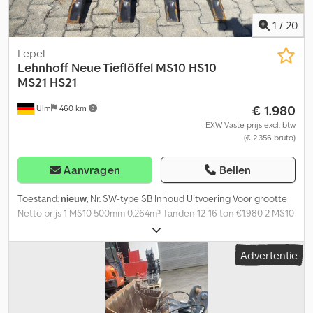
1
/
20
Lepel
Lehnhoff
Neue Tieflöffel MS10 HS10
MS21 HS21
€ 1.980
Ulm
460 km
EXW Vaste prijs excl. btw
(€ 2.356 bruto)
Aanvragen
Bellen
Toestand:
nieuw
, Nr. SW-type SB Inhoud Uitvoering Voor grootte
Netto prijs 1 MS10 500mm 0,264m³ Tanden 12-16 ton €1.980 2 MS10
500mm 0,264m³ Tanden 12-16 ton €1.980 3 MS10 600mm 0,37m³
Tanden + mes 12-16 ton €2.180 4 MS10 600mm 0,42m³ Tanden 16-
Advertentie
21 ton €2.150 5 MS10 800mm 0,489m³ Tanden 12-16 ton €2.260 6
MS10 800mm 0,54m³ Tanden 16-21 ton €2.360 7 MS10 850mm
0,53m³ Tanden + mes 16-21 ton €2.580 Dsdpou Dx Uaefx An Eekr 8
MS10 1000mm 0,72m³ Tanden 16-21 ton €2.540 9 MS10 1000mm