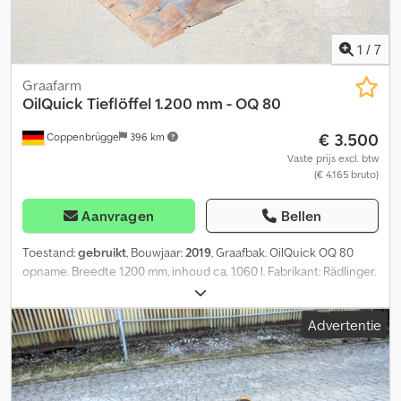
1
/
7
Graafarm
OilQuick
Tieflöffel 1.200 mm - OQ 80
€ 3.500
Coppenbrügge
396 km
Vaste prijs excl. btw
(€ 4.165 bruto)
Aanvragen
Bellen
Toestand:
gebruikt
, Bouwjaar:
2019
, Graafbak. OilQuick OQ 80
opname. Breedte 1.200 mm, inhoud ca. 1.060 l. Fabrikant: Rädlinger.
Zeer goede staat. Dkjdowkrxaspfx An Eer = Verdere informatie =
Toepassing: Bouw Leeggewicht: 838 kg CE-markering: ja Land van
Advertentie
productie: DE Neem contact op met Jan-Marc Schwickert voor
meer informatie.