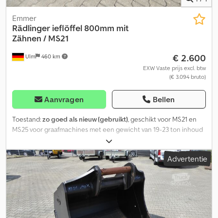
Emmer
Rädlinger
ieflöffel 800mm mit
Zähnen / MS21
€ 2.600
Ulm
460 km
EXW Vaste prijs excl. btw
(€ 3.094 bruto)
Aanvragen
Bellen
Toestand:
zo goed als nieuw (gebruikt)
, geschikt voor MS21 en
MS25 voor graafmachines met een gewicht van 19-23 ton inhoud
640 liter voorzien van een CAT-tandsysteem Djdpfezrw Hcox An
Eskr nauwelijks gebruikt
Advertentie