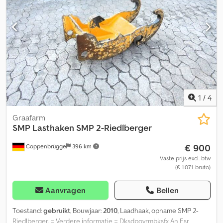
1
/
4
Graafarm
SMP
Lasthaken SMP 2-Riedlberger
€ 900
Coppenbrügge
396 km
Vaste prijs excl. btw
(€ 1.071 bruto)
Aanvragen
Bellen
Toestand:
gebruikt
, Bouwjaar:
2010
, Laadhaak, opname SMP 2-
Riedlberger. = Verdere informatie = Dksdpoyrmbksfx An Esr