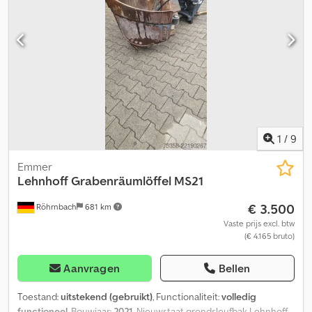
0,61m³ Tanden 12-16 ton €2.410 10 MS10 1200mm 0,894m³ Tanden
16-21 ton €2.760 11 MS10 1200mm 0,69m³ Tanden + mes 12-16 ton
€2.840 12 MS10 1200mm 0,69m³ Tanden 12-16 ton €2.600 13 MS10
1200mm 0,9m³ Tanden + mes 16-21 ton €3.000 14 MS10 1300mm
0,985m³ Tanden 16-21 ton €2.910 15 MS21 1400mm 1,195m³ Tanden
20-26 ton €3.530 Direct uit voorraad leverbaar. Van Duitse
fabrikant, topkwaliteit.
1
/
9
Emmer
Lehnhoff
Grabenräumlöffel MS21
€ 3.500
Röhrnbach
681 km
Vaste prijs excl. btw
(€ 4.165 bruto)
Aanvragen
Bellen
Toestand:
uitstekend (gebruikt)
, Functionaliteit:
volledig
functioneel
, Bouwjaar:
2021
, Nieuwstaat grondsleufbak Lehnhoff