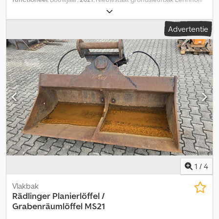
MS21/25, breedte 215 cm. Dsdpfxozghg Ne An Eekr
Advertentie
1
/
4
Vlakbak
Rädlinger
Planierlöffel /
Grabenräumlöffel MS21