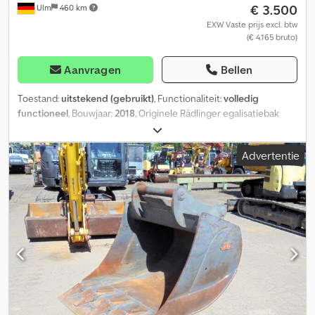
€ 3.500
Ulm
460 km
EXW Vaste prijs excl. btw
(€ 4.165 bruto)
Aanvragen
Bellen
Toestand:
uitstekend (gebruikt)
, Functionaliteit:
volledig
functioneel
, Bouwjaar:
2018
, Originele Rädlinger egalisatiebak
voor graafmachines van 19-23 ton Dodpfxexb Ukdo An Ejkr
Gewicht: 934 kg Snijbreedte: 2000 mm / Inhoud: 0,9 m³ passend
Advertentie
voor MS21 / HS21 gemonteerd met slangen en koppelingen De
bak is nauwelijks gebruikt – in zeer goede staat