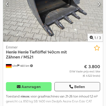
1
/
3
Emmer
Henle
Henle Tieflöffel 140cm mit
Zähnen / MS21
€ 3.800
Ulm
460 km
EXW Vaste prijs excl. btw
(€ 4.522 bruto)
Aanvragen
Bellen
Toestand:
nieuw
, voor graafmachines van 21-26 ton inhoud 1,2 m³
gewicht ca. 850 kg SB: 1400 mm Dedpfx Aezrw Ersn Eskr CAT