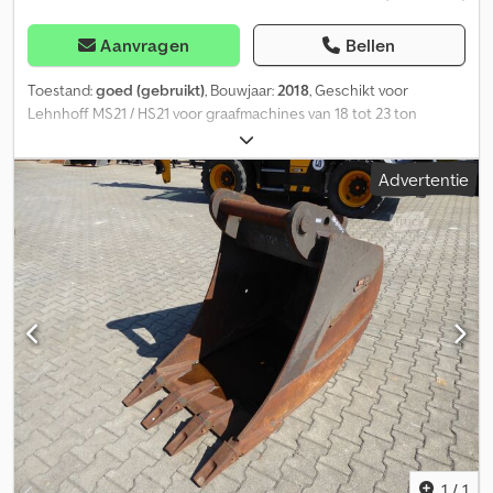
Aanvragen
Bellen
Toestand:
goed (gebruikt)
, Bouwjaar:
2018
, Geschikt voor
Lehnhoff MS21 / HS21 voor graafmachines van 18 tot 23 ton
Inhoud ca. 650 liter Dsdpfjzrw Igsx An Ejkr Gewicht ca. 600 kg in
goede staat inclusief tanden en messen
Advertentie
1
/
1