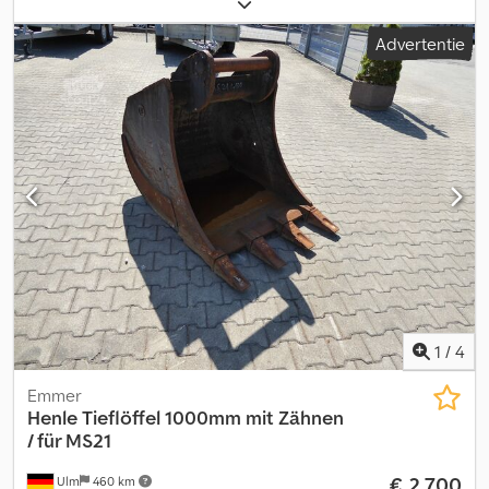
tandenbevestiging onggebruikt
Advertentie
1
/
4
Emmer
Henle
Tieflöffel 1000mm mit Zähnen
/ für MS21
€ 2.700
Ulm
460 km