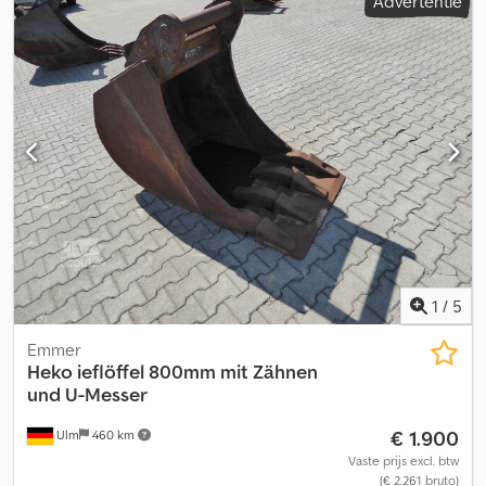
Advertentie
1
/
5
Emmer
Heko
ieflöffel 800mm mit Zähnen
und U-Messer
€ 1.900
Ulm
460 km
Vaste prijs excl. btw
(€ 2.261 bruto)