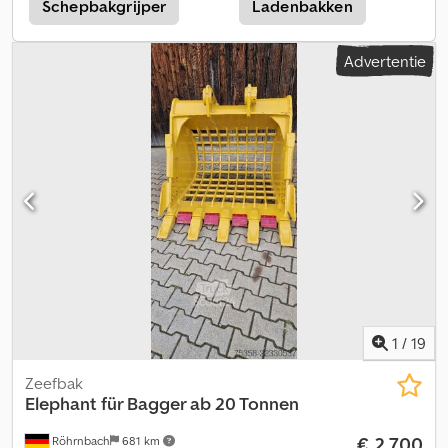
Schepbakgrijper
Ladenbakken
Advertentie
1
/
19
Zeefbak
Elephant
für Bagger ab 20 Tonnen
€ 2.700
Röhrnbach
681 km