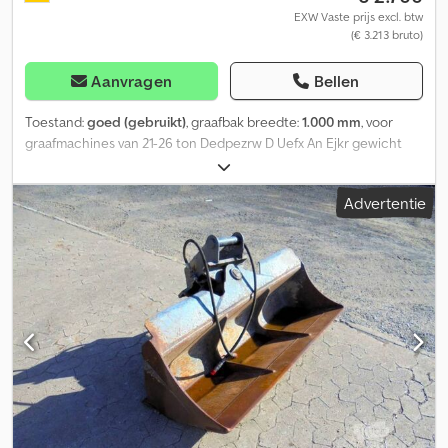
EXW Vaste prijs excl. btw
(€ 3.213 bruto)
Aanvragen
Bellen
Toestand:
goed (gebruikt)
, graafbak breedte:
1.000 mm
, voor
graafmachines van 21-26 ton Dedpezrw D Uefx An Ejkr gewicht
677 kg inhoud 868 liter CAT-tandsysteem zeer goede staat
Advertentie