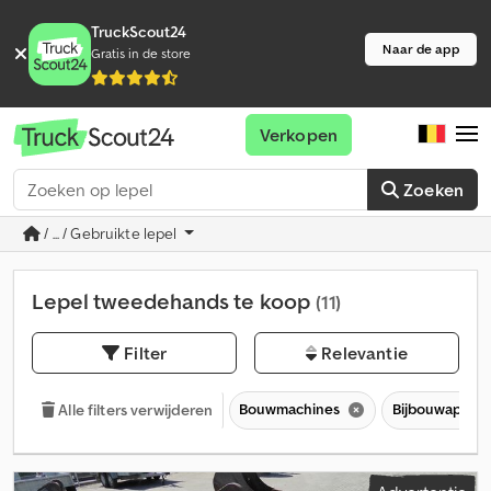
TruckScout24
Naar de app
Gratis in de store
Verkopen
Zoeken
/ ... / Gebruikte lepel
Lepel tweedehands te koop
(11)
Filter
Relevantie
Bouwmachines
Bijbouwappar
Alle filters verwijderen