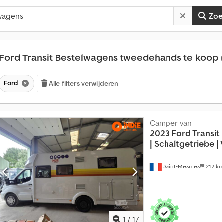
Zo
Ford Transit Bestelwagens tweedehands te koop
Ford
Alle filters verwijderen
Camper van
2023 Ford Transit
|
Schaltgetriebe |
Saint-Mesmes
212 k
1
/
17