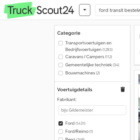
Categorie
Transportvoertuigen en
Bedrijfsvoertuigen
(1.283)
Caravans / Campers
(112)
Gemeentelijke techniek
(34)
Bouwmachines
(2)
Voertuigdetails
Fabrikant:
Ford
(1.431)
Ford/Reimo
(1)
Benz
(249)