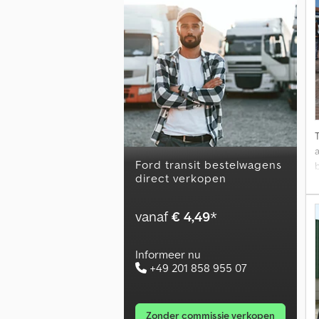
a
ford transit bestelwagens
direct verkopen
9
vanaf
€ 4,49
*
Informeer nu
+49 201 858 955 07
d
zonder commissie verkopen