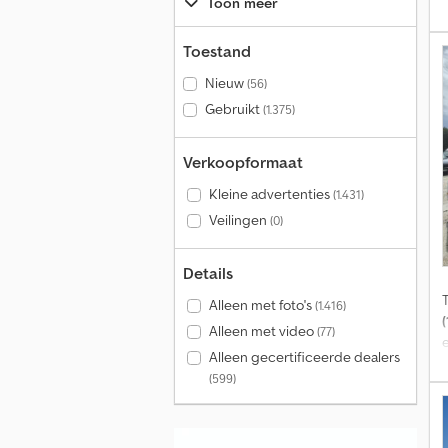
Toon meer
Toestand
r
Nieuw
(56)
Gebruikt
(1.375)
Verkoopformaat
Kleine advertenties
(1.431)
Veilingen
(0)
Details
Alleen met foto's
(1.416)
Alleen met video
(77)
e
Alleen gecertificeerde dealers
(599)