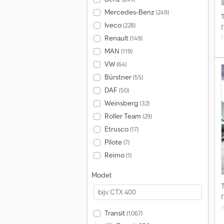
Mercedes-Benz
(249)
Iveco
(228)
(
t
Renault
(149)
MAN
(119)
VW
(64)
Bürstner
(55)
DAF
(50)
Weinsberg
(32)
Roller Team
(29)
Etrusco
(17)
Pilote
(7)
Reimo
(1)
Model:
e
Transit
(1.067)
g