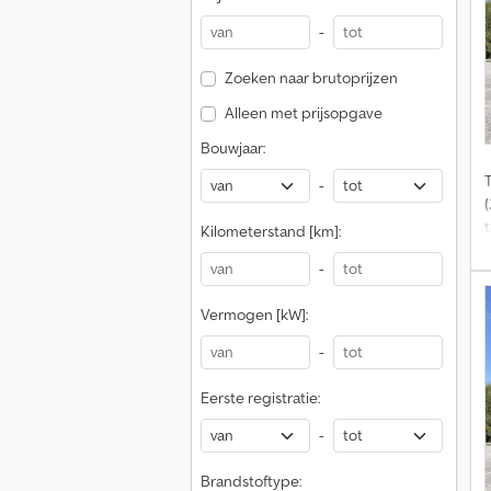
d
-
t
Zoeken naar brutoprijzen
Alleen met prijsopgave
Bouwjaar:
-
(
t
Kilometerstand [km]:
i
-
Vermogen [kW]:
r
-
Eerste registratie:
-
Brandstoftype: