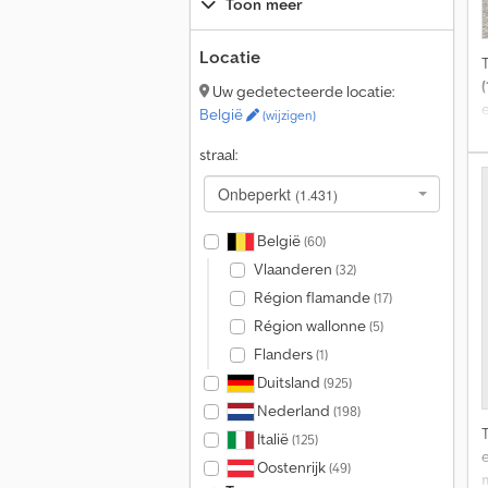
Toon meer
Locatie
m
Uw gedetecteerde locatie:
e
België
(wijzigen)
straal:
Onbeperkt
(1.431)
België
(60)
Vlaanderen
(32)
Région flamande
(17)
V
Région wallonne
(5)
Flanders
(1)
Duitsland
(925)
Nederland
(198)
Italië
(125)
e
Oostenrijk
(49)