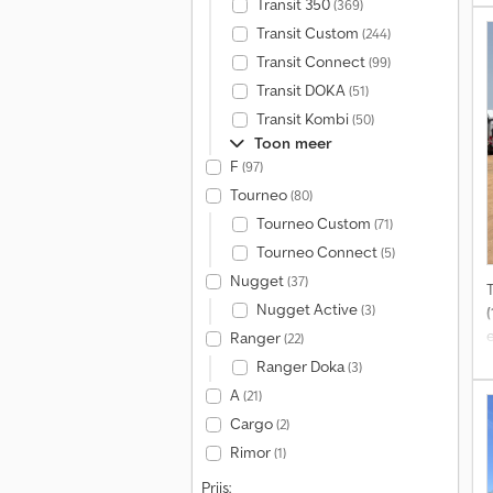
Transit 350
j
(369)
Transit Custom
(244)
Transit Connect
(99)
Transit DOKA
(51)
t
Transit Kombi
(50)
Toon meer
F
(97)
Tourneo
(80)
Tourneo Custom
(71)
Tourneo Connect
(5)
Nugget
(37)
Nugget Active
(3)
e
Ranger
(22)
Ranger Doka
(3)
k
A
(21)
Cargo
(2)
Rimor
(1)
Prijs: