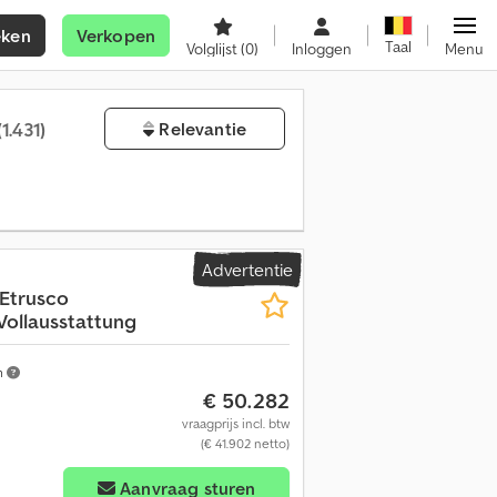
eken
Verkopen
Taal
Volglijst
(0)
Inloggen
Menu
(1.431)
Relevantie
Advertentie
 Etrusco
 Vollausstattung
m
€ 50.282
vraagprijs incl. btw
(€ 41.902 netto)
Aanvraag sturen