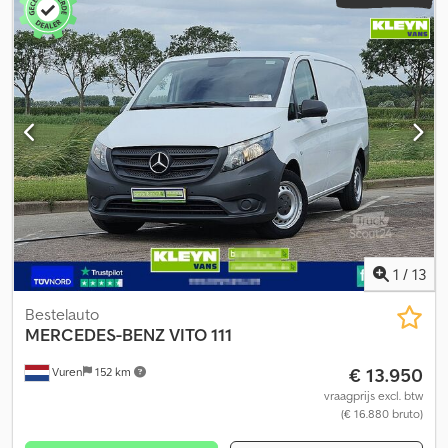
1
/
13
Bestelauto
MERCEDES-BENZ
VITO 111
€ 13.950
Vuren
152 km
vraagprijs excl. btw
(€ 16.880 bruto)