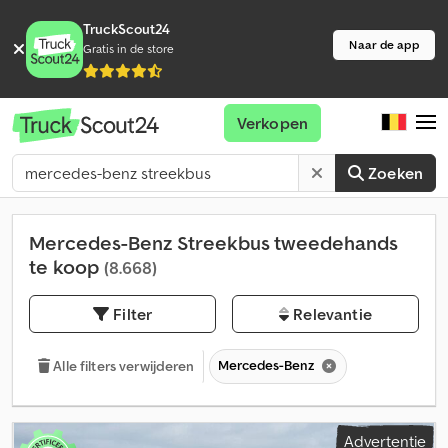
TruckScout24
Naar de app
Gratis in de store
Verkopen
Zoeken
Mercedes-Benz Streekbus tweedehands
te koop
(8.668)
Filter
Relevantie
Mercedes-Benz
Alle filters verwijderen
Advertentie