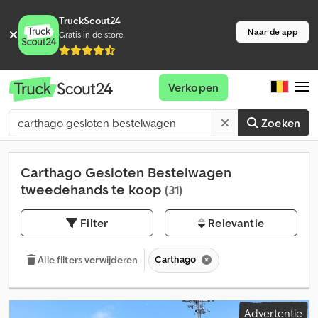
TruckScout24
Naar de app
Gratis in de store
Verkopen
Zoeken
Carthago Gesloten Bestelwagen
tweedehands te koop
(31)
Filter
Relevantie
Carthago
Alle filters verwijderen
Advertentie