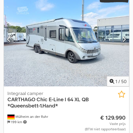
1
/
50
Integraal camper
CARTHAGO
Chic E-Line I 64 XL QB
*Queensbett-1.Hand*
€ 129.990
Mülheim an der Ruhr
199 km
Vaste prijs
(BTW niet rapporteerbaar)