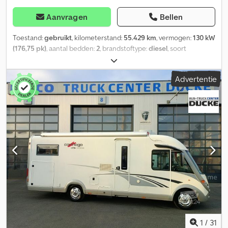
Aanvragen
Bellen
Toestand:
gebruikt
, kilometerstand:
55.429 km
, vermogen:
130 kW
(176,75 pk)
, aantal bedden:
2
, brandstoftype:
diesel
, soort
overbrenging:
automatisch
, kleur:
zilver
, eerste registratie:
07/2019
, totale lengte:
8.840 mm
, totale breedte:
2.340 mm
,
Advertentie
totale hoogte:
3.220 mm
, asconfiguratie:
3 assen
, emissieklasse:
Euro 6
, totaalgewicht:
5.550 kg
, Uitrusting:
ABS, airconditioning,
badkamer, centrale vergrendeling, elektronisch
stabiliteitsprogramma (ESP), navigatiesysteem, roetfilter
, *
Carthago Chic E-Line I 64 XL QB, luxe uitvoering op Fiat Ducato
2,3 liter Multijet MAXI 180 pk, 8,84 m totale lengte, 4150 kg
leeggewicht - 5550 kg toelaatbaar totaalgewicht, * Queensbed
(200x145 cm), hoekzitgroep met tegenoverliggende bank,
draaibare comfortabele pilotenstoelen, interieur van de cabine in
dezelfde stijl als de leefruimte, volledig lederen bekleding,
originele kastinrichting af fabriek - geen hefbed -?Sky Dream
Comfort? cabine inclusief twee panoramadakramen (in plaats van
een hefbed), * Heki, mini-Heki, dakventilator, combirollo's met
verduistering en horren bij alle ramen, horrendeurtje,
1
/
31