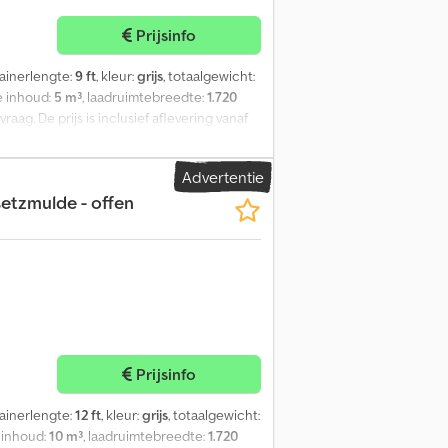
Prijsinfo
tainerlengte:
9 ft
, kleur:
grijs
, totaalgewicht:
e inhoud:
5 m³
, laadruimtebreedte:
1.720
nvraag. De prijs is inclusief aflevering vanaf
e containers. Levering door heel Europa
aad, RAL 7043 16 stuks op korte termijn
Advertentie
ijn op voorraad in Paderborn. U kunt onze
setzmulde - offen
DIN Technische beschrijving: *
icht: 550 kg * Bodem 5 mm S235 * Zijkanten
 Container getest en goedgekeurd volgens
ntellager (bout Ø45) * Stapelprofiel *
en- en buitenkant, aan de buitenkant
g Fouten en tussentijdse verkoop
is per stuk, exclusief 19% btw. Voor vragen
Prijsinfo
tainerlengte:
12 ft
, kleur:
grijs
, totaalgewicht:
e inhoud:
10 m³
, laadruimtebreedte:
1.720