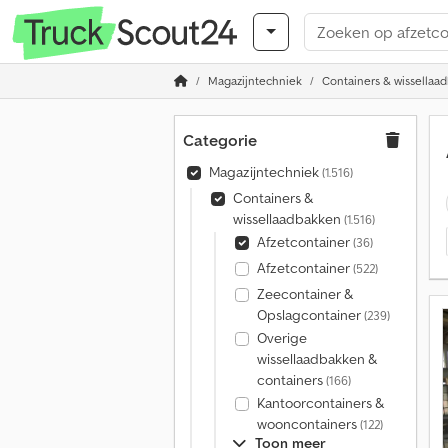
Magazijntechniek
Containers & wissellaa
Categorie
Magazijntechniek
(1.516)
Containers &
wissellaadbakken
(1.516)
Afzetcontainer
(36)
Afzetcontainer
(522)
Zeecontainer &
Opslagcontainer
(239)
Overige
wissellaadbakken &
containers
(166)
Kantoorcontainers &
wooncontainers
(122)
Toon meer