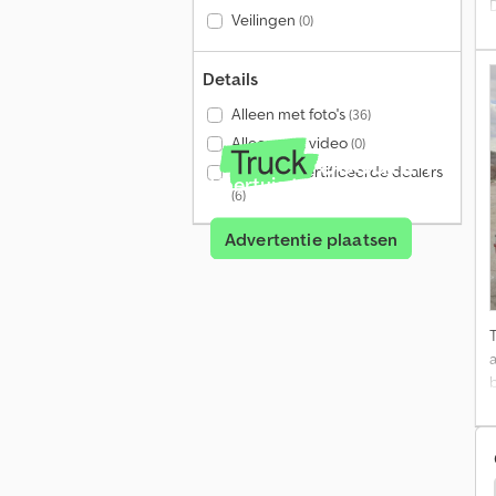
Veilingen
(0)
Details
Alleen met foto's
(36)
Alleen met video
(0)
Alleen gecertificeerde dealers
Voertuig te koop?
(6)
Advertentie plaatsen