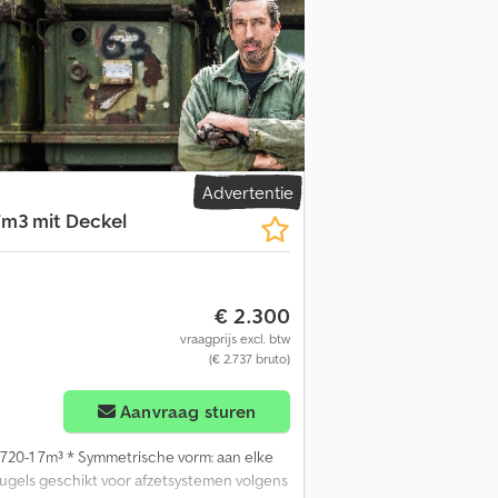
ogen * Container in de grondverf en gelakt
Advertentie
7m3 mit Deckel
€ 2.300
vraagprijs excl. btw
(€ 2.737 bruto)
Aanvraag sturen
720-1 7m³ * Symmetrische vorm: aan elke
eugels geschikt voor afzetsystemen volgens