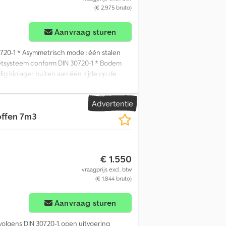
(€ 2.975 bruto)
Aanvraag sturen
720-1 * Asymmetrisch model: één stalen
fzetsysteem conform DIN 30720-1 * Bodem
ig kiplager buiten aan één zijde op de
 en gespoten in RAL-kleur naar keuze
Advertentie
offen 7m3
€ 1.550
vraagprijs excl. btw
(€ 1.844 bruto)
Aanvraag sturen
volgens DIN 30720-1, open uitvoering