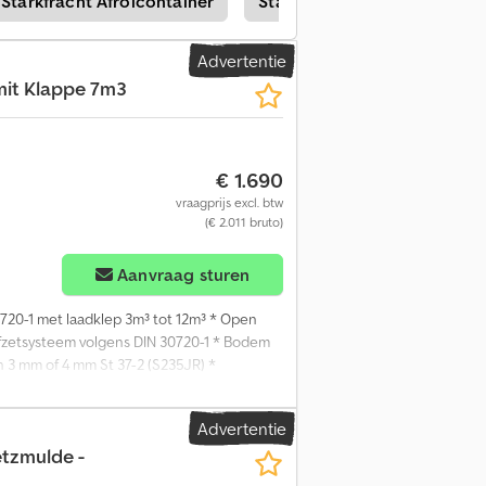
Starkfracht Afrolcontainer
Starkfracht Afzetcontainer
Advertentie
mit Klappe 7m3
€ 1.690
vraagprijs excl. btw
(€ 2.011 bruto)
Aanvraag sturen
720-1 met laadklep 3m³ tot 12m³ * Open
fzetsysteem volgens DIN 30720-1 * Bodem
 3 mm of 4 mm St 37-2 (S235JR) *
uitstortzijde, enkel- of dubbelzijdig
nclusief zeil- en netogen * Versterkte
Advertentie
etzmulde -