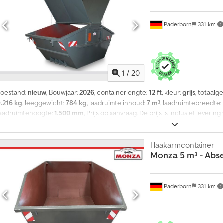
Paderborn
331 km
1
/
20
Toestand:
nieuw
, Bouwjaar:
2026
, containerlengte:
12 ft
, kleur:
grijs
, totaalg
9.216 kg
, leeggewicht:
784 kg
, laadruimte inhoud:
7 m³
, laadruimtebreedte:
laadruimtehoogte:
1.500 mm
, Prijs op aanvraag. De prijs is inclusief leveri
Korting mogelijk bij afname van meerdere containers. Levering door heel Eur
easing/financiering mogelijk. 6 stuks direct beschikbaar in ons magazijn, R
andere RAL-kleuren naar keuze. Andere uitvoeringen en maten zijn beschik
Haakarmcontainer
Monza
5 m³ - Abs
onze voorraad op onze website bekijken. Afzetsystemen conform DIN-norm.
3740 x 1720 x 1500 mm * Inhoud: 7 m³ * Eigen gewicht: 784 kg * Bodem: 5 mm
eksel, 1,5 mm S235, verticaal opklapbaar * Torsieveer * Alle platen en prof
getest en goedgekeurd volgens DGUV-regel 114-010 * Hoekversterkingen * 
Paderborn
331 km
(bouten Ø45) * Stapelprofiel L-profiel * Beveiligingsprofiel Dcedpszi Tz 
en buiten zinkfosfaatprimer, buitenkant geverfd met kunstharslak (80-100 μ
Onder voorbehoud van fouten en tussenverkoop. Foto's dienen als voorbeeld.