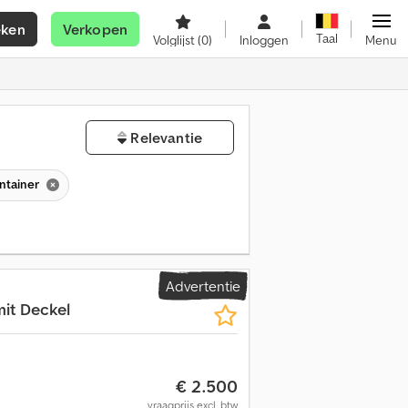
eken
Verkopen
Taal
Volglijst
(0)
Inloggen
Menu
Relevantie
ntainer
Advertentie
it Deckel
€ 2.500
vraagprijs excl. btw