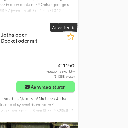
baar in open container * Ophangbeugels
R) * Zijwanden uit 3 of 4 mm St 37-2
p de kieprand, eenzijdig of dubbelzijdig
 zeil- en netogen * Versterkte hoeken *
Advertentie
 Jotha oder
t Deckel oder mit
€ 1.150
vraagprijs excl. btw
(€ 1.368 bruto)
Aanvraag sturen
nhoud: ca. 1,5 tot 5 m³ Multicar / Jotha
trische of symmetrische vorm *
van 4 mm, 5 mm of 6 mm St 37-2 (S235JR) *
envoudige of drievoudige kiplagers aan de
e gemonteerd of in tunnel (aan de