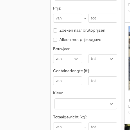
Prijs:
(
-
B
Zoeken naar brutoprijzen
Alleen met prijsopgave
Bouwjaar:
-
Containerlengte [ft]:
-
Kleur:
Totaalgewicht [kg]:
l
-