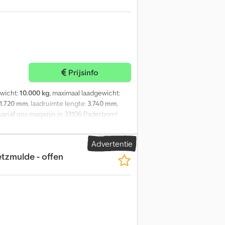
Prijsinfo
ewicht:
10.000 kg
, maximaal laadgewicht:
1.720 mm
, laadruimte lengte:
3.740 mm
,
ng vanaf ons magazijn in 33106 Paderborn!
opa is mogelijk, in overleg.
AL 7043. 8 stuks op korte termijn leverbaar,
Advertentie
baar in ons magazijn in Paderborn. U kunt
etzmulde - offen
 Technische beschrijving: * Afmetingen:
 S235 * Zijkanten: 3 mm S235 * Stalen
ielen doorlopend gelast * Container is
Aan beide zijden een 3-voudig kantellager
Dsfx Ahmek * Framekanten U80x50x4 * Binnen
) * Toelaatbaar totaal gewicht 10.000 kg
 De prijs is per stuk, exclusief 19% BTW.