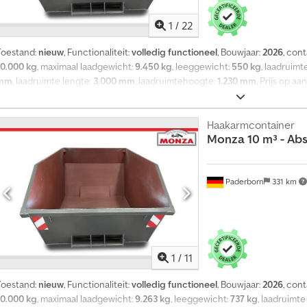
Voor vragen kunt u ons een bericht sturen of bellen.
1
/
22
Toestand:
nieuw
, Functionaliteit:
volledig functioneel
, Bouwjaar:
2026
, con
10.000 kg
, maximaal laadgewicht:
9.450 kg
, leeggewicht:
550 kg
, laadruimt
mm
, laadruimte lengte:
3.000 mm
, laadruimtehoogte:
1.230 mm
, Prijs op aa
ons magazijn in 33106 Paderborn! Korting mogelijk bij afname van meerder
ogelijk na overleg. *Leasing/financiering mogelijk. 4 stuks direct op voorr
leverbaar, andere RAL-kleuren op aanvraag Andere uitvoeringen en maten z
Haakarmcontainer
Monza
10 m³ - Ab
voorraad graag op onze website bekijken. Afzetsysteemcontainer conform 
Binnenafmetingen: 3000 x 1720 x 1250 mm * Nuttig volume: 5 m³ * Leeggew
3 mm S235 * Alle platen en profielen doorlopend gelast * Asymmetrisch *
DGUV-regel 114-010 * Hoekversterkingen * Aan beide zijden een 3-voudig ka
Paderborn
331 km
Beveiligingsbalk * Framekanten U80x50x4 * Zinkfosfaat primer aan de binn
geverfd met kunstharslak (80-100 μ) * Toelaatbaar totaal gewicht 10.000 k
oorbehouden. Foto's dienen ter illustratie! Dcedjzi Tzdspfx Ahmsk De prijs 
unt u ons een bericht sturen of bellen.
1
/
11
Toestand:
nieuw
, Functionaliteit:
volledig functioneel
, Bouwjaar:
2026
, con
10.000 kg
, maximaal laadgewicht:
9.263 kg
, leeggewicht:
737 kg
, laadruimt