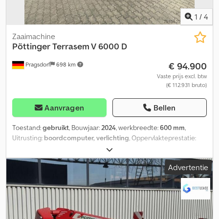
1
/
4
Zaaimachine
Pöttinger
Terrasem V 6000 D
€ 94.900
Pragsdorf
698 km
Vaste prijs excl. btw
(€ 112.931 bruto)
Aanvragen
Bellen
Toestand:
gebruikt
, Bouwjaar:
2024
, werkbreedte:
600 mm
,
Uitrusting:
boordcomputer, verlichting
, Oppervlakteprestatie:
1800, beladingsniveau, rijgangschakeling, hydraulische klappen,
pneumatisch, spoor-aanstrijker, spoorlosmaker,
Advertentie
voorloopmarkeerder_____Chassis, hydraulisch opklapbaar,
spoorlosmaker, bandenpackerwals, schijvengroep, UL aanbouw,
DL rem, voorasmarkeerder, steunwielen, opslaglocatie: klant
Djdpfx Aezh R Iljg Hock