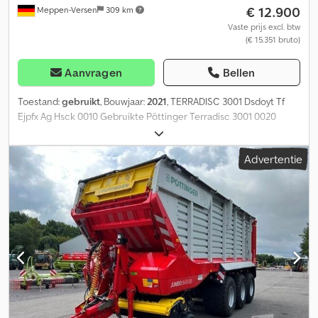
€ 12.900
Meppen-Versen
309 km
Vaste prijs excl. btw
(€ 15.351 bruto)
Aanvragen
Bellen
Toestand:
gebruikt
, Bouwjaar:
2021
, TERRADISC 3001 Dsdoyt Tf
Ejpfx Ag Hsck 0010 Gebruikte Pöttinger Terradisc 3001 0020
Verlichtingsinstallatie, waarschuwingsbord 0030 Schijfdia 610 mm,
24 schijven, gekarteld 0040 Buisvormige wals 0050 Hydraulische
Advertentie
diepteverstelling 0060 Hydraulisch inklapbare randschijven