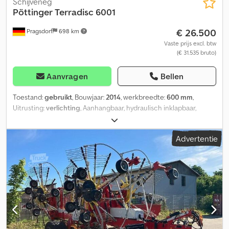
Schijveneg
Pöttinger
Terradisc 6001
€ 26.500
Pragsdorf
698 km
Vaste prijs excl. btw
(€ 31.535 bruto)
Aanvragen
Bellen
Toestand:
gebruikt
, Bouwjaar:
2014
, werkbreedte:
600 mm
,
Uitrusting:
verlichting
, Aanhangbaar, hydraulisch inklapbaar,
buiswals met stabiele buis, steenbescherming. Onderstel,
hydraulisch inklapbaar, dubbele rem, verlichting, dubbele
Advertentie
buiswals, egaliseerrek. Opslaglocatie: klant. Dedpsznqv Aefx Ag
Heck