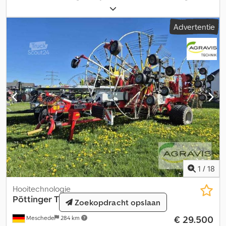
voor combinatie met frontmaaier met 3,00 m werkbreedte
Ondertrekkerpen cat. III Standaard transporttrommel
Advertentie
Waarschuwingsborden met verlichting NOVACAT 301 ALPHA-
MOTION PRO Pöttinger schijvenmaaier Dcodpfjygy Igex Ag Hok
Aftakas toerental 1000 t/min, draairichting rechts gezien in
rijrichting Standaard draairichting van de maaibalk Standaard
transporttrommel B285010 - Maaibalk-KIT Heavy Duty 3 m
1
/
18
Hooitechnologie
Pöttinger
TOP 1252 C
Zoekopdracht opslaan
€ 29.500
Meschede
284 km