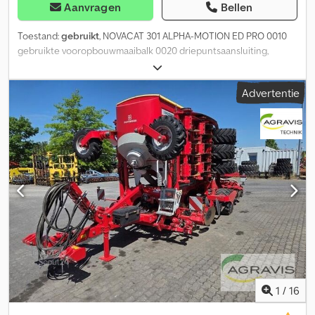
Aanvragen
Bellen
Toestand:
gebruikt
, NOVACAT 301 ALPHA-MOTION ED PRO 0010
gebruikte vooropbouwmaaibalk 0020 driepuntsaansluiting,
Djdpfeztg Sksx Ag Hock 0030 aftakas, 0040 zwadschijven,
Advertentie
1
/
16