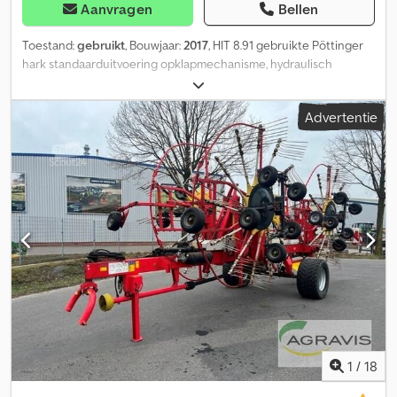
Aanvragen
Bellen
Toestand:
gebruikt
, Bouwjaar:
2017
, HIT 8.91 gebruikte Pöttinger
hark standaarduitvoering opklapmechanisme, hydraulisch
Dcodpfx Aezq Tdneg Hsk randstrooimechanisme, mechanisch
Advertentie
1
/
18