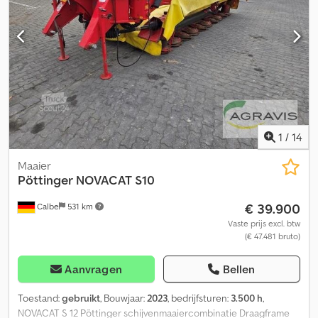
1
/
14
Maaier
Pöttinger
NOVACAT S10
€ 39.900
Calbe
531 km
Vaste prijs excl. btw
(€ 47.481 bruto)
Aanvragen
Bellen
Toestand:
gebruikt
, Bouwjaar:
2023
, bedrijfsturen:
3.500 h
,
NOVACAT S 12 Pöttinger schijvenmaaiercombinatie Draagframe