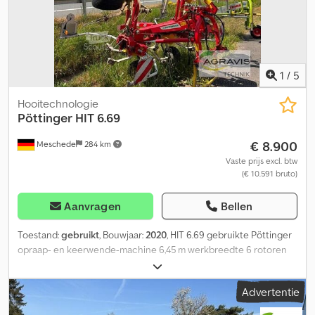
1
/
5
Hooitechnologie
Pöttinger
HIT 6.69
€ 8.900
Meschede
284 km
Vaste prijs excl. btw
(€ 10.591 bruto)
Aanvragen
Bellen
Toestand:
gebruikt
, Bouwjaar:
2020
, HIT 6.69 gebruikte Pöttinger
opraap- en keerwende-machine 6,45 m werkbreedte 6 rotoren
hydraulisch opklapbaar verlichtingsinstallatie en
waarschuwingsborden Dsdpjzkcnvefx Ag Hock bescherming
Advertentie
tegen het verlies van tanden