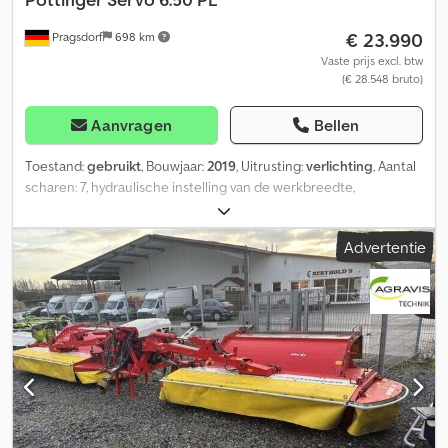
€ 23.990
Pragsdorf
698 km
Vaste prijs excl. btw
(€ 28.548 bruto)
Aanvragen
Bellen
Toestand:
gebruikt
, Bouwjaar:
2019
, Uitrusting:
verlichting
, Aantal
scharen: 7, hydraulische instelling van de werkbreedte,
pakkerarm, schijfegge, steenbeveiliging, steunvoet/steunwiel,
achteropbouw – aanhangploeg, 7 scharen, volledig chassis,
Advertentie
schijfegge gedemonteerd, steenbeveiliging, hydraulische
instelling van de voorspoor, hydraulische instelling van de
werkbreedte, pakkerarm, opslaglocatie: klant. Dcodpfxjzmb E Es
Ag Hok