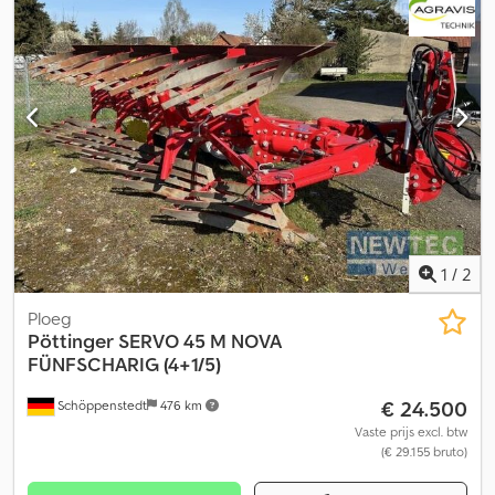
1
/
2
Ploeg
Pöttinger
SERVO 45 M NOVA
FÜNFSCHARIG (4+1/5)
€ 24.500
Schöppenstedt
476 km
Vaste prijs excl. btw
(€ 29.155 bruto)