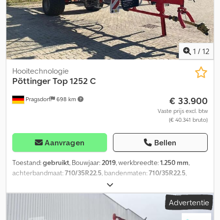
1
/
12
Hooitechnologie
Pöttinger
Top 1252 C
€ 33.900
Pragsdorf
698 km
Vaste prijs excl. btw
(€ 40.341 bruto)
Aanvragen
Bellen
Toestand:
gebruikt
, Bouwjaar:
2019
, werkbreedte:
1.250 mm
,
achterbandmaat:
710/35R22.5
, bandenmaten:
710/35R22.5
,
Uitrusting:
verlichting
, Bandenmaat (h): 710/35R22.5, aantal
rotoren: 4, hydraulische inklapfunctie: ja, werkbreedte: 12,50 m,
Advertentie
type: 540, verlichting: ja, bedrijfsuren: 1335, rotoren: 4, hectare:
8084. Fouten en tussenverkoop voorbehouden. Pöttinger TOP