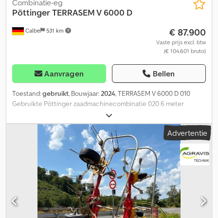
Combinatie-eg
Pöttinger
TERRASEM V 6000 D
€ 87.900
Calbe
531 km
Vaste prijs excl. btw
(€ 104.601 bruto)
Aanvragen
Bellen
Toestand:
gebruikt
, Bouwjaar:
2024
, TERRASEM V 6000 D 010
Gebruikte Pöttinger zaadmachinecombinatie 020 6 meter
werkbreedte 030 ISOBUS, zonder terminal Dcjdozqp Ezepfx Ag
Hsk 040 40 km/u
Advertentie