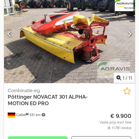
1
/
11
Combinatie-eg
Pöttinger
NOVACAT 301 ALPHA-
MOTION ED PRO
€ 9.900
Calbe
531 km
Vaste prijs excl. btw
(€ 11.781 bruto)