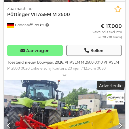
Zaaimachine
Pöttinger
VITASEM M 2500
€ 17.000
Lichtenau
599 km
Vaste prijs excl. btw
(€ 20.230 bruto)
Aanvragen
Bellen
Toestand:
nieuw
, Bouwjaar:
2026
, VITASEM M 2500 0010 VITASEM
M 2500 0020 Enkele schijfkouters, 20 rijen / 12,5 cm 0030
Uitrusting VITASEM M 2500 0040 COMPASS voor mechanische
doseeraandrijving 0050 Elektrische afdraai-ondersteuning 0060
Advertentie
Accukabel voor stroomvoorziening 0070 Trekhaakweegschaal
0080 Spuitpadrij signaal van spoorwiel bij mechanische 0090
doseeraandrijving 0100 Symmetrische spuitpadrijkoppeling 0110
Spuitpadrij breedte 0120 Spuitpad spoorbreedte 1,5 m 0130
Drukrollen voor enkele schijfkouter Rz 20 0140 Nazaadtand,
enkelrij, individueel geveerd 0150 Draaiende roeras 0160 Werk-
en zaaikast verlichtingspakket 0170 Kabelverlenging COMPASS 2
m, 18-polig Dcsdpfxszfw D Ij Ag Hsk 3 rijen per spoorpad