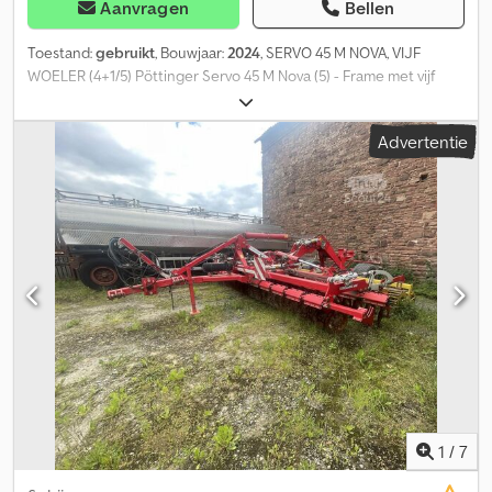
Aanvragen
Bellen
Toestand:
gebruikt
, Bouwjaar:
2024
, SERVO 45 M NOVA, VIJF
WOELER (4+1/5) Pöttinger Servo 45 M Nova (5) - Frame met vijf
doorlopende woelers - Framehoogte 80 cm - Afstand tussen de
woelers 95 cm - Aanhaak as, categorie III Dodpfx Agozlva Ie Hsck -
Advertentie
Transportvergrendeling SERVO 4000 - Frame-inklapcilinder
SERVO 4000 - Woelorganen 38 WWS - Woeler 18" omkeerbeitel
DURASTAR - Beschermer aan de achterkant - Schijfechte
achterste woeler (Kies het type schijfechte) - Schijfechte 500,
getand, geveerd, lang - Zwenkarm hydraulisch voor de aanzetwals
- Transportwiel, naar voren geplaatst, 780 x 340 (340/50 x 16),
mechanisch - Console VTPR Standard SERVO 4000
1
/
7