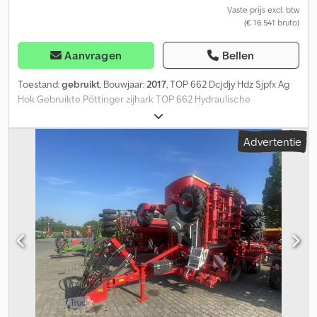
Vaste prijs excl. btw
(€ 16.541 bruto)
Aanvragen
Bellen
Toestand:
gebruikt
, Bouwjaar:
2017
, TOP 662 Dcjdjy Hdz Sjpfx Ag
Hok Gebruikte Pöttinger zijhark TOP 662 Hydraulische
opklapfunctie Achteraanbouw 2 rotorharken Werkbreedte 7,3 m
Aftakas Bandenmaat 380/55-17 Naloopbesturing Onderstel
Advertentie
Verlichtingsinstallatie met waarschuwingsborden Mechanische
werkhoogteverstelling Individueel heffen