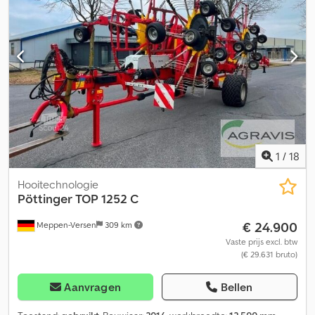
1
/
18
Hooitechnologie
Pöttinger
TOP 1252 C
€ 24.900
Meppen-Versen
309 km
Vaste prijs excl. btw
(€ 29.631 bruto)
Aanvragen
Bellen