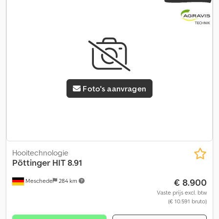
Foto's aanvragen
Hooitechnologie
Pöttinger
HIT 8.91
€ 8.900
Meschede
284 km
Vaste prijs excl. btw
(€ 10.591 bruto)