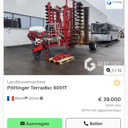
1252 C: bouwjaar 2019, bandenmaat 710/35R22.5, ISOBUS inclusief
bedieningsterminal, voorste rotoren hydraulisch, achterste
rotoren mechanisch aangedreven, eigen oliesysteem, 5-
wielrotoronderstel met extra voorste steunwiel, 1.335 bedrijfsuren,
8.084 hectare. Opslaglocatie: klant. Dedpfsznqv Nsx Ag Hjck
1
/
14
Landbouwmachine
Pöttinger
Terradisc 6001T
€ 39.000
Illkirch
323 km
Vaste prijs
(BTW niet rapporteerbaar)
Aanvragen
Bellen