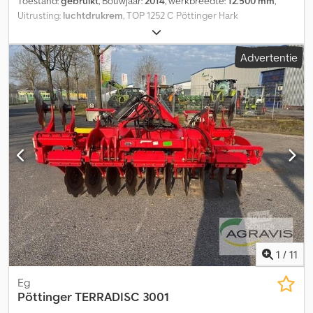
Toestand:
gebruikt
, Bouwjaar:
2014
, werkbreedte:
12.500 mm
,
Uitrusting:
luchtdrukrem
, TOP 1252 C Pöttinger Hark
Werkbreedte: 8,00 - 12,50 m 4 rotoren voor middenafleg 13
tandarmen per rotor, 3,30 m rotordiameter TOPTECH PLUS
Advertentie
rotoreenheid Hydraulische werkbreedteverstelling Hydraulisch
inklapbaar 5-wielig onderstel + MULTITAST-wiel voor de rotor
Rotor-aandrijving voor hydraulisch Rotor-aandrijving achter
mechanisch Zwaddoek Persluchtremmen Banden: 710/35R22.5
Dcjdpfx Agsy Hdzls Hok Load Sensing, ISOBUS, PÖTTINGER
bedieningspaneel LED-werklampen Aftakas
Waarschuwingsborden/verlichting
1
/
11
Eg
Pöttinger
TERRADISC 3001