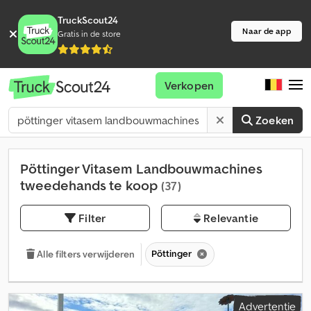
TruckScout24
Naar de app
Gratis in de store
Verkopen
Zoeken
Pöttinger Vitasem Landbouwmachines
tweedehands te koop
(37)
Filter
Relevantie
Pöttinger
Alle filters verwijderen
Advertentie