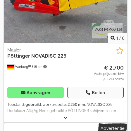
1
/
6
Maaier
Pöttinger
NOVADISC 225
€ 2.700
Warburg
345 km
Vaste prijs excl. btw
(€ 3.213 bruto)
Aanvragen
Bellen
Toestand:
gebruikt
, werkbreedte:
2.250 mm
, NOVADISC 225
Dodpfxozr Afkj Ag Heck gebruikte PÖTTINGER schijvenmaaier
achteraan te bevestigen aftakas hydraulische opklapfunctie
mechanische drukverlaging van de steunwielen
Advertentie