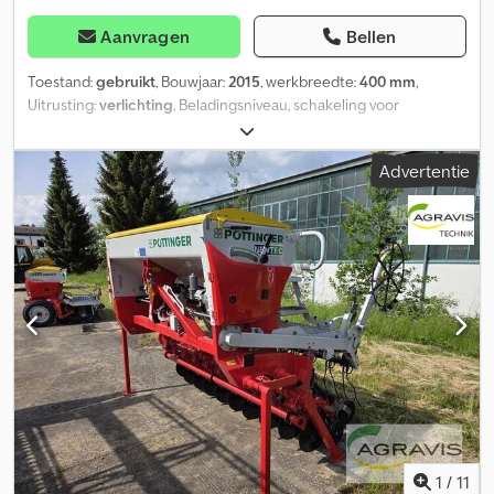
Aanvragen
Bellen
Toestand:
gebruikt
, Bouwjaar:
2015
, werkbreedte:
400 mm
,
Uitrusting:
verlichting
, Beladingsniveau, schakeling voor
rijstroken, spoorbegeleider, eg, graanuitrusting _____ 4 meter
zaaimachine met schijfploeg, aandrukrollen, eg,
Advertentie
bedieningsterminal, inclusief cirkelploeg Lion 4002 met wals,
opslaglocatie: klant. Dsdpszkdpzefx Ag Hsck
1
/
11