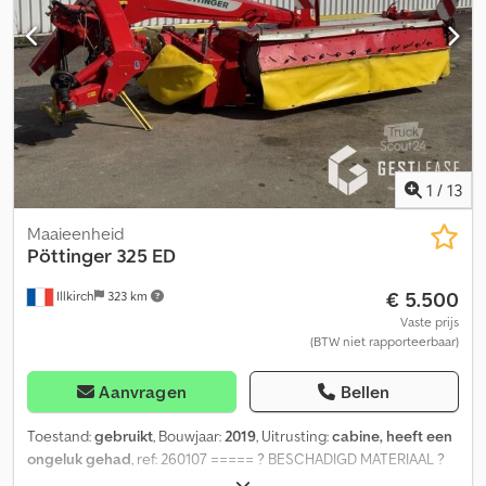
1
/
13
Maaieenheid
Pöttinger
325 ED
€ 5.500
Illkirch
323 km
Vaste prijs
(BTW niet rapporteerbaar)
Aanvragen
Bellen
Toestand:
gebruikt
, Bouwjaar:
2019
, Uitrusting:
cabine, heeft een
ongeluk gehad
, ref: 260107 ===== ? BESCHADIGD MATERIAAL ?
DAMAGED EQUIPMENT ? UNFALL MATERIAL ? Dcodpfx Aszaf U Ejg