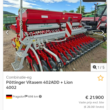
1
/
5
Combinatie-eg
Pöttinger
Vitasem 402ADD + Lion
4002
€ 21.900
Pragsdorf
698 km
Vaste prijs excl. btw
(€ 26.061 bruto)