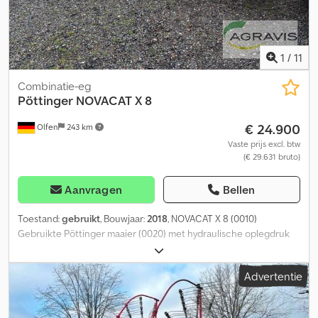
1
/
11
Combinatie-eg
Pöttinger
NOVACAT X 8
€ 24.900
Olfen
243 km
Vaste prijs excl. btw
(€ 29.631 bruto)
Aanvragen
Bellen
Toestand:
gebruikt
, Bouwjaar:
2018
, NOVACAT X 8 (0010)
Gebruikte Pöttinger maaier (0020) met hydraulische oplegdruk
(0030) aftakas (0040) ISOBUS-bediening (0050) hydraulische
zijdoeken (0060) kneuzer Dcsdpfx Aex R I H Teg Hjk (0070)
Advertentie
verlichting