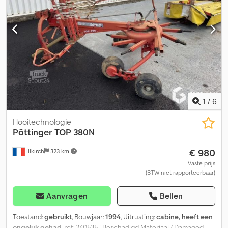
doseerwalsen 0110 Instapluik, opstapladder, 0120
Waarschuwingsborden, verlichtingsinstallatie, 0130 EXPERT
bedieningspaneel, Dodpfxsxc Ri Es Ag Hjck 0140 CCI A3 joystick
0150 Banden 800/45 R26,5 0160 Messengarde met 65 messen
1
/
6
Hooitechnologie
Pöttinger
TOP 380N
€ 980
Illkirch
323 km
Vaste prijs
(BTW niet rapporteerbaar)
Aanvragen
Bellen
Toestand:
gebruikt
, Bouwjaar:
1994
, Uitrusting:
cabine, heeft een
ongeluk gehad
, ref.: 240535 ! Beschadigd Materiaal / Damaged