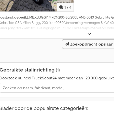
d
1
/
4
a
n
Toestand:
gebruikt
, MILKBUGGY MRC1-200-80/200L AMS 0010 Gebruikte GE
1
Gebruikte GEA Milch Buggy 200 liter 0080 Verwarmingsvermogen 8 KW, 4
4
aandrijving "trekken" 0110 Reinigingscircuit 0120 Tweetraps roerwerk Codo
0
.
0
Zoekopdracht opslaan
0
0
k
o
o
Gebruikte stalinrichting
(1)
p
a
Doorzoek nu heel TruckScout24 met meer dan 120.000 gebruikt
a
n
v
r
a
Blader door de populairste categorieën:
g