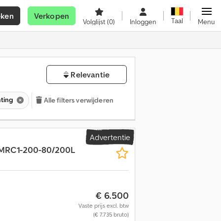
eken
Verkopen
Taal
Volglijst
(0)
Inloggen
Menu
Relevantie
hting
Alle filters verwijderen
Advertentie
MRC1-200-80/200L
€ 6.500
Vaste prijs excl. btw
(€ 7.735 bruto)