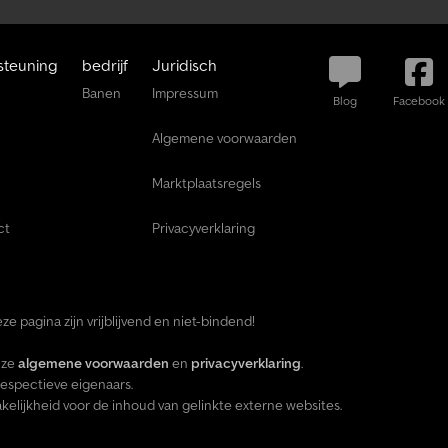
e
r
n
u
steuning
bedrijf
Juridisch
Banen
Impressum
+
Blog
Facebook
4
Algemene voorwaarden
9
2
0
Marktplaatsregels
1
8
ct
Privacyverklaring
5
8
9
5
5
ze pagina zijn vrijblijvend en niet-bindend!
0
7
nze
algemene voorwaarden
en
privacyverklaring
.
espectieve eigenaars.
lijkheid voor de inhoud van gelinkte externe websites.