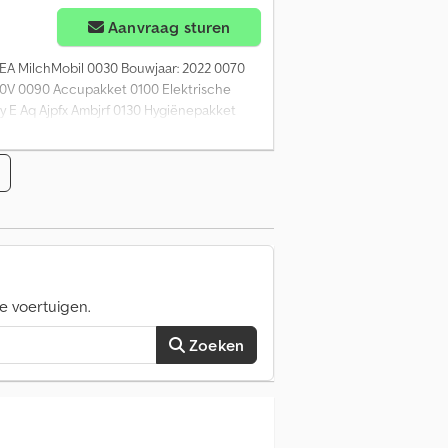
Aanvraag sturen
A MilchMobil 0030 Bouwjaar: 2022 0070
00V 0090 Accupakket 0100 Elektrische
y E Aq Ajpfx Ambjrf 0130 Hygiënepakket
e voertuigen.
Zoeken