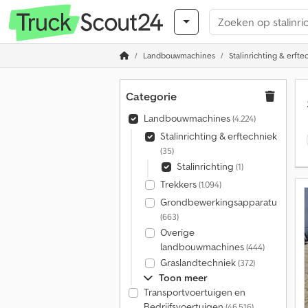
Landbouwmachines
Stalinrichting & erfte
Categorie
Landbouwmachines
(4.224)
Stalinrichting & erftechniek
(35)
Stalinrichting
(1)
Trekkers
(1.094)
Grondbewerkingsapparatuur
(663)
Overige
landbouwmachines
(444)
Graslandtechniek
(372)
Toon meer
Transportvoertuigen en
Bedrijfsvoertuigen
(46.516)