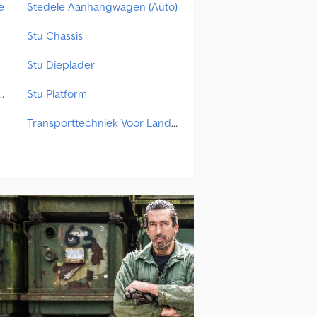
e
Stedele Aanhangwagen (Auto)
Stu Chassis
Stu Dieplader
gschaal En Weeginrichtingen
Stu Platform
Transporttechniek Voor Landbouw
Weegschaal En Weeginrichtingen
Zwaar Transport