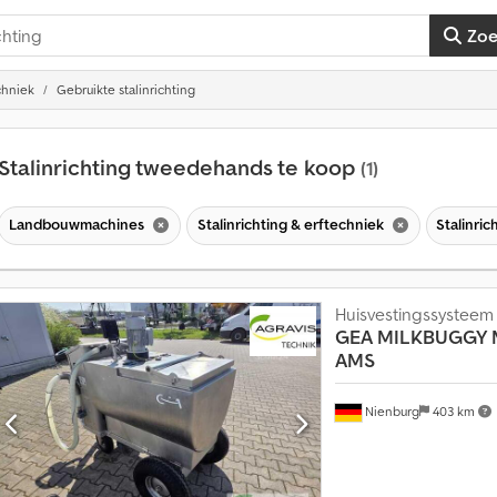
Zo
chniek
Gebruikte stalinrichting
Stalinrichting tweedehands te koop
(1)
Landbouwmachines
Stalinrichting & erftechniek
Stalinric
Huisvestingssysteem
GEA
MILKBUGGY 
AMS
Nienburg
403 km
M
e
e
r