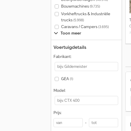
Bouwmachines
(9.735)
Vorkheftrucks & Industriële
trucks
(5.998)
Caravans / Campers
(3.695)
Toon meer
Voertuigdetails
Fabrikant:
GEA
(1)
Model:
Prijs:
-