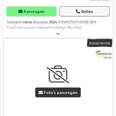
Aanvragen
Bellen
Toestand:
nieuw
, Bouwjaar:
2024
, COWSCOUT (0010) GEA
CowScout systeem (demo) Credpfoyiv Risx Afwjf
Advertentie
Foto's aanvragen