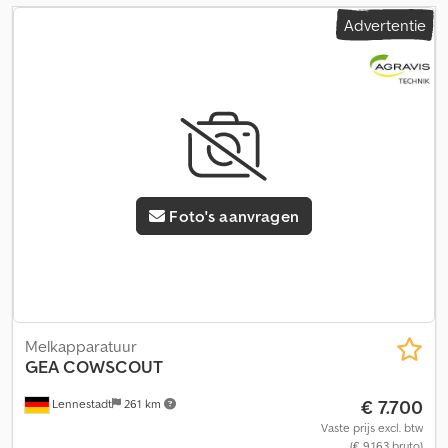
Advertentie
Foto's aanvragen
Melkapparatuur
GEA
COWSCOUT
€ 7.700
Lennestadt
261 km
Vaste prijs excl. btw
(€ 9.163 bruto)