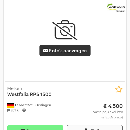
Foto's aanvragen
Melken
Westfalia
RPS 1500
€ 4.500
Lennestadt - Oedingen
261 km
Vaste prijs excl. btw
(€ 5.355 bruto)