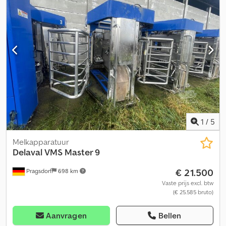
melkstelapparaten 0130 De melkstal is als nieuw en ongebruikt!
0140 De melkstal is nog niet opgebouwd! 0150 Gebruikte RPS
vacuümpomp
1
/
5
Melkapparatuur
Delaval
VMS Master 9
€ 21.500
Pragsdorf
698 km
Vaste prijs excl. btw
(€ 25.585 bruto)
Aanvragen
Bellen