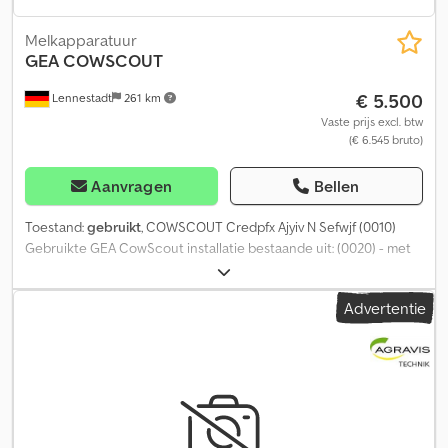
Melkapparatuur
GEA
COWSCOUT
€ 5.500
Lennestadt
261 km
Vaste prijs excl. btw
(€ 6.545 bruto)
Aanvragen
Bellen
Toestand:
gebruikt
, COWSCOUT Credpfx Ajyiv N Sefwjf (0010)
Gebruikte GEA CowScout installatie bestaande uit: (0020) - met
voer- en herkauwactiviteit registratie (0030) - met 40
Rescounters (0040) - met 1 voerstation (0050) - met GEA DP C21
Advertentie
koppelmanagement