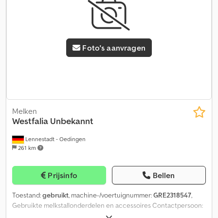
Foto's aanvragen
Melken
Westfalia
Unbekannt
Lennestadt - Oedingen
261 km
Prijsinfo
Bellen
Toestand:
gebruikt
, machine-/voertuignummer:
GRE2318547
,
Gebruikte melkstallonderdelen en accessoires Contactpersoon:
Gerd Vogt Telefoon: Crsdpfxeqkhbao Afwjf