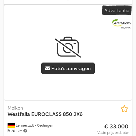
Advertentie
Foto's aanvragen
Melken
Westfalia
EUROCLASS 850 2X6
€ 33.000
Lennestadt - Oedingen
261 km
Vaste prijs excl. btw