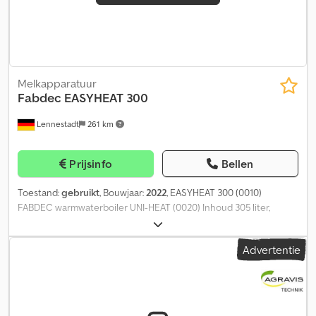
Melkapparatuur
Fabdec
EASYHEAT 300
Lennestadt
261 km
Prijsinfo
Bellen
Toestand:
gebruikt
, Bouwjaar:
2022
, EASYHEAT 300 (0010)
FABDEC warmwaterboiler UNI-HEAT (0020) Inhoud 305 liter,
uitvoering roestvrij staal, (0030) inclusief isolatie. Cedsxppvwepfx
Afwerf
Advertentie