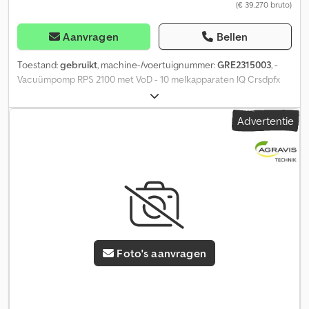
(€ 39.270 bruto)
Aanvragen
Bellen
Toestand:
gebruikt
, machine-/voertuignummer:
GRE2315003
, -
Vacuümpomp RPS 2100 met VoD - 10 melkapparaten IQ Crsdpfx
Afsqkigwewjf - 10 melkapparaatopnames - 10 Dematron 60 met
Stimopuls - Posiball slangenhouder - Afname met EasyStart -
Advertentie
Drukleiding met filter - 80 st. gebruikte Responders - 2 st.
elektronica kaarten voedering Gebruikt melkstalframe EuroClass
850 2x6 Contactpersoon: Michael Habbel-Schmidt Telefoon:
Foto's aanvragen