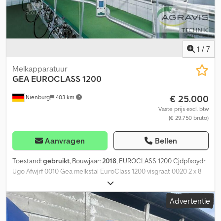
1
/
7
Melkapparatuur
GEA
EUROCLASS 1200
€ 25.000
Nienburg
403 km
Vaste prijs excl. btw
(€ 29.750 bruto)
Aanvragen
Bellen
Toestand:
gebruikt
, Bouwjaar:
2018
, EUROCLASS 1200 Cjdpfxoydr
Ugo Afwjrf 0010 Gea melkstal EuroClass 1200 visgraat 0020 2 x 8
vrijdragende stands 0030 Elektrische deuraansturing 0040 met
eindunit 0050 70 mm melkleiding 0060 90 mm pulsatorleiding
Advertentie
0070 Spoel- & persleiding 0080 Sinetherm E 0090 16 posilactors
0100 16 EasyPort retrofits 0110 ZONDER pulsators 0120 ZONDER