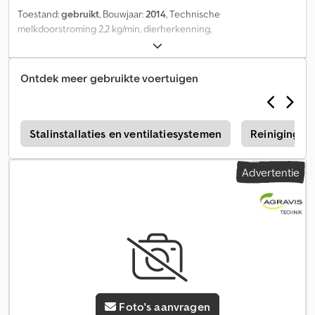
Toestand:
gebruikt
, Bouwjaar:
2014
, Technische
melkdoorstroming 2,2 kg/min, dierherkenning,
gegevensregistratie, opslagplaats: klant Crodpfjx A R A Eex Afwef
Ontdek meer gebruikte voertuigen
s
Stalinstallaties en ventilatiesystemen
Reinigingsa
Advertentie
Foto's aanvragen