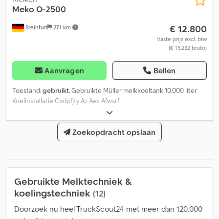
Meko
O-2500
€ 12.800
Steinfurt
271 km
Vaste prijs excl. btw
(€ 15.232 bruto)
Aanvragen
Bellen
Toestand:
gebruikt
, Gebruikte Müller melkkoeltank 10.000 liter
Koelinstallatie Csdpfjty Az Aex Afwsrf
Zoekopdracht opslaan
Gebruikte Melktechniek &
koelingstechniek
(12)
Doorzoek nu heel TruckScout24 met meer dan 120.000