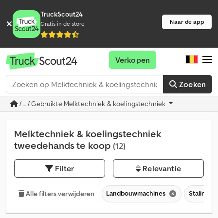
TruckScout24
Naar de app
Gratis in de store
Verkopen
Zoeken
/ ... / Gebruikte Melktechniek & koelingstechniek
Melktechniek & koelingstechniek
tweedehands te koop
(12)
Filter
Relevantie
Landbouwmachines
Stalinric
Alle filters verwijderen