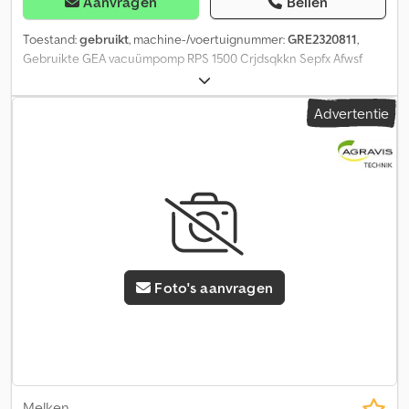
Aanvragen
Bellen
Toestand:
gebruikt
, machine-/voertuignummer:
GRE2320811
,
Gebruikte GEA vacuümpomp RPS 1500 Crjdsqkkn Sepfx Afwsf
Advertentie
Foto's aanvragen
Melken