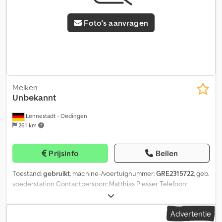
Foto's aanvragen
Melken
Unbekannt
Lennestadt - Oedingen
261 km
Prijsinfo
Bellen
Toestand:
gebruikt
, machine-/voertuignummer:
GRE2315722
, geb.
voederstation Contactpersoon: Matthias Plesser Telefoon:
Crodpfxsqkfylo Afwef
Advertentie