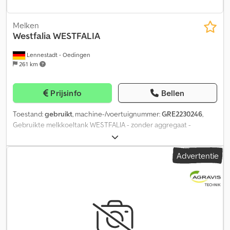
Melken
Westfalia
WESTFALIA
Lennestadt - Oedingen
261 km
Prijsinfo
Bellen
Toestand:
gebruikt
, machine-/voertuignummer:
GRE2230246
,
Gebruikte melkkoeltank WESTFALIA - zonder aggregaat -
inclusief schuifafsluiter en reducerstuk Contactpersoon: Georg
Geuecke Crsdpfjqkrvyjx Afwjf Telefoon:
Advertentie