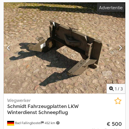
Advertentie
1
/
3
Wegwerker
Schmidt
Fahrzeugplatten LKW
Winterdienst Schneepflug
€ 500
Bad Fallingbostel
452 km