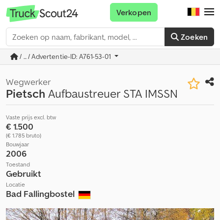
Verkopen
Zoeken
/ ... / Advertentie-ID: A761-53-01
Wegwerker
Pietsch
Aufbaustreuer STA IMSSN
Vaste prijs excl. btw
€ 1.500
(€ 1.785 bruto)
Bouwjaar
2006
Toestand
Gebruikt
Locatie
Bad Fallingbostel