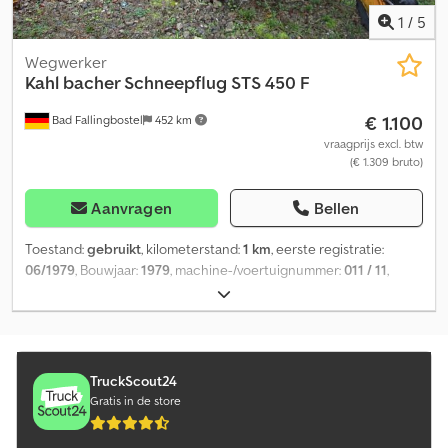
1
/
5
Wegwerker
Kahl
bacher Schneepflug STS 450 F
€ 1.100
Bad Fallingbostel
452 km
vraagprijs excl. btw
(€ 1.309 bruto)
Aanvragen
Bellen
Toestand:
gebruikt
, kilometerstand:
1 km
, eerste registratie:
06/1979
, Bouwjaar:
1979
, machine-/voertuignummer:
011 / 11
,
Sneeuwploeg voor grote parkeerterreinen / havengebied Bouwj.
1979 - 81 Aankoppelplaat Gr. 5 Hydraulische hef- en daalcylinder
Credpfxoga Annj Anzjf Hydraulische zijverstelling Luchtbanden
Frame van staal Ploegscherm van aluminium Rail-lengte: 5.200 mm
Schraapstrip: Vulkulan 20 - 60% 3 stuks beschikbaar!! Andere
TruckScout24
winterdienstapparatuur beschikbaar!! Verkoop in huidige staat!!
Gratis in de store