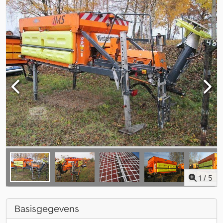
1
/
5
Basisgegevens