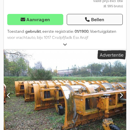
Vaste prijs excl. btw
(€ 595 bruto)
Aanvragen
Bellen
Toestand:
gebruikt
, eerste registratie:
01/1900
, Voertuigplaten
voor vrachtauto, bijv. 1017 Crsdpfjfadk Esx Anzjf
Advertentie