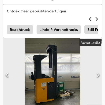
Ontdek meer gebruikte voertuigen
k
Reachtruck
Linde R Vorkheftrucks
Still Fm V
Advertentie