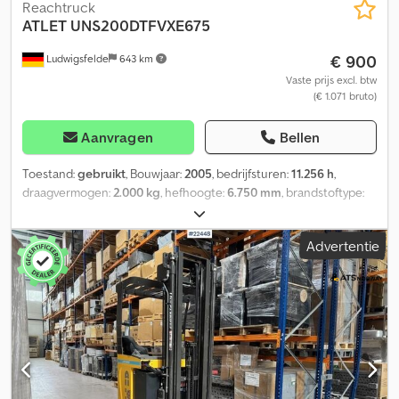
Reachtruck
ATLET
UNS200DTFVXE675
€ 900
Ludwigsfelde
643 km
Vaste prijs excl. btw
(€ 1.071 bruto)
Aanvragen
Bellen
Toestand:
gebruikt
, Bouwjaar:
2005
, bedrijfsturen:
11.256 h
,
draagvermogen:
2.000 kg
, hefhoogte:
6.750 mm
, brandstoftype:
elektrisch
, masttype:
triplex
, bouwhoogte:
2.800 mm
,
leeggewicht:
3.590 kg
, totale lengte:
1.950 mm
, eerste registratie:
Advertentie
01/2005
, maximaal laadgewicht:
2.000 kg
, bandenmaten:
BA
,
Uitrusting:
voorste aftakas
, 4e ventiel (4e hydraulische functie)
Zijverschuiver (sideshift) Meer dan 200 heftrucks op onze
homepage! unilift(dot)de &lt Cedetc S Dzspfx Anijha