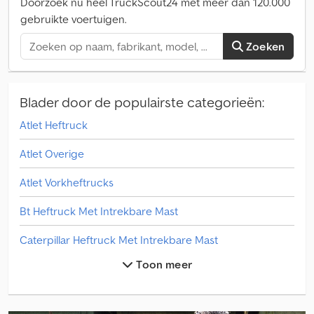
Doorzoek nu heel TruckScout24 met meer dan 120.000
gebruikte voertuigen.
Zoeken
Blader door de populairste categorieën:
Atlet Heftruck
Atlet Overige
Atlet Vorkheftrucks
Bt Heftruck Met Intrekbare Mast
Caterpillar Heftruck Met Intrekbare Mast
Toon meer
Clark Heftruck Met Intrekbare Mast
Heden Heftruck