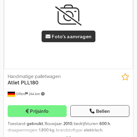
Foto's aanvragen
Handmatige palletwagen
Atlet
PLL180
Olfen
244 km
Prijsinfo
Bellen
Toestand:
gebruikt
, Bouwjaar:
2010
, bedrijfsturen:
600 h
,
draagvermogen:
1.800 kg
, brandstoftype:
elektrisch
,
bandenconditie:
50 %
, kleur:
overig
,