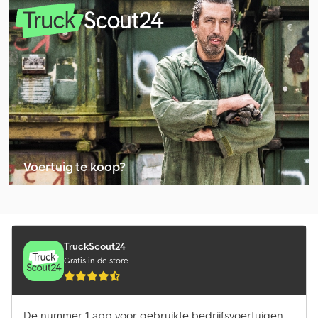
Heden Terreinheftruck
Heftruck
Heftruck Met Telescooparm
Hubtex Heftruck Met Intrekbare Mast
Hyster Heftruck Met Intrekbare Mast
Jungheinrich Heftruck Met Intrekbare Mast
Voertuig te koop?
Komatsu Heftruck Met Intrekbare Mast
Advertentie plaatsen
Linde Heftruck Met Intrekbare Mast
Manitou Heftruck Met Intrekbare Mast
TruckScout24
Gratis in de store
Mitsubishi Heftruck Met Intrekbare Mast
Om Heftruck Met Intrekbare Mast
De nummer 1 app voor gebruikte bedrijfsvoertuigen