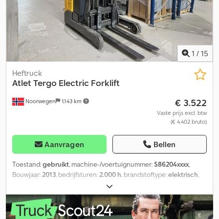
1
/
15
Heftruck
Atlet
Tergo Electric Forklift
€ 3.522
Noorwegen
1.143 km
Vaste prijs excl. btw
(€ 4.402 bruto)
Aanvragen
Bellen
Toestand:
gebruikt
, machine-/voertuignummer:
S86204xxxx
,
Bouwjaar:
2013
, bedrijfsturen:
2.000 h
, brandstoftype:
elektrisch
,
Gelieve het referentienummer te vermelden bij aanvraag: 22448
Specificaties: Bouwjaar: 2013 Bedrijfsuren: Volgens eigenaar circa
2.000 uur. Urenteller is blijven staan. Elektrisch Gewicht: 748 kg 48
Volt Maximale hefhoogte: 5,7 m Chodoyi S Dlspfx Aniea Maximaal