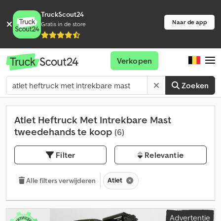
TruckScout24
Naar de app
Gratis in de store
Verkopen
Zoeken
Atlet Heftruck Met Intrekbare Mast
tweedehands te koop
(6)
Filter
Relevantie
Atlet
Alle filters verwijderen
Advertentie