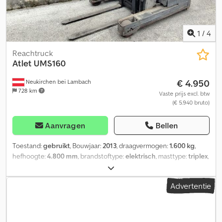
1
/
4
Reachtruck
Atlet
UMS160
€ 4.950
Neukirchen bei Lambach
728 km
Vaste prijs excl. btw
(€ 5.940 bruto)
Aanvragen
Bellen
Toestand:
gebruikt
, Bouwjaar:
2013
, draagvermogen:
1.600 kg
,
hefhoogte:
4.800 mm
, brandstoftype:
elektrisch
, masttype:
triplex
,
bandenconditie:
50 %
, kleur:
overig
, Aangebouwde uitrusting:
zijschuiver. Speciale uitrusting: 3e ventiel, volledige vrije heffing,
Advertentie
CE-certificaat, stoel. Chsdpfx Aovp R Uxsnisa