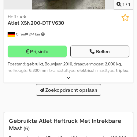
1
/
1
Heftruck
Atlet
XSN200-DTFV630
Olfen
244 km
Prijsinfo
Bellen
Toestand:
gebruikt
, Bouwjaar:
2010
, draagvermogen:
2.000 kg
,
hefhoogte:
6.300 mm
, brandstoftype:
elektrisch
, masttype:
triplex
,
bouwhoogte:
2.650 mm
, bandenconditie:
50 %
, kleur:
overig
,
Zoekopdracht opslaan
Gebruikte Atlet Heftruck Met Intrekbare
Mast
(6)