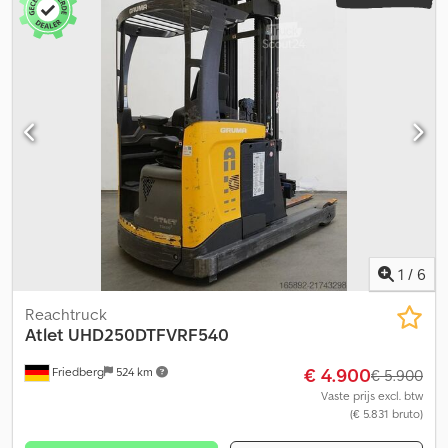
1
/
6
Reachtruck
Atlet
UHD250DTFVRF540
€ 4.900
Friedberg
524 km
€ 5.900
Vaste prijs excl. btw
(€ 5.831 bruto)