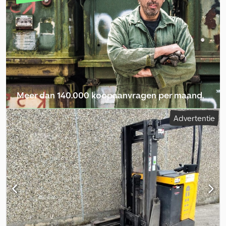
draagvermogen: 1.200 kg Vorklengte: ca. 115 cm Direct leverbaar
Bedrijfsuren: 2000 Eigen gewicht: 748 Model: Tergo Elektrische
Truck = Verdere informatie = Neem contact op met ATS Norway
voor meer informatie.
Meer dan 140.000 koopaanvragen per maand.
Selecteer dealerpakket
Advertentie