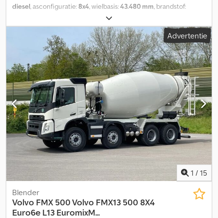
diesel
, asconfiguratie:
8x4
, wielbasis:
43.480 mm
, brandstof:
diesel
, kleur:
wit
, bestuurderscabine:
dagcabine
, soort
overbrenging:
automatisch
, emissieklasse:
Euro 6
, Bouwjaar:
2026
,
Advertentie
Uitrusting:
AdBlue, Apple CarPlay, Bluetooth, EBS (Elektronisch
Remsysteem), aanhangwagenkoppeling, airconditioning,
boordcomputer, centrale vergrendeling, differentieelslot,
elektrische raamverstelling, elektronisch stabiliteitsprogramma
(ESP), navigatiesysteem
, = Verdere opties en toebehoren = -
Verwarmde spiegels - Bladvering - Bluetooth -
Differentieelblokkering - Grootlicht - Airconditioning -
Luchtgeveerde stoelen - PTO (aftakas) Csdpfx Aajypa Ufsnorf -
Zonneklep = Verdere informatie = Bouwjaar: 2026 Geschikt
materiaal: Beton Vooras 1: Sturend Vooras 2: Sturend Aantal
cilinders: 6 Max. toegestane gewicht: 32.000 kg Merk opbouw:
EuromixMTP EM 9 L Neem contact op met Harun Cevik, Jamila
Azzi of Denis Omeragic voor meer informatie.
1
/
15
Blender
Volvo
FMX 500 Volvo FMX13 500 8X4
Euro6e L13 EuromixM...