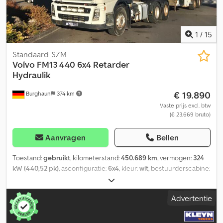
Aantal cilinders: 6 Toegestane totaalgewicht: 44.000 kg Opbouw
merk: EuromixMTP EM 12 R APK (Technische hoofdkeuring):
Nieuwe TÜV bij levering Neem contact op met Harun Cevik,
Jamila Azzi of Denis Omeragic voor meer informatie.
1
/
15
Standaard-SZM
Volvo
FM13 440 6x4 Retarder
Hydraulik
€ 19.890
Burghaun
374 km
Vaste prijs excl. btw
(€ 23.669 bruto)
Aanvragen
Bellen
Toestand:
gebruikt
, kilometerstand:
450.689 km
, vermogen:
324
kW (440,52 pk)
, asconfiguratie:
6x4
, kleur:
wit
, bestuurderscabine:
slaapcabine
, soort overbrenging:
automatisch
, emissieklasse:
Euro 4
, Bouwjaar:
2009
, Uitrusting:
ABS, EBS (Elektronisch
Advertentie
Remsysteem)
, = Verdere opties en accessoires = - Remsysteem =
Opmerkingen = Voor vragen over het voertuig kunt u contact
opnemen met de heer Seidel (tel. ...) van FM 64T B 440 6x4 trekker