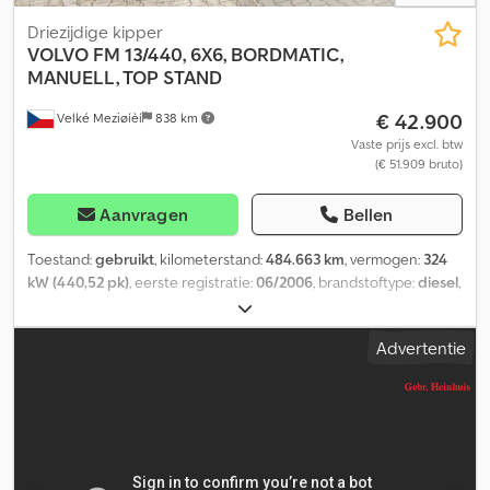
Driezijdige kipper
VOLVO
FM 13/440, 6X6, BORDMATIC,
MANUELL, TOP STAND
€ 42.900
Velké Meziøíèí
838 km
Vaste prijs excl. btw
(€ 51.909 bruto)
Aanvragen
Bellen
Toestand:
gebruikt
, kilometerstand:
484.663 km
, vermogen:
324
kW (440,52 pk)
, eerste registratie:
06/2006
, brandstoftype:
diesel
,
totaalgewicht:
26.000 kg
, asconfiguratie:
3 assen
, soort
overbrenging:
mechanisch
, emissieklasse:
Euro 3
, laadruimte
Advertentie
lengte:
5.000 mm
, laadruimtebreedte:
2.400 mm
,
laadruimtehoogte:
1.000 mm
, Uitrusting:
ABS, airconditioning,
elektronisch stabiliteitsprogramma (ESP), standkachel
, Volvo FM
13/440 Eerste registratie 06/2006 Kilometerstand 484.663 km 6x6
12-versnellings handgeschakelde transmissie Euro 3 Motor 440 pk
Codpfxjzbfu Io Aanjrf ABS Airconditioning Standkachel
Cruisecontrol Differentieelslot Hydrauliek Trekhaak 50 mm