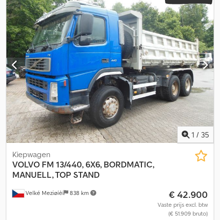
1
/
35
Kiepwagen
VOLVO
FM 13/440, 6X6, BORDMATIC,
MANUELL, TOP STAND
€ 42.900
Velké Meziøíèí
838 km
Vaste prijs excl. btw
(€ 51.909 bruto)