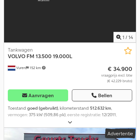
1
/
14
Tankwagen
VOLVO
FM 13.500 19.000L
€ 34.900
Vuren
152 km
vraagprijs excl. btw
(€ 42.229 bruto)
Aanvragen
Bellen
Toestand:
goed (gebruikt)
, kilometerstand:
512.632 km
,
vermogen:
375 kW (509,86 pk)
, eerste registratie:
12/2011
,
brandstoftype:
diesel
, bandenmaten:
315/80R22,5
, asconfiguratie:
6x2
, wielbasis:
4.300 mm
, brandstof:
diesel
, kleur:
wit
,
Advertentie
bestuurderscabine:
dagcabine
, soort overbrenging: