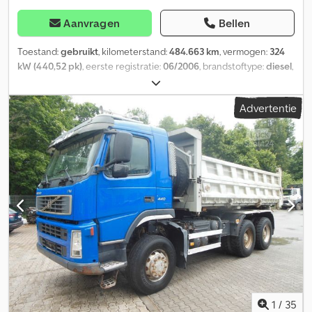
Aanvragen
Bellen
Toestand:
gebruikt
, kilometerstand:
484.663 km
, vermogen:
324
kW (440,52 pk)
, eerste registratie:
06/2006
, brandstoftype:
diesel
,
totaalgewicht:
26.000 kg
, asconfiguratie:
3 assen
, soort
overbrenging:
mechanisch
, emissieklasse:
Euro 3
, laadruimte
Advertentie
lengte:
5.000 mm
, laadruimtebreedte:
2.400 mm
,
laadruimtehoogte:
1.000 mm
, Uitrusting:
ABS, airconditioning,
elektronisch stabiliteitsprogramma (ESP), standkachel
, Volvo FM
13/440 Eerste registratie 06/2006 Kilometerstand 484.663 km 6x6
12-versnellings handgeschakelde transmissie Euro 3 Motor 440 pk
ABS Airconditioning Standkachel Cruise control Differentieelslot
Hydrauliek Cjdpfx Aajzbfuzjnerf Trekhaak 50 mm Blad/blad vering
KOV-drie-zijden kipperopbouw Bordmatic Laadoppervlak 5000 x
2400 x 1000 mm Banden 315/80 R22.5 Staat: 1e as 15 mm 2e as 19
mm 3e as 18 mm Reservewiel Leeggewicht 14.530 kg Toegestaan
totaalgewicht 34.000/26.000 kg Toegestane treingewicht
70.000/48.000 kg In zeer goede en goed onderhouden staat!
1
/
35