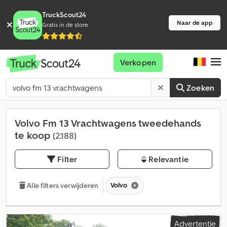
TruckScout24
Naar de app
Gratis in de store
Verkopen
Zoeken
Volvo Fm 13 Vrachtwagens tweedehands
te koop
(2.188)
Filter
Relevantie
Volvo
Alle filters verwijderen
Advertentie