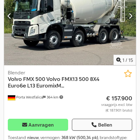
= Verdere opties en accessoires = - Verwarmde spiegels -
Bladvering - Bluetooth - Differentieelslot - Grootlicht -
Airconditioning - Luchtgeveerde stoelen - PTO - Zonneklep =
Verdere informatie = Bouwjaar: 2026 Geschikt materiaal: Beton
Vooras 1: Gestuurd Vooras 2: Gestuurd Aantal cilinders: 6
Toegestane totaalgewicht: 44.000 kg Opbouwmerk: EuormixMTP
EM 10 L Voor meer informatie neem contact op met Harun Cevik,
Jamila Azzi of Denis Omeragic. Csdpfxoypa Uxo Aanjrf
1
/
15
Blender
Volvo
FMX 500 Volvo FMX13 500 8X4
Euro6e L13 EuromixM...
€ 157.900
Porta Westfalica
364 km
vraagprijs excl. btw
(€ 187.901 bruto)
Aanvragen
Bellen
Toestand:
nieuw
, vermogen:
368 kW (500,34 pk)
, brandstoftype: