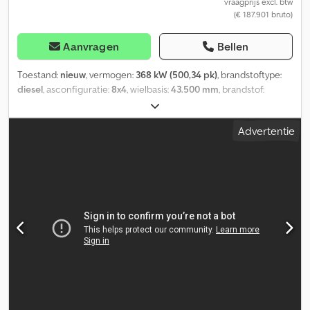
vraagprijs excl. btw
(€ 187.901 bruto)
Aanvragen
Bellen
Toestand:
nieuw
, vermogen:
368 kW (500,34 pk)
, brandstoftype:
diesel
, asconfiguratie:
8x4
, wielbasis:
43.500 mm
, brandstof:
diesel
, kleur:
wit
, soort overbrenging:
automatisch
, emissieklasse:
Euro 6
, Bouwjaar:
2026
, Uitrusting:
ABS, AdBlue, Apple CarPlay,
Advertentie
Bluetooth, EBS (Elektronisch Remsysteem),
aanhangwagenkoppeling, airconditioning, bekrachtigde
besturing, boordcomputer, centrale vergrendeling, cruise
control, differentieelslot, elektrische raamverstelling,
elektronisch stabiliteitsprogramma (ESP), navigatiesysteem
, =
Verdere opties en accessoires = - Adaptieve snelheidsregelaar -
Verwarmde spiegels - Bladvering - Differentieelslot - Geluidsarm -
Snelheidsbegrenzer - Airconditioning Crodpfx Aajzdbzvjnjf -
Luchtgeveerde stoelen - Regensensor - Achteruitrijcamera -
Schuifdak - Zonneklep - Gereedschapskist - Aftakas (PTO) =
Opmerkingen = VOLVO FMX13 500 8x4 EURO 6e L13 EuromixMTP
Halfpipe Kipper 16m³ - 18m³ - 20m³ (HARDOX) Voertuiguitrusting:
Motor – Nieuwe D13K500, 12,8 liter, 500 pk bij 1.400–1.800 t/min,