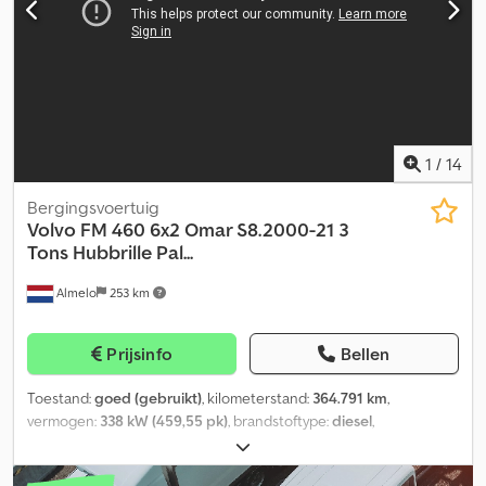
Blad/blad vering KOV-driezijdige kipperopbouw Bordmatic
Laadoppervlak 5000 x 2400 x 1000 mm Banden 315/80 R22.5
Conditie: 1e as 15 mm 2e as 19 mm 3e as 18 mm Reservewiel
Leeggewicht 14.530 kg Toegestane totaalgewicht 34.000/26.000
kg Toegestane treingewicht 70.000/48.000 kg Zeer goede en
verzorgde staat!
1
/
14
Bergingsvoertuig
Volvo
FM 460 6x2 Omar S8.2000-21 3
Tons Hubbrille Pal...
Almelo
253 km
Prijsinfo
Bellen
Toestand:
goed (gebruikt)
, kilometerstand:
364.791 km
,
vermogen:
338 kW (459,55 pk)
, brandstoftype:
diesel
,
bandenmaten:
385/55R22,5
, asconfiguratie:
6x2
, wielbasis:
5.200
mm
, brandstof:
diesel
, soort overbrenging:
automatisch
,