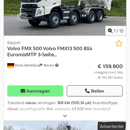
OPHANGING: BLADVERING KRAAN: ATLAS TEREX 135.2ME – A2 +
AFSTANDSBEDIENING TEL: * KUBA – POOLS, ENGELS, DUITS,
ITALIAANS * SEBASTIAN – POOLS, DUITS, ITALIAANS, ???? *
LASZLO – HONGAARS * COSTEL – ROEMEENS (Romanen doen
alle exportformaliteiten incl. kenteken) * RADEK – ???? ID: 39828
1
/
15
Kipper
Volvo
FMX 500 Volvo FMX13 500 8X4
EuromixMTP 3-Seite...
€ 159.900
Porta Westfalica
364 km
vraagprijs excl. btw
(€ 190.281 bruto)
Aanvragen
Bellen
Toestand:
nieuw
, vermogen:
368 kW (500,34 pk)
, brandstoftype:
diesel
, asconfiguratie:
8x4
, wielbasis:
43.500 mm
, brandstof:
diesel
, brandstoftankcapaciteit:
290 l
, kleur:
wit
,
bestuurderscabine:
dagcabine
, soort overbrenging:
Advertentie
automatisch
, emissieklasse:
Euro 6
, Bouwjaar:
2026
, Uitrusting: