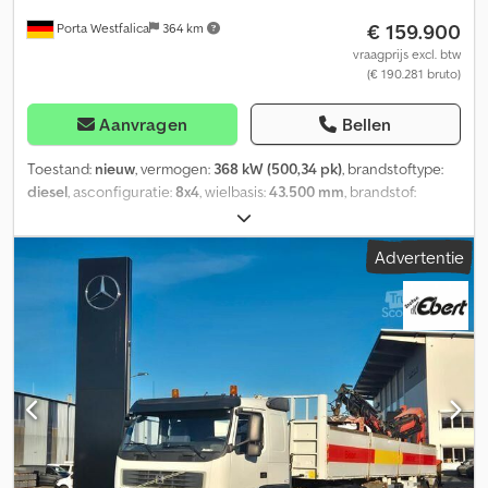
€ 159.900
Porta Westfalica
364 km
vraagprijs excl. btw
(€ 190.281 bruto)
Aanvragen
Bellen
Toestand:
nieuw
, vermogen:
368 kW (500,34 pk)
, brandstoftype:
diesel
, asconfiguratie:
8x4
, wielbasis:
43.500 mm
, brandstof:
diesel
, kleur:
wit
, bestuurderscabine:
dagcabine
, soort
overbrenging:
automatisch
, emissieklasse:
Euro 6
, Bouwjaar:
2026
,
Advertentie
Uitrusting:
ABS, AdBlue, Apple CarPlay, Bluetooth, EBS
(Elektronisch Remsysteem), aanhangwagenkoppeling,
airconditioning, boordcomputer, centrale vergrendeling,
differentieelslot, elektrische raamverstelling, elektronisch
stabiliteitsprogramma (ESP), navigatiesysteem, tractieregeling
,
= Verdere opties en accessoires = - Verwarmde spiegels -
Bladvering - Differentieelslot - Grootlicht - Geluidsarm -
Airconditioning Csdpeypbb Tofx Aansrf - Luchtgeveerde stoelen
- PTO (aftakas) - Zonneklep = Verdere informatie = Bouwjaar: 2026
Geschikt materiaal: Beton Vooras 1: Gestuurd Vooras 2: Gestuurd