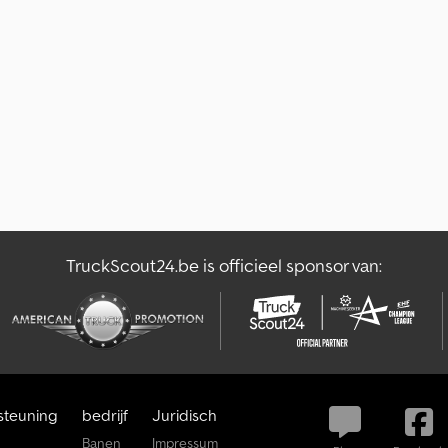
TruckScout24.be is officieel sponsor van:
steuning
bedrijf
Juridisch
Banen
Impressum