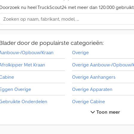
Doorzoek nu heel TruckScout24 met meer dan 120.000 gebruikt
Blader door de populairste categorieën:
Aanbouw-/Opbouw/Kraan
Overige
Afrolkipper Met Kraan
Cabine
Overige Aanhangers
Eggen Overige
Overige Apparaten
Gebruikte Onderdelen
Overige Cabine
Toon meer
Hooimachine / Hooikeerder / Weide-Apparatuur
Overige Dekzeil
Koel/Geisoleerde
Overige Gemeente Voertuig