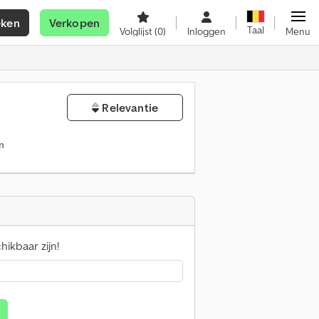
eken
Verkopen
Taal
Volglijst
(0)
Inloggen
Menu
Relevantie
en
ikbaar zijn!