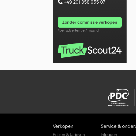
+49 201 858 955 07
zonder commissie verkopen
*per advertentie / maand
Verkopen
Service & onder
Prijzen & tarieven
Inloggen