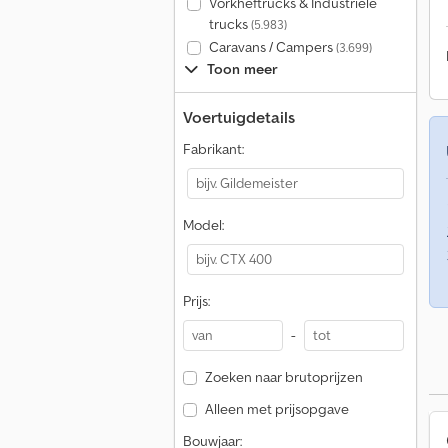
Vorkheftrucks & Industriële
trucks
(5.983)
Caravans / Campers
(3.699)
Toon meer
Voertuigdetails
Fabrikant:
Model:
Prijs:
-
Zoeken naar brutoprijzen
Alleen met prijsopgave
Bouwjaar: