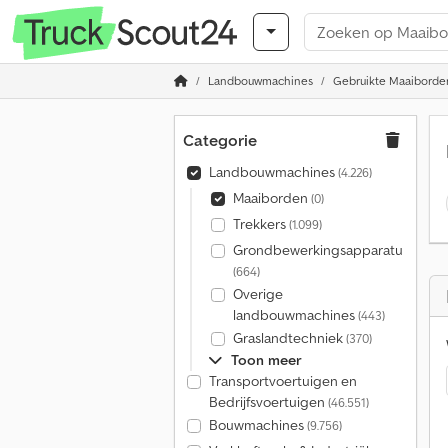
Landbouwmachines
Gebruikte Maaiborde
Categorie
Landbouwmachines
(4.226)
Maaiborden
(0)
Trekkers
(1.099)
Grondbewerkingsapparatuur
(664)
Overige
landbouwmachines
(443)
Graslandtechniek
(370)
Toon meer
Transportvoertuigen en
Bedrijfsvoertuigen
(46.551)
Bouwmachines
(9.756)