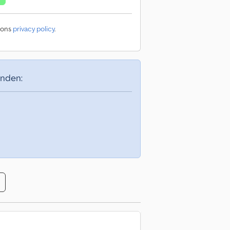
 ons
privacy policy
.
inden: