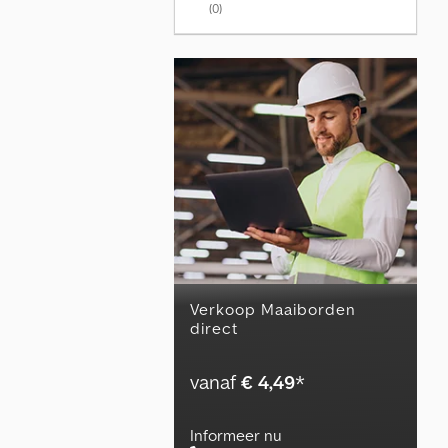
(0)
Verkoop Maaiborden
direct
vanaf
€ 4,49
*
Informeer nu