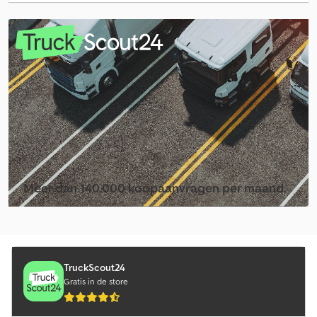
Overige Bietenrooier
Overige Boorapparaat - Overig
Overige Eggen Overige
Overige Fruit- En Wijnbouwmachine
Overige Gemeente Voertuigen
Overige Giergereedschappen
Overige Groententeelt
Meer dan 140.000 koopaanvragen per maand.
Overige Houwelen
Selecteer dealerpakket
Overige Oogstmachine
Overige Overige
TruckScout24
Gratis in de store
Overige Overige Apparaten