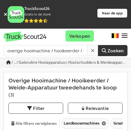
TruckScout24
Naar de app
Gratis in de store
Verkopen
Zoeken
/ ... / Gebruikte Hooiapparatuur, Hooischudders & Weideapparatu
Overige Hooimachine / Hooikeerder /
Weide-Apparatuur tweedehands te koop
(3)
Filter
Relevantie
Landbouwmachines
Grasland
Alle filters verwijderen