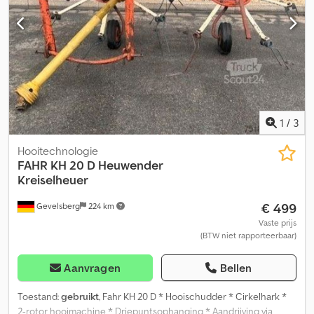
luchtrem 0610 Banden 710/35 R 22,5 0620 (rotorbanden 16x9.50-
8) 0630 Terminal CCI 800 InCab 0640 AUX-joystick CCI 0650 LED-
werklampen 0660 Midden schudderdoek 0670 Kogelkop
koppeling K80 0680 Uitbreiding van alle rotoren naar Djdpfozr
Snzjx Ahreck 0690 zes-wiel rotoronderstellen met 0700 twee
tandemassen per rotor 0710 (rotorbanden 16x9.50-8) 0720
Oppervlaktecapaciteit ca. 8.500 ha
1
/
3
Hooitechnologie
FAHR
KH 20 D Heuwender
Kreiselheuer
€ 499
Gevelsberg
224 km
Vaste prijs
(BTW niet rapporteerbaar)
Aanvragen
Bellen
Toestand:
gebruikt
, Fahr KH 20 D * Hooischudder * Cirkelhark *
2-rotor hooimachine * Driepuntsophanging * Aandrijving via