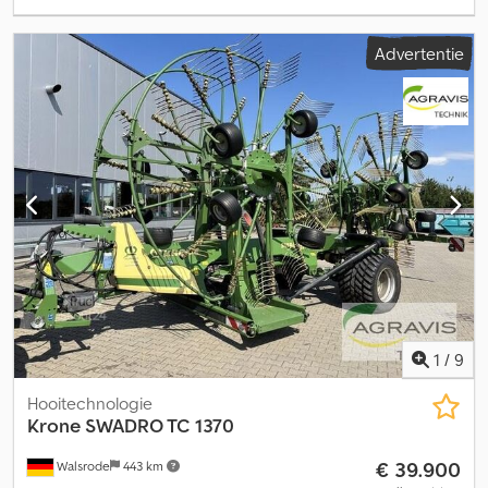
Advertentie
1
/
9
Hooitechnologie
Krone
SWADRO TC 1370
€ 39.900
Walsrode
443 km