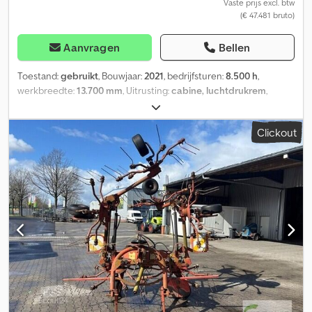
Vaste prijs excl. btw
(€ 47.481 bruto)
Aanvragen
Bellen
Toestand:
gebruikt
, Bouwjaar:
2021
, bedrijfsturen:
8.500 h
,
werkbreedte:
13.700 mm
, Uitrusting:
cabine, luchtdrukrem
,
SWADRO TC 1370 0010 Krone schudder 0020 Werkbreedte:
10.800 - 13.700 mm 0030 Schudderbreedte: ca. 1.400 - 2.600 mm*
Clickout
0040 Transportbreedte ca. 2.990 mm 0050 Transporthoogte: ca.
3990 mm 0060 (zonder inklapbare rotorarmen, hydraulisch 0070
inschuifbaar onderstel!) 0080 Gewicht ca. 5.800 kg
(basismachine) 0090 Rotordiameter: voor: 3.600 mm, 0100 achter:
3.300 mm 0110 4 x 13 rotorarmen (vast) 0120 Max. aftakas toerental
540 tpm 0130 Benodigd vermogen ca. 59 kW (80 pk) 0140 Twee-
punts bevestigingsbeugel (Kat II) incl. 0150 draaiende ophanging
d.m.v. kogelkop 0160 en looprol 0170 Twee-poten afsteun 0180
Hydraulisch systeem Load-Sensing 0190 Aandrijflijn 0200
Rotorversnellingsbak met onderhoudsvrij 0210 vetreservoir,
compleet 0220 volledig geharde KRONE Dura-Max rotorarm 0230
Rotor individueel beveiligd d.m.v. overbelastingskoppeling 0240
Voorste rotor draait 0250 sneller 0260 WWE aandrijfkaartanas