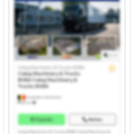
1
/
1
Cekaj Machinery & Trucks BVBA
Cekaj Machinery & Trucks
BVBA
Cekaj Machinery &
Trucks BVBA
Houthalen-Helchteren
88 km
Prijsinfo
Bellen
Cekaj Machinery & Trucks BVBA Cekaj Machinery &