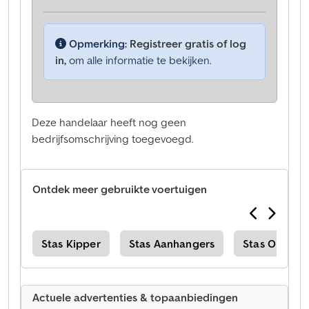
Opmerking:
Registreer gratis of log
in,
om alle informatie te bekijken.
Deze handelaar heeft nog geen
bedrijfsomschrijving toegevoegd.
Ontdek meer gebruikte voertuigen
ort
Stas Kipper
Stas Aanhangers
Stas Oplegg
Actuele advertenties & topaanbiedingen