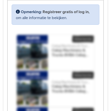
Opmerking:
Registreer gratis of log in,
om alle informatie te bekijken.
Advertentie
Cekaj Machinery & Trucks BVBA
Cekaj Machinery &
Trucks BVBA Cekaj
Machinery & Trucks
BVBA
Advertentie
Cekaj Machinery & Trucks BVBA
Cekaj Machinery &
Trucks BVBA Cekaj
Machinery & Trucks
BVBA