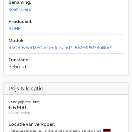
Benaming:
Koeltrailers
Producent:
ROHR
Model:
RSCB-F/F/R18*Carrier Iceland*LBW*BPW*Rolltor*
Toestand:
gebruikt
Prijs & locatie
Vaste prijs excl. btw
€ 6.900
(€ 8.211 bruto)
Locatie van verkoper:
Diffenéstraße 34, 68169 Mannheim, Duitsland