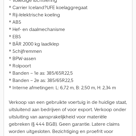
* Volledige luchtvering
* Carrier Iceland?UFE koelaggregaat
* Rij-/elektrische koeling
* ABS
* Hef- en daalmechanisme
* EBS
* BÄR 2000 kg laadklep
* Schijfremmen
* BPW-assen
* Rolpoort
* Banden – 1e as: 385/65R22,5
* Banden – 2e as: 385/65R22,5
* Interne afmetingen: L: 6,72 m, B: 2,50 m, H: 2,34 m
Verkoop van een gebruikte voertuig in de huidige staat,
uitsluitend aan bedrijven of voor export. Verkoop onder
uitsluiting van aansprakelijkheid voor materiële
gebreken (§ 444 BGB). Geen garantie. Latere claims
worden uitgesloten. Bezichtiging en proefrit voor