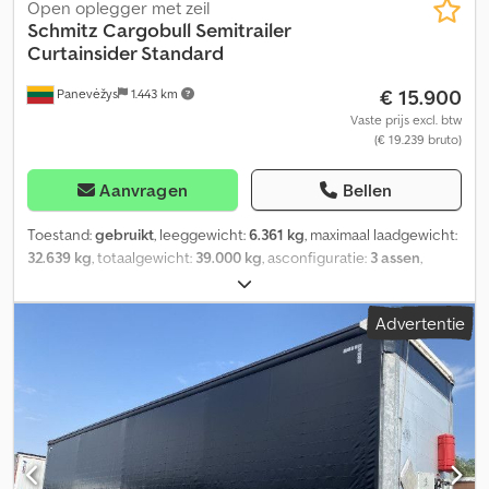
Open oplegger met zeil
Schmitz Cargobull
Semitrailer
Curtainsider Standard
€ 15.900
Panevėžys
1.443 km
Vaste prijs excl. btw
(€ 19.239 bruto)
Aanvragen
Bellen
Toestand:
gebruikt
, leeggewicht:
6.361 kg
, maximaal laadgewicht:
32.639 kg
, totaalgewicht:
39.000 kg
, asconfiguratie:
3 assen
,
eerste registratie:
04/2022
, laadruimte lengte:
13.620 mm
,
laadruimtebreedte:
2.480 mm
, laadruimtehoogte:
2.700 mm
,
Advertentie
laadruimte inhoud:
91 m³
, ophanging:
lucht
, bandenmaten:
385/65
R22,5
, wielbasis:
7.700 mm
, Bouwjaar:
2022
, Uitrusting:
ABS
,
Leeggewicht: 6361 kg, Toelaatbaar totaal gewicht: 39000 kg, DIN
EN 12642 (XL-code) certificering, Laadruimte (L x B x H): 13.620 mm
x 2.480 mm x 2.700 mm, Bandenmaat: 385/65 R22.5,
Laadruimtevolume: 91 m³, As 1: , As 2: , As 3: , Luchtvering,
Onderrijbeveiliging, Elektronisch remsysteem (EBS),
Reservewielhouder (2x), Sorteerogen voor veerpont, Chassis is