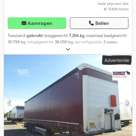
Vaste prijs excl. btw
(€ 15.600 bruto)
Aanvragen
Bellen
Toestand:
gebruikt
, leeggewicht:
7.204 kg
, maximaal laadgewicht:
30.796 kg
, totaalgewicht:
38.000 kg
, asconfiguratie:
3 assen
,
eerste registratie:
05/2018
, laadruimte lengte:
13.620 mm
,
laadruimtebreedte:
2.480 mm
, laadruimtehoogte:
2.700 mm
,
Advertentie
laadruimte inhoud:
91 m³
, ophanging:
lucht
, bandenmaten:
385/65
R22,5
, Bouwjaar:
2018
, Uitrusting:
ABS
, Leeggewicht: 7204 kg,
maximaal toegestaan totaalgewicht: 38000 kg, laadruimte (L x B x
H): 13.620 mm x 2.480 mm x 2.700 mm, bandenmaat: 385/65 R22.5,
volume laadruimte: 91 m³, eerste as: , tweede as: , derde as: ,
luchtvering, anti-inklemvoorziening, voor- en achteras kunnen
worden opgetild, elektronisch remsysteem EBS, aansluitstekker
1x15 en 2x7 polig, spatbord, een overzicht van al onze beschikbare
voertuigen vindt u op onze website. Heeft u financiering nodig?
Wij bieden gepersonaliseerde financieringsoplossingen aan,
evenals full-service of een telematica-service. Wij adviseren u
graag persoonlijk. Codpfx Aiszriipo Dsrf