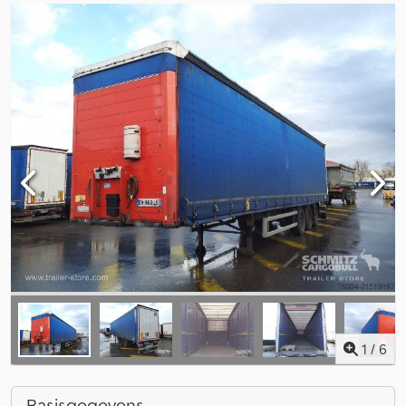
1
/
6
Basisgegevens