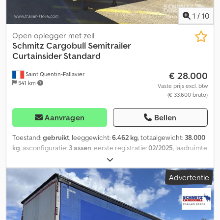
1
/
10
Open oplegger met zeil
Schmitz Cargobull
Semitrailer
Curtainsider Standard
€ 28.000
Saint Quentin-Fallavier
541 km
Vaste prijs excl. btw
(€ 33.600 bruto)
Aanvragen
Bellen
Toestand:
gebruikt
, leeggewicht:
6.462 kg
, totaalgewicht:
38.000
kg
, asconfiguratie:
3 assen
, eerste registratie:
02/2025
, laadruimte
lengte:
13.620 mm
, laadruimtebreedte:
2.480 mm
,
laadruimtehoogte:
2.780 mm
, laadruimte inhoud:
93 m³
,
Advertentie
ophanging:
lucht
, bandenmaten:
385/65 R22,5
, kleur:
rood
,
Bouwjaar:
2025
, Uitrusting:
ABS
, Leeggewicht: 6462 kg, maximaal
toegestaan totaalgewicht: 38000 kg, ladingzekering met
certificaat, laadruimte (L x B x H): 13.620 mm x 2.480 mm x 2.780
mm, bandenmaat: 385/65 R22.5, DIN EN 12642-certificaat (code