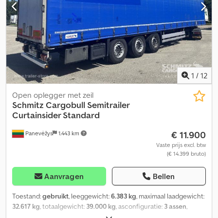
Elektronisch remsysteem EBS, Brandblusserhouder, 2x
gereedschapskist, Remslijtage indicator, Reservewielhouder (2x),
Geschroefd chassis, Schuifdak, 1x15- en 2x7-polige stekker,
Antispray, Aslastindicator, Crodpszrimnsfx Ai Dsf
1
/
12
Open oplegger met zeil
Schmitz Cargobull
Semitrailer
Curtainsider Standard
€ 11.900
Panevėžys
1.443 km
Vaste prijs excl. btw
(€ 14.399 bruto)
Aanvragen
Bellen
Toestand:
gebruikt
, leeggewicht:
6.383 kg
, maximaal laadgewicht:
32.617 kg
, totaalgewicht:
39.000 kg
, asconfiguratie:
3 assen
,
eerste registratie:
09/2020
, laadruimte lengte:
13.620 mm
,