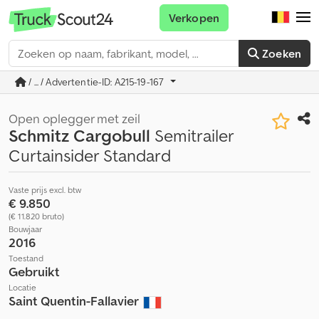
Verkopen
Zoeken
/ ... / Advertentie-ID: A215-19-167
Open oplegger met zeil
Schmitz Cargobull
Semitrailer
Curtainsider Standard
Vaste prijs excl. btw
€ 9.850
(€ 11.820 bruto)
Bouwjaar
2016
Toestand
Gebruikt
Locatie
Saint Quentin-Fallavier