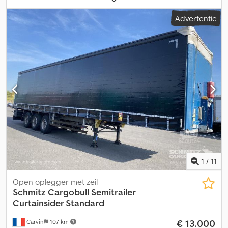
laadruimtebreedte:
2.480 mm
, laadruimtehoogte:
2.780 mm
,
Advertentie
laadruimte inhoud:
93 m³
, ophanging:
lucht
, bandenmaten:
385/65 R22,5
, wielbasis:
7.700 mm
, Bouwjaar:
2020
, Uitrusting:
ABS
,
Leeggewicht: 6383 kg, Toegestane totaalgewicht: 39000 kg, DIN
EN 12642 (XL code) certificaat, Laadruimte (L B H): 13.620 mm x
2.480 mm x 2.780 mm, Bandenmaat: 385/65 R22.5, Laadruimte-
inhoud: 93 m³, 1e as: , 2e as: , 3e as: , Luchtvering,
Onderbouwbescherming, Elektronisch remsysteem (EBS),
Brandblusserhouder, 2x gereedschapskist, Remslijtage-indicator,
Reservewielhouder (2x), Geklonken chassis, Schuifdak, 1x 15-
polige en 2x 7-polige stekker, Antispray, Aslastindicator,
Crodpfxszrimhj Ai Dsf
1
/
11
Open oplegger met zeil
Schmitz Cargobull
Semitrailer
Curtainsider Standard
€ 13.000
Carvin
107 km