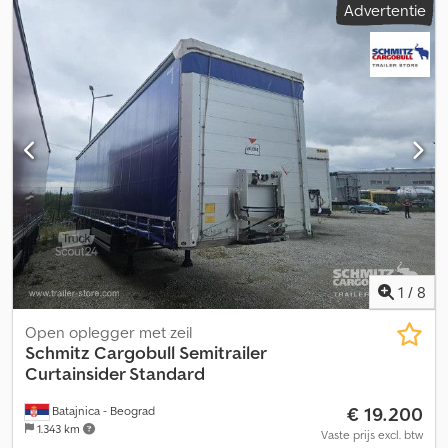
Advertentie
laadruimte inhoud:
91 m³
, ophanging:
lucht
, bandenmaten:
385/65
R22,5
, Bouwjaar:
2022
, Uitrusting:
ABS
, Leeggewicht: 6608 kg,
maximaal toelaatbaar gewicht: 38000 kg, laadruimte (L x B x H):
13.620 mm x 2.480 mm x 2.700 mm, bandenmaat: 385/65 R22.5,
volume laadruimte: 91 m³, eerste as: , tweede as: , derde as: ,
luchtvering, anti-inklemmingssysteem, voor- en achteras kunnen
worden opgetild, elektronisch remsysteem (EBS), aansluitstekker
1x15 en 2x7 polen, spatscherm, een overzicht van al onze
beschikbare voertuigen vindt u op onze website. Heeft u
financiering nodig? Wij bieden individuele
financieringsoplossingen, evenals full-service of een telematica-
service. Wij adviseren u graag persoonlijk. Csdpfx Aozrrp Ssi Dorf
1
/
8
Open oplegger met zeil
Schmitz Cargobull
Semitrailer
Curtainsider Standard
€ 19.200
Batajnica - Beograd
1.343 km
Vaste prijs excl. btw