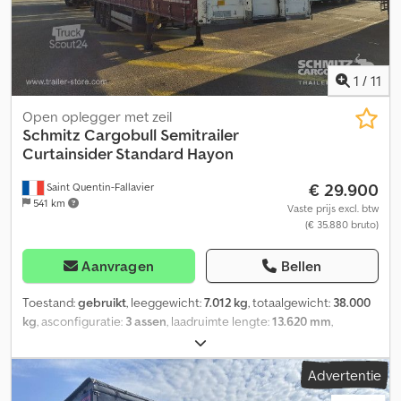
1
/
11
Open oplegger met zeil
Schmitz Cargobull
Semitrailer
Curtainsider Standard Hayon
€ 29.900
Saint Quentin-Fallavier
541 km
Vaste prijs excl. btw
(€ 35.880 bruto)
Aanvragen
Bellen
Toestand:
gebruikt
, leeggewicht:
7.012 kg
, totaalgewicht:
38.000
kg
, asconfiguratie:
3 assen
, laadruimte lengte:
13.620 mm
,
laadruimtebreedte:
2.480 mm
, laadruimtehoogte:
2.780 mm
,
laadruimte inhoud:
93 m³
, ophanging:
lucht
, bandenmaten:
Advertentie
385/65 R22,5
, kleur:
rood
, Bouwjaar:
2025
, soort overbrenging:
mechanisch
, Uitrusting:
ABS, laadklep
, Leeggewicht: 7012 kg,