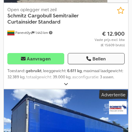
Open oplegger met zeil
Schmitz Cargobull
Semitrailer
Curtainsider Standard
€ 12.900
Panevėžys
1.443 km
Vaste prijs excl. btw
(€ 15.609 bruto)
Aanvragen
Bellen
Toestand:
gebruikt
, leeggewicht:
6.611 kg
, maximaal laadgewicht:
32.389 kg
, totaalgewicht:
39.000 kg
, asconfiguratie:
3 assen
,
eerste registratie:
09/2020
, laadruimte lengte:
13.620 mm
,
laadruimtebreedte:
2.480 mm
, laadruimtehoogte:
2.780 mm
,
Advertentie
laadruimte inhoud:
93 m³
, ophanging:
lucht
, bandenmaten:
385/65 R22,5
, wielbasis:
7.700 mm
, Bouwjaar:
2020
, Uitrusting:
ABS
,
Leeggewicht: 6611 kg, Toegestane totale massa: 39000 kg, DIN EN
12642 (XL-code) certificaat, Laadruimte (L B H): 13.620 mm x 2.480
mm x 2.780 mm, Bandenmaat: 385/65 R22.5, Laadvolume: 93 m³, 1e
as: , 2e as: , 3e as: , Luchtvering, Onderbouwbescherming,