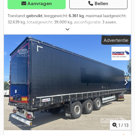
Aanvragen
Bellen
Toestand:
gebruikt
, leeggewicht:
6.361 kg
, maximaal laadgewicht:
32.639 kg
, totaalgewicht:
39.000 kg
, asconfiguratie:
3 assen
,
eerste registratie:
04/2022
, laadruimte lengte:
13.620 mm
,
laadruimtebreedte:
2.480 mm
, laadruimtehoogte:
2.700 mm
,
Advertentie
laadruimte inhoud:
91 m³
, ophanging:
lucht
, bandenmaten:
385/65
R22,5
, wielbasis:
7.700 mm
, Bouwjaar:
2022
, Uitrusting:
ABS
,
Leeggewicht: 6361 kg, Toelaatbaar totaal gewicht: 39000 kg, DIN
EN 12642 (XL-code) certificering, Laadruimte (L x B x H): 13.620 mm
x 2.480 mm x 2.700 mm, Bandenmaat: 385/65 R22.5,
Laadruimtevolume: 91 m³, As 1: , As 2: , As 3: , Luchtvering,
Onderrijbeveiliging, Elektronisch remsysteem (EBS),
Reservewielhouder (2x), Sorteerogen voor veerpont, Chassis is
geschroefd, Schuifdak, 1x 15-polige en 2x 7-polige stekker,
Spatbord, Hefdak (handmatig). Crodpfx Aiezr Aa Ue Def
1
/
13