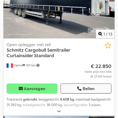
geschroefd, Schuifdak, 1x 15-polige en 2x 7-polige stekker,
Spatbord, Hefdak (handmatig). Crsdpfx Ajzrrqisi Dof
1
/
13
Open oplegger met zeil
Schmitz Cargobull
Semitrailer
Curtainsider Standard
€ 22.850
Carvin
107 km
Vaste prijs excl. btw
(€ 27.420 bruto)
Aanvragen
Bellen
Toestand:
gebruikt
, leeggewicht:
6.608 kg
, maximaal laadgewicht:
31.392 kg
, totaalgewicht:
38.000 kg
, asconfiguratie:
3 assen
,
eerste registratie:
02/2022
, laadruimte lengte:
13.620 mm
,
laadruimtebreedte:
2.480 mm
, laadruimtehoogte:
2.700 mm
,