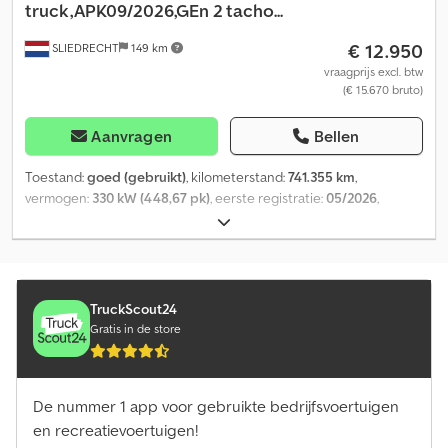
truck,APK09/2026,GEn 2 tacho...
€ 12.950
SLIEDRECHT
149 km
vraagprijs excl. btw
(€ 15.670 bruto)
Aanvragen
Bellen
Toestand:
goed (gebruikt)
, kilometerstand:
741.355 km
,
vermogen:
330 kW (448,67 pk)
, eerste registratie:
05/2026
,
brandstoftype:
diesel
, bandenmaten:
315/70R22.5
, asconfiguratie:
4x2
, wielbasis:
3.800 mm
, brandstof:
diesel
,
brandstoftankcapaciteit:
950 l
, remmen:
motorrem
,
bestuurderscabine:
slaapcabine
, soort overbrenging:
automatisch
, emissieklasse:
Euro 6
, ophanging:
staal-lucht
,
TruckScout24
toegestane aslast (as 1):
8.000 kg
, toegestane aslast (as 2):
11.500
Gratis in de store
kg
, Bouwjaar:
2018
, Uitrusting:
ABS, AdBlue, EBS (Elektronisch
Remsysteem), airconditioning, bekrachtigde besturing,
boordcomputer, centrale vergrendeling, cruise control,
De nummer 1 app voor gebruikte bedrijfsvoertuigen
differentieelslot, elektrische raamverstelling, elektronisch
stabiliteitsprogramma (ESP), koelkast, roetfilter, spoiler,
en recreatievoertuigen!