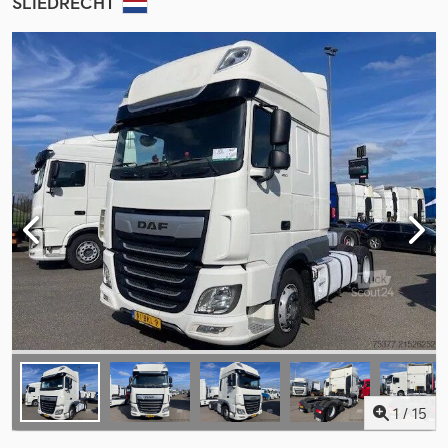
SLIEDRECHT
1
/
15