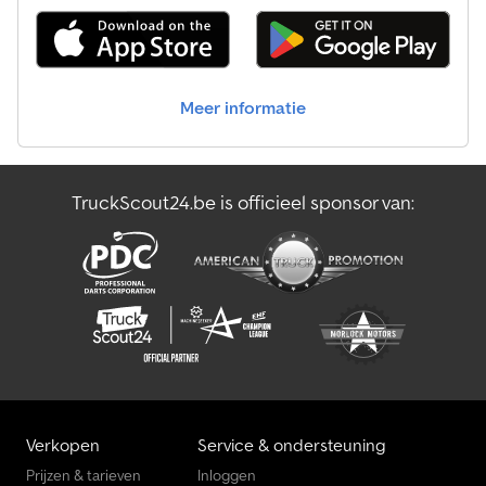
standkachel
, Technische informatie Aantal cilinders: 6
Motorinhoud: 10.837 cc Asconfiguratie Bandenmaat: 315/70R22.5
Remmen: Schijfremmen Vooras: Max. aslast: 8.000 kg;
Bandenprofiel links: 30%; Bandenprofiel rechts: 30%; Vering:
bladvering Achteras: Differentieelslot; Max. aslast: 11.500 kg;
Meer informatie
Bandenprofiel links: 30%; Bandenprofiel rechts: 29%; Reductie:
enkelvoudige reductie; Vering: luchtvering Gewichten
Leeggewicht: 7.772 kg Dedszg Dglepfx Agksck Laadvermogen:
12.728 kg GVW: 20.500 kg Functioneel Laadruimte inhoud: 950 l
TruckScout24.be is officieel sponsor van:
Onderhoud APK (algemene periodieke keuring): geldig tot 09-
2026 Staat Technische staat: goed Optische staat: goed Schade:
geen Identificatie Kenteken: 75-BLG-9 Overige informatie Neem
contact op met Arjan Kamsteeg of Rob Veldhuis voor meer
informatie. = Overige opties en accessoires = - ACC - Aluminium
brandstoftank - Verwarmde spiegels - Rembekrachtiger -
Dakspoiler - Differentieelslot - Geluidsarm - Snelheidsbegrenzer -
Luchtvering - Luchtgeveerde stoelen - Roetfilter - Radio/CD-
speler - Slaapcabine - Zonneklep - Standkachel -
Voorverwarmingssysteem
Verkopen
Service & ondersteuning
Prijzen & tarieven
Inloggen