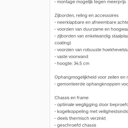
- montage mogelijk tegen meerprijs
Zijborden, reling en accessoires
- neerklapbare en afneembare ach
- voorzien van duurzame en hoogwa
- zijborden van enkelwandig staalpla
coating)
- voorzien van robuuste hoekhevelsl
- vaste voorwand
- hoogte: 34,5 cm
Ophangmogelijkheid voor zeilen en 
- gemonteerde ophangknoppen voor 
Chassis en frame
- optimale wegligging door beproefd
- kogelkoppeling met veiligheidsindi
- deels thermisch verzinkt
- geschroefd chassis