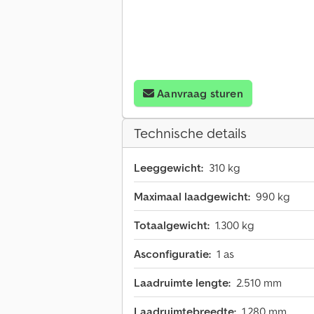
Aanvraag sturen
Technische details
Leeggewicht:
310 kg
Maximaal laadgewicht:
990 kg
Totaalgewicht:
1.300 kg
Asconfiguratie:
1 as
Laadruimte lengte:
2.510 mm
Laadruimtebreedte:
1.280 mm