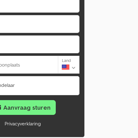
Land
oonplaats
ndelaar
Aanvraag sturen
Privacyverklaring