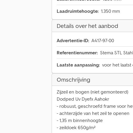
Laadruimtehoogte:
1.350 mm
Details over het aanbod
Advertentie-ID:
A417-97-00
Referentienummer:
Stema STL Stahl
Laatste aanpassing:
voor het laatst
Omschrijving
Zijzeil en bogen (niet gemonteerd)
Dodped Uv Dyefx Aahokr
- robuust, geschroefd frame voor het
- achterzijde van het zeil te openen
- 1,35 m binnenhoogte
- zeildoek 650g/m²