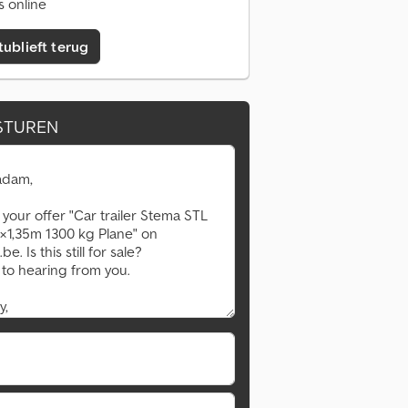
s online
tublieft terug
STUREN