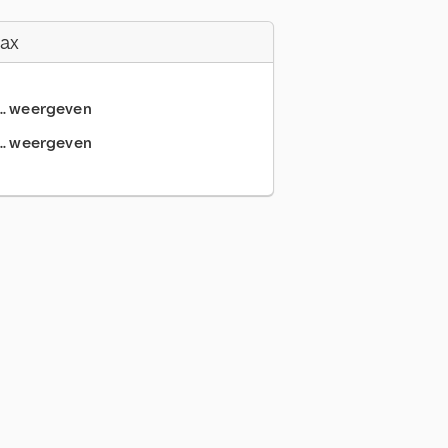
Fax
... weergeven
.. weergeven