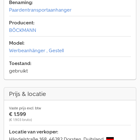
Benaming:
Paardentransportaanhanger
Producent:
BÖCKMANN
Model:
Werbeanhänger , Gestell
Toestand:
gebruikt
Prijs & locatie
Vaste prijs excl. btw
€ 1.599
(€ 1.903 bruto)
Locatie van verkoper:
Händelstraße 168, 46282 Dorsten, Duitsland