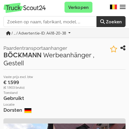
Verkopen
Zoeken
/ ... / Advertentie-ID: A418-20-38
Paardentransportaanhanger
BÖCKMANN
Werbeanhänger ,
Gestell
Vaste prijs excl. btw
€ 1.599
(€ 1.903 bruto)
Toestand
Gebruikt
Locatie
Dorsten