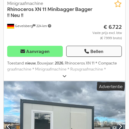
Minigraafmachine
Rhinoceros XN 11 Minibagger Bagger
!! Neu !!
€ 6.722
Gevelsberg
224 km
Vaste prijs excl. btw
(€ 7.999 bruto)
Aanvragen
Bellen
Toestand:
nieuw
, Bouwjaar:
2026
, Rhinoceros XN 11 * Compacte
graafmachine * Minigraafmachine * Rupsgraafmachine *
Kettinggraafmachine * Bouwjaar: 2026 * Bedrijfsuren: 0 *
Afmetingen (LxBxH): 2900mm x 930mm x 2500mm *
Advertentie
Totaalgewicht: 1100kg * Eigen gewicht: 1020kg * Vermogen: 9kW /
12pk * 5 km/u * Inhoud bak: 0,025m³ * Rubberen rupsen * 360
graden rotatie * Diesel * Rops-beugel * Dozerblad * Grondbak *
Hammeraansluiting * 3e hydraulische functie LET OP!!!!! ZEKER
LEZEN!!!! Wij behouden ons uitdrukkelijk het recht voor om
tussentijds te verkopen, omdat wij dit artikel ook op andere
platforms aanbieden. Wij raden een bezichtiging en inspectie ten