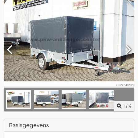
1
/
4
Basisgegevens