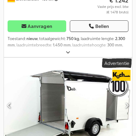
€ 1.242
Vaste prijs excl. btw
(€ 1.478 bruto)
Aanvragen
Bellen
Toestand:
nieuw
, totaalgewicht:
750 kg
, laadruimte lengte:
2.300
mm
, laadruimtebreedte:
1.450 mm
, laadruimtehoogte:
300 mm
,
online kopen via trailer-shop de Bij ANHÄNGERWIRTZ zijn veel
modellen online beschikbaar Gemakkelijk en 24/7 online kopen
Advertentie
Zelf afhalen of laten bezorgen. Dedpfx Ajlnf Syecyekr De online
afhaalmarkt voor uw nieuwe aanhanger biedt sterke
merkaanbiedingen! Meer dan 850 nieuwe aanhangers op
voorraad Meer dan 130 gebruikte aanhangers continu in het
aanbod. Vrijblijvend voorbeeld: Nieuw HOCHLADER LIGHT 2314
230X145X30CM LFH: 56CM 10" (XS) 750KG ONGEREMD ACTIE
ONLINE Hochlader XS light 230x145x30cm 750kg ongeremd,
enkelas hooglader met laag V-chassis, banden R10, laadvloer met
rondom 30cm aluminium neerklapbare schotten, afneembaar
met spansluitingen, reflecterende striping met logo, bindogen in
het chassis, enz. Alleen online verkrijgbaar! Telefonische verkoop
& bestellingen tijdens onderstaande tijden: MA - VR 08.00 - 12.30