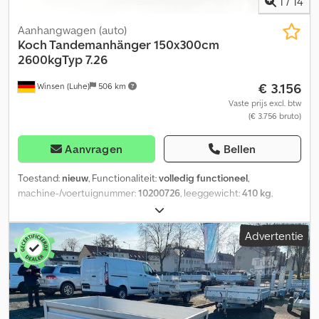
1
/
14
Aanhangwagen (auto)
Koch Tandemanhänger
150x300cm
2600kgTyp 7.26
€ 3.156
Winsen (Luhe)
506 km
Vaste prijs excl. btw
(€ 3.756 bruto)
Aanvragen
Bellen
Toestand:
nieuw
, Functionaliteit:
volledig functioneel
,
machine-/voertuignummer:
10200726
, leeggewicht:
410 kg
,
maximaal laadgewicht:
2.190 kg
, totaalgewicht:
2.600 kg
,
asconfiguratie:
2 assen
, laadruimte lengte:
3.000 mm
,
Advertentie
laadruimtebreedte:
1.500 mm
, laadruimtehoogte:
440 mm
,
Bouwjaar:
2026
, Koch-aanhangwagen 125x250cm, 750kg, "Type U4"
met huif 150cm hoog PKW-aanhangwagen type U4 met een
laadmaat van 125 x 250 x 150cm. Lichtgewicht aluminium
aanhangwagen met een toegestaan totaalgewicht van 750kg en
een nuttig laadvermogen van 570kg, inclusief 10 jaar garantie.