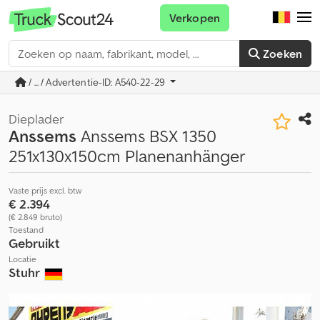
Verkopen
Zoeken
/ ... / Advertentie-ID: A540-22-29
Dieplader
Anssems
Anssems BSX 1350
251x130x150cm Planenanhänger
Vaste prijs excl. btw
€ 2.394
(€ 2.849 bruto)
Toestand
Gebruikt
Locatie
Stuhr