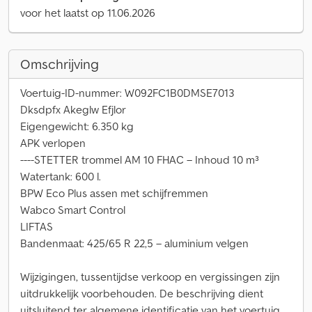
voor het laatst op 11.06.2026
Omschrijving
Voertuig-ID-nummer: W092FC1B0DMSE7013
Dksdpfx Akeglw Efjlor
Eigengewicht: 6.350 kg
APK verlopen
----STETTER trommel AM 10 FHAC – Inhoud 10 m³
Watertank: 600 l.
BPW Eco Plus assen met schijfremmen
Wabco Smart Control
LIFTAS
Bandenmaat: 425/65 R 22,5 – aluminium velgen
Wijzigingen, tussentijdse verkoop en vergissingen zijn
uitdrukkelijk voorbehouden. De beschrijving dient
uitsluitend ter algemene identificatie van het voertuig