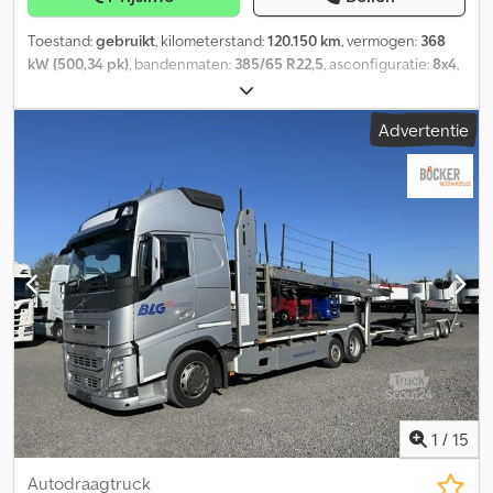
Toestand:
gebruikt
, kilometerstand:
120.150 km
, vermogen:
368
kW (500,34 pk)
, bandenmaten:
385/65 R22,5
, asconfiguratie:
8x4
,
kleur:
wit
, soort overbrenging:
automatisch
, emissieklasse:
Euro 6
,
ophanging:
lucht
, Bouwjaar:
2021
, Uitrusting:
ABS, airconditioning,
Advertentie
centrale vergrendeling, differentieelslot, elektrisch verstelbare
spiegel, elektrische raamverstelling, kraan
, = Aanvullende opties
en accessoires = Dcodpswtuzpofx Ag Uek - Climate control -
Dakraam - Radio - Verwarming = Meer informatie = As 1:
Bandenmaat: 385/65 R22,5; Remmen: schijfremmen; Vering:
luchtvering As 2: Bandenmaat: 315/80 R22,5; Vering: luchtvering As
4: Bandenmaat: 315/80 R22,5; Vering: luchtvering Ledig gewicht:
15.370 kg Laadvermogen: 16.630 kg GVW: 32.000 kg
1
/
15
Autodraagtruck