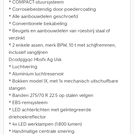
* COMPACT-stuursysteem
* Corrosiebestendig door poedercoating
* Alle aanbouwdelen geschroefd
* Conventionele bekabeling
* Beugels en aanbouwdelen van roestvrij staal of
verzinkt
* 2 enkele assen, merk BPW, 10 t met schijfremmen,
inclusief vanglijnen
Dcodpjgqc Hbsfx Ag Usk
* Luchtvering
* Aluminium luchtreservoir
* Bokken model IX, met 1x mechanisch uitschuifbare
stangen
* Banden 275/70 R 22.5 op stalen velgen
* EBS-remsysteem
* LED achterlichten met geïntegreerde
driehoekreflector
* 4x LED werklampen (1.800 lumen)
* Handmatige centrale smering