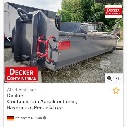
kilometerstand:
1.001 km
, soort overbrenging:
overig
,
bestuurderscabine:
overig
, Uitrusting:
ABS
, Voertuiglocatie:
Bovenden, 2 assen, BPW-assen, luchtgeveerd, ABS
(antiblokkeersysteem), uitschuifbaar, zijdelingse aluminium
zijbescherming, steunen. Dcedpov Tmglefx Ag Uok Opbouw: 5x
stakenbokken waarvan 3 verschuifbaar, 4x EXTE aluminium
staken. 2-assige houtoplegger met BPW trommelremassen,
handmatig bedienbaar. Door de vorige eigenaar is ca. € 10.000
geïnvesteerd in techniek, uiterlijk en stakenbokken.
ACCESSOIRE-INFORMATIE ZONDER GARANTIE, wijzigingen,
tussentijdse verkoop en fouten voorbehouden!
1
/
5
Afzetcontainer
Decker
Containerbau
Abrollcontainer,
Bayernbox, Pendelklapp
Steinach
610 km