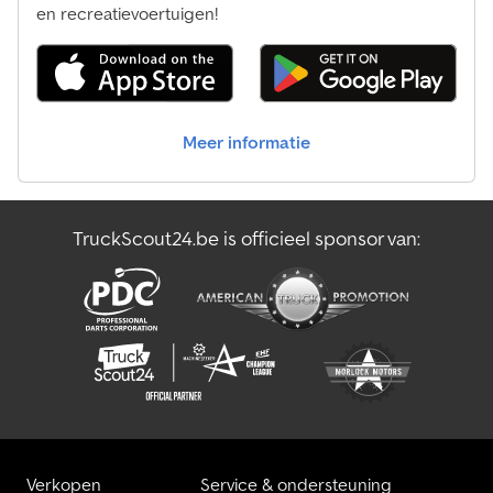
voorbehouden!
en recreatievoertuigen!
Meer informatie
TruckScout24.be is officieel sponsor van:
Verkopen
Service & ondersteuning