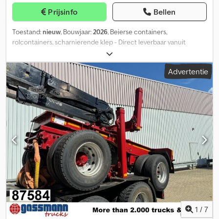
Prijsinfo
Bellen
Toestand:
nieuw
, Bouwjaar:
2026
, Beierse containers,
rolcontainers, scharnierende klep - Direct leverbaar vanuit
voorraad in 94377 Steinach - - Onder voorbehoud van
tussenverkoop - Binnenafmetingen: L 5500 x B 2350 x H 800 mm -
Advertentie
Scharnierende klep overrijdbaar, met veerafstelling - 4 x sjoroog,
elk 2,5 ton, draaibaar, verzonken Bodem 5 mm, wand 4 mm
Onderframe INP 180 Versterkte opnamebeugel 60 mm UVV-
gekeurd volgens DIN 30722-1 (15.000 kg) Haakhoogte 1570 mm
Ppjbr Sszhatqsf Hrrow Dcedpfx Agjzqm Iys Uok Ncsbkk Igjzb Dbao
Dusu Rondomlopende, ronde buisframe 89/6 mm Afstand tussen
spanten, bodem 625 mm Breedte spanten 110 mm Buitenste
rollen zijn te smeren en te vervangen Aan de voorkant
schroefbare ladder in RAL 3002 karmijnrood
Wegverkeersvergrendeling met overdraaide borgveer Binnen-
en buitenkant geprimeerd Buitenkant extra voorzien van
kunstharslak in RAL 7015 leisteengrijs Geschikt voor aanhangers
van Pronar, Krampe, Fliegl Direct leverbaar vanuit voorraad in
94377 Steinach - Onder voorbehoud van tussenverkoop -
1
/
7
Betalingsvoorwaarden: 100% voor belading. De goederen blijven