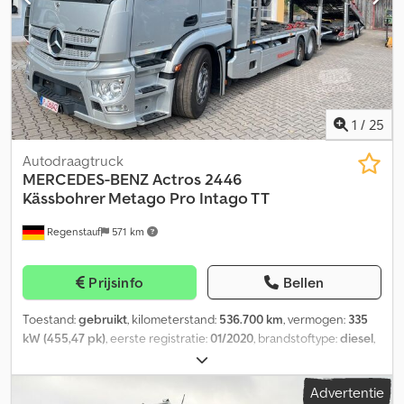
1
/
25
Autodraagtruck
MERCEDES-BENZ
Actros 2446
Kässbohrer Metago Pro Intago TT
Regenstauf
571 km
Prijsinfo
Bellen
Toestand:
gebruikt
, kilometerstand:
536.700 km
, vermogen:
335
kW (455,47 pk)
, eerste registratie:
01/2020
, brandstoftype:
diesel
,
totaalgewicht:
23.500 kg
, asconfiguratie:
3 assen
, volgende
keuring (TÜV):
05/2027
, remmen:
retarder
, kleur:
zilver
, soort
Advertentie
overbrenging:
automatisch
, emissieklasse:
Euro 6
, Bouwjaar:
2019
,