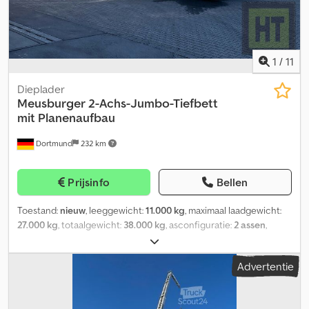
1
/
11
Dieplader
Meusburger
2-Achs-Jumbo-Tiefbett
mit Planenaufbau
Dortmund
232 km
Prijsinfo
Bellen
Toestand:
nieuw
, leeggewicht:
11.000 kg
, maximaal laadgewicht:
27.000 kg
, totaalgewicht:
38.000 kg
, asconfiguratie:
2 assen
,
laadruimte lengte:
7.300 mm
, laadruimtebreedte:
2.550 mm
,
bandenmaten:
235/75 R17.5
, kleur:
grijs
, bedrijfsklaar gewicht:
Advertentie
11.000 kg
, Uitrusting:
ABS
, Chassis: -Stalen gelast
frameconstructie met voor- en achterverjonging en diepbed
zonder afschuining aan de achterzijde -Framehals + schotelplaat