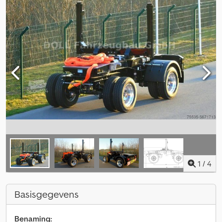
1
/
4
Basisgegevens
Benaming: