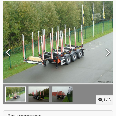
1
/
3
Basisgegevens