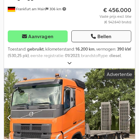
€ 456.000
Frankfurt am Main
306 km
Vaste prijs excl. btw
(€ 542.640 bruto)
Aanvragen
Bellen
Toestand:
gebruikt
, kilometerstand:
16.200 km
, vermogen:
390 kW
(530,25 pk)
, eerste registratie:
01/2023
, brandstoftype:
diesel
,
totaalgewicht:
32.000 kg
, asconfiguratie:
3 assen
, kleur:
blauw
,
soort overbrenging:
automatisch
, emissieklasse:
Euro 6
,
Advertentie
laadruimte inhoud:
12 m³
, Uitrusting:
ABS, airconditioning,
navigatiesysteem, standkachel
, Dealeronderhouden
Chodpfewruw Uox Ag Eja * Naloopgestuurde as ontlastbaar en
liftbaar. ----Zuigwagen MTS DINO12, tankinhoud ca. 12 m³,
roestvrijstalen bekleding, hydrostatische aandrijving Hydrostaat
(zuigen + rijden + sturen), PLC-besturing met voorbereid. externe
diagnose, radiografische afstandsbediening, hoogkieper HIGH-
TIP met 4 steunpoten, Powerarm met 7 m zuigslang, verschuifbare
krachtarm EVO-POWER ARM GEN2, draaizuigbuis IKE/PERFOR,
MTS dubbele ventilator Power+, HBC-besturing, Industriepakket I: