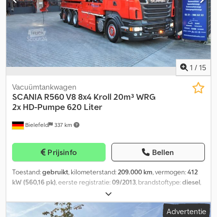
1
/
15
Vacuümtankwagen
SCANIA
R560 V8 8x4 Kroll 20m³ WRG
2x HD-Pumpe 620 Liter
Bielefeld
337 km
Prijsinfo
Bellen
Toestand:
gebruikt
, kilometerstand:
209.000 km
, vermogen:
412
kW (560,16 pk)
, eerste registratie:
09/2013
, brandstoftype:
diesel
,
asconfiguratie:
3 assen
, remmen:
retarder
, kleur:
rood
, soort
overbrenging:
halfautomatisch
, emissieklasse:
Euro 5
, laadruimte
Advertentie
inhoud:
20 m³
, Uitrusting:
ABS, airconditioning, compressor,