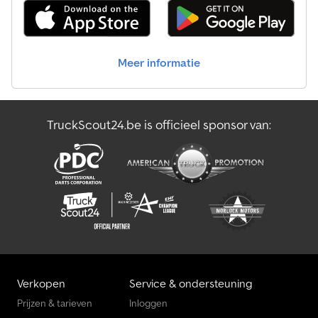
* Assenfabrikant: SAF * Bandenslijtage 1e as: 40% -- 40% -
Bandmaat: 385/65 R22,5 * Bandenslijtage 2e as: 40% -- 40% -
Bandmaat: 385/65 R22,5 * Bandenslijtage 3e as: 60% -- 60% -
Bandmaat: 385/65 R22,5 * Bandenmaat: 385/65 R22,5 *
Meer informatie
Kilometerstand: 304.338 km * Uitschuifbaar: 3.500 mm *
Uittrekbereik: 9.450 mm - 12.950 mm * 6x stalen oplegbokken met
Ecco-Steel vierkante posten * Houttransport: 2x6m, 2x5m, 3x4m,
3x3,7m, 3x3m langhout tot 14m * 3e as naloopgestuurd met
TruckScout24.be is officieel sponsor van:
achteruitrijvergrendeling Aansprakelijkheidsuitsluiting:
Wijzigingen, tussentijdse verkoop en drukfouten voorbehouden.
Meer foto's en video's vindt u op onze website. Onze uitgebreide
service omvat onder andere: * Inkoop / verkoop / verhuur van
bedrijfsvoertuigen * Snelle, eenvoudige financieringen *
Aanvragen van alle (export) documenten * Levering van export-
en douanekentekens * Voertuigvoorbereiding: nieuwe zeilen,
bestickering, spuitwerk, enz. * Professioneel laden /
ladingszekering * TüV-keuringen, registratie service * Transport
van bedrijfsvoertuigen Vraag ons gekwalificeerd personeel, wij
adviseren u graag.
Verkopen
Service & ondersteuning
Prijzen & tarieven
Inloggen