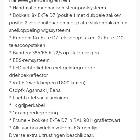
framevergrendeling en rem
* Handmatig mechanisch steunpootsysteem
* Bokken: 8x ExTe D7 (positie 1 met dubbele zakken,
positie 2 verschuifbaar en met platte stakenbakken en
snelkoppeling wigssysteem)
* Rungen: 14x ExTe D7 telescoopstaken, 2x ExTe D10
telescoopstaken
* Banden: 385/65 R 22,5 op stalen velgen
* EBS-remsysteem
* LED achterlichten met geïntegreerde
driehoekreflector
* 4x LED werklampen (1.800 lumen)
Csdpfx Agshnak Ij Eeha
* Luchtketel van aluminium
* 1x grijperkabel
* 1x rangeerkoppeling
* Frame + bokken ExTe D7 in RAL 9011 grafietzwart
* Alle aanbouwdelen volgens EG-richtlijn
Diverse extra uitrustingen beschikbaar.