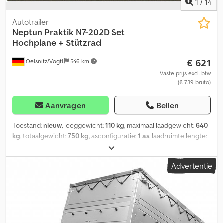
1
/
14
Autotrailer
Neptun
Praktik N7-202D Set
Hochplane + Stützrad
€ 621
Oelsnitz/Vogtl.
546 km
Vaste prijs excl. btw
(€ 739 bruto)
Aanvragen
Bellen
Toestand:
nieuw
, leeggewicht:
110 kg
, maximaal laadgewicht:
640
kg
, totaalgewicht:
750 kg
, asconfiguratie:
1 as
, laadruimte lengte:
2.020 mm
, laadruimtebreedte:
1.140 mm
, laadruimtehoogte:
1.100
mm
, totale lengte:
3.020 mm
, totale breedte:
1.590 mm
,
Advertentie
bandenmaten:
13 Zoll
, kleur:
grijs
, aanhangerrem:
ongeremde
aanhanger
, NEPTUN Praktik 202D GN129 Versie 13 inch - NIEUWE
AANHANGER - De Praktik 202D is een ongeremde, enkelassige
gesloten aanhangwagen voor personenauto’s met een
toegestaan totaalgewicht van 750 kg en een laadvermogen van
ca. 640 kg (zonder opbouw). De Comfort-kit bevat een hoge huif