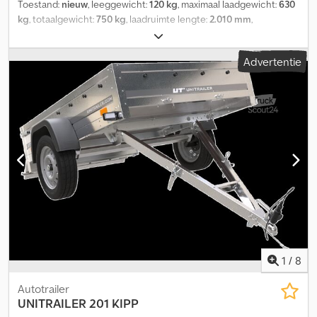
Toestand:
nieuw
, leeggewicht:
120 kg
, maximaal laadgewicht:
630
kg
, totaalgewicht:
750 kg
, laadruimte lengte:
2.010 mm
,
laadruimtebreedte:
1.060 mm
, laadruimtehoogte:
300 mm
,
bandenmaten:
155/70R13
, Kleine en wendbare autoaanhanger
Advertentie
van de fabrikant TEMARED. De open bakwagen ECO2010KIPP is
ideaal voor particulier transport en het vervoeren van kleine
ladingen. Tuinafval, kleine meubels – alles wat je privé of voor een
klein bedrijf nodig hebt. De aanhanger kan rechtop worden gezet
en de dissel kan worden ingeklapt, zodat hij makkelijker
opgeborgen kan worden. Csdeq Sly Ujpfx Alrjrf Standaard is de
staalwagen uitgerust met een steunwiel, sluitingen,
gegalvaniseerde zijwanden en een neerklapbare V-dissel. Dit
model is ook in verschillende varianten verkrijgbaar, bijvoorbeeld
als dekselaanhanger of huifaanhanger.
Aanhangwagenaccessoires zoals opzetwanden, huif en frame,
vlakzeil, disselslotbox en achtersteunen bieden wij eveneens aan.
1
/
8
Autotrailer
UNITRAILER
201 KIPP