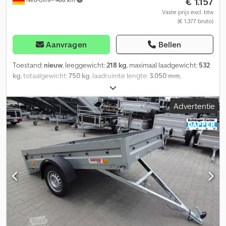
€ 1.157
onder de laadvloer inklapbaar OPBOUW – Draagframe van
thermisch verzinkt staalplaat Gebogen profielen met
Vaste prijs excl. btw
(€ 1.377 bruto)
boutverbindingen gebruikt Laadoppervlak: antislip en watervaste
multiplex vloerplaat, 9 mm dik BORDEN – alle zijwanden zijn van
verzinkt staal. Totale hoogte zijborden: 70 cm Leveringskosten
Aanvragen
Bellen
worden apart in rekening gebracht.
Toestand:
nieuw
, leeggewicht:
218 kg
, maximaal laadgewicht:
532
kg
, totaalgewicht:
750 kg
, laadruimte lengte:
3.050 mm
,
laadruimtebreedte:
1.660 mm
, laadruimtehoogte:
100 mm
,
laadruimte inhoud:
0,5 m³
, kleur:
overig
, bouwhoogte:
900 mm
,
Advertentie
werkbreedte:
2.150 mm
, Fabrikant: Neptun Type: Multiaanhanger
GN152, N7-305 multi Toelaatbaar totaal gewicht: 750 kg Nuttelast:
532 kg Leeggewicht: 218 kg Afmetingen laadbak: 3050 x 1660 x
100 mm Banden: 155 70 R13 74N Laadhoogte: 450 mm Kantelbare
laadvloer - Hoge structurele sterkte door volledig gelaste
frameconstructie, koudgebogen zijpanelen van het U-
profielframe en 5 dwarsliggers. - Kantelplatform vergemakkelijkt
het laden en lossen. - Versterkte dissel, individuele wielophanging
en asrubberen zorgen voor veilig en stabiel rijden. - Het platform
van het 305 multi-model is voorzien van aan de zijkant geplaatste
achterlichten, zodat bij het terugkantelen het vervoerde voertuig
zonder hellingbanen direct kan worden geladen. De