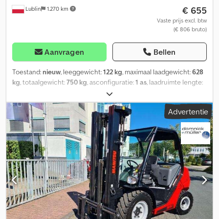
€ 655
Lublin
1.270 km
Vaste prijs excl. btw
(€ 806 bruto)
Aanvragen
Bellen
Toestand:
nieuw
, leeggewicht:
122 kg
, maximaal laadgewicht:
628
kg
, totaalgewicht:
750 kg
, asconfiguratie:
1 as
, laadruimte lengte:
2.006 mm
, laadruimtebreedte:
1.256 mm
, laadruimtehoogte:
300
mm
, bandenmaten:
155/70 R13
, Bouwjaar:
2024
, bedrijfsklaar
Advertentie
gewicht:
750 kg
, De Garden Trailer 201 KIPP van UNITRAILER is
een aanhangwagen voor personenwagens met een toegestaan
totaalgewicht tot 750 kg en beschikt over een neerklapbare
achterwand, waardoor laden en lossen binnen enkele minuten
mogelijk is! Dankzij de kantelbare dissel kan de aanhanger
verticaal op zijn achterwand worden geplaatst, op elke gewenste
locatie. Alle formaliteiten met betrekking tot de aankoop worden
voor u afgehandeld. De bestelde goederen, inclusief alle
documentatie, worden binnen 3 tot 7 werkdagen geleverd op het
door u opgegeven adres in Duitsland of Oostenrijk. Na ontvangst
hoeft u de aanhanger alleen nog te registreren. Bij aanschaf van