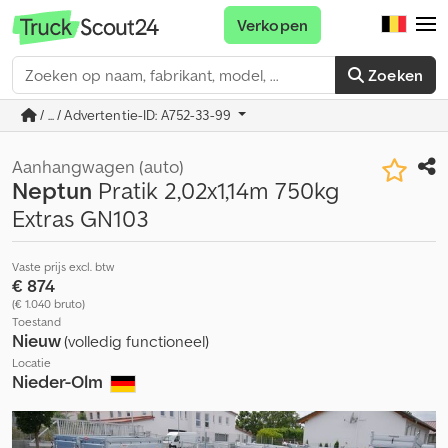
Verkopen
Zoeken
/ ... / Advertentie-ID: A752-33-99
Aanhangwagen (auto)
Neptun
Pratik 2,02x1,14m 750kg
Extras GN103
Vaste prijs excl. btw
€ 874
(€ 1.040 bruto)
Toestand
Nieuw
(volledig functioneel)
Locatie
Nieder-Olm