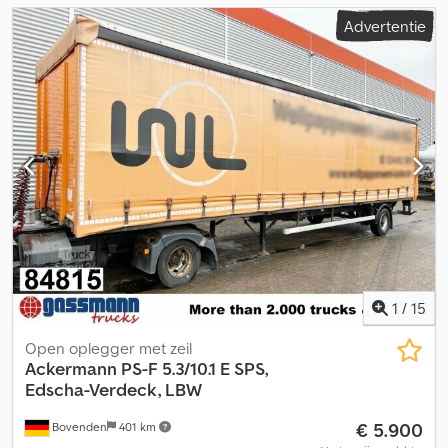
Advertentie
1
/
15
Open oplegger met zeil
Ackermann
PS-F 5.3/10.1 E SPS,
Edscha-Verdeck, LBW
€ 5.900
Bovenden
401 km