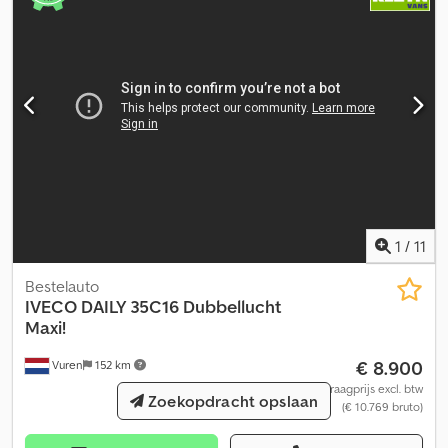
1
/
11
Bestelauto
IVECO
DAILY 35C16 Dubbellucht
Maxi!
€ 8.900
Vuren
152 km
vraagprijs excl. btw
Zoekopdracht opslaan
(€ 10.769 bruto)