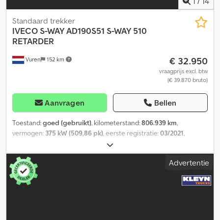
1
/
14
Standaard trekker
IVECO
S-WAY AD190S51 S-WAY 510
RETARDER
€ 32.950
Vuren
152 km
vraagprijs excl. btw
(€ 39.870 bruto)
Aanvragen
Bellen
Toestand:
goed (gebruikt)
, kilometerstand:
806.939 km
,
vermogen:
375 kW (509,86 pk)
, eerste registratie:
03/2021
,
brandstoftype:
diesel
, bandenmaten:
315/80R22,5
, asconfiguratie:
4x2
, brandstof:
diesel
, remmen:
retarder
, kleur:
overig
,
Advertentie
bestuurderscabine:
slaapcabine
, soort overbrenging:
automatisch
, aantal versnellingen:
12
, emissieklasse:
Euro 6
,
ophanging:
staal-lucht
, totale lengte:
6.220 mm
, totale breedte:
2.550 mm
, totale hoogte:
3.960 mm
, Bouwjaar:
2021
, Uitrusting:
ABS, airconditioning, centrale vergrendeling, cruise control,
elektrisch verstelbare spiegel, elektrische raamverstelling,