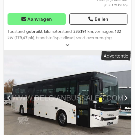
(€ 36.179 bruto)
Aanvragen
Bellen
Toestand:
gebruikt
, kilometerstand:
336.191 km
, vermogen:
132
kW (179,47 pk)
, brandstoftype:
diesel
, soort overbrenging:
automatisch
, eerste registratie:
12/2017
, emissieklasse:
Euro 6
,
kleur:
overig
, aantal zitplaatsen:
19
, Bouwjaar:
2017
, Uitrusting:
Advertentie
airconditioning, geschikt voor mindervaliden
, = Overige opties
en accessoires = Diversen - Airconditioning voor de bestuurder -
Webasto Overige - Airconditioning - Rolstoellift Dcsdpfx Abezg Ur
Seisk = Verdere informatie = Hoogte: 300 cm Schade: geen =
Bedrijfsinformatie = Wij zijn een internationaal bedrijf met een
vestiging in België, in de omgeving van Brussel (+/- 20 km). Belgian
Bus Sales is uw ideale partner voor de aan- en verkoop van
gebruikte bussen en beschikt over een uitgebreide
parkeerplaats die als showroom dient. Wij hebben altijd een groot
aantal bussen van alle merken, capaciteiten, modellen en in elke
prijsklasse op voorraad. Wij kunnen voor u de juiste toeristenbus,
schoolbus of stadsbus vinden, die is afgestemd op uw behoeften
en/of uw budget. Alle specificaties onder voorbehoud. Fouten,