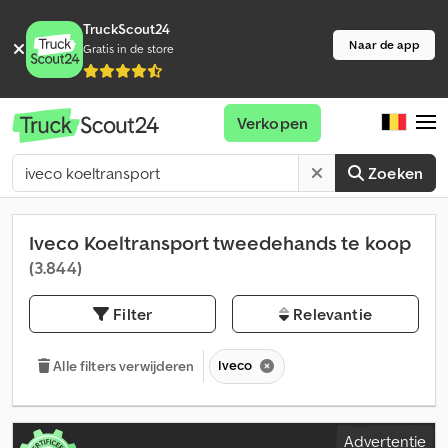
TruckScout24
Naar de app
Gratis in de store
Verkopen
Zoeken
Iveco Koeltransport tweedehands te koop
(3.844)
Filter
Relevantie
Iveco
Alle filters verwijderen
Advertentie