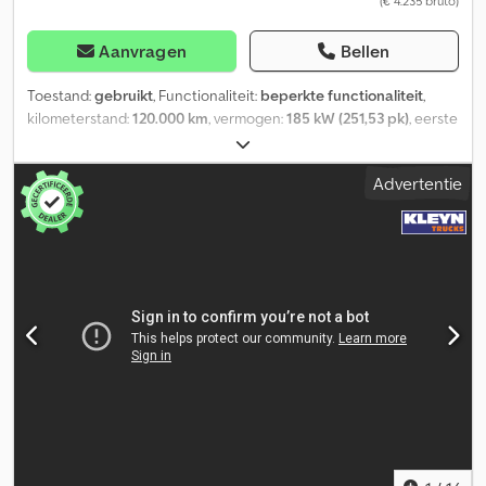
(€ 4.235 bruto)
Aanvragen
Bellen
Toestand:
gebruikt
, Functionaliteit:
beperkte functionaliteit
,
kilometerstand:
120.000 km
, vermogen:
185 kW (251,53 pk)
, eerste
registratie:
03/2009
, brandstoftype:
diesel
, leeggewicht:
6.740 kg
,
totaalgewicht:
14.000 kg
, asconfiguratie:
2 assen
, kleur:
wit
,
Advertentie
bestuurderscabine:
overig
, aantal zitplaatsen:
7
, Bouwjaar:
2009
,
Uitrusting:
ABS, airbag, tractieregeling
, Iveco Eurocargo ML140
Jear: 2009 Dcodpfx Abjzr Iy Heisk Milage: 120.000km Engine:
5.880cm³ Power: 185kw Electrical issue