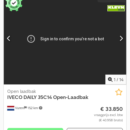
1
/
14
Open laadbak
IVECO
DAILY 35C14 Open-Laadbak
€ 33.850
Vuren
152 km
vraagprijs excl. btw
(€ 40.958 bruto)