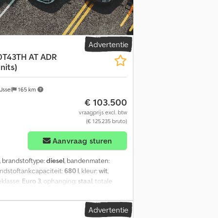
automatisch Asconfiguratie
g: Bladvering Vooras 1: Bestuurbaar
.000 kg Toelaatbaar totaal gewicht: 41.000
Advertentie
0T43TH AT ADR
nits)
Jssel
165 km
€ 103.500
vraagprijs excl. btw
(€ 125.235 bruto)
Aanvraag sturen
, brandstoftype:
diesel
, bandenmaten:
andstoftankcapaciteit:
680 l
, kleur:
wit
,
eklasse:
Euro 3
, ophanging:
staal
, totale
jaar:
2026
, Uitrusting:
airconditioning
, =
 Verdere informatie = Dsdpfx Amszrmbie
Advertentie
ellingsbak Type versnellingsbak: TX-16M,