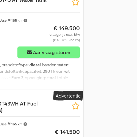
Jssel
165 km
€ 149.500
vraagprijs excl. btw
(€ 180.895 bruto)
Aanvraag sturen
, brandstoftype:
diesel
, bandenmaten:
brandstoftankcapaciteit:
290 l
, kleur:
wit
,
klasse:
Euro 3
, ophanging:
staal
, totale
druimte inhoud:
20 m³
, Bouwjaar:
2025
,
 Windscherm - Aftakas (PTO) = Verdere
Advertentie
cm³ Versnellingsbak Versnellingsbak:
0T43WH AT Fuel
men: Trommelremmen Vering: Bladvering
)
0.800 kg Maximaal toegestaan gewicht:
kwater Aantal compartimenten: 1 Dcodpfx
Jssel
165 km
€ 141.500