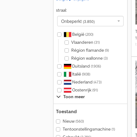
straal:
Onbeperkt
(3.850)
België
(200)
Vlaanderen
(31)
Région flamande
(9)
U
Région wallonne
(3)
Duitsland
(1.906)
Italië
(908)
Nederland
(473)
Oostenrijk
(91)
Toon meer
Toestand
Nieuw
(560)
Tentoonstellingsmachine
(1)