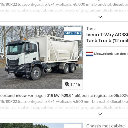
315/80R22.5
, asconfiguratie:
8x4
, wielbasis:
45.000 mm
, brandstof:
diesel
, 
bestuurderscabine:
dagcabine
, soort overbrenging:
automatisch
, emissie
lengte:
8.580 mm
, totale breedte:
2.500 mm
, totale hoogte:
3.450 mm
, Bou
Verdere opties en accessoires = - Bladvering - Aftakas (PTO) - Reservewiel
Technische gegevens Aantal cilinders: 6 Motorinhoud: 12.882 cc Versnelli
Tank
Iveco
T-Way AD38
automatisch Asconfiguratie Bandenmaat: 315/80R22.5 Remmen: Trommelremm
Tank Truck (12 uni
Bestuurbaar Vooras 2: Bestuurbaar Djdpozq D Ttjfx Am Hsck Gewichten Led
25.000 kg Toelaatbaar totaalgewicht: 41.000 kg Functioneel Merk van de op
Nieuwerkerk aan den I
1
/
15
Toestand:
nieuw
, vermogen:
316 kW (429,64 pk)
, eerste registratie:
06/2024
315/80R22.5
, asconfiguratie:
6x4
, wielbasis:
4.500 mm
, brandstof:
diesel
, br
bestuurderscabine:
dagcabine
, soort overbrenging:
automatisch
, emissie
lengte:
9.110 mm
, totale breedte:
2.500 mm
, totale hoogte:
3.800 mm
, laad
itrusting:
airconditioning
, = Verdere opties en accessoires = - Bladverin
= Opmerkingen = Brandstoftank: 290 liter Airconditioning Uitgerust met wa
Chassis met cabine