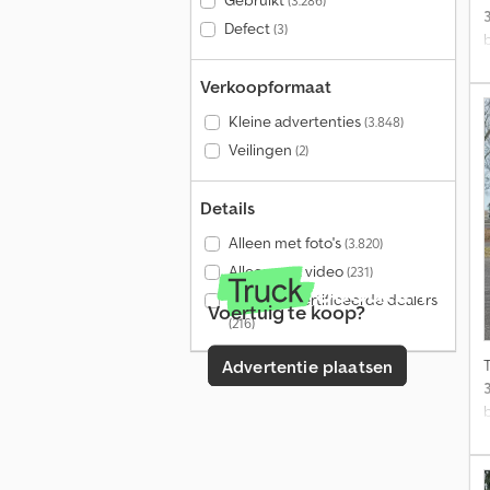
Gebruikt
(3.286)
Defect
(3)
Verkoopformaat
Kleine advertenties
(3.848)
Veilingen
(2)
Details
Alleen met foto's
(3.820)
Alleen met video
(231)
Alleen gecertificeerde dealers
Voertuig te koop?
(216)
Advertentie plaatsen
U