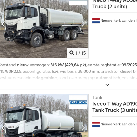
a
Truck (2 units)
a
n
Nieuwerkerk aan den I
m
a
k
e
1
/
15
n
Toestand:
nieuw
, vermogen:
316 kW (429,64 pk)
, eerste registratie:
09/2025
315/80R22.5
, asconfiguratie:
6x4
, wielbasis:
38.000 mm
, brandstof:
diesel
, 
bestuurderscabine:
dagcabine
, soort overbrenging:
automatisch
, emissie
lengte:
9.000 mm
, totale breedte:
2.500 mm
, totale hoogte:
3.500 mm
, laa
itrusting:
airconditioning
, = Extra opties en accessoires = - Bladvering -
informatie = Technische gegevens Aantal cilinders: 6 Motorinhoud: 12.882 
Tank
Iveco
T-Way AD19
ZF16TX2240TO, automatisch Asconfiguratie Bandenmaat: 315/80R22.5 Rem
Tank Truck (3 units
Vooras: Bestuurbaar Gewichten Ledig gewicht: 12.700 kg Laadvermogen: 2
33.500 kg Functioneel Merk van de opbouw: Ravasini, watertank voor drin
Amszq D T Te Hjk Pomp: Ja
Nieuwerkerk aan den I