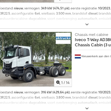
e
r
Toestand:
nieuw
, vermogen:
349 kW (474,51 pk)
, eerste registratie:
10/2023
d
13R22.5
, asconfiguratie:
6x4
, wielbasis:
3.500 mm
, brandstof:
diesel
, brandst
a
bestuurderscabine:
dagcabine
, soort overbrenging:
automatisch
, emissie
n
lengte:
7.170 mm
, totale breedte:
2.500 mm
, totale hoogte:
3.140 mm
, Bouw
4
Verdere opties en accessoires = - Bladvering Dedpfxjzru E No Am Hsck - Z
m
Versnellingsbak: TX-16M, automatisch Bandenmaat: 13R22.5 Remmen: Tromm
Chassis met cabine
i
Iveco
T-Way AD38
Bestuurbaar Aantal cilinders: 6 Motorinhoud: 12.882 cc Ledig gewicht: 9.65
l
Chassis Cabin (3 u
j
o
e
Nieuwerkerk aan den I
n
g
e
ï
n
t
1
/
14
e
­
Toestand:
nieuw
, vermogen:
316 kW (429,64 pk)
, eerste registratie:
10/2023
r
13R22.5
, asconfiguratie:
6x4
, wielbasis:
3.800 mm
, brandstof:
diesel
, brandst
e
bestuurderscabine:
dagcabine
, soort overbrenging:
automatisch
, emissie
s
lengte:
8.340 mm
, totale breedte:
2.500 mm
, totale hoogte:
3.140 mm
, Bouw
s