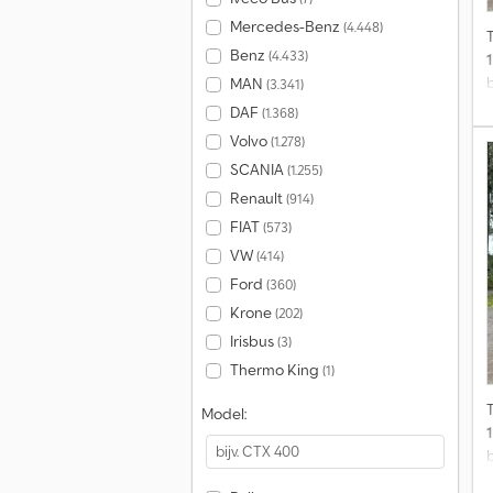
Mercedes-Benz
(4.448)
Benz
(4.433)
MAN
(3.341)
DAF
(1.368)
Volvo
(1.278)
SCANIA
(1.255)
Renault
(914)
FIAT
(573)
VW
(414)
Ford
(360)
Krone
(202)
Irisbus
(3)
Thermo King
(1)
Model: