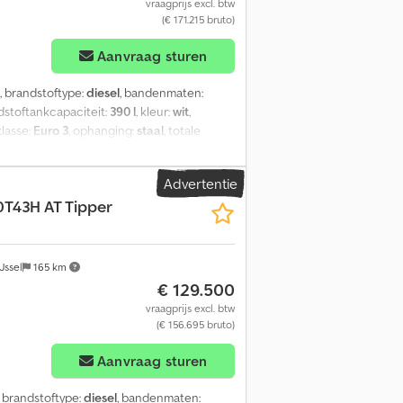
vraagprijs excl. btw
(€ 171.215 bruto)
Aanvraag sturen
, brandstoftype:
diesel
, bandenmaten:
ndstoftankcapaciteit:
390 l
, kleur:
wit
,
klasse:
Euro 3
, ophanging:
staal
, totale
druimte inhoud:
11 m³
, Bouwjaar:
2025
,
 - Windscherm - Aftakas (PTO) = Verdere
Advertentie
cm³ Versnellingsbak Versnellingsbak:
T43H AT Tipper
: Trommelremmen Vering: Bladvering
.400 kg Laadvermogen: 9.600 kg
vasini Aantal compartimenten: 1 Pomp: Ja
Jssel
165 km
€ 129.500
vraagprijs excl. btw
(€ 156.695 bruto)
Aanvraag sturen
, brandstoftype:
diesel
, bandenmaten: