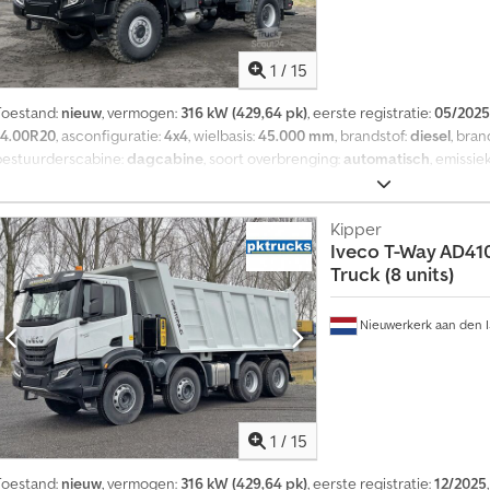
1
/
15
Toestand:
nieuw
, vermogen:
316 kW (429,64 pk)
, eerste registratie:
05/2025
14.00R20
, asconfiguratie:
4x4
, wielbasis:
45.000 mm
, brandstof:
diesel
, bra
bestuurderscabine:
dagcabine
, soort overbrenging:
automatisch
, emissie
lengte:
7.650 mm
, totale breedte:
2.500 mm
, totale hoogte:
3.480 mm
, laa
itrusting:
airconditioning
, = Verdere opties en accessoires = - Bladvering
informatie = Technische gegevens Aantal cilinders: 6 Motorinhoud: 12.882 
Kipper
Iveco
T-Way AD410
ZF16TX2240TO, automatisch Asconfiguratie Bandenmaat: 14.00R20 Remmen
Truck (8 units)
Vooras: Bestuurbaar Dodpfezq D Tyjx Am Hjck Gewichten Ledig gewicht: 10
Toelaatbaar totaal gewicht: 20.000 kg Functioneel Merk van de opbouw: Ra
Slangen: Ja
Nieuwerkerk aan den I
1
/
15
Toestand:
nieuw
, vermogen:
316 kW (429,64 pk)
, eerste registratie:
12/2025