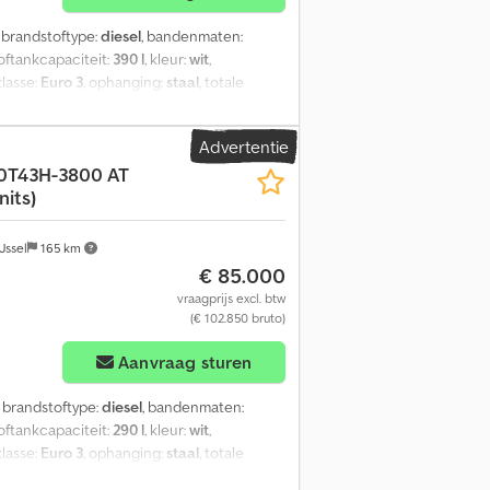
, brandstoftype:
diesel
, bandenmaten:
oftankcapaciteit:
390 l
, kleur:
wit
,
klasse:
Euro 3
, ophanging:
staal
, totale
jaar:
2023
, Uitrusting:
airconditioning
, =
onnescherm = Verdere informatie =
Advertentie
elremmen Vering: Bladvering Vooras:
0T43H-3800 AT
5 kg
nits)
Jssel
165 km
€ 85.000
vraagprijs excl. btw
(€ 102.850 bruto)
Aanvraag sturen
, brandstoftype:
diesel
, bandenmaten:
oftankcapaciteit:
290 l
, kleur:
wit
,
klasse:
Euro 3
, ophanging:
staal
, totale
jaar:
2023
, Uitrusting:
airconditioning
, =