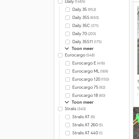
Daily
(1.465)
Daily 35
(952)
Daily 35S
(650)
Daily 35C
(371)
Daily 70
(203)
Daily 35S11
(175)
Toon meer
Eurocargo
(548)
Eurocargo E
(416)
Eurocargo ML
(169)
Eurocargo 120
(150)
Eurocargo 75
(92)
Eurocargo 18
(60)
Toon meer
Stralis
(340)
Stralis AT
(9)
Stralis AT 260
(5)
Stralis AT 440
(1)