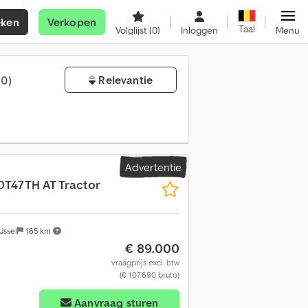
eken
Verkopen
Taal
Volglijst
(0)
Inloggen
Menu
50)
Relevantie
Advertentie
0T47TH AT Tractor
Jssel
165 km
€ 89.000
vraagprijs excl. btw
(€ 107.690 bruto)
Aanvraag sturen