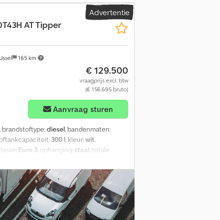
matie = Technische gegevens Aantal
Advertentie
6M, automatisch Asconfiguratie Bandenmaat:
T43H AT Tipper
ng Vooras: Stuurbaar Gewichten Ledig
3.498 kg
Jssel
165 km
€ 129.500
vraagprijs excl. btw
(€ 156.695 bruto)
Aanvraag sturen
, brandstoftype:
diesel
, bandenmaten:
toftankcapaciteit:
300 l
, kleur:
wit
,
klasse:
Euro 3
, ophanging:
staal
, totale
wjaar:
2023
, Uitrusting:
airconditioning
, =
 Opmerkingen = Brandstoftank: 300 liter.
ast staal HB450, dikte 8 mm. Zijwanden in
t bescherming voor de cabine, doorlopend
ulatiesysteem. Reservewielhouder met
hnische informatie Aantal cilinders: 6