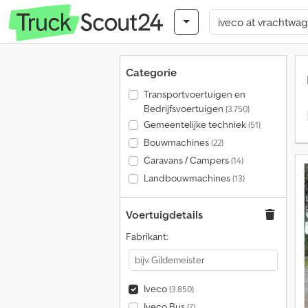
Categorie
Transportvoertuigen en
Bedrijfsvoertuigen
(3.750)
Gemeentelijke techniek
(51)
Bouwmachines
(22)
Caravans / Campers
(14)
Landbouwmachines
(13)
Voertuigdetails
Fabrikant:
Iveco
(3.850)
Iveco Bus
(7)