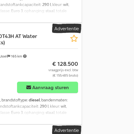
brandstoftankcapaciteit:
290 l
, kleur:
wit
,
klasse:
Euro 3
, ophanging:
staal
, totale
wjaar:
2025
, Uitrusting:
airconditioning
, =
 - Windscherm = Verdere informatie =
Advertentie
ngsbak Versnellingsbak: ZF16TX2240TO,
0T43H AT Water
en Vering: Bladvering Vooras 1:
ts)
ig gewicht: 16.000 kg Laadvermogen:
bouw: Cantoni, kipper achterzijde
Jssel
165 km
€ 128.500
vraagprijs excl. btw
(€ 155.485 bruto)
Aanvraag sturen
, brandstoftype:
diesel
, bandenmaten:
andstoftankcapaciteit:
290 l
, kleur:
wit
,
klasse:
Euro 3
, ophanging:
staal
, totale
ruimte inhoud:
11 m³
, Bouwjaar:
2024
,
g - PTO (aandrijfmechanisme) - Windscherm
Advertentie
tertank van 10.500 liter Containerframe