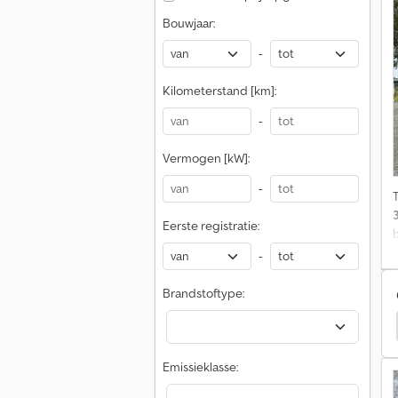
Bouwjaar:
I
-
Kilometerstand [km]:
-
Vermogen [kW]:
-
Eerste registratie:
-
U
Brandstoftype:
ine
Nordstar Cabine
Nova Chassis
Chassis
Emissieklasse: