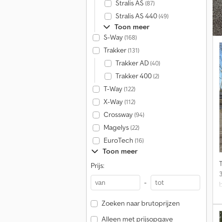
Stralis AS
(87)
Stralis AS 440
(49)
Toon meer
S-Way
(168)
Trakker
(131)
Trakker AD
(40)
Trakker 400
(2)
T-Way
(122)
X-Way
(112)
Crossway
(94)
Magelys
(22)
EuroTech
(16)
Toon meer
Prijs:
-
Zoeken naar brutoprijzen
Alleen met prijsopgave