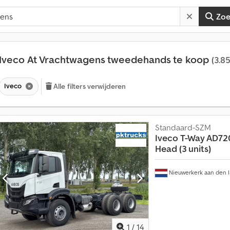
Zo
Iveco At Vrachtwagens tweedehands te koop
(3.8
Iveco
Alle filters verwijderen
V
Standaard-SZM
e
Iveco
T-Way AD72
r
k
Head (3 units)
o
o
Nieuwerkerk aan den I
p
a
a
n
m
e
1
/
14