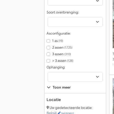
Soort overbrenging:
Asconfiguratie:
1 as
(19)
2 assen
(1.725)
3 assen
(310)
> 3 assen
(128)
Ophanging:
U
Toon meer
Locatie
Uw gedetecteerde locatie:
België
(wijzigen)