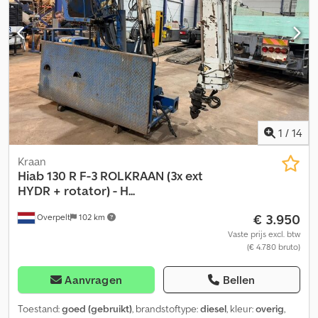
1
/
14
Kraan
Hiab
130 R F-3 ROLKRAAN (3x ext
HYDR + rotator) - H...
€ 3.950
Overpelt
102 km
Vaste prijs excl. btw
(€ 4.780 bruto)
Aanvragen
Bellen
Toestand:
goed (gebruikt)
, brandstoftype:
diesel
, kleur:
overig
,