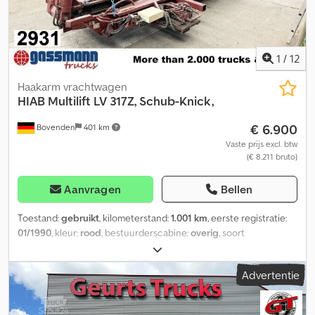
1
/
12
Haakarm vrachtwagen
HIAB
Multilift LV 317Z, Schub-Knick,
€ 6.900
Bovenden
401 km
Vaste prijs excl. btw
(€ 8.211 bruto)
Aanvragen
Bellen
Toestand:
gebruikt
, kilometerstand:
1.001 km
, eerste registratie:
01/1990
, kleur:
rood
, bestuurderscabine:
overig
, soort
overbrenging:
overig
, Bouwjaar:
1990
, Voertuiglocatie: Bovenden,
Opbouw: Dautel wisselopbouw met 17 ton haakarmensysteem
Advertentie
HIAB Multilift LV 317 Z met hydraulische vergrendeling en
schuifbare knikarm voor containers tot 5,5 m. Optioneel
verkrijgbaar: driezijdige kipperopbouw met 4 steunpoten tegen