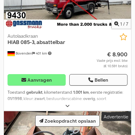
1
/
7
Autolaadkraan
HIAB
085-3, absattelbar
€ 8.900
Bovenden
401 km
Vaste prijs excl. btw
(€ 10.591 bruto)
Aanvragen
Bellen
Toestand:
gebruikt
, kilometerstand:
1.001 km
, eerste registratie:
01/1998
, kleur:
zwart
, bestuurderscabine:
overig
, soort
overbrenging:
overig
, Bouwjaar:
1998
, Uitrusting:
kraan
,
Standplaats voertuig: Bovenden, afzetbaar, noodstop,
Advertentie
grijperbesturing, opklapbaar, hydraulische 2-punts steun, 3x
Zoekopdracht opslaan
hydraulische schuifdelen. Opbouw: afneembare kraan Hiab 085-3.
Lastdiagram: 2,1m-3800kg, 3,6m-2300kg, 5,5m-1440kg, 7,4m-1040kg,