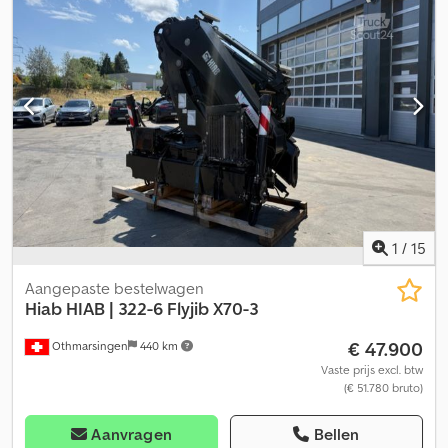
elektronisch systeem – SPACE X4 – aan elke zijde een interface,
24V DC De afstandsbediening XSDrive piano kan draadloos of via
kabel worden bediend De onzichtbare veiligheidscabine OPS Het
D-scharnier heeft een hefboomaansluiting tussen de knikarm en
de hefarm (kniegewricht). 2 m = 4700 kg 5 m = 2600 kg 7 m = 1800
kg 9 m = 1340 kg 11 m = 1060 kg = Verdere informatie = Bouwjaar:
2023 Algemene staat: zeer goed Technische staat: zeer goed
Optische staat: zeer goed
1
/
15
Aangepaste bestelwagen
Hiab
HIAB | 322-6 Flyjib X70-3
€ 47.900
Othmarsingen
440 km
Vaste prijs excl. btw
(€ 51.780 bruto)
Aanvragen
Bellen