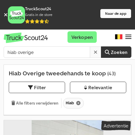
TruckScout24
Naar de app
Gratis in de store
Verkopen
Zoeken
Hiab Overige tweedehands te koop
(43)
Filter
Relevantie
Hiab
Alle filters verwijderen
Advertentie