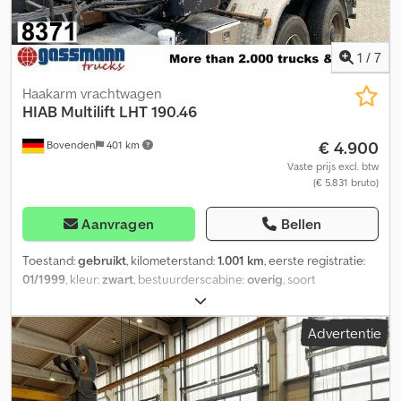
1
/
7
Haakarm vrachtwagen
HIAB
Multilift LHT 190.46
€ 4.900
Bovenden
401 km
Vaste prijs excl. btw
(€ 5.831 bruto)
Aanvragen
Bellen
Toestand:
gebruikt
, kilometerstand:
1.001 km
, eerste registratie:
01/1999
, kleur:
zwart
, bestuurderscabine:
overig
, soort
overbrenging:
overig
, Bouwjaar:
1999
, Voertuiglocatie: Bovenden,
Opbouw: 19t afzetsysteem met knikarm voor containers tot 5,5 m.
Advertentie
ACCESSOIRE-INFORMATIE ZONDER GARANTIE, wijzigingen,
tussentijdse verkoop en vergissingen voorbehouden! Chedpfxoi
Rp Adj Aa Tea