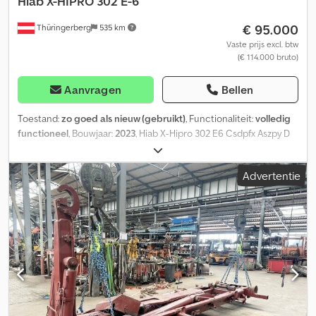
Hiab
X-HIPRO 302 E-6
€ 95.000
Thüringerberg
535 km
Vaste prijs excl. btw
(€ 114.000 bruto)
Aanvragen
Bellen
Toestand:
zo goed als nieuw (gebruikt)
, Functionaliteit:
volledig
functioneel
, Bouwjaar:
2023
, Hiab X-Hipro 302 E6 Csdpfx Aszpy D
Eja Teha Draagvermogenklasse 28 tm ADV: verticale demping van
de kraanarm, steunpoten met een maximale uitbreidingsbreedte
Advertentie
van circa 6,80 m, hydraulisch zijdelings in- en uitschuifbare
steunpoten, 6 hydraulische schuifstukken, versterkte uitvoering,
hydraulisch uitschuifbaar van 4,50 tot 16,20 m, lastoog met
ophanging, ophanging voor zware lastoog aan de knikarm, XS
Drive draadloze afstandsbediening (elektronica systeem SPACE
X4), afneembare HIAB-achtersteunconsoles tot 30 mto.