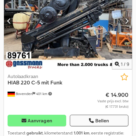
1
/
9
Autolaadkraan
HIAB
220 C-5 mit Funk
€ 14.900
Bovenden
401 km
Vaste prijs excl. btw
(€ 17.731 bruto)
Aanvragen
Bellen
Toestand:
gebruikt
, kilometerstand:
1.001 km
, eerste registratie: