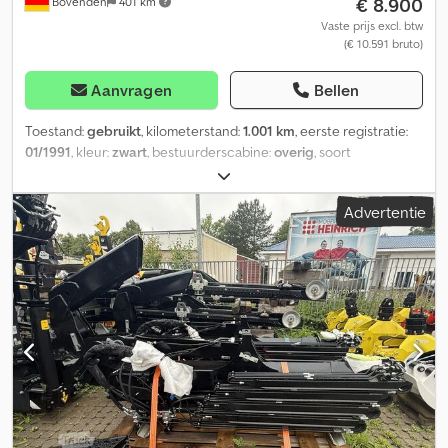
€ 8.900
Bovenden
401 km
Vaste prijs excl. btw
(€ 10.591 bruto)
Aanvragen
Bellen
Toestand:
gebruikt
, kilometerstand:
1.001 km
, eerste registratie:
01/1991
, kleur:
zwart
, bestuurderscabine:
overig
, soort
overbrenging:
overig
, Bouwjaar:
1991
, Uitrusting:
kraan
,
Voertuiglocatie: Bovenden, kraan aan de achterzijde, noodstop,
Advertentie
inklapbaar, mechanische 2-punts afstempeling, 3x hydraulisch
uitschuifbaar. Lastdiagram: 2m-5800kg, 4,4m-2800kg, 6,3m-1940kg,
8,3m-1440kg, 9,9m-1030kg! Accessoiregegevens zonder garantie,
wijzigingen, tussentijdse verkoop en vergissingen voorbehouden!
Cedpfx Ajzd Tkhsa Tjha