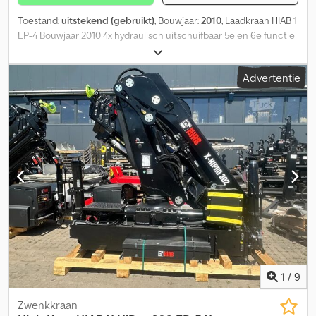
Toestand:
uitstekend (gebruikt)
, Bouwjaar:
2010
, Laadkraan HIAB 1
EP-4 Bouwjaar 2010 4x hydraulisch uitschuifbaar 5e en 6e functie
Afstandsbediening Cevoman bv. Lenskensdijk 5 2200 Herentals
Csdpfx Aaszldtis Toha België
Advertentie
1
/
9
Zwenkkraan