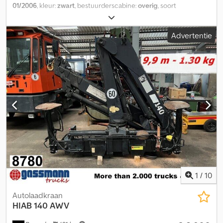
01/2006
, kleur:
zwart
, bestuurderscabine:
overig
, soort
overbrenging:
overig
, Bouwjaar:
2006
, Uitrusting:
centrale
vergrendeling, kraan
, Voertuiglocatie: Bovenden, noodstop,
Advertentie
grijperbesturing, opvouwbaar, hydraulische 2-punts steun,
radiografische afstandsbediening, 5x hydraulische uitschuifdelen
Opbouw: 220 C-5 met 5 hydraulische uitschuifdelen,
grijperbesturing en radiografische bediening (Remote-Control)
Cedpfxszfqqhs Aa Toha Lastdiagram: 3,5 m 5.400 kg, 4,5 m 4.300 kg,
6,1 m 3.100 kg, 7,9 m 2.300 kg, 9,8 m 1.820 kg, 11,9 m 1.460 kg, 14,1 m
1.200 kg, 14,5 m 1.100 kg ACCESSOIRE-INFORMATIE ZONDER
GARANTIE, wijzigingen, tussentijdse verkoop en fouten
voorbehouden!
1
/
10
Autolaadkraan
HIAB
140 AWV