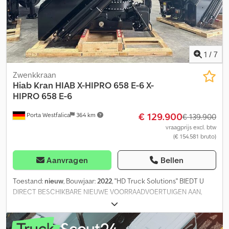
spreken Engels Nous parlons français Noi parliamo italiano
Mówimy po polsku Мы говорим по русски Govorimo
Srpskohrvatski = Verdere informatie = Bouwjaar: 2025 Algemene
staat: zeer goed Technische staat: zeer goed Optische staat: zeer
goed Chjdpfsyntc Tex Aa Tsa
1
/
7
Zwenkkraan
Hiab
Kran HIAB X-HIPRO 658 E-6 X-
HIPRO 658 E-6
€ 129.900
Porta Westfalica
364 km
€ 139.900
vraagprijs excl. btw
(€ 154.581 bruto)
Aanvragen
Bellen
Toestand:
nieuw
, Bouwjaar:
2022
, "HD Truck Solutions" BIEDT U
DIRECT BESCHIKBARE NIEUWE VOORRAADVOERTUIGEN AAN,
VANAF ONZE LOCATIE IN PORTA WESTFALICA/DUITSLAND. VOOR
ALLE KLANTEN DIE ZICH IN EEN ACUTE BEHOEFTESITUATIE
BEVINDEN (KORTSTONDIGE CAPACITEITSUITBREIDING OF