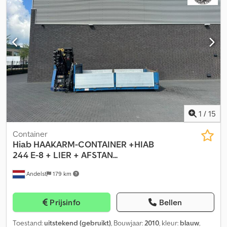
een meerprijs van 12.900 EUR. ACCESSOIRES: GEEN GARANTIE,
wijzigingen, tussenverkoop en vergissingen voorbehouden!
Chjdpozczh Tofx Aa Tsa
1
/
15
Container
Hiab
HAAKARM-CONTAINER +HIAB
244 E-8 + LIER + AFSTAN...
Andelst
179 km
Prijsinfo
Bellen
Toestand:
uitstekend (gebruikt)
, Bouwjaar:
2010
, kleur:
blauw
,