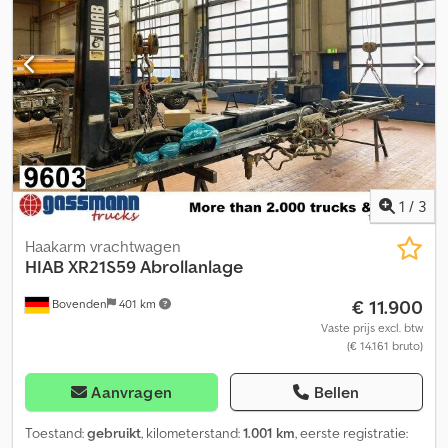
1
/
3
Haakarm vrachtwagen
HIAB
XR21S59 Abrollanlage
€ 11.900
Bovenden
401 km
Vaste prijs excl. btw
(€ 14.161 bruto)
Aanvragen
Bellen
Toestand:
gebruikt
, kilometerstand:
1.001 km
, eerste registratie: