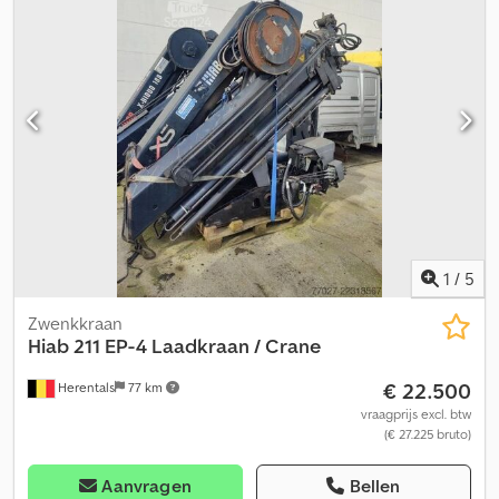
1
/
5
Zwenkkraan
Hiab
211 EP-4 Laadkraan / Crane
€ 22.500
Herentals
77 km
vraagprijs excl. btw
(€ 27.225 bruto)
Aanvragen
Bellen