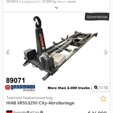
01/2013
, totaalgewicht:
21.000 kg
, kleur:
zwart
,
bestuurderscabine:
overig
, soort overbrenging:
overig
, Bouwjaar:
2013
, Voertuiglocatie: Bovenden, Opbouw: 21t Hiab XR21S59
Advertentie
afzetsysteem voor containers tot 7m, gedemonteerd van Daimler-
Benz Actros 2644 L 6x4 met een wielbasis van 4500 mm!
ACCESSOIRE-INFORMATIE ZONDER GARANTIE, wijzigingen,
tussentijdse verkoop en fouten voorbehouden! Cedpfx Aaeyf
Nwhs Tsha
1
/
13
Telehoist haakarmvoertuig
HIAB
XR5S3250 City-Abrollanlage
Bovenden
401 km