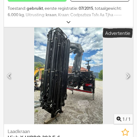
Toestand:
gebruikt
, eerste registratie:
07/2015
, totaalgewicht:
6.000 kg
, Uitrusting:
kraan
, Kraan: Codpszbza Tsfx Aa Tjha -----
Afstandsbediening - Kraan met 6 uitschuifdelen & flyjib met 3
uitschuifdelen - Functionerend - ca. 2000 bedrijfsuren
Advertentie
1
/
1
Laadkraan