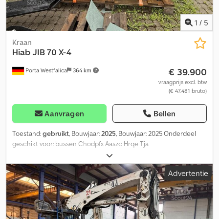
1
/
5
Kraan
Hiab
JIB 70 X-4
€ 39.900
Porta Westfalica
364 km
vraagprijs excl. btw
(€ 47.481 bruto)
Aanvragen
Bellen
Toestand:
gebruikt
, Bouwjaar:
2025
, Bouwjaar: 2025 Onderdeel
geschikt voor: bussen Chodpfx Aaszc Hrqe Tja
Advertentie