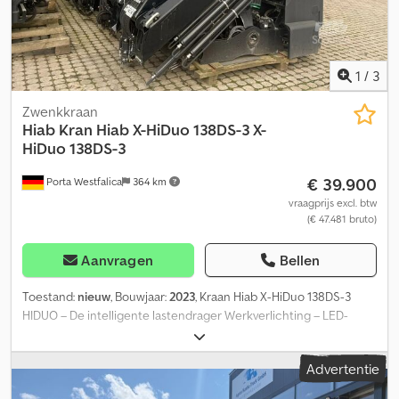
1
/
3
Zwenkkraan
Hiab
Kran Hiab X-HiDuo 138DS-3 X-
HiDuo 138DS-3
€ 39.900
Porta Westfalica
364 km
vraagprijs excl. btw
(€ 47.481 bruto)
Aanvragen
Bellen
Toestand:
nieuw
, Bouwjaar:
2023
, Kraan Hiab X-HiDuo 138DS-3
HIDUO – De intelligente lastendrager Werkverlichting – LED-
uitvoering CE-basisveiligheidsuitrusting, conform EU-norm – met
CE-certificaat Csdpfxsyntk Rj Aa Tjha Bedieningssysteem met 3
Advertentie
hydraulische circuits Hoogstand links, ventiel onderaan de
kraanvoet, voor afstandsbediening Beide zijden bedienbaar,