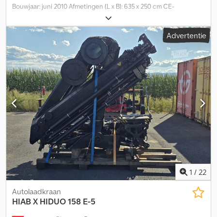
Bouwjaar: juni 2010 Afmetingen (L x B): 635 x 250 cm CE-
markering: ja Technische staat: zeer goed Optische staat: zeer
goed BTW/margeregeling: BTW aftrekbaar Haakarmkraan met
Advertentie
schep + HIAB 244-8 HIAB 244-E8 8-voudig hydraulisch
uitschuifbaar Chodpfx Aajzcxbde Tja Afstandsbediening
Hydraulische lier Maximaal hefvermogen: 8100 kg Maximale
werkhoogte: 23 m Maximaal hefvermogen bij 20,9 m: 480 kg
Roider-steunpoot Afmetingen onderzijde: 470 cm breed x 247 cm
Afneembare aluminium zijwanden Totale lengte incl. kraan: 635
cm
1
/
22
Autolaadkraan
HIAB
X HIDUO 158 E-5