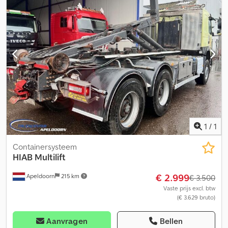
directe beschikbaarheid rechtstreeks van de fabrikant opbouw,
montage, bedrijfsvoertuigen beste prijs-kwaliteitverhouding
financieringsmogelijkheden inruil van uw oude voertuigen Kraan
Hiab X Hiduo 228-6 6-voudige uitschuiving radiografische
afstandsbediening 2,55 m = 5500 kg 4,45 m = 4150 kg 6,45 m =
2850 kg 8,45 m = 2120 kg 10,60 m = 1680 kg 12,70 m = 1380 kg 14,70
m = 1100 kg Csdpfsyntcyex Aa Teha 17,00 m = 810 kg Voor verdere
vragen staat ons team u in de volgende talen te woord. Wij
spreken Duits We spreken Engels Nous parlons français Mówimy
po polsku Мы говорим по-русски Govorimo Srpskohrvatski =
Verdere informatie = Bouwjaar: 2025 Algemene staat: zeer goed
Technische staat: zeer goed Optische staat: zeer goed
1
/
1
Containersysteem
HIAB
Multilift
€ 2.999
Apeldoorn
215 km
€ 3.500
Vaste prijs excl. btw
(€ 3.629 bruto)
Aanvragen
Bellen