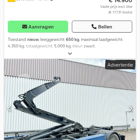
€ 14.900
Vaste prijs excl. btw
(€ 17.731 bruto)
Aanvragen
Bellen
Toestand:
nieuw
, leeggewicht:
650 kg
, maximaal laadgewicht:
4.350 kg
, totaalgewicht:
5.000 kg
, kleur:
zwart
,
bestuurderscabine:
overig
, soort overbrenging:
overig
,
laadruimte lengte:
4.000 mm
, Bouwjaar:
2023
, Voertuiglocatie:
Advertentie
Bovenden, DIN-vergrendeling Chjdpfox I Sb Nsx Aa Toa Opbouw:
Hiab Multilift City haakarmsysteem XR 5 S 3250, containers tot
4.000 mm. Nieuwe installatie uit voorraad (2023)! Accessoire-
informatie zonder garantie, wijzigingen, tussentijdse verkoop en
fouten voorbehouden!