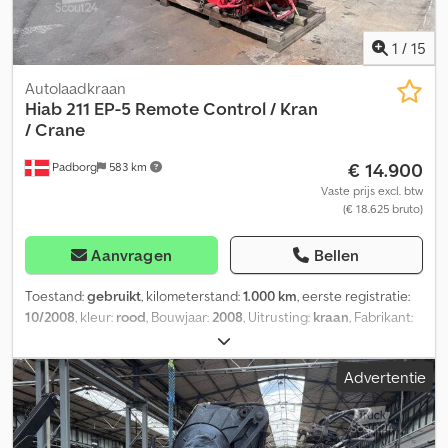
1
/
15
Autolaadkraan
Hiab
211 EP-5 Remote Control / Kran
/ Crane
€ 14.900
Padborg
583 km
Vaste prijs excl. btw
(€ 18.625 bruto)
Aanvragen
Bellen
Toestand:
gebruikt
, kilometerstand:
1.000 km
, eerste registratie:
10/2008
, kleur:
rood
, Bouwjaar:
2008
, Uitrusting:
kraan
, Fabrikant:
Hiab Model: 211 EP-5 Hipro met afstandsbediening Bouwjaar: 2008
Conditie: Goed Chedpfx Aezh Umloa Tea Serienummer: 21100548
Advertentie
Ref. nr.: 7922 Tonsmeter: 21 Afstandsbediening: ? Aantal
hydraulische uitschuivingen: 5 Maximale reikwijdte (hydraulisch):
15,1 m (1.060 kg)