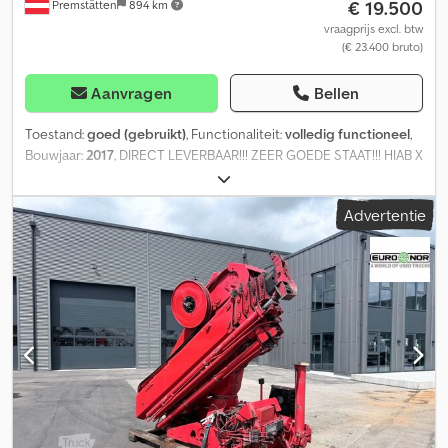
€ 19.500
Premstätten
894 km
vraagprijs excl. btw
(€ 23.400 bruto)
Aanvragen
Bellen
Toestand:
goed (gebruikt)
, Functionaliteit:
volledig functioneel
,
Bouwjaar:
2017
, DIRECT LEVERBAAR!!! ZEER GOEDE STAAT!!! HIAB X
HIDUO 158 E-5 5x hydraulische uitschuifstukken 4x hydraulische
aansluitingen voor rotator en grijper Afstandsbediening
Advertentie
Codpfszmzlrex Aa Tjha