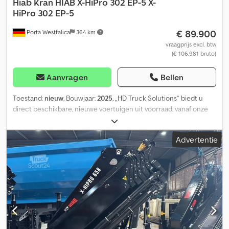
Hiab
Kran HIAB X-HiPro 302 EP-5 X-
HiPro 302 EP-5
€ 89.900
Porta Westfalica
364 km
vraagprijs excl. btw
(€ 106.981 bruto)
Aanvragen
Bellen
Toestand:
nieuw
, Bouwjaar:
2025
, „HD Truck Solutions“ biedt u
direct beschikbare, nieuwe voertuigen uit voorraad, vanaf onze
locatie in Porta Westfalica/Duitsland. Voor alle klanten die zich in
een acute noodsituatie bevinden (korte termijn uitbreiding van
Advertentie
de capaciteit of vervangende investering). Uw voordelen: direct
inzetbare complete voertuigen (kraanwagen/kort hout/kipper
met afrolbak) directe beschikbaarheid rechtstreeks van de
fabrikant opbouw, montage, bedrijfsvoertuigen de beste prijs-
kwaliteitverhouding financieringsmogelijkheden inruil van uw
oude voertuigen Kraan HIAB X-HiPro 302 EP-5 5-voudige
uitschuiving draadloze afstandsbediening hydraulische leidingen
voor aanbouwonderdelen Voor verdere vragen staat ons team in
de volgende talen tot uw beschikking: We spreken Duits We