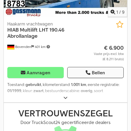
1
/
9
Haakarm vrachtwagen
HIAB
Multilift LHT 190.46
Abrollanlage
€ 6.900
Bovenden
401 km
Vaste prijs excl. btw
(€ 8.211 bruto)
Aanvragen
Bellen
Toestand:
gebruikt
, kilometerstand:
1.001 km
, eerste registratie:
01/1999
, kleur:
zwart
, bestuurderscabine:
overig
, soort
overbrenging:
overig
, Bouwjaar:
1999
, Voertuiglocatie: Bovenden,
Chedpfoi Rrzdsx Aa Toa Opbouw: Hiab Multilift haaksysteem type
LHT190.46 met knikarm, geschikt voor containers tot 5,6 m.
VERTROUWENSZEGEL
Gedemonteerd van DAIMLER-BENZ Actros 1831 L 4x2 met een
wielbasis van 4.800 mm! Buitenbreedte chassis 870 mm.
Door TruckScout24 gecertificeerde dealers
INFORMATIE OVER ACCESSOIRES ZONDER GARANTIE, wijzigingen,