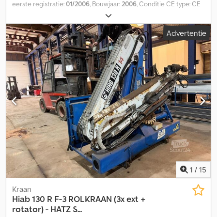
eerste registratie:
01/2006
, Bouwjaar:
2006
, Conditie CE type: CE
= Meer informatie = Merk motor: HATZ Cjdpfx Aasy Svwco Tsha
Onderdeel geschikt voor: - Hiab 130 R F-3 - Hiab 130 R F-3
Advertentie
Kraanwagen Aanbouwdeel geschikt voor: Vrachtwagens CE
markering: ja Technische staat: goed Optische staat: goed
Schade: schadevrij
1
/
15
Kraan
Hiab
130 R F-3 ROLKRAAN (3x ext +
rotator) - HATZ S...