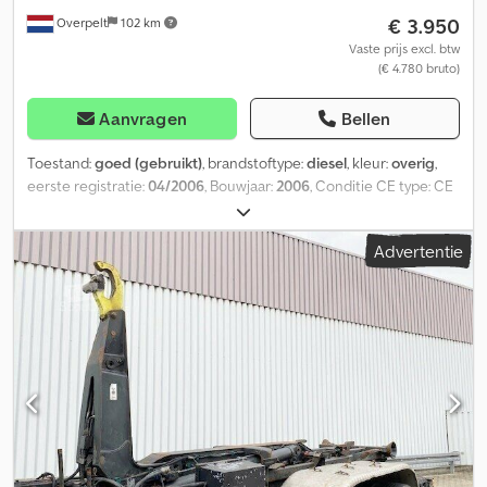
€ 3.950
Overpelt
102 km
Vaste prijs excl. btw
(€ 4.780 bruto)
Aanvragen
Bellen
Toestand:
goed (gebruikt)
, brandstoftype:
diesel
, kleur:
overig
,
eerste registratie:
04/2006
, Bouwjaar:
2006
, Conditie CE type: CE
= Meer informatie = Merk motor: HATZ Onderdeel geschikt voor:
Chodpfxjy Svvfs Aa Tja - Hiab 130 R F-3 - Hiab 130 R F-3
Advertentie
Kraanwagen Aanbouwdeel geschikt voor: Vrachtwagens CE
markering: ja Technische staat: goed Optische staat: goed
Schade: schadevrij