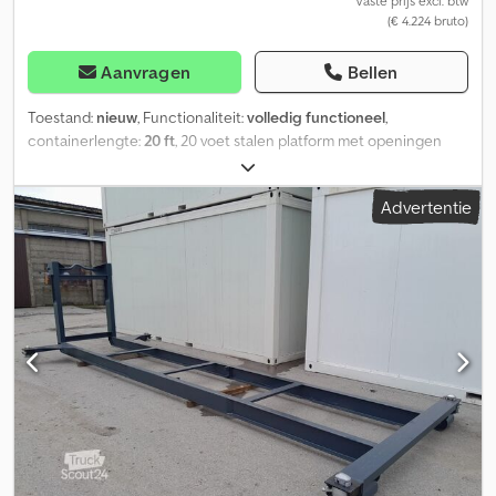
Vaste prijs excl. btw
(€ 4.224 bruto)
Aanvragen
Bellen
Toestand:
nieuw
, Functionaliteit:
volledig functioneel
,
containerlengte:
20 ft
, 20 voet stalen platform met openingen
voor vorkheftrucks Een stalen platform kan in de bouwsector
worden gebruikt. Met platforms worden stabiele funderingen
Advertentie
gecreëerd voor gebouwen en bruggen of andere constructies.
Platforms worden ook gebruikt voor het transport van machines,
graafmachines, vorkheftrucks, auto's of andere voertuigen. Ook in
de offshore-industrie en op booreilanden worden platforms
gebruikt. Buitenafmetingen: Lengte: 6.058 mm Breedte: 2.438 mm
Hoogte: 160 mm Alle opgegeven afmetingen zijn indicatief.
Waarden kunnen afwijken. Afhalen: Globaltainer GmbH, Chjdpfx
Aisznt Tqscea An der Autobahn 12 29690 Buchholz / Aller,
Duitsland Levering door heel Duitsland is mogelijk, eventueel met
lossen door een vrachtwagen met laadkraan. Neem contact met
ons op voor een levering en wij maken een offerte voor u. Uw
Globaltainer GmbH-team