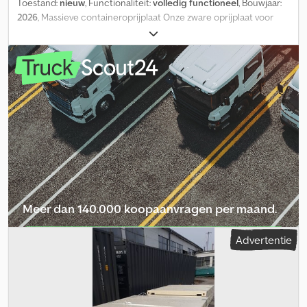
Toestand:
nieuw
, Functionaliteit:
volledig functioneel
, Bouwjaar:
2026
, Massieve containeroprijplaat Onze zware oprijplaat voor
containers maakt het mogelijk om containers snel en eenvoudig
te laden en te lossen. Bovendien zorgt onze oprijplaat voor een
veilige toegang tot uw container. Het laden van pallets met een
palletwagen wordt hierdoor een eenvoudige klus. Maar onze
oprijplaat kan niet alleen met een palletwagen, handkar, steekkar
of kruiwagen worden gebruikt, maar ook met een intern
transportvoertuig (vorkheftruck). Onze oprijplaat is voorzien van
een in hoogte verstelbare lip die zich perfect aanpast aan de
container. Chodpfxsznvg Ho Aicea Afmetingen: 2000 x 200 x 1800
mm (breedte x hoogte x lengte) Gewicht: 360 kg
Leveringsomvang: 1 x containeroprijplaat Draagkracht: ca. 7 ton
Uw Globaltainer GmbH-team
Meer dan 140.000 koopaanvragen per maand.
Selecteer dealerpakket
Advertentie