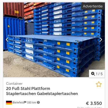
Advertentie
1
/
5
Container
20 Fuß Stahl Plattform
Staplertaschen
Gabelstaplertaschen
€ 3.550
Bielefeld
330 km