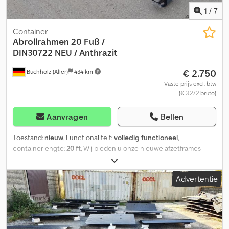
1
/
7
Container
Abrollrahmen 20 Fuß /
DIN30722
NEU / Anthrazit
€ 2.750
Buchholz (Aller)
434 km
Vaste prijs excl. btw
(€ 3.272 bruto)
Aanvragen
Bellen
Toestand:
nieuw
, Functionaliteit:
volledig functioneel
,
containerlengte:
20 ft
, Wij bieden u onze nieuwe afzetframes
volgens DIN 30722 aan. ✔️ Toegestaan totaalgewicht volgens DIN
30722-1 • Standaard 15 ton, op verzoek 20 ton ✔️ 20-voets
Advertentie
containertransport mogelijk ✔️ Ophangbeslag voor
haaksystemen volgens DIN 30722 ✔️ Rollen en onderframe van INP
180 ✔️ Rollen uitwisselbaar Chjdpfszn I H Sex Aicea ✔️ Gelakt in
RAL 7016 antraciet ✔️ Ophangbeugel Ø 50 mm ✔️ Opnamehoogte
is 1570 mm ✔️ Frame volgens IP 180 Geschikt voor het transport