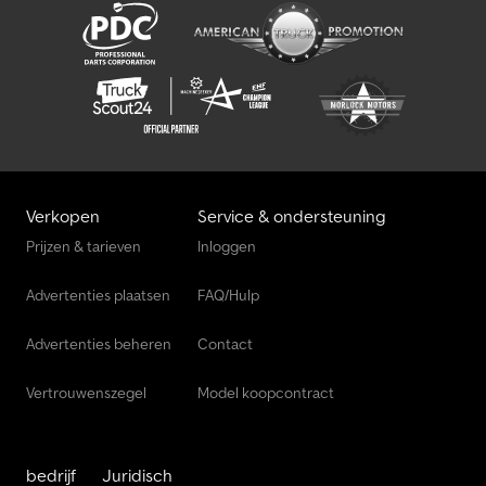
Transporttechniek Voor Landbouw
Verkopen
Service & ondersteuning
Prijzen & tarieven
Inloggen
Advertenties plaatsen
FAQ/Hulp
Advertenties beheren
Contact
Vertrouwenszegel
Model koopcontract
bedrijf
Juridisch