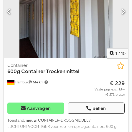
werkdagen binnen 72 uur na ontvangst van betaling. Prijzen zijn
exclusief 19% btw. We horen graag van u. Voor vragen staan wij
graag tot uw beschikking!
1
/
10
Container
600g Container Trockenmittel
€ 229
Hamburg
514 km
Vaste prijs excl. btw
(€ 273 bruto)
Aanvragen
Bellen
Toestand:
nieuw
, CONTAINER-DROOGMIDDEL /
LUCHTONTVOCHTIGER voor zee- en opslagcontainers 600 g