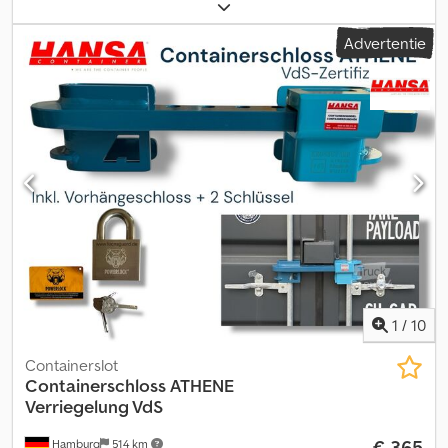
wissellaadbak-frames van 7,82 m lang van Mildner of Göbel met
onderkoppeling. Geschikt voor Actros voertuigen. Met deze
Advertentie
frames kunt u een hoogteverschil van 20 cm overbruggen (bijv.
afzethoogte 1,12 m en 1,32 m). Inclusief de onderkoppeling met
een 50 mm pen. Cedpfexyxzwjx Aicjha
1
/
10
Containerslot
Containerschloss ATHENE
Verriegelung VdS
€ 365
Hamburg
514 km