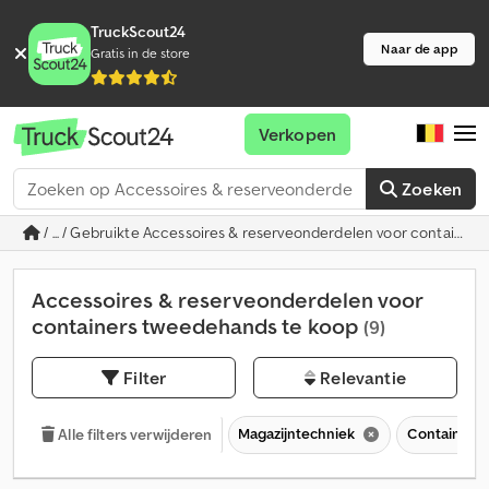
TruckScout24
Naar de app
Gratis in de store
Verkopen
Zoeken
/ ... / Gebruikte Accessoires & reserveonderdelen voor containers
Accessoires & reserveonderdelen voor
containers tweedehands te koop
(9)
Filter
Relevantie
Magazijntechniek
Containers 
Alle filters verwijderen