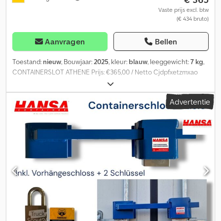
Vaste prijs excl. btw
(€ 434 bruto)
Aanvragen
Bellen
Toestand:
nieuw
, Bouwjaar:
2025
, kleur:
blauw
, leeggewicht:
7 kg
,
CONTAINERSLOT ATHENE Prijs: €365,00 / Netto Cjdpfxetzmxao
Aiceha Dient als beveiliging tegen diefstal uit zeecontainer of
opslagcontainer - voorheen bekend onder OMEGA - massieve,
Advertentie
weerbestendige stalen vergrendeling - innovatieve
zaagbescherming - boorbeveiligd, ANTI-Drill - geschikt voor TAPA
TSR-certificering - gecertificeerd: VdS M125303 (Duitsland) - incl.
PowerLock LP-700 beugelslot + 2 sleutels - 1 sleutelkaart - lak:
blauw - weerbestendige lak - voor een deurstangafstand van 225
mm - 435 mm - gewicht ca. 7,50 kg Gratis verzending binnen
Duitsland. Levering vindt plaats op werkdagen binnen 72 uur na
ontvangst van betaling. De prijzen zijn exclusief 19% btw. Wij
horen graag van u. Voor vragen staan wij graag tot uw
beschikking!