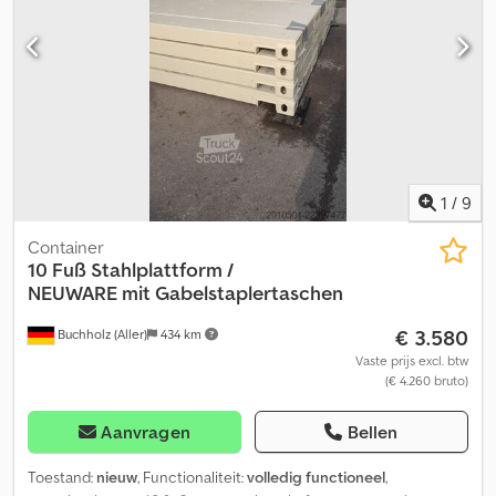
1
/
9
Container
10 Fuß Stahlplattform /
NEUWARE
mit Gabelstaplertaschen
€ 3.580
Buchholz (Aller)
434 km
Vaste prijs excl. btw
(€ 4.260 bruto)
Aanvragen
Bellen
Toestand:
nieuw
, Functionaliteit:
volledig functioneel
,