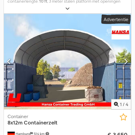
containerlengte:
10 ft
, 3 meter stalen platform met openingen
voor vorkheftrucks Een stalen platform kan in de bouwsector
worden gebruikt. Platformen worden gebruikt voor het transport
Advertentie
van machines, graafmachines, vorkheftrucks, auto's of andere
voertuigen. Ook in de offshore-industrie en op booreilanden
worden platformen gebruikt. Buitenafmetingen: Lengte: 2.991 mm
Breedte: 2.438 mm Hoogte: 160 mm Cjdpfx Aijznuvgeceha Alle
maten zijn indicatief. De waarden kunnen afwijken. Afhalen:
Globaltainer GmbH, An der Autobahn 12 29690 Buchholz / Aller,
Duitsland Levering door heel Duitsland is mogelijk, eventueel met
lossen door een vrachtwagen met laadkraan. Neem contact met
ons op voor een levering, dan maken wij een offerte voor u. Uw
Globaltainer GmbH-team
1
/
4
Container
8x12m Containerzelt
€ 3.650
Hamburg
514 km