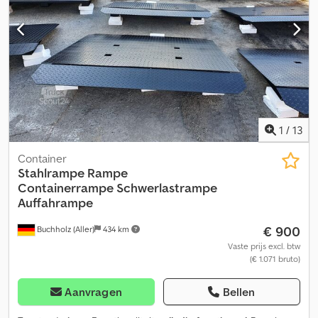
van kantoor-/wooncontainers, puincontainers, bakken,
opslagcontainers, zeecontainers of grotere machines. Geschikt
voor ISO-containers met twistlocksluiting. Transport binnen heel
Duitsland mogelijk tegen meerprijs. Wij zien uw aanvraag graag
tegemoet! Team Globaltainer
1
/
13
Container
Stahlrampe Rampe
Containerrampe
Schwerlastrampe
Auffahrampe
€ 900
Buchholz (Aller)
434 km
Vaste prijs excl. btw
(€ 1.071 bruto)
Aanvragen
Bellen