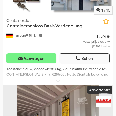
1
/
10
Containerslot
Containerschloss Basis Verriegelung
€ 249
Hamburg
514 km
Vaste prijs excl. btw
(€ 296 bruto)
Aanvragen
Bellen
Toestand:
nieuw
, leeggewicht:
7 kg
, kleur:
blauw
, Bouwjaar:
2025
,
CONTAINERSLOT BASIS Prijs: €265,00 / Netto Dient als beveiliging
tegen diefstal uit zeecontainers of opslagcontainers.
Chjdotzmzzopfx Aicoa - Massieve, weerbestendige stalen
Advertentie
vergrendeling - Innovatieve doorzaagbeveiliging - Boorbeveiligd,
ANTI-Drill - Inclusief PowerLock PL-700 beugelslot met 2 sleutels -
1 sleutelkaart - Coating: blauw - Weerbestendige lak - Geschikt
voor deurstangafstand 200 mm - 450 mm - Gewicht ca. 7,50 kg
Gratis verzending binnen Duitsland. Levering vindt plaats op