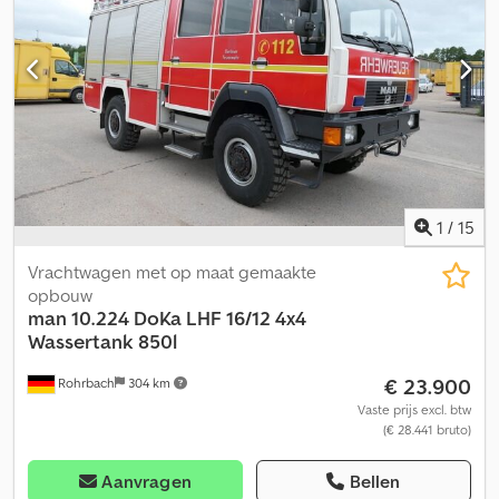
Achterluchtvering
1
/
15
Vrachtwagen met op maat gemaakte
opbouw
man
10.224 DoKa LHF 16/12 4x4
Wassertank 850l
€ 23.900
Rohrbach
304 km
Vaste prijs excl. btw
(€ 28.441 bruto)
Aanvragen
Bellen