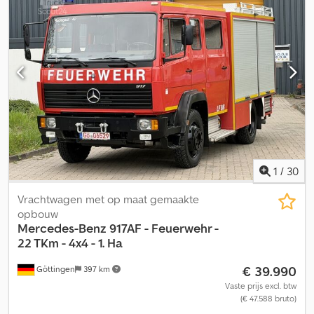
voertuig Categorie - Overige vrachtwagens Merk -
Mercedes‑Benz Model - 1124 - Blusvoertuig - 9.000 km - 4x4
Kilometerstand - 9.000 km Maand van toelating - 04 Jaar van
toelating - 2000 Cilinderinhoud (cc) - 5.958 Vermogen (kW) - 177
Brandstoftype - Diesel Codpfjy E Tt Uox Aitoha Totaalgewicht (kg)
- 12.100 Leeggewicht (kg) - 8.400 Laadvermogen (kg) - 3.700 Kleur
- Rood Aantal zitplaatsen - 7 Aantal deuren - 4 Aantal assen - 2
Wielconfiguratie - 4x4 Onderhoud - Gemeentelijk voertuig
Ophanging - Blad/Blad Transmissie - Automaat Voertuiguitrusting
- Differentieelslot voor, differentieelslot achter, zwaailicht
Uitrusting - Luchthoorn Netto-prijs voor bedrijven/export (€) -
39.990 Wijzigingen, tussentijdse verkoop en fouten
1
/
30
voorbehouden Telefoon: +49 551 50 84 912
Vrachtwagen met op maat gemaakte
opbouw
Mercedes-Benz
917AF - Feuerwehr -
22 TKm - 4x4 - 1. Ha
€ 39.990
Göttingen
397 km
Vaste prijs excl. btw
(€ 47.588 bruto)