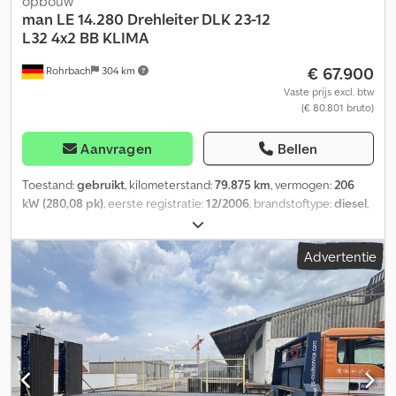
opbouw
man
LE 14.280 Drehleiter DLK 23-12
L32 4x2 BB KLIMA
€ 67.900
Rohrbach
304 km
Vaste prijs excl. btw
(€ 80.801 bruto)
Aanvragen
Bellen
Toestand:
gebruikt
, kilometerstand:
79.875 km
, vermogen:
206
kW (280,08 pk)
, eerste registratie:
12/2006
, brandstoftype:
diesel
,
leeggewicht:
14.165 kg
, maximaal laadgewicht:
835 kg
,
totaalgewicht:
15.000 kg
, volgende keuring (TÜV):
11/2026
,
Advertentie
brandstof:
diesel
, kleur:
rood
, bestuurderscabine:
overig
, soort
overbrenging:
overig
, emissieklasse:
Euro 3
, ophanging:
overig
,
aantal zitplaatsen:
3
, totale lengte:
10.000 mm
, Bouwjaar:
2006
,
bedrijfsturen:
6.922 h
, bouwhoogte:
3.350 mm
, Gereviseerd in
2023 Laatste inspectie: 10-11-2025 Aankoop of inruil van: -
Bestelwagens - Heftrucks - Bedrijfsvoertuigen - Speciale
voertuigen - Wagenparken Zeer grote keuze aan Iveco Daily,
Volkswagen Caddy en Volkswagen T5 van Deutsche Post. Overige