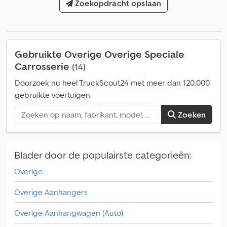
mechanisch
, aantal versnellingen:
Zoekopdracht opslaan
8
, emissieklasse:
Euro 5
,
ophanging:
staal
, aantal zitplaatsen:
2
, Bouwjaar:
2012
,
bedrijfsturen:
1.850 h
, Uitrusting:
ABS, AdBlue, EBS (Elektronisch
Remsysteem), Tachograaf, airconditioning, boordcomputer,
centrale vergrendeling, compressor, differentieelslot
,
Gebruikte Overige Overige Speciale
speciaalvoertuig met opbouw Straatveegmachine TS4M merk
Carrosserie
(14)
ATUOBREN Chsdpfsyx Icqex Aitsa
Doorzoek nu heel TruckScout24 met meer dan 120.000
gebruikte voertuigen.
Zoeken
Blader door de populairste categorieën:
Overige
Overige Aanhangers
Overige Aanhangwagen (Auto)