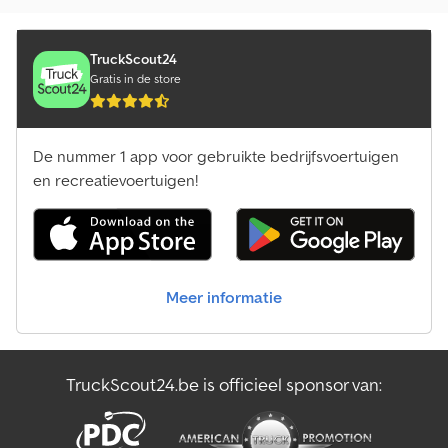
Overige Laadwagen
Overige Oldtimer
TruckScout24
Gratis in de store
Overige Overige
Overige Overige Apparaten
De nummer 1 app voor gebruikte bedrijfsvoertuigen
Overige Pers
en recreatievoertuigen!
Overige Speciale Carrosserie
Overige Speciale Container
Meer informatie
Overige Standaard
Overige Voermengwagens
TruckScout24.be is officieel sponsor van:
Overige Vrachtwagens
Overige Zwaar Transport