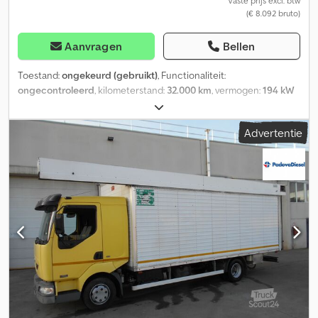
Vaste prijs excl. btw
(€ 8.092 bruto)
Aanvragen
Bellen
Toestand:
ongekeurd (gebruikt)
, Functionaliteit:
ongecontroleerd
, kilometerstand:
32.000 km
, vermogen:
194 kW
(263,77 pk)
, eerste registratie:
12/1992
, brandstoftype:
diesel
,
totaalgewicht:
15.000 kg
, asconfiguratie:
4x4
, volgende keuring
Advertentie
(TÜV):
01/2026
, kleur:
rood
, bestuurderscabine:
slaapcabine
,
soort overbrenging:
mechanisch
, ophanging:
staal
, Bouwjaar:
1992
, Uitrusting:
ABS, differentieelslot, kabel lier,
vierwielaandrijving
, Duitse voertuig koppeling defect (koppeling)
Ex-brandweerwagen Iveco Magirus 120-25 4x4 vierwielaandrijving
KM: 32.000 V8-motor Deutz F8L513 Lier Rotzler Type 035 Codoxfg
Uvjpfx Aitoha Bluswatertank 1.900 liter Schuimtank 100 liter TÜV
tot 01/2026 Extra service mogelijk! Exportkenteken (rood / 30
dagen) Duitsland Kortstondig kenteken (geel / 5 dagen) Duitsland
Overbrengingskenteken Oostenrijk kan worden geregeld
Voertuiglevering mogelijk (tegen vergoeding) De online
verstrekte informatie is vrijblijvende beschrijving. Dit vormt geen
gegarandeerde eigenschap. De verkoper is niet aansprakelijk