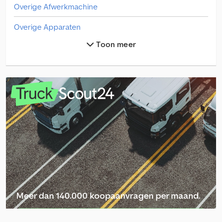
Overige Afwerkmachine
Overige Apparaten
Toon meer
Overige Bestelwagens
Overige Bietenrooier
Overige Cabine
Overige Chassis
Overige Dekzeil
Overige Eggen Overige
Overige Gemeente Voertuigen
Overige Hout Transport
Meer dan 140.000 koopaanvragen per maand.
Overige Houwelen
Selecteer dealerpakket