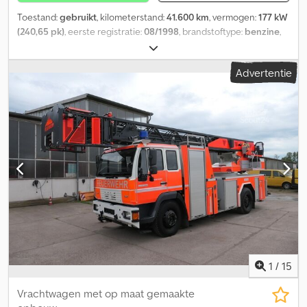
Toestand:
gebruikt
, kilometerstand:
41.600 km
, vermogen:
177 kW
(240,65 pk)
, eerste registratie:
08/1998
, brandstoftype:
benzine
,
kleur:
blauw
, bestuurderscabine:
overig
, soort overbrenging:
overig
, emissieklasse:
geen
, ophanging:
overig
, Bouwjaar:
1998
,
Advertentie
Inkoop of inruil van: - Bestelwagens - Heftrucks -
Bedrijfsvoertuigen - Speciale voertuigen - Wagenparken Zeer
groot aanbod van Iveco Daily, Volkswagen Caddy en Volkswagen
T5 van Deutsche Post. Codpfx Aeziqltsiteha Overige diensten: -
Diverse laadopties - Kentekenservice - Levering binnen Duitsland
mogelijk tegen meerprijs Bezichtiging is ook zonder afspraak
mogelijk: Ma. – Vr.: 08:00 tot 17:00 uur Za.: 9:00 tot 14:00 uur Adres:
Hauptstr. 90 76865 Rohrbach (Pfalz) Tel.: E-mail: Meer informatie
op We speak German / English / Russian / Italian / French / Spanish
Meer informatie Verkoop uitsluitend aan bedrijven (landbouw,
zelfstandigen, klein- en grootbedrijf) of export. Wijzigingen en
tussentijdse verkoop voorbehouden.
1
/
15
Vrachtwagen met op maat gemaakte