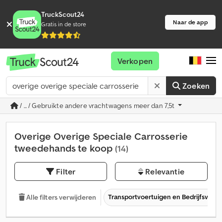
TruckScout24
Naar de app
Gratis in de store
Verkopen
Zoeken
/ ... / Gebruikte andere vrachtwagens meer dan 7,5t
Overige Overige Speciale Carrosserie
tweedehands te koop
(14)
Filter
Relevantie
Transportvoertuigen en Bedrijfsvoer
Alle filters verwijderen