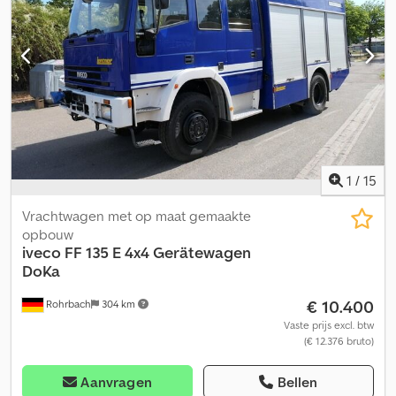
1
/
15
Vrachtwagen met op maat gemaakte
opbouw
iveco
FF 135 E 4x4 Gerätewagen
DoKa
€ 10.400
Rohrbach
304 km
Vaste prijs excl. btw
(€ 12.376 bruto)
Aanvragen
Bellen