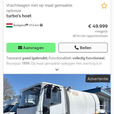
in € - 39.990 Wijzigingen, tussenverkoop en drukfouten
Vrachtwagen met op maat gemaakte
voorbehouden Telefoon +49 551 50 84 912
opbouw
turbo's hoet
€ 49.999
Budapest
1.112 km
vraagprijs
(BTW niet rapporteerbaar)
Aanvragen
Bellen
Toestand:
goed (gebruikt)
, Functionaliteit:
volledig functioneel
,
Bouwjaar:
1999
, Op maat gemaakte oplegger. Het voertuig is in
Nederland gebouwd op speciale bestelling (door Turbo's hoet).
Uitgerust met airconditioning, watertank en eigen generator.
Advertentie
Veel mogelijkheden voor marketing- en promotiedoeleinden, kan
worden gebruikt als VIP-lounge. Voor meer informatie kunt u
contact met ons opnemen. Cjdpfx Aiozamzgoteha