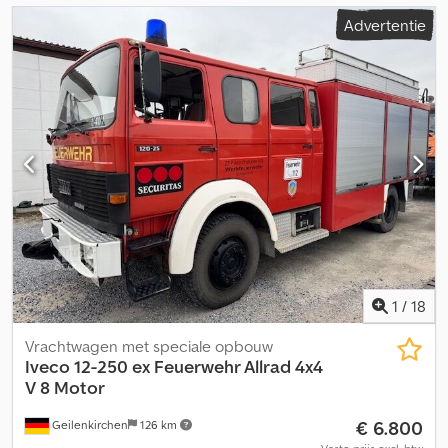
Advertentie
1
/
18
Vrachtwagen met speciale opbouw
Iveco
12-250 ex Feuerwehr Allrad 4x4
V 8 Motor
€ 6.800
Geilenkirchen
126 km