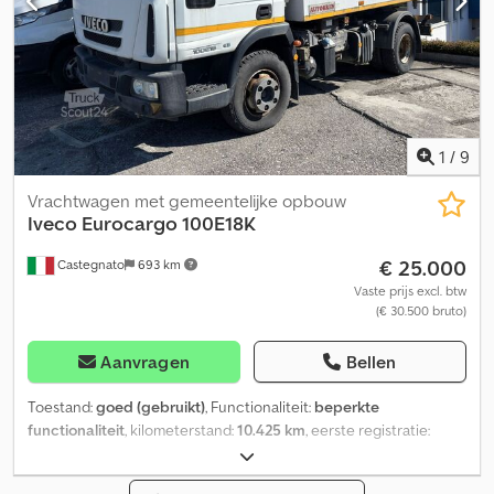
1
/
9
Vrachtwagen met gemeentelijke opbouw
Iveco
Eurocargo 100E18K
€ 25.000
Castegnato
693 km
Vaste prijs excl. btw
(€ 30.500 bruto)
Aanvragen
Bellen
Toestand:
goed (gebruikt)
, Functionaliteit:
beperkte
functionaliteit
, kilometerstand:
10.425 km
, eerste registratie:
03/2012
, brandstoftype:
diesel
, asconfiguratie:
2 assen
, brandstof:
diesel
, remmen:
motorrem
, kleur:
wit
, soort overbrenging: