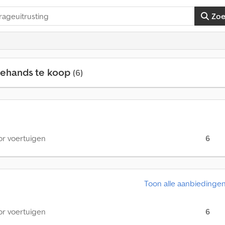
Zo
dehands te koop
(6)
or voertuigen
6
Toon alle aanbiedinge
or voertuigen
6