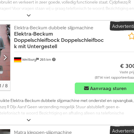
ruikt en verkeert in zeer goede, volledig functionele staat. Cjdpfxezq R
d
vragen! Voor vragen staan wij u graag telefonisch te woord. Bezichtiging en
a
n
he afspraak! Wijzigingen, tussentijdse verkoop en fouten voorbehouden.
4
m
Advertent
Elektra-Beckum dubbele slijpmachine
i
Elektra-Beckum
l
Doppelschleifbock
Doppelschleifboc
j
k mit Untergestell
o
e
n
Weilburg
265 km
€ 30
g
e
Vaste pri
ï
(BTW niet rapporteerbaa
n
1
/
8
Aanvraag sturen
t
e
­
bruikte Elektra-Beckum dubbele slijpmachine met onderstel en opvangbak,
r
fszq R Dljx Aarsf Geen verzending mogelijk Stuur alstublieft geen e-
e
 telefonisch te woord. Bezichtiging en afhaling alleen na telefonische
s
se verkoop en fouten voorbehouden.
s
e
Advertent
Matra kleppen-slijpmachine
e