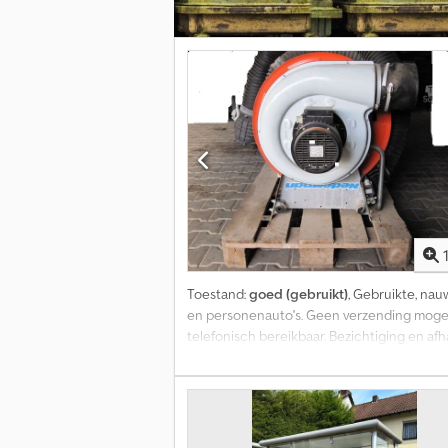
Toestand:
goed (gebruikt)
, Gebruikte, nau
en personenauto's. Geen verzending mogelij
telefonisch bereikbaar. Bezichtiging en afha
verkoop en vergissingen voorbehouden. Cod