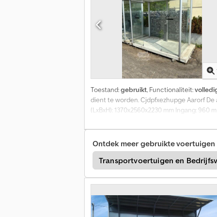
Toestand:
gebruikt
, Functionaliteit:
volledi
dient te worden. Cjdpfxezhupge Aarorf De 
(LxBxH): 1370x2560x2230 mm Ingang: 960 
Ontdek meer gebruikte voertuigen
Multitel Hoogwerker
Transportvoertuigen en Bedrijfs