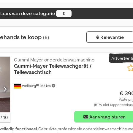
laars van deze categorie
3
dehands te koop
(6)
Relevantie
V
Advertent
Gummi-Mayer onderdelenwasmachine
e
Gummi-Mayer
Teilewaschgerät /
r
Teilewaschtisch
k
o
o
Weilburg
265 km
p
€ 39
a
Vaste pri
a
(BTW niet rapporteerbaa
n
m
Aanvraag sturen
/
10
e
e
volledig functioneel
, Gebruikte professionele onderdelenwasmachine va
r