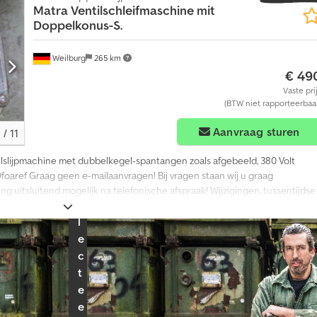
Matra
Ventilschleifmaschine mit
r
Doppelkonus-S.
d
e
p
Weilburg
265 km
e
€ 49
r
Vaste pri
m
(BTW niet rapporteerbaa
a
a
Aanvraag sturen
1
/
11
n
d
.
elslijpmachine met dubbelkegel-spantangen zoals afgebeeld, 380 Volt
foaref Graag geen e-mailaanvragen! Bij vragen staan wij u graag
S
ing uitsluitend mogelijk na telefonische afspraak! Wijzigingen, tussentijdse
e
l
e
c
t
e
e