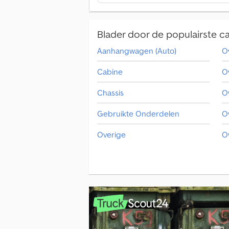
Blader door de populairste c
Aanhangwagen (Auto)
O
Cabine
O
Chassis
O
Gebruikte Onderdelen
O
Overige
O
Overige Aanbouw-/Opbouw/Kraan
Overige Aanhangers
O
Overige Aanhangwagen (Auto)
O
Overige Afwerkmachine
O