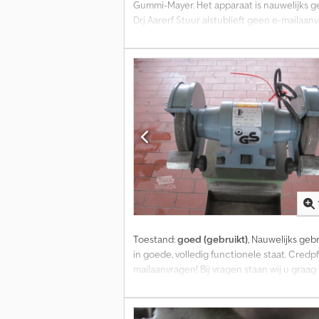
Gummi-Mayer. Het apparaat is nauwelijks geb
Drj Aarerf Stuur alstublieft geen e-mailaan
afhaling zijn alleen mogelijk na telefonisc
Toestand:
goed (gebruikt)
, Nauwelijks ge
in goede, volledig functionele staat. Credp
mailaanvragen! Bij vragen staan wij u graag
afspraak mogelijk! Wijzigingen, tussentijd