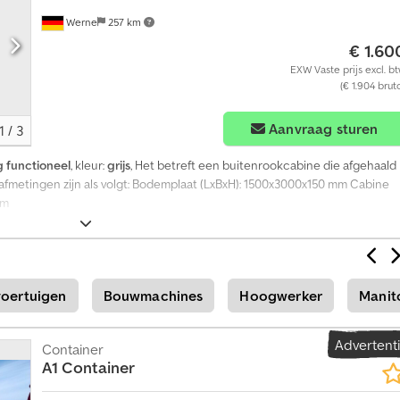
i
Werne
257 km
d
€ 1.60
u
EXW Vaste prijs excl. b
e
(€ 1.904 brut
l
e
Aanvraag sturen
1
/
3
a
d
g functioneel
, kleur:
grijs
, Het betreft een buitenrookcabine die afgehaald
v
afmetingen zijn als volgt: Bodemplaat (LxBxH): 1500x3000x150 mm Cabine
mm
e
r
t
e
n
voertuigen
Bouwmachines
Hoogwerker
Manit
t
i
Advertent
Container
e
A1 Container
a
a