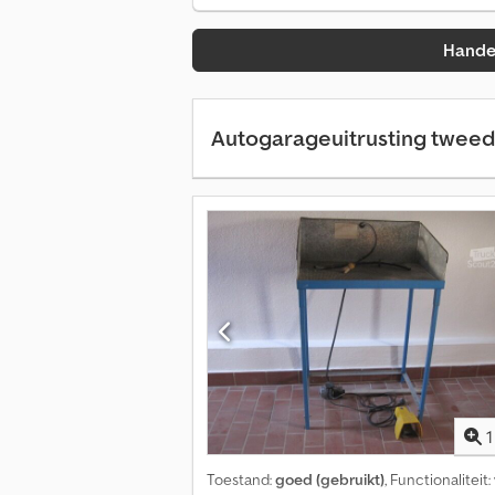
Hande
Autogarageuitrusting twee
1
Toestand:
goed (gebruikt)
, Functionaliteit: