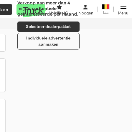
Verkoop aan meer dan 4
miljoen potentiële
eken
Verkopen
Taal
Volglijst
(0)
Inloggen
Menu
geïnteresseerde per maand.
Selecteer dealerpakket
Individuele advertentie
aanmaken
n