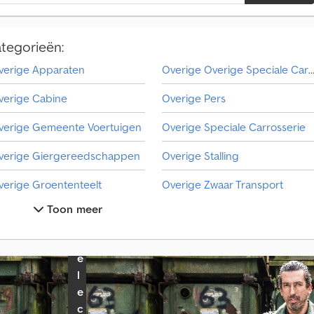
v
r
a
ategorieën:
g
e
verige Apparaten
Overige Overige Speciale Carrosse
n
p
verige Cabine
Overige Pers
e
r
verige Gemeente Voertuigen
Overige Speciale Carrosserie
m
a
verige Giergereedschappen
Overige Stalling
a
n
verige Groententeelt
Overige Zwaar Transport
d
Toon meer
Overige Hooimachine / Hooikeerder / Weide-Apparatuur
Platform
.
S
verige Open Laadbak
Verhoogde Bestelwagen
e
verige Overige
l
e
verige Overige Apparaten
c