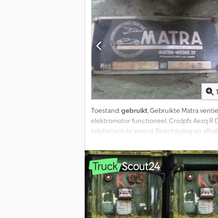
Toestand:
gebruikt
, Gebruikte Matra venti
elektromotor functioneel. Crsdpfx Aezq R D
telefonisch te woord. Bezichtiging en afhal
verkoop en fouten voorbehouden.