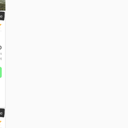
ie
0
js
r)
ie