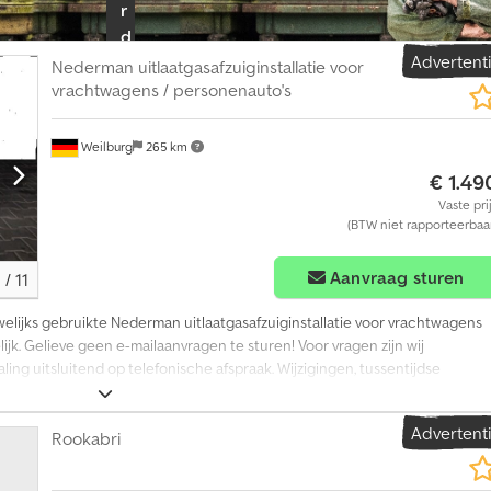
r
d
Advertent
e
Nederman uitlaatgasafzuiginstallatie voor
a
vrachtwagens / personenauto's
l
e
Weilburg
265 km
r
€ 1.49
p
Vaste pri
a
(BTW niet rapporteerbaa
k
k
Aanvraag sturen
1
/
11
e
welijks gebruikte Nederman uitlaatgasafzuiginstallatie voor vrachtwagens
t
k. Gelieve geen e-mailaanvragen te sturen! Voor vragen zijn wij
ling uitsluitend op telefonische afspraak. Wijzigingen, tussentijdse
I
pfxszq R A Is Aarsrf
n
d
Advertent
Rookabri
i
v