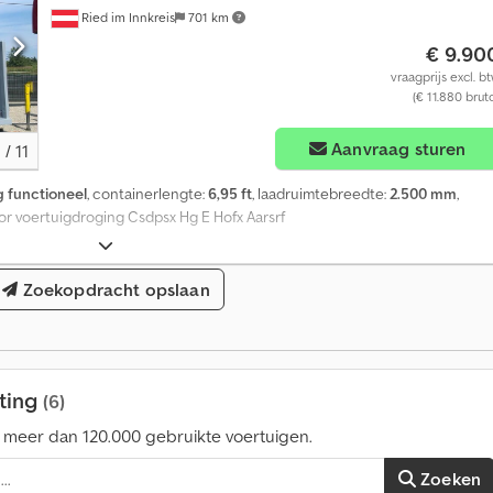
M
Ried im Innkreis
701 km
n
e
€ 9.90
m
e
a
vraagprijs excl. b
r
(€ 11.880 brut
k
d
e
a
Aanvraag sturen
1
/
11
n
n
1
g functioneel
, containerlengte:
6,95 ft
, laadruimtebreedte:
2.500 mm
,
4
oor voertuigdroging Csdpsx Hg E Hofx Aarsrf
0
.
0
Zoekopdracht opslaan
0
0
k
o
o
ting
(6)
p
a
meer dan 120.000 gebruikte voertuigen.
a
Zoeken
n