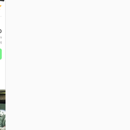
0
js
r)