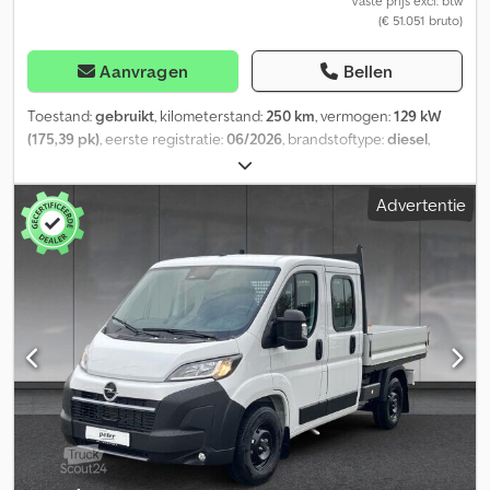
Vaste prijs excl. btw
(€ 51.051 bruto)
Aanvragen
Bellen
Toestand:
gebruikt
, kilometerstand:
250 km
, vermogen:
129 kW
(175,39 pk)
, eerste registratie:
06/2026
, brandstoftype:
diesel
,
totaalgewicht:
3.500 kg
, bandenmaten:
225/65R16
,
asconfiguratie:
4x2
, wielbasis:
3.750 mm
, kleur:
wit
,
Advertentie
bestuurderscabine:
dagcabine
, soort overbrenging:
automatisch
, emissieklasse:
geen
, ophanging:
staal
, aantal
zitplaatsen:
7
, laadruimtebreedte:
2.070 mm
, bedrijfsklaar gewicht:
225 kg
, Uitrusting:
ABS, aanhangwagenkoppeling,
airconditioning, boordcomputer, cabine, cruise control, laag
geluidsniveau, tractieregeling
, Financiering/leasering mogelijk
na succesvolle kredietwaardigheidscontrole! Neem contact met
ons op! Onder voorbehoud van fouten en tussenverkoop.
Wielbasis 3750 mm, Comfortpakket, verlengde materiaaldrager,
brandstoftank 86 l, digitale DAB-radio 7" touchscreen, USB-
aansluiting bestuurderszijde, reservewiel, cruisecontrol,
omtrekverlichting op de laadbak, comfortabele bestuurdersstoel,
statisch, accu opgeladen, handleidingen in het Duits,