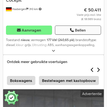
Cockpit
€ 50.411
Hasbergen
310 km
Vaste prijs excl. btw
(€ 59.989 bruto)
Aanvragen
Bellen
Toestand:
nieuw
, vermogen:
177 kW (240,65 pk)
, brandstoftype:
diesel
, kleur:
grijs
, Uitrusting:
ABS, aanhangwagenkoppeling,
airbag, airconditioning, boordcomputer, centrale
vergrendeling, cruise control, elektronisch
stabiliteitsprogramma (ESP), garantie op tweedehands
Ontdek meer gebruikte voertuigen
voertuigen, immobilisatiesysteem, mistlampen,
navigatiesysteem, tractieregeling, vierwielaandrijving,
vrachtwagenregistratie
, USB-aansluiting, roetfilter, reservewiel
met goede profiel, parkeersensoren achter, KeyFree-systeem,
r
Bokswagens
Bestelwagen met kastopbouw
bandenspanningscontrolesysteem, aandrijflijn:
vierwielaandrijving, knie-airbag bestuurderszijde, verwarmde
Advertentie
voorruit, digitale radio-ontvangst (DAB), automatische transmissie
- type: 10R80, Ford navigatiesysteem met AppLink, ruitenwisser
met regensensor, lichtmetalen velgen, spatborden achter,