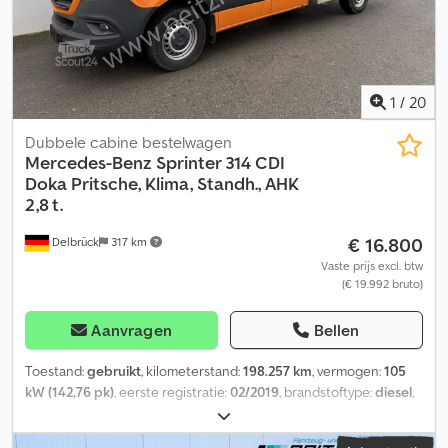
1
/
20
Dubbele cabine bestelwagen
Mercedes-Benz
Sprinter 314 CDI
Doka Pritsche, Klima, Standh., AHK
2,8 t.
€ 16.800
Delbrück
317 km
Vaste prijs excl. btw
(€ 19.992 bruto)
Aanvragen
Bellen
Toestand:
gebruikt
, kilometerstand:
198.257 km
, vermogen:
105
kW (142,76 pk)
, eerste registratie:
02/2019
, brandstoftype:
diesel
,
leeggewicht:
2.499 kg
, maximaal laadgewicht:
1.001 kg
,
totaalgewicht:
3.500 kg
, bandenmaten:
235 / 65 R 16
,