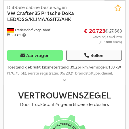
Dubbele cabine bestelwagen
VW
Crafter 35 Pritsche DoKa
LED/DSG/KLIMA/6SITZ/AHK
€ 26.723
Fredersdorf-Vogelsdorf
€ 27.563
681 km
Vaste prijs excl. btw
(€ 31.800 bruto)
Aanvragen
Bellen
Toestand:
gebruikt
, kilometerstand:
39.234 km
, vermogen:
130 kW
(176,75 pk)
, eerste registratie:
05/2021
, brandstoftype:
diesel
,
totaalgewicht:
3.500 kg
, brandstof:
diesel
, kleur:
blauw
,
bestuurderscabine:
overig
, soort overbrenging:
automatisch
,
emissieklasse:
geen
, ophanging:
overig
, aantal zitplaatsen:
6
,
VERTROUWENSZEGEL
Uitrusting:
ABS, aanhangwagenkoppeling, airbag,
airconditioning, boordcomputer, centrale vergrendeling,
Door TruckScout24 gecertificeerde dealers
cruise control, elektronisch stabiliteitsprogramma (ESP),
immobilisatiesysteem, roetfilter
, Laadruimte handmatig
gemeten: Lengte 2,70 meter + Breedte 2,04 meter Geremde
aanhanglast trekhaak: 3.000 kilogram Speciale uitrusting: