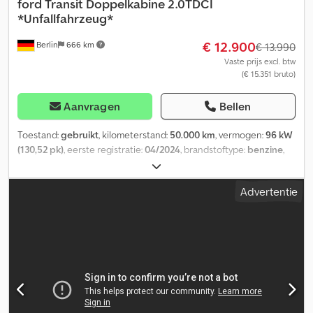
ford
Transit Doppelkabine 2.0TDCI
*Unfallfahrzeug*
€ 12.900
Berlin
666 km
€ 13.990
Vaste prijs excl. btw
(€ 15.351 bruto)
Aanvragen
Bellen
Toestand:
gebruikt
, kilometerstand:
50.000 km
, vermogen:
96 kW
(130,52 pk)
, eerste registratie:
04/2024
, brandstoftype:
benzine
,
totaalgewicht:
3.500 kg
, asconfiguratie:
4x2
, volgende keuring
(TÜV):
06/2026
, kleur:
wit
, bestuurderscabine:
overig
, soort
Advertentie
overbrenging:
mechanisch
, emissieklasse:
Euro 6
, ophanging:
overig
, aantal zitplaatsen:
7
, Uitrusting:
ABS,
aanhangwagenkoppeling, airconditioning, boordcomputer,
centrale vergrendeling, cruise control, heeft een ongeluk
gehad, immobilisatiesysteem, roetfilter, tractieregeling
,
AUTOPARADIES in Berlijn, Frank-Zappa-Straße 9A Maandag-
vrijdag: 9.00-17.00 uur Zaterdag: 10.00-13.00 uur Tel.:
Mobiel/WhatsApp: FINANCIERING EN INRUIL MOGELIJK FORD
TRANSIT dubbele cabine 2.0TDCI, schadevoertuig NIET RIJKLAAR