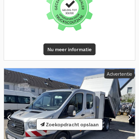
Opbergpakket 2, Airbag bestuurder-/passagierszijde,
passagiersairbag uitschakelbaar, audiosysteem Composition
Colour (radio / SD-kaart aansluiting / USB), buitenspiegels
elektrisch verstel- en verwarmbaar, onderstel: versterkte
schokdempers en stabilisatoren voor en achter, cruise control
inclusief snelheidsbegrenzer, noodoproepsysteem,
contourverlichting (dak), digitale radio-ontvangst (DAB+),
Nu meer informatie
achterwand met raam, LED-koplampen, bekleding: robuuste
stoelhoezen, stoelen in cabine: bestuurder- en passagiersstoel
verwarmbaar, stoelen in cabine: ErgoActive geveerde stoelen,
passagierszijde (20-voudig verstelbaar, massagefunctie), stoelen
Advertentie
in cabine: ErgoActive geveerde stoelen, bestuurderszijde (20-
voudig verstelbaar, massagefunctie), 230V aansluiting in cabine,
stopcontacten (4x 12V) in cabine. Overige uitrusting:
Buitenspiegels convex, links en rechts, LED-knipperlichten
geïntegreerd in buitenspiegels, rubber vloer in cabine,
boordgereedschap, dubbele koplampen, tweetonige claxon,
assisterend systeem: helling-assistent, remassistent (HBA),
elektrische ramen voor, 2x opklapbare radiosleutel, automatische
Zoekopdracht opslaan
versnellingsbak (8-traps), handgrepen A-stijl, LED-
interieurverlichting cabine, opbouw/carrosserie: open laadbak