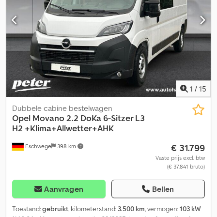
tractieregeling
, Exterieur * Elektrisch verstelbare buitenspiegels
* All-season banden Interieur * Airconditioning * Armsteun
Veiligheid * Tractiecontrole Comfort en milieu *
Achteruitrijcamera * Hill hold assistent * Start-stop-automaat *
Dodehoekassistent * Bochtverlichting * Lichtautomaat *
Regensensor Overig * Trekhaak (niet afneembaar) *
Dubbelbladige achtervering * Pechset * Bekleding: Crepe Black
zwart met gewatteerde hoofdsteunen * Thunder Grijs *
Versterkte vering * VISIBILITY PAKKET Cedpfxjzf Dvqj Ag Tjha
1
/
15
Dubbele cabine bestelwagen
Opel
Movano 2.2 DoKa 6-Sitzer L3
H2 +Klima+Allwetter+AHK
€ 31.799
Eschwege
398 km
Vaste prijs excl. btw
(€ 37.841 bruto)
Aanvragen
Bellen
Toestand:
gebruikt
, kilometerstand:
3.500 km
, vermogen:
103 kW