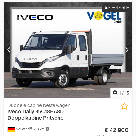
Advertentie
1
/
15
Dubbele cabine bestelwagen
Iveco
Daily 35C18HA8D
Doppelkabine Pritsche
€ 42.900
Neuwied
218 km