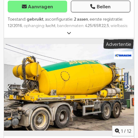
Aanvragen
Bellen
Toestand:
gebruikt
, asconfiguratie:
2 assen
, eerste registratie:
12/2016
, ophanging:
lucht
, bandenmaten:
425/65R22,5
, wielbasis:
1.300 mm
, Bouwjaar:
2016
, Te gebruiken materiaal: Beton
Bandenmaat: 425/65R22,5 Ophanging: Luchtvering Aandrijving:
Advertentie
Wiel Leeggewicht: 7.720 kg Laadvermogen: 28.280 kg Toegestane
totaalgewicht: 36.000 kg Opbouwmerk: DE BUF Dcodpfx Ajuc
Dcdopmsk
1
/
12