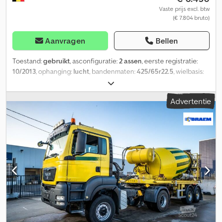
Vaste prijs excl. btw
(€ 7.804 bruto)
Aanvragen
Bellen
Toestand:
gebruikt
, asconfiguratie:
2 assen
, eerste registratie:
10/2013
, ophanging:
lucht
, bandenmaten:
425/65r22.5
, wielbasis:
1.300 mm
, Bouwjaar:
2013
, Geschikt materiaal: Beton Bandenmaat:
425/65r22.5 Ophanging: Luchtvering Dcodpeuc Ebhjfx Apmsk
Advertentie
Aandrijving: Wiel Leeggewicht: 7.120 kg Laadvermogen: 28.880 kg
GVW: 36.000 kg