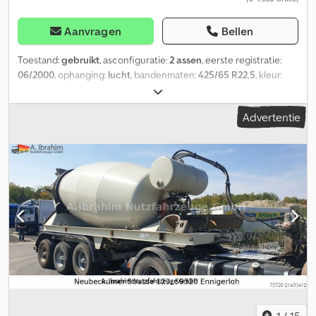
Aanvragen
Bellen
Toestand:
gebruikt
, asconfiguratie:
2 assen
, eerste registratie:
06/2000
, ophanging:
lucht
, bandenmaten:
425/65 R22.5
, kleur:
overig
, Bouwjaar:
2000
, Asconfiguratie Bandenmaat: 425/65 R22.5
Asmerk: BPW Remmen: trommelremmen Dsdpfozra R Rox Apmeck
Advertentie
Vering: luchtvering Achteras 1: profiel links: 5%; profiel rechts: 5%
Achteras 2: profiel links: 5%; profiel rechts: 5% Gewichten
Leeggewicht: 7.500 kg Laadvermogen: 24.500 kg Totale
toegestane massa: 32.000 kg Staat Schade: geen
1
/
15