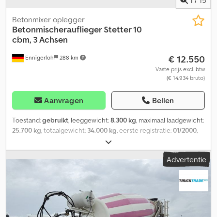
Betonmixer oplegger
Betonmischerauflieger Stetter 10
cbm, 3 Achsen
€ 12.550
Ennigerloh
288 km
Vaste prijs excl. btw
(€ 14.934 bruto)
Aanvragen
Bellen
Toestand:
gebruikt
, leeggewicht:
8.300 kg
, maximaal laadgewicht:
25.700 kg
, totaalgewicht:
34.000 kg
, eerste registratie:
01/2000
,
laadruimte inhoud:
10 m³
, ophanging:
staal
, bandenmaten:
385/65
R 22.5
, kleur:
wit
, soort overbrenging:
overig
, voorbandmaat:
Advertentie
385/65 R 22.5
, achterbandmaat:
385/65 R 22.5
,
bestuurderscabine:
overig
, emissieklasse:
geen
, Betonmixer
oplegger Prestel met Stetter 10 m³ opbouw Topconditie Direct
inzetbaar Duitse uitvoering Dcsdeyrxzpopfx Apmek Ook als
complete combinatie leverbaar