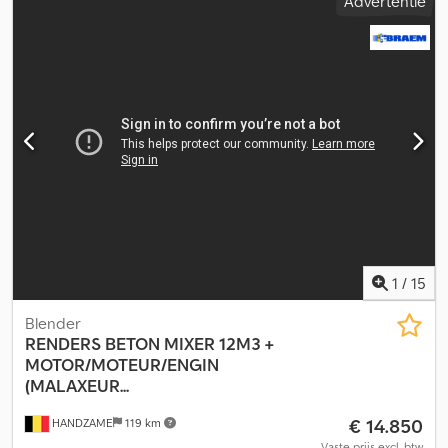
Advertentie
Aandrijflijn Aandrijving: Wiel Motormerk: Deutz Asconfiguratie
Bandenmaat: 385/65r22,5 Ophanging: Luchtvering Achteras 1:
Gestuurd Gewichten Leeggewicht: 12.260 kg Laadvermogen:
26.740 kg Dcsdpfx Apsy Raa Ssmek Toegestane max. gewicht
(GVW): 39.000 kg
1
/
15
Blender
RENDERS
BETON MIXER 12M3 +
MOTOR/MOTEUR/ENGIN
(MALAXEUR...
€ 14.850
HANDZAME
119 km
Vaste prijs excl. btw