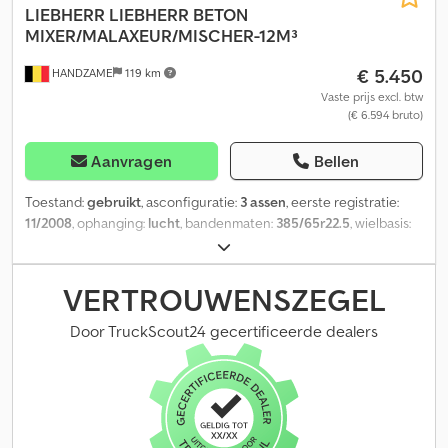
LIEBHERR
LIEBHERR BETON
MIXER/MALAXEUR/MISCHER-12M³
€ 5.450
HANDZAME
119 km
Vaste prijs excl. btw
(€ 6.594 bruto)
Aanvragen
Bellen
Toestand:
gebruikt
, asconfiguratie:
3 assen
, eerste registratie:
11/2008
, ophanging:
lucht
, bandenmaten:
385/65r22.5
, wielbasis:
1.300 mm
, Bouwjaar:
2008
, Geschikt materiaal: Beton Bandenmaat:
385/65r22.5 Ophanging: Luchtvering Aandrijving: Wiel
Leeggewicht: 9.440 kg Laadvermogen: 28.060 kg Toegestane
VERTROUWENSZEGEL
totaalgewicht: 37.500 kg Dcodpfx Aouc Ekispmek Opbouwmerk:
LIEBHERR
Door TruckScout24 gecertificeerde dealers