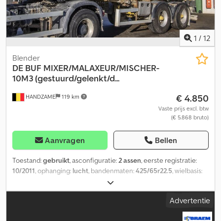
1
/
12
Blender
DE BUF
MIXER/MALAXEUR/MISCHER-
10M3 (gestuurd/gelenkt/d...
€ 4.850
HANDZAME
119 km
Vaste prijs excl. btw
(€ 5.868 bruto)
Aanvragen
Bellen
Toestand:
gebruikt
, asconfiguratie:
2 assen
, eerste registratie:
10/2011
, ophanging:
lucht
, bandenmaten:
425/65r22.5
, wielbasis:
1.420 mm
, Bouwjaar:
2011
, Toepasbaar materiaal: Beton
Bandenmaat: 425/65r22.5 Ophanging: Luchtvering Dcodpfx
Advertentie
Ajuczfvjpmjk Achteras 1: Gestuurd Aandrijving: Wiel Leeggewicht:
8.720 kg Laadvermogen: 24.280 kg Max. totaalgewicht: 33.000 kg