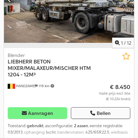
1
/
12
Blender
LIEBHERR
BETON
MIXER/MALAXEUR/MISCHER HTM
1204 - 12M³
€ 8.450
HANDZAME
119 km
Vaste prijs excl. btw
(€ 10.224 bruto)
Aanvragen
Bellen
Toestand:
gebruikt
, asconfiguratie:
2 assen
, eerste registratie:
03/2013
, ophanging:
lucht
, bandenmaten:
425/65R22.5
, wielbasis: