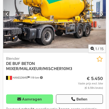
1
/
15
Blender
DE BUF
BETON
MIXER/MALAXEUR/MISCHER10M3
€ 5.450
HANDZAME
119 km
Vaste prijs excl. btw
(€ 6.594 bruto)
Aanvragen
Bellen
Toestand:
gebruikt
, asconfiguratie:
2 assen
, eerste registratie: