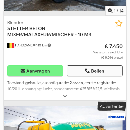
1
/
14
Blender
STETTER
BETON
MIXER/MALAXEUR/MISCHER - 10 M3
€ 7.450
HANDZAME
119 km
Vaste prijs excl. btw
(€ 9.014 bruto)
Aanvragen
Bellen
Toestand:
gebruikt
, asconfiguratie:
2 assen
, eerste registratie:
10/2011
, ophanging:
lucht
, bandenmaten:
425/65/r22,5
, wielbasis:
1.300 mm
, kleur:
geel
, Bouwjaar:
2011
, Geschikt materiaal: Beton
Ophanging: Luchtvering Achteras 1: Bandenmaat: 425/65 R22,5
Advertentie
Dcjdpfx Apsxzdf Remsk Achteras 2: Bandenmaat: 425/65 R22,5
Aandrijving: Wiel Opbouwmerk: STETTER