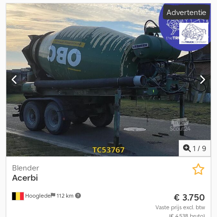
Advertentie
1
/
9
Blender
Acerbi
€ 3.750
Hooglede
112 km
Vaste prijs excl. btw
(€ 4.538 bruto)