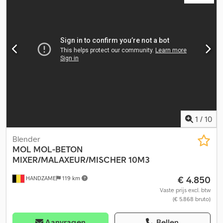
1
/
10
Blender
MOL
MOL-BETON
MIXER/MALAXEUR/MISCHER 10M3
€ 4.850
HANDZAME
119 km
Vaste prijs excl. btw
(€ 5.868 bruto)
Aanvragen
Bellen