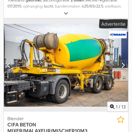
07/2015
, ophanging:
lucht
, bandenmaten:
425/65r22.5
, wielbasis:
1.310 mm
, Bouwjaar:
2015
, Geschikt materiaal: Beton Bandenmaat:
425/65r22.5 Ophanging: Luchtvering Aandrijving: Wiel
Advertentie
Leeggewicht: 7.070 kg Laadvermogen: 25.930 kg Djdpfeuc Aqmsx
Apmsck GVW: 33.000 kg
1
/
13
Blender
CIFA
BETON
MIXER/MALAXEUR/MISCHER10M3