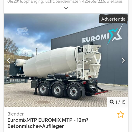
06/2016
, ophanging:
lucht
, bandenmaten:
425/65/r22,5
, wielbasis:
1.300 mm
, Bouwjaar:
2016
, Geschikt materiaal: beton Bandenmaat:
425/65 R22,5 Vering: luchtvering Aandrijving: wielaandrijving Dsdszi
Advertentie
D Unjpfx Apmjck Toelaatbaar totaalgewicht: 39.000 kg Merk van
de opbouw: MOL
1
/
15
Blender
EuromixMTP
EUROMIX MTP - 12m³
Betonmischer-Auflieger