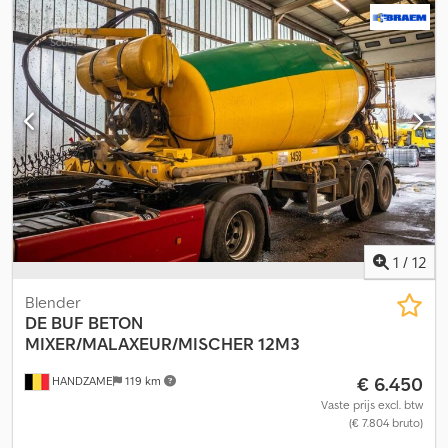
425/65 R22.5 Merk assen: ROR Remmen: trommelremmen Vering:
luchtvering Achteras 1: Max. aslast: 9.000 kg; profiel links: 30%;
profiel rechts: 30% Achteras 2: Max. aslast: 9.000 kg; profiel links:
40%; profiel rechts: 40% Achteras 3: Max. aslast: 9.000 kg; profiel
links: 20%; profiel rechts: 20% Gewichten Dedpfxszcyw Te
Apmsck Leeggewicht: 9.320 kg Laadvermogen: 29.680 kg GVW:
39.000 kg Onderhoud APK (algemene periodieke keuring):
gekeurd tot 11-2026 Staat Technische staat: zeer goed Optische
staat: zeer goed Schade: geen
1
/
12
Blender
DE BUF
BETON
MIXER/MALAXEUR/MISCHER 12M3
€ 6.450
HANDZAME
119 km
Vaste prijs excl. btw
(€ 7.804 bruto)