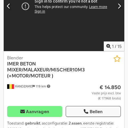
1
/
15
Blender
IMER
BETON
MIXER/MALAXEUR/MISCHER10M3
(+MOTOR/MOTEUR )
€ 14.850
HANDZAME
119 km
Vaste prijs excl. btw
(€ 17.968 bruto)
Aanvragen
Bellen
Toestand:
gebruikt
, asconfiguratie:
2 assen
, eerste registratie: