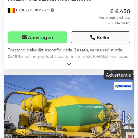
€ 6.450
HANDZAME
119 km
Vaste prijs excl. btw
(€ 7.804 bruto)
Aanvragen
Bellen
Toestand:
gebruikt
, asconfiguratie:
2 assen
, eerste registratie:
02/2016
, ophanging:
lucht
, bandenmaten:
425/64R22,5
, wielbasis:
1.800 mm
, Bouwjaar:
2016
, Geschikt materiaal: Beton
Dcjdeuczzdepfx Apmok Bandenmaat: 425/64R22,5 Ophanging:
Advertentie
Luchtvering Aandrijving: Wiel Leeggewicht: 8.560 kg
Laadvermogen: 28.440 kg Toegestaan totaalgewicht: 37.000 kg
Opbouwmerk: CIFA