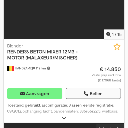
1
/
15
Blender
RENDERS
BETON MIXER 12M3 +
MOTOR (MALAXEUR/MISCHER)
€ 14.850
HANDZAME
119 km
Vaste prijs excl. btw
(€ 17.968 bruto)
Aanvragen
Bellen
Toestand:
gebruikt
, asconfiguratie:
3 assen
, eerste registratie:
09/2012
, ophanging:
lucht
, bandenmaten:
385/65r22,5
, wielbasis:
1.800 mm
, Bouwjaar:
2012
, Algemene informatie Geschikt
materiaal: Beton Technische informatie Aantal cilinders: 6