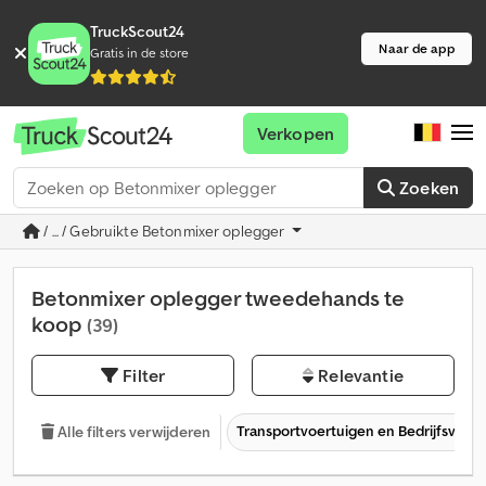
TruckScout24
Naar de app
Gratis in de store
Verkopen
Zoeken
/ ... / Gebruikte Betonmixer oplegger
Betonmixer oplegger tweedehands te
koop
(39)
Filter
Relevantie
Transportvoertuigen en Bedrijfsvoer
Alle filters verwijderen