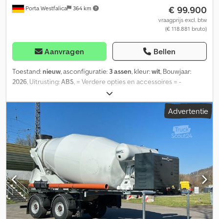
€ 99.900
Porta Westfalica
364 km
vraagprijs excl. btw
(€ 118.881 bruto)
Aanvragen
Bellen
Toestand:
nieuw
, asconfiguratie:
3 assen
, kleur:
wit
, Bouwjaar:
2026
, Uitrusting:
ABS
, = Verdere opties en accessoires = -
Luchtvering = Opmerkingen = EUROMIX MTP 12 cbm
mengoplegger EUROMIX MTP - rijdende mengeropbouw EM 12 R
Advertentie
- standaarduitvoering Model: EM 12 R Nominaal volume 12 m³ kant-
en-klaar beton Mengtrommel in standaardconstructie
Mengtrommel in standaarduitvoering van het materiaal S355
Mengspiralen in standaarduitvoering van het materiaal S420 MC
Versnellingsbak van het merk ZF P5300 Hydrauliekpomp Bosch
Rexroth Hydrauliekmotor Bosch Rexroth Oliekoelsysteem
geïntegreerd Mengbesturing mechanisch, start/stop elektrisch
Persluchtwaterinstallatie Wateraansluiting op het
bedieningsplatform met slang Dcodeym Sy Uopfx Apmek
Watertoevoerleiding, aan één kant met C-koppeling
Mengtrommel met een serviceklep Ladder met