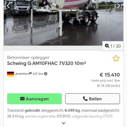
1
/
20
Betonmixer oplegger
Schwing
G AM10FHAC 71/320 10m³
€ 15.410
Jestetten
437 km
Vaste prijs excl. btw
(€ 18.338 bruto)
Aanvragen
Bellen
Toestand:
gebruikt
, leeggewicht:
6.490 kg
, maximaal laadgewicht:
26.510 kg
, eerste registratie:
07/2015
, volgende keuring (TÜV):
07/2024
, totale breedte:
25.500 mm
, ophanging:
lucht
,