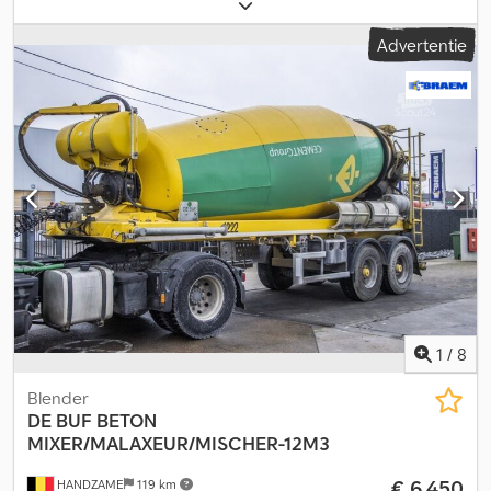
1.320 mm
, Bouwjaar:
2013
, Geschikt materiaal: Beton Ophanging:
Luchtvering Achteras 1: Bandenmaat: 425/65R22.5 Achteras 2:
Advertentie
Bandenmaat: 425/65R22.2 Djdpfx Apjuc Az Somjck Aandrijving: Wiel
Leeggewicht: 7.360 kg Laadvermogen: 31.040 kg Toegestane
totaalgewicht (zGG): 38.400 kg Opbouwmerk: LIEBHERR
1
/
8
Blender
DE BUF
BETON
MIXER/MALAXEUR/MISCHER-12M3
€ 6.450
HANDZAME
119 km