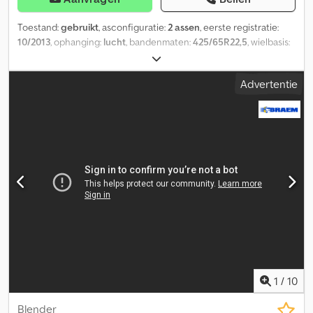
Toestand:
gebruikt
, asconfiguratie:
2 assen
, eerste registratie:
10/2013
, ophanging:
lucht
, bandenmaten:
425/65R22,5
, wielbasis:
1.320 mm
, Bouwjaar:
2013
, Geschikt materiaal: Beton Bandenmaat:
425/65R22,5 Ophanging: Luchtvering Dcedpfx Aouc D Umjpmek
Advertentie
Aandrijving: Wiel Opbouwmerk: CIFA
1
/
10
Blender