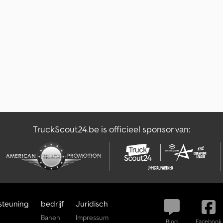
TruckScout24.be is officieel sponsor van:
steuning
bedrijf
Juridisch
Banen
Impressum
Blog
Facebook