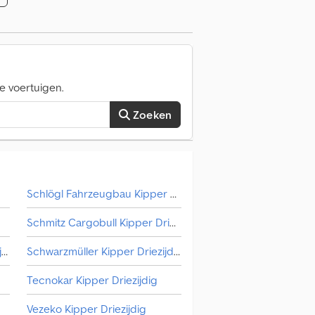
e voertuigen.
Zoeken
Schlögl Fahrzeugbau Kipper Driezijdig
Schmitz Cargobull Kipper Driezijdig
Mercedes-Benz Kipper Driezijdig
Schwarzmüller Kipper Driezijdig
Tecnokar Kipper Driezijdig
Vezeko Kipper Driezijdig