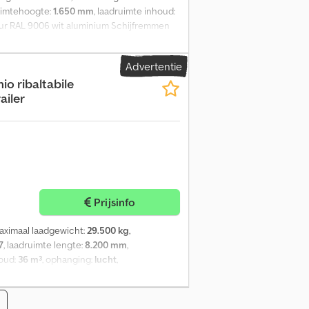
ruimtehoogte:
1.650 mm
, laadruimte inhoud:
eur RAL 9006 wit aluminium Schijfremmen
sie BPW-assen Dedpfxjw E E Tgs Acaock
raanschuif Rolzeil Platform Wijzigingen
Advertentie
io ribaltabile
ailer
Prijsinfo
maximaal laadgewicht:
29.500 kg
,
7
, laadruimte lengte:
8.200 mm
,
houd:
36 m³
, ophanging:
lucht
,
emikieptrailer met driezijdige kiepfunctie,
e as liftbaar en gestuurd, ABS, zijborden
wjaar 2007, lichtmetalen velgen.