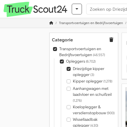
Transportvoertuigen en Bedrijfsvoertuigen
Categorie
Transportvoertuigen en
Bedrijfsvoertuigen
(46.557)
Opleggers
(6.702)
Driezijdige kipper
oplegger
(3)
Kipper oplegger
(1.278)
Aanhangwagen met
laadvloer en schuifzeil
(1.276)
Koeloplegger &
versdienstopbouw
(900)
Wissellaadbak
oplegger
(430)