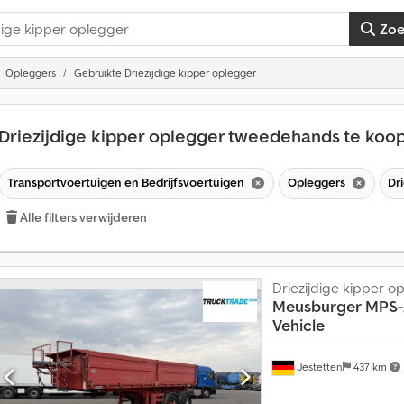
Zo
Opleggers
Gebruikte Driezijdige kipper oplegger
Driezijdige kipper oplegger tweedehands te koo
Transportvoertuigen en Bedrijfsvoertuigen
Opleggers
Dr
Alle filters verwijderen
Driezijdige kipper o
Meusburger
MPS-2
Vehicle
Jestetten
437 km