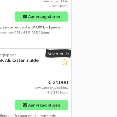
Vaste prijs excl. btw
(€ 9.818 bruto)
Aanvraag sturen
g
, eerste registratie:
04/2011
, volgende
denmaten:
425 / 65 R 22.5 / 6mm
,
Advertentie
egkipper
AK Alukastenmulde
€ 21.000
EXW Vaste prijs excl. btw
(€ 24.990 bruto)
Aanvraag sturen
figuratie:
3 assen
, eerste registratie: