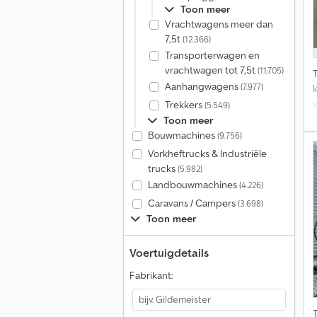
Toon meer
Vrachtwagens meer dan
7,5t
(12.366)
Transporterwagen en
vrachtwagen tot 7,5t
(11.705)
Aanhangwagens
(7.977)
Trekkers
(5.549)
Toon meer
Bouwmachines
(9.756)
Vorkheftrucks & Industriële
trucks
(5.982)
Landbouwmachines
(4.226)
Caravans / Campers
(3.698)
Toon meer
Voertuigdetails
Fabrikant: