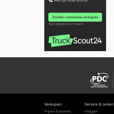
zonder commissie verkopen
*per advertentie / maand
Verkopen
Service & onder
Prijzen & tarieven
Inloggen