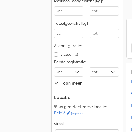
Maximaal laadgewicht [kg]:
-
Totaalgewicht [kg]:
-
Asconfiguratie:
3 assen
(2)
Eerste registratie:
-
Toon meer
Locatie
Uw gedetecteerde locatie:
België
(wijzigen)
straal: