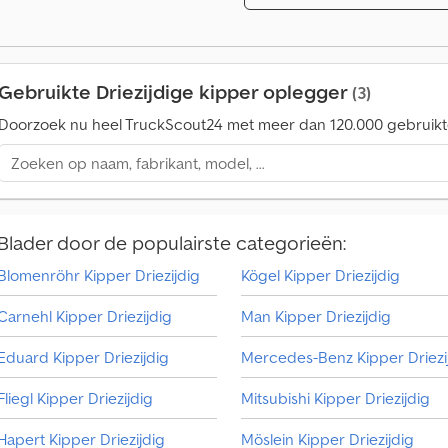
VERKOPER: INTERDRIVE SRL - PARMA Dcedoilglgepfx Acaek
Gebruikte Driezijdige kipper oplegger
(3)
Doorzoek nu heel TruckScout24 met meer dan 120.000 gebruikt
Blader door de populairste categorieën:
Blomenröhr Kipper Driezijdig
Kögel Kipper Driezijdig
Carnehl Kipper Driezijdig
Man Kipper Driezijdig
Eduard Kipper Driezijdig
Fliegl Kipper Driezijdig
Mitsubishi Kipper Driezijdig
Hapert Kipper Driezijdig
Möslein Kipper Driezijdig