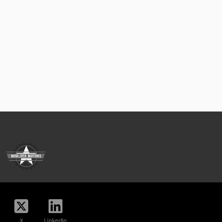
X
LinkedIn