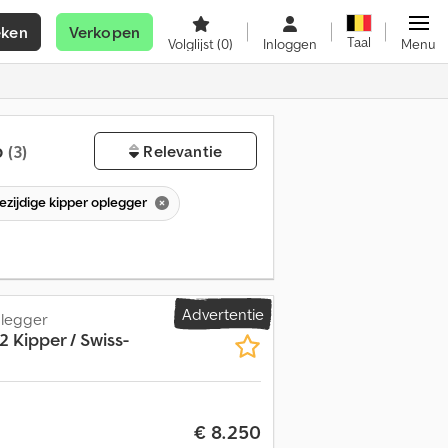
eken
Verkopen
Taal
Volglijst
(0)
Inloggen
Menu
p
(3)
Relevantie
iezijdige kipper oplegger
Advertentie
plegger
 Kipper / Swiss-
€ 8.250