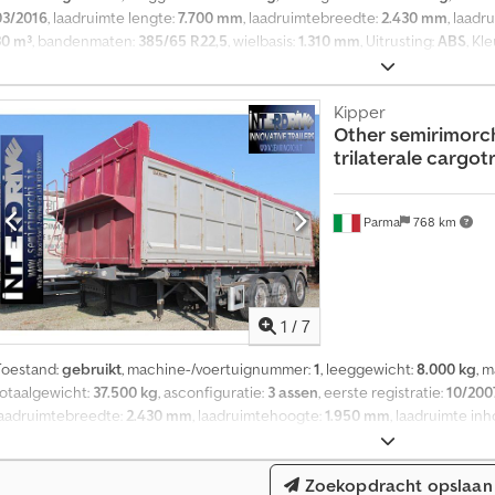
03/2016
, laadruimte lengte:
7.700 mm
, laadruimtebreedte:
2.430 mm
, laad
30 m³
, bandenmaten:
385/65 R22,5
, wielbasis:
1.310 mm
, Uitrusting:
ABS
, Kl
EBS (Elektronisch remsysteem) Laadvermogen 29.700 kg Lucht-liftsuspen
Aluminium velgen Hef- en daalmechanisme Opklapbare onderrijbeveiliging G
en fouten voorbehouden
Kipper
Other
semirimorch
trilaterale cargotr
Parma
768 km
1
/
7
Toestand:
gebruikt
, machine-/voertuignummer:
1
, leeggewicht:
8.000 kg
, 
totaalgewicht:
37.500 kg
, asconfiguratie:
3 assen
, eerste registratie:
10/200
laadruimtebreedte:
2.430 mm
, laadruimtehoogte:
1.950 mm
, laadruimte in
bandenmaten:
385.65 r 22.5
, kleur:
rood
, Bouwjaar:
2007
, Uitrusting:
ABS
, s
laadvolume 35 m³, lengte 8,20 m, 3 assen met schijfremmen waarvan de eerst
Zoekopdracht opslaan
openklapbaar, achterklep hydraulisch kantelbaar, versterkte voorwand, bou