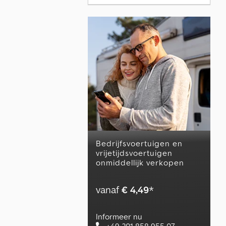
Bedrijfsvoertuigen en
vrijetijdsvoertuigen
onmiddellijk verkopen
vanaf
€ 4,49
*
Informeer nu
+49 201 858 955 07