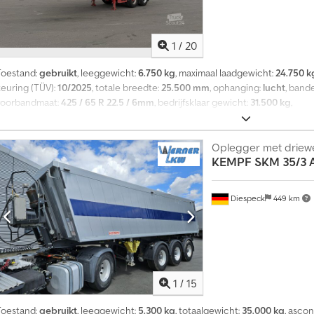
1
/
20
Toestand:
gebruikt
, leeggewicht:
6.750 kg
, maximaal laadgewicht:
24.750 k
keuring (TÜV):
10/2025
, totale breedte:
25.500 mm
, ophanging:
lucht
, ban
voorbandmaat:
425 / 65 R 22.5 / 6mm
, bedrijfsklaar gewicht:
31.500 kg
,
Oplegger met driew
KEMPF
SKM 35/3 
Diespeck
449 km
1
/
15
Toestand:
gebruikt
, leeggewicht:
5.300 kg
, totaalgewicht:
35.000 kg
, ascon