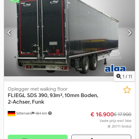
bestuurderscabine:
overig
, emissieklasse:
geen
, Uitrusting:
ABS,
luchtdrukrem
, Kentekenservice, keuring (HU/SP/UVV), transport
naar de haven Talen: Duits, Russisch, Engels, Arabisch Basiskleur:
wit Cjdpfxsww Dtce Ac Ieha Extra’s in de uitrusting: ABS,
persluchtrem, EBS, rijklaar, luchtvering, schijfremmen, lucht-
geveerde hefbare as, laadvermogen (kg): 26200 Opbouwtype:
hef-as, reservewielhouder, HSN/TSN: 8706/AAB
1
/
11
Oplegger met walking floor
FLIEGL
SDS 390, 93m³, 10mm Boden,
2-Achser, Funk
€ 16.900
Sittensen
464 km
€ 17.900
Vaste prijs excl. btw
(€ 20.111 bruto)