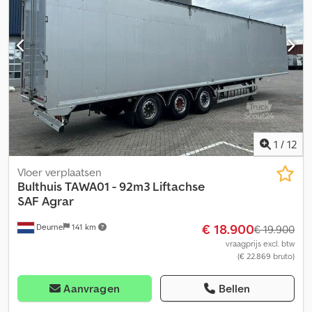
1
/
12
Vloer verplaatsen
Bulthuis
TAWA01 - 92m3 Liftachse
SAF Agrar
€ 18.900
Deurne
141 km
€ 19.900
vraagprijs excl. btw
(€ 22.869 bruto)
Aanvragen
Bellen