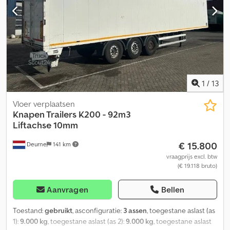
1
/
13
Vloer verplaatsen
Knapen Trailers
K200 - 92m3
Liftachse 10mm
€ 15.800
Deurne
141 km
vraagprijs excl. btw
(€ 19.118 bruto)
Aanvragen
Bellen
Toestand:
gebruikt
, asconfiguratie:
3 assen
, toegestane aslast (as
1):
9.000 kg
, toegestane aslast (as 2):
9.000 kg
, toegestane aslast