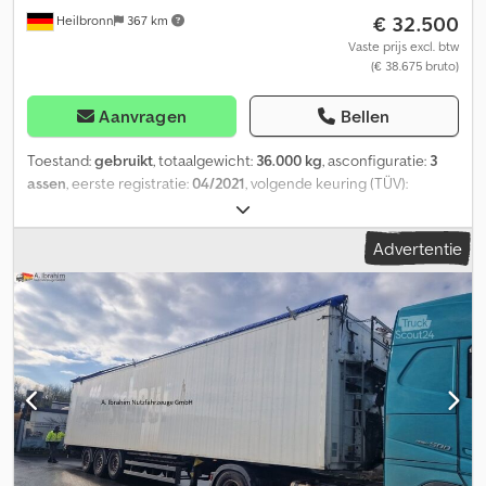
€ 32.500
Heilbronn
367 km
Vaste prijs excl. btw
(€ 38.675 bruto)
Aanvragen
Bellen
Toestand:
gebruikt
, totaalgewicht:
36.000 kg
, asconfiguratie:
3
assen
, eerste registratie:
04/2021
, volgende keuring (TÜV):
07/2027
, laadruimte lengte:
13.500 mm
, laadruimtebreedte:
2.475
mm
, laadruimtehoogte:
2.650 mm
, laadruimte inhoud:
91 m³
,
Advertentie
Bouwjaar:
2021
,