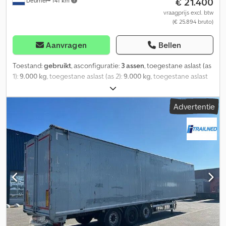
€ 21.400
Deurne
141 km
vraagprijs excl. btw
(€ 25.894 bruto)
Aanvragen
Bellen
Toestand:
gebruikt
, asconfiguratie:
3 assen
, toegestane aslast (as
1):
9.000 kg
, toegestane aslast (as 2):
9.000 kg
, toegestane aslast
(as 3):
9.000 kg
, eerste registratie:
10/2020
, ophanging:
lucht
,
bandenmaten:
385/65R22.5
, kleur:
wit
, Bouwjaar:
2020
, Uitrusting:
Advertentie
ABS
, = Extra opties en accessoires = - Elektronisch remsysteem
(EBS) - Achterdeuren - Luchtvering = Aanvullende informatie =
Chodpfx Aeznufhjc Ija Bandenmaat: 385/65R22.5 Merk assen: BPW
Remmen: Schijfremmen Vering: Luchtvering Achteras 1: LM
velgen; Hefas; Max. aslast: 9000 kg; Bandenprofiel links: 50%;
Bandenprofiel rechts: 50% Achteras 2: LM velgen; Max. aslast:
9000 kg; Bandenprofiel links: 70%; Bandenprofiel rechts: 70%
Achteras 3: LM velgen; Max. aslast: 9000 kg; Bandenprofiel links:
40%; Bandenprofiel rechts: 40% Ledig gewicht: 7.550 kg Neem
contact op met Bob Beukers voor meer informatie.