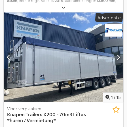
assen
, eerste registratie:
11/2015
, laadruimte lengte:
13.600 mm
,
laadruimtebreedte:
2.480 mm
, totale lengte:
14.040 mm
, totale
breedte:
2.550 mm
, totale hoogte:
4.000 mm
, Bouwjaar:
2015
,
Advertentie
Uitrusting:
ABS
, * Knapen K 100 * Schuifbodem / rollend
vloersysteem * 92 m3 * ABS Chjdezp Trcspfx Ac Isa * EBS * Hefas
* Mercedes-Benz assen * Opbergvakken * Extra werklampen * 3
assen * Banden: 50% profiel * Duits voertuig * Rolzeil Onder
voorbehoud van fouten en tussenverkoop.
1
/
15
Vloer verplaatsen
Knapen Trailers
K200 - 70m3 Liftas
*huren / Vermietung*