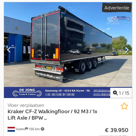
Advertentie
1
/
15
Vloer verplaatsen
Kraker
CF-Z Walkingfloor / 92 M3 / 1x
Lift Axle / BPW ...
€ 39.950
Vuren
155 km