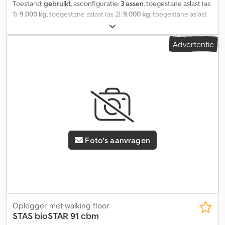
Toestand:
gebruikt
, asconfiguratie:
3 assen
, toegestane aslast (as
1):
9.000 kg
, toegestane aslast (as 2):
9.000 kg
, toegestane aslast
(as 3):
9.000 kg
, eerste registratie:
06/2018
, ophanging:
lucht
,
bandenmaten:
385/65R22.5
, wielbasis:
9.110 mm
, kleur:
grijs
,
Advertentie
Bouwjaar:
2018
, Uitrusting:
ABS
, = Overige opties en accessoires =
- Elektronisch remsysteem (EBS) Chedpfozd Aiyex Ac Ija -
Achterdeuren - Luchtvering = Verdere informatie =
Asconfiguratie Bandenmaat: 385/65R22.5 Merk assen: SAF
Remmen: schijfremmen Vering: luchtvering Achteras 1: liftas; Max.
aslast: 9.000 kg; Profiel band links: 50%; Profiel band rechts: 50%
Achteras 2: Max. aslast: 9.000 kg; Profiel band links: 60%; Profiel
band rechts: 60% Achteras 3: Max. aslast: 9.000 kg; Profiel band
links: 50%; Profiel band rechts: 50% Gewichten Leeggewicht:
Foto's aanvragen
7.690 kg Laadvermogen: 34.310 kg GVW: 42.000 kg Onderhoud
APK (Algemene Periodieke Keuring): gekeurd tot 10.2026
Identificatie Kenteken: OR-35-KJ Overige informatie Neem
contact op met Bob Beukers voor meer informatie.
Oplegger met walking floor
STAS
bioSTAR 91 cbm