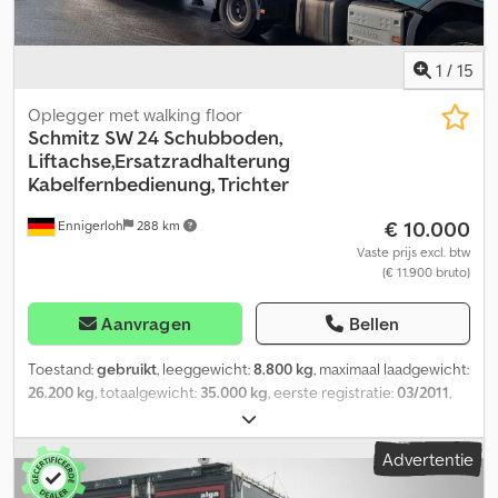
1
/
15
Oplegger met walking floor
Schmitz
SW 24 Schubboden,
Liftachse,Ersatzradhalterung
Kabelfernbedienung, Trichter
€ 10.000
Ennigerloh
288 km
Vaste prijs excl. btw
(€ 11.900 bruto)
Aanvragen
Bellen
Toestand:
gebruikt
, leeggewicht:
8.800 kg
, maximaal laadgewicht:
26.200 kg
, totaalgewicht:
35.000 kg
, eerste registratie:
03/2011
,
volgende keuring (TÜV):
04/2023
, laadruimte lengte:
13.600 mm
,
laadruimtebreedte:
2.450 mm
, ophanging:
lucht
, bandenmaten:
Advertentie
385/65 R 22.5
, kleur:
wit
, soort overbrenging:
overig
,
voorbandmaat:
385/65 R 22.5
, achterbandmaat:
385/65 R 22.5
,