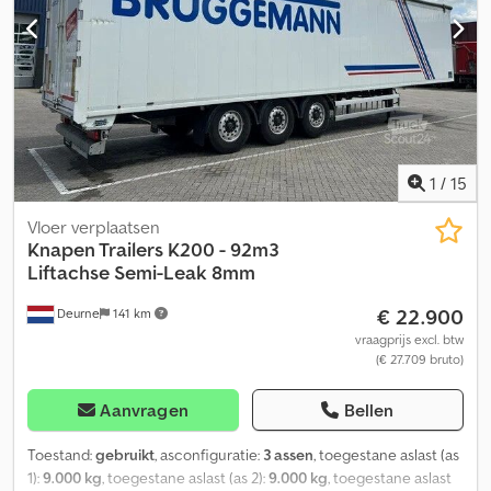
1
/
15
Vloer verplaatsen
Knapen Trailers
K200 - 92m3
Liftachse Semi-Leak 8mm
€ 22.900
Deurne
141 km
vraagprijs excl. btw
(€ 27.709 bruto)
Aanvragen
Bellen
Toestand:
gebruikt
, asconfiguratie:
3 assen
, toegestane aslast (as
1):
9.000 kg
, toegestane aslast (as 2):
9.000 kg
, toegestane aslast