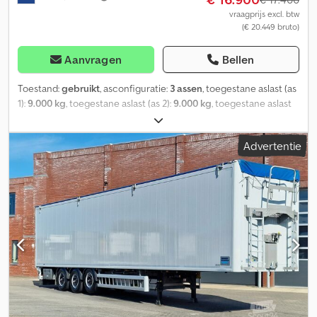
vraagprijs excl. btw
(€ 20.449 bruto)
Aanvragen
Bellen
Toestand:
gebruikt
, asconfiguratie:
3 assen
, toegestane aslast (as
1):
9.000 kg
, toegestane aslast (as 2):
9.000 kg
, toegestane aslast
(as 3):
9.000 kg
, eerste registratie:
07/2015
, ophanging:
lucht
,
bandenmaten:
385/65R22.5
, wielbasis:
9.060 mm
, Bouwjaar:
2015
,
Advertentie
Uitrusting:
ABS
, = Verdere opties en accessoires = - Elektronisch
remsysteem (EBS) - Achterdeuren - Luchtvering = Verdere
informatie = Asconfiguratie Bandenmaat: 385/65R22.5 Merk assen:
VALX Remmen: Schijfremmen Ophanging: Luchtvering Achteras 1:
LM velgen; Liftas; Max. Aslast: 9.000 kg; Profiel links: 70%; Profiel
rechts: 70% Achteras 2: LM velgen; Max. Aslast: 9.000 kg; Profiel
links: 60%; Profiel rechts: 60% Achteras 3: LM velgen; Max. Aslast:
9.000 kg; Profiel links: 60%; Profiel rechts: 60% Gewichten
Chjdpfxozhbgxs Ac Isa Leeggewicht: 8.330 kg Laadvermogen:
36.670 kg Totaal gewicht: 45.000 kg Identificatie Kenteken: ON-
94-VP Meer informatie Neem contact op met Bob Beukers voor
meer informatie.