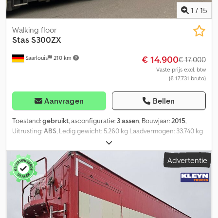
+ schijfremmen
1
/
15
Walking floor
Stas
S300ZX
€ 14.900
Saarlouis
210 km
€ 17.000
Vaste prijs excl. btw
(€ 17.731 bruto)
Aanvragen
Bellen
Toestand:
gebruikt
, asconfiguratie:
3 assen
, Bouwjaar:
2015
,
Uitrusting:
ABS
, Ledig gewicht: 5.260 kg Laadvermogen: 33.740 kg
Codpfx Acoydarge Ijha GVW: 39.000 kg
Advertentie