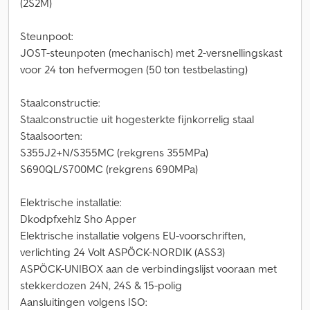
(2S2M)
Steunpoot:
JOST-steunpoten (mechanisch) met 2-versnellingskast
voor 24 ton hefvermogen (50 ton testbelasting)
Staalconstructie:
Staalconstructie uit hogesterkte fijnkorrelig staal
Staalsoorten:
S355J2+N/S355MC (rekgrens 355MPa)
S690QL/S700MC (rekgrens 690MPa)
Elektrische installatie:
Dkodpfxehlz Sho Apper
Elektrische installatie volgens EU-voorschriften,
verlichting 24 Volt ASPÖCK-NORDIK (ASS3)
ASPÖCK-UNIBOX aan de verbindingslijst vooraan met
stekkerdozen 24N, 24S & 15-polig
Aansluitingen volgens ISO: