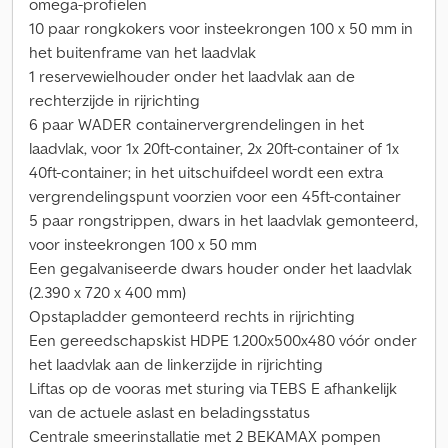
omega-profielen
10 paar rongkokers voor insteekrongen 100 x 50 mm in
het buitenframe van het laadvlak
1 reservewielhouder onder het laadvlak aan de
rechterzijde in rijrichting
6 paar WADER containervergrendelingen in het
laadvlak, voor 1x 20ft-container, 2x 20ft-container of 1x
40ft-container; in het uitschuifdeel wordt een extra
vergrendelingspunt voorzien voor een 45ft-container
5 paar rongstrippen, dwars in het laadvlak gemonteerd,
voor insteekrongen 100 x 50 mm
Een gegalvaniseerde dwars houder onder het laadvlak
(2.390 x 720 x 400 mm)
Opstapladder gemonteerd rechts in rijrichting
Een gereedschapskist HDPE 1.200x500x480 vóór onder
het laadvlak aan de linkerzijde in rijrichting
Liftas op de vooras met sturing via TEBS E afhankelijk
van de actuele aslast en beladingsstatus
Centrale smeerinstallatie met 2 BEKAMAX pompen