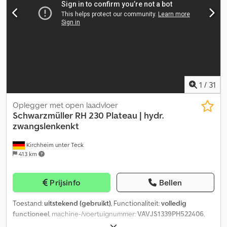
1
/
31
Oplegger met open laadvloer
Schwarzmüller
RH 230 Plateau | hydr.
zwangslenkenkt
Kirchheim unter Teck
413 km
Prijsinfo
Bellen
Toestand:
uitstekend (gebruikt)
, Functionaliteit:
volledig
functioneel
, machine-/voertuignummer:
VAVJS1339PH522406
,
leeggewicht:
8.520 kg
, maximaal laadgewicht:
30.480 kg
,