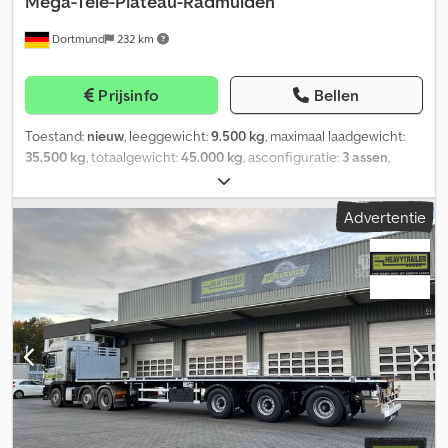
Mega-Tele-Plateau-Radmulden
Elektrische installatie volgens EU-voorschriften, verlichting LED
Dortmund
232 km
24 volt - Aansluitdozen 2x 7-polig & 15-polig Assen en banden: -
BPW-assen, luchtgeveerd, met schijfremmen (377 mm), met
hef-/laadfunctie - Hydro-mechanisch gedwongen gestuurd -
Prijsinfo
Bellen
Assengereedschap - Dubbele montage 235/75 R 17.5 Inclusief
toebehoren: - Aan de verzinkte aansluitlijst vooraan geel-rode
Toestand:
nieuw
, leeggewicht:
9.500 kg
, maximaal laadgewicht:
luchtkoppelingen - 4 wielkeggen met houder - 2" kingpin - Een
35.500 kg
, totaalgewicht:
45.000 kg
, asconfiguratie:
3 assen
,
verzinkte stalen voorwand ca. 1600 mm hoog - Wit reflecterend
laadruimte lengte:
13.500 mm
, laadruimtebreedte:
2.540 mm
,
tape volgens EU-voorschriften aan de zijkant, aan de uitschuif en
ophanging:
lucht
, bandenmaten:
435/50 R 19.5
, kleur:
grijs
,
achterzijde rood - Laadvlak met extra zware hardhouten vloer -
Advertentie
bedrijfsklaar gewicht:
9.500 kg
, Uitrusting:
ABS
, Laadvlak in
Naloopbesturing voor en achter via kabel - Afstandsbediening via
uitschuifbare uitvoering: Laadvloer met hardhouten planken en
druktoetsen, met enkelspoorcontrole van de assen - Met
achterzijde afgeschuind, ca. 1.000 mm x 8° 1 paar vaste wielkuipen,
draadloze afstandsbediening voor de naloopbesturing - 9 paar
ca. 1.610 x 970 x 400 mm 2 paar sjorogen (LC 5.000 daN) 1 paar
rongenhouders voor insteekrongen 100 x 50 mm in de
sjorogen (LC 10.000 daN) 6 paar naar buiten klapbare sjorogen
buitenrand van het laadvlak - Gegalvaniseerde klapsteunen
(LC 5.000 daN) 2 paar naar buiten klapbare sjorogen (LC 10.000
onder de afschuining van het laadvlak - Verplaatsbare ophanglijst
daN) Uitsparingen in het buitenframe van het laadvlak voor het
voor aluminium rijplaten achteraan het voertuig - Europese
inhaken van spanbanden (LC 2.000 daN) Reminstallatie:
reflectorplaten (rood-geel) aan de achterzijde van de oplegger -
Remsysteem conform EU-voorschriften met EBS-E (2S2M)
Een spatlap achter aan de oplegger - Een houder voor zwaailamp
Lakwerk: Eersteklas en duurzame corrosiebescherming van het
achter aan de oplegger - Op de zwanenhals en achterplaat links
standaard gestraalde gelaste frame, gegarandeerd door een 2-
en rechts elk een houder voor waarschuwingsborden incl.