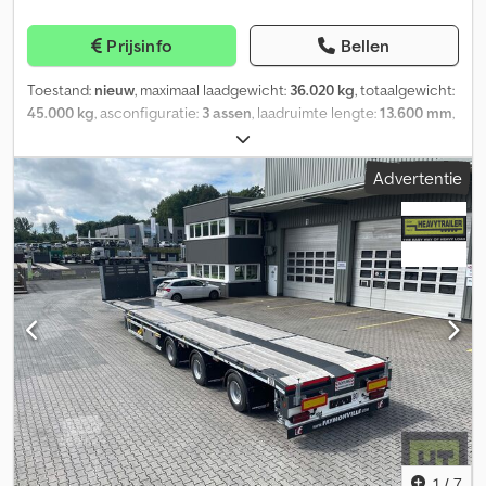
beide zijden van het buitenframe - 6 stuks inzetstukken
buisprofiel met plug-in houder voor buissteunen 80x80 mm, over
Prijsinfo
Bellen
de volledige breedte dwars geplaatst, max. trekkracht 2.000 daN
ASSEN - BPW EcoDisc-assen met schijfremmen ø430 mm (22,5"
Toestand:
nieuw
, maximaal laadgewicht:
36.020 kg
, totaalgewicht:
schijf) - Draagvermogen 9 t/as, Onroad uitvoering - 1e as vast - 2e
45.000 kg
, asconfiguratie:
3 assen
, laadruimte lengte:
13.600 mm
,
en 3e as met draaistel voor gedwongen besturing
laadruimtebreedte:
2.540 mm
, ophanging:
lucht
, bandenmaten:
STUURINRICHTING - Gedwongen besturing "Tridec TR" op twee
435/50 R 19.5
, kleur:
grijs
, Uitrusting:
ABS
, Laadvlak: - Uitschuifbaar
draaistel-gestuurde assen voor zwaar gebruik - Automatische
Advertentie
laadvlak met pneumatisch bevestigde vergrendeling - 2 paar
gedwongen besturing, voorste schoteldraaiplateau met stuurwig
sjorogen (LC 5.000 daN) - 1 paar sjorogen (LC 10.000 daN) - 6 paar
- Overbrenging via twee stuurstangen, asmontage achter met
sjorogen naar buiten klapbaar (LC 5.000 daN) - 2 paar sjorogen
draaistel - Centrale smeerpunten voor de besturing aan het
naar buiten klapbaar (LC 10.000 daN) - Uitsparingen in het
voorste draaiplateau en het draaistel achteraan - Aslift op 1e as,
buitenframe van het laadvlak voor het aanhaken van spanbanden
heffen en dalen automatisch, afhankelijk van het gewicht,
Assen en Banden: - BPW-assen, luchtgeveerd, met schijfremmen
langzaamrijhulpfunctie REMSYSTEEM / VERING - EBS-installatie
(377 mm), voorzien van hef-/laadfunctie - Naloopbesturingsassen
2S2M, één as gesensord - RSS/RSP stabiliteitsprogramma -
met elektromagnetische terugrijdblokkering, te activeren via de
Veerrem op 2 assen - Aluminium luchttanks -
achteruitversnelling of handmatig - As-gereedschap -
Rem/luchtaansluitingen met Quattromatic-snelkoppeling -
Bandenmaat 435/50 R 19.5 Remsysteem: - Remsysteem conform
EBS/ABS-stopcontact vooraan - Luchtvering met lift- en
EU-voorschriften met EBS-E (2S2M) Lakwerk: - Eerste klas en
daalfunctie, totale hefweg ca. 200 mm - Automatische instelling
duurzame corrosiebescherming op het standaard gestraalde
naar het geprogrammeerde rijhoogte vanaf 15 km/u
gelaste frame door middel van een 2-componenten (2K)
ASSISTENTIE- / VEILIGHEIDSSYSTEMEN - Aslastindicator via EBS-
zinkstofprimer - Hoogwaardige 2-componenten (2K)
1
/
7