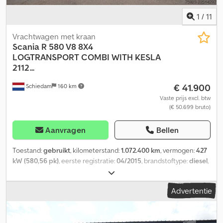
1
/
11
Vrachtwagen met kraan
Scania
R 580 V8 8X4
LOGTRANSPORT COMBI WITH KESLA
2112...
€ 41.900
Schiedam
160 km
Vaste prijs excl. btw
(€ 50.699 bruto)
Aanvragen
Bellen
Toestand:
gebruikt
, kilometerstand:
1.072.400 km
, vermogen:
427
kW (580,56 pk)
, eerste registratie:
04/2015
, brandstoftype:
diesel
,
bandenmaten:
385/65 R 22.5
, asconfiguratie:
8x4
, brandstof:
diesel
, bestuurderscabine:
slaapcabine
, soort overbrenging:
Advertentie
mechanisch
, emissieklasse:
Euro 6
, ophanging:
lucht
, Bouwjaar:
2015
, Uitrusting:
ABS, AdBlue, aanhangwagenkoppeling,
airconditioning, centrale vergrendeling, cruise control,