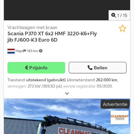
1
/
15
Vrachtwagen met kraan
Scania
P370 XT 6x2 HMF 3220-K6+Fly
jib FJ600-K3 Euro 6D
Haps
165 km
Prijsinfo
Bellen
Toestand:
uitstekend (gebruikt)
, kilometerstand:
262.000 km
,
vermogen:
272 kW (369,82 pk)
, eerste registratie:
05/2020
,
brandstoftype:
diesel
, asconfiguratie:
6x2
, brandstof:
diesel
,
remmen:
motorrem
, kleur:
zwart
, soort overbrenging:
Advertentie
automatisch
, aantal versnellingen:
12
, laadruimte lengte:
6.800
mm
, laadruimtebreedte:
2.500 mm
, laadruimtehoogte:
900 mm
,
Bouwjaar:
2020
, Uitrusting:
ABS, Bluetooth, airconditioning,
bekrachtigde besturing, boordcomputer, centrale
vergrendeling, cruise control, differentieelslot, elektrisch