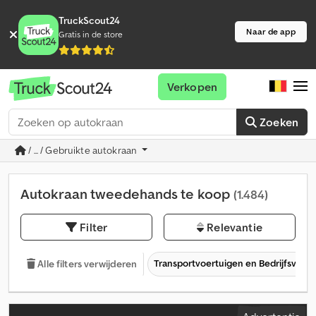
TruckScout24
Naar de app
Gratis in de store
Verkopen
Zoeken
/ ... / Gebruikte autokraan
Autokraan tweedehands te koop
(1.484)
Filter
Relevantie
Transportvoertuigen en Bedrijfsvoer
Alle filters verwijderen