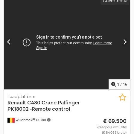
Advertentie
1
/
15
Laadplatform
Renault
C480 Crane Palfinger
PK18002 -Remote control
€ 69.500
Willebroek
60 km
vraagprijs excl. btw
(€ 84.095 bruto)