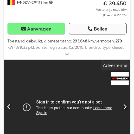
€ 39.450
HANDZAME
119 km
Vaste prijs excl. btw
(€ 47.734 bruto)
Aanvragen
Bellen
Toestand:
gebruikt
, kilometerstand:
293.648 km
, vermogen:
279
kW (379,33 pk)
, eerste registratie:
02/2015
, brandstoftype:
diesel
,
bandenmaten:
13R22,5
, asconfiguratie:
6x2
, wielbasis:
5.000 mm
,
brandstof:
diesel
, kleur:
oranje
, soort overbrenging:
automatisch
,
Advertentie
emissieklasse:
Euro 6
, ophanging:
staal-lucht
, laadruimte lengte:
6.800 mm
, laadruimtebreedte:
2.500 mm
, laadruimtehoogte:
2.150 mm
, Bouwjaar:
2015
, Uitrusting:
airconditioning, elektrische
raamverstelling, kraan
, Aandrijflijn Aandrijving: Wielen
Dodpszruinjfx Aqleck Asconfiguratie Bandenmaat: 13R22,5 Vooras:
Ophanging: bladvering Achteras 1: Dubbele banden; Ophanging:
luchtvering Achteras 2: Ophanging: luchtvering Gewichten
Leeggewicht: 14.425 kg Laadvermogen: 11.575 kg Toelaatbaar
totaal gewicht: 26.000 kg Functioneel Mast: Telescopisch (4
delen) Merk opbouw: PALFINGER PK 18002-EH = Verdere opties
en accessoires = - PTO