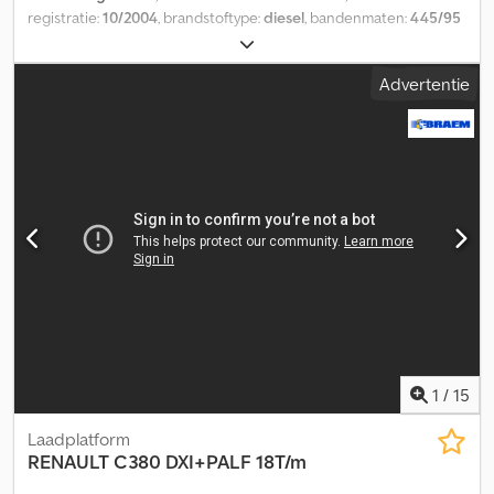
registratie:
10/2004
, brandstoftype:
diesel
, bandenmaten:
445/95
R 25
, asconfiguratie:
4x4
, brandstof:
diesel
, totale lengte:
10.300
mm
, totale breedte:
2.500 mm
, Bouwjaar:
2004
, Uitrusting:
ABS,
Advertentie
kraan
, = Overige opties en accessoires = Dcedpfx Aeztbdheqlok -
Vierwielaandrijving - Naafreductie - Aftakas (PTO) = Overige
informatie = Bandenmaat: 445/95 R 25 Vooras: Bestuurbaar;
bandenprofiel links: 40%; bandenprofiel rechts: 40% Achteras:
Bestuurbaar; bandenprofiel links: 40%; bandenprofiel rechts: 40%
Leeggewicht: 22.500 kg Laadvermogen: 1.500 kg Toelaatbaar
totaalgewicht: 24.000 kg Schade: geen
1
/
15
Laadplatform
RENAULT
C380 DXI+PALF 18T/m