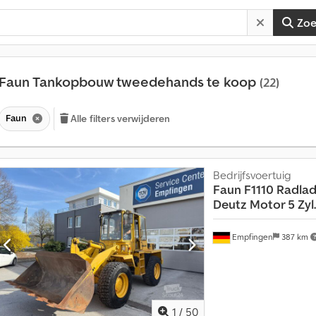
Zo
Faun Tankopbouw tweedehands te koop
(22)
Faun
Alle filters verwijderen
Bedrijfsvoertuig
Faun
F1110 Radlad
Deutz Motor 5 Zyl.
Empfingen
387 km
1
/
50