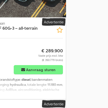
Advertentie
aan
 60G-3 – all-terrain
€ 289.900
Vaste prijs excl. btw
(€ 350.779 bruto)
Aanvraag sturen
 brandstoftype:
diesel
, bandenmaten:
anging:
hydraulica
, totale lengte:
11.180 mm
,
ting:
AdBlue, airconditioning, elektrische
ale tachograaf - PTO (aftakas) - Radio/cd-
hanging Vooras: bandenmaten: 385/95R22,5;
Advertentie
85/95R25; Gestuurd; Profiel links: 50%;