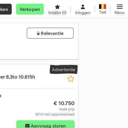
eken
Verkopen
Taal
Volglijst
(0)
Inloggen
Menu
Relevantie
Advertentie
er 8,3to 10.615h
€ 10.750
Vaste prijs
(BTW niet rapporteerbaar)
Aanvraag sturen