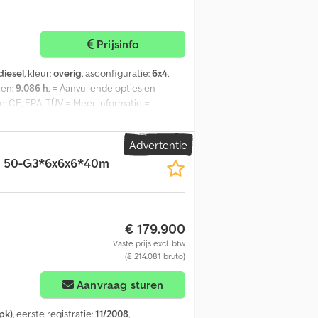
Prijsinfo
diesel
, kleur:
overig
, asconfiguratie:
6x4
,
ren:
9.086 h
, = Aanvullende opties en
e: CE, EPA, TÜV = Meer informatie =
: MERCEDES-BENZ Mercedes-Benz OM926LA
ogen: 120 kg GVW: 36.000 kg Cedpfx Abey
Advertentie
historie en staat APK: gekeurd tot dec.
 50-G3*6x6x6*40m
Kenteken: 1VKP472
€ 179.900
Vaste prijs excl. btw
(€ 214.081 bruto)
Aanvraag sturen
pk)
, eerste registratie:
11/2008
,