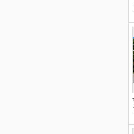
K
d
K