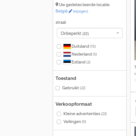
Uw gedetecteerde locatie:
België
(wijzigen)
straal:
Onbeperkt
(22)
Duitsland
(15)
Nederland
(5)
Estland
(2)
e
Toestand
Gebruikt
(22)
Verkoopformaat
err Ltm Bouwmachines
Sennebogen Bouwmachines
Kleine advertenties
(22)
Veilingen
(0)