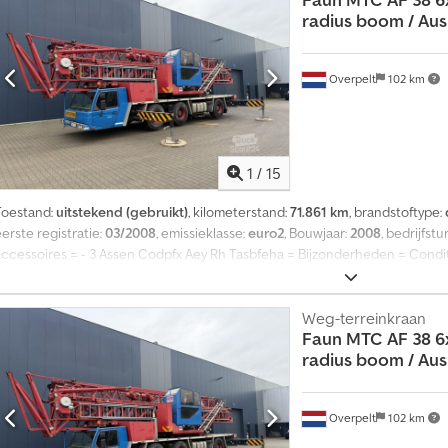
radius boom / Ausl
Overpelt
102 km
1
/
15
Toestand:
uitstekend (gebruikt)
, kilometerstand:
71.861 km
, brandstoftype:
erste registratie:
03/2008
, emissieklasse:
euro2
, Bouwjaar:
2008
, bedrijfstu
accessoires = - 3 Assen Codpfx Aey Rh Tasbfeha = Bijzonderheden = Condit
Meer informatie = Technische informatie Aantal cilinders: 6 Aandrijving:
Benz OM926LA (Euro 2), ~240 kW (326 HP). Gewichten Ledig gewicht: 35.8
Functioneel Bovenarmlengte: 38 m CE markering: ja Onderhoud, historie en
Weg-terreinkraan
Faun
MTC AF 38 6
Technische staat: zeer goed Optische staat: zeer goed Identificatie Kente
radius boom / Ausl
Overpelt
102 km