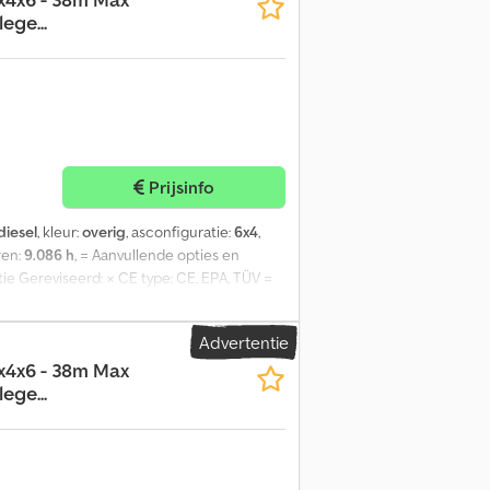
ege...
Prijsinfo
diesel
, kleur:
overig
, asconfiguratie:
6x4
,
ren:
9.086 h
, = Aanvullende opties en
ie Gereviseerd: × CE type: CE, EPA, TÜV =
 Wiel Motor type: MERCEDES-BENZ Mercedes-
80 kg Laadvermogen: 120 kg GVW: 36.000 kg
Advertentie
 staat APK: gekeurd tot dec. 2026
x4x6 - 38m Max
ken: 1VKP472
ege...