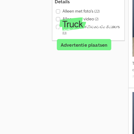
Details
Alleen met foto's
(22)
Alleen met video
(2)
Alleen gecertificeerde dealers
Voertuig te koop?
(0)
Advertentie plaatsen
e