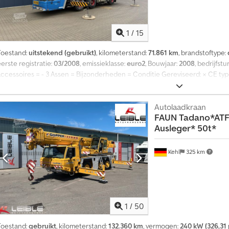
1
/
15
Toestand:
uitstekend (gebruikt)
, kilometerstand:
71.861 km
, brandstoftype:
erste registratie:
03/2008
, emissieklasse:
euro2
, Bouwjaar:
2008
, bedrijfstu
accessoires = - 3 Assen = Bijzonderheden = Conditie Gereviseerd: × CE typ
Technische informatie Aantal cilinders: 6 Aandrijving: Wiel Motor type
(Euro 2), ~240 kW (326 HP). Gewichten Ledig gewicht: 35.880 kg Laadverm
Rh Tgofsha Functioneel Bovenarmlengte: 38 m CE markering: ja Onderhoud, 
Autolaadkraan
FAUN
Tadano*ATF
2026 Technische staat: zeer goed Optische staat: zeer goed Identificatie 
Ausleger* 50t*
Kehl
325 km
1
/
50
Toestand:
gebruikt
, kilometerstand:
132.360 km
, vermogen:
240 kW (326,31 