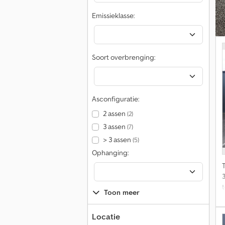
Emissieklasse:
Soort overbrenging:
Asconfiguratie:
2 assen
(2)
3 assen
(7)
> 3 assen
(5)
Ophanging:
Toon meer
Locatie
G