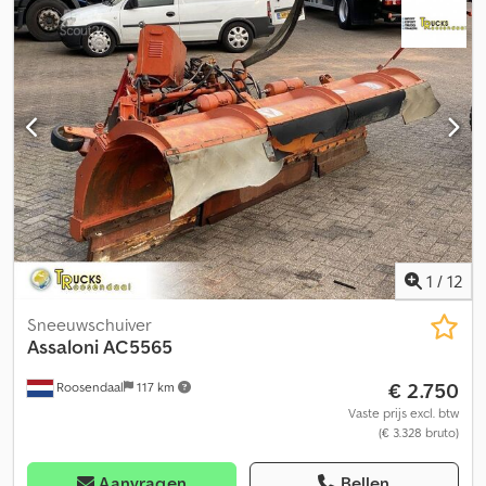
Aan de verstrekte informatie kunnen geen rechten worden
ontleend. Telefoonnummer kantoor: Mobiel: Nederlands - Engels -
Duits - Frans - Spaans - Italiaans) Beschikbaar via WhatsApp en
Viber. Cjdpfx Ameymq Iwe Terf Mobiel: Beschikbaar via WhatsApp
en Viber. Bij betaling via bankoverschrijving dient het geld te
worden overgemaakt naar onze bankrekening hieronder.
Controleer altijd de betaalgegevens op onze website. Neem
contact met ons op als u andere informatie heeft ontvangen. Bij
twijfel kunt u ons bellen, zodat we de factuur en/of betaling
kunnen controleren. Bankgegevens: Naam bank: ING Adres bank:
Bijlmerdreef 106 1102 CT Amsterdam IBAN-nummer:
NL97INGB0117176699 EORI/BTW/BELASTING: NL810574901B(01)
BIC/SWIFT: INGBNL2A
1
/
12
Sneeuwschuiver
Assaloni
AC5565
€ 2.750
Roosendaal
117 km
Vaste prijs excl. btw
(€ 3.328 bruto)
Aanvragen
Bellen