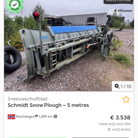
Hydrauliek - Hef-/daal-/kantelfunctie – 2 cilinders - ISO 16028 (S)
(maat 12 / BG3) – 2 cilinders Accessoires - Zijdeflectoren (links +
rechts) - Verstelbare sneeuwbescherming, doek -
Waarschuwingsmarkeringen, rood/wit - Waarschuwingsvlaggen -
Verlichting in LED (7-polige stekker) Overige opmerkingen:
Credpfxeznqgue Am Tef - Inruil en aankoop van voertuigen en
machines mogelijk. - Verkoopprijs exclusief transport. - Geen
aansprakelijkheid voor druk- en typefouten. - Onder voorbehoud
van fouten, wijzigingen en tussenverkoop. - Aanbieding
vrijblijvend. - Foto's kunnen afwijken. Prijs geldt voor de huidige
staat. - Alle specificaties onder voorbehoud.
1
/
10
Sneeuwschuifblad
Schmidt
Snow Plough – 5 metres
€ 3.538
Noorwegen
1.289 km
Vaste prijs excl. btw
(€ 4.422 bruto)