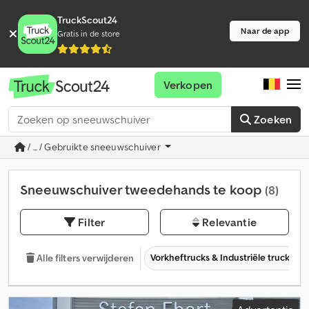
TruckScout24
Naar de app
Gratis in de store
Verkopen
Zoeken
/ ... / Gebruikte sneeuwschuiver
Sneeuwschuiver tweedehands te koop
(8)
Filter
Relevantie
Vorkheftrucks & Industriële trucks
Alle filters verwijderen