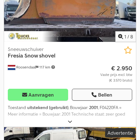
1
/
8
Sneeuwschuiver
Fresia
Snow shovel
€ 2.950
Roosendaal
117 km
Vaste prijs excl. btw
(€ 3.570 bruto)
Aanvragen
Bellen
Toestand:
uitstekend (gebruikt)
, Bouwjaar:
2001
, F04220FA =
Meer informatie = Bouwjaar: 2001 Technische staat: zeer goed
Optische staat: zeer goed = Bedrijfsinformatie = Heeft u vragen of
suggesties? Neem dan gerust contact met ons op. Wij
Advertentie
garanderen een antwoord binnen 8 uur. Prijzen zijn exclusief btw.