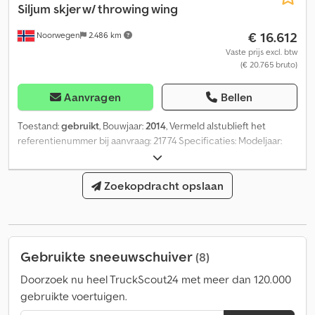
Siljum
skjer w/ throwing wing
€ 16.612
Noorwegen
2.486 km
Vaste prijs excl. btw
(€ 20.765 bruto)
Aanvragen
Bellen
Toestand:
gebruikt
, Bouwjaar:
2014
, Vermeld alstublieft het
referentienummer bij aanvraag: 21774 Specificaties: Modeljaar:
2014 Gewicht: 2100 kg Worparmvleugel aan de rechterzijde
Direct leverbaar Eigen gewicht: 2100 kg Credpfx Aoxx H E Usm Tof
Model: Klappvinge skuffe = Verdere informatie = Toepassing:
Zoekopdracht opslaan
Landbouw Neem contact op met ATS Norway voor meer
informatie.
Gebruikte sneeuwschuiver
(8)
Doorzoek nu heel TruckScout24 met meer dan 120.000
gebruikte voertuigen.