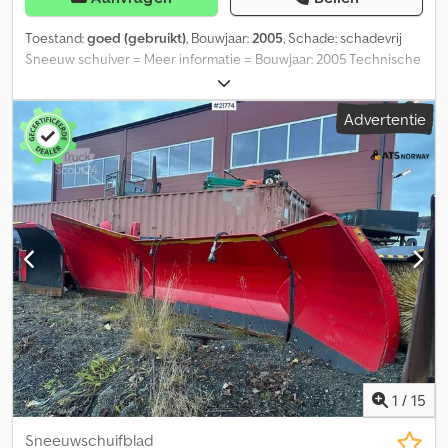
Toestand:
goed (gebruikt)
, Bouwjaar:
2005
, Schade: schadevrij
Sneeuw schuiver = Meer informatie = Bouwjaar: 2005 Technische
staat: goed = Bedrijfsinformatie = Heeft u vragen of suggesties?
Neem dan gerust contact met ons op. Wij garanderen een
Advertentie
antwoord binnen 8 uur. Crodpfeymrnxjx Am Tjf Prijzen zijn
exclusief btw. Aan de verstrekte informatie kunnen geen rechten
worden ontleend. Telefoonnummer kantoor: Mobiel: Nederlands -
Engels - Duits - Frans - Spaans - Italiaans) Beschikbaar via
WhatsApp en Viber. Mobiel: Beschikbaar via WhatsApp en Viber. Bij
betaling via bankoverschrijving dient het geld te worden
overgemaakt naar onze bankrekening hieronder. Controleer
altijd de betaalgegevens op onze website. Neem contact met ons
op als u andere informatie heeft ontvangen. Bij twijfel kunt u ons
bellen, zodat we de factuur en/of betaling kunnen controleren.
Bankgegevens: Naam bank: ING Adres bank: Bijlmerdreef 106 1102
CT Amsterdam IBAN-nummer: NL97INGB0117176699
EORI/BTW/BELASTING: NL810574901B(01) BIC/SWIFT: INGBNL2A
1
/
15
Sneeuwschuifblad