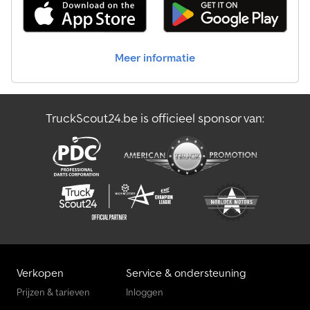
Overige Zwaar Transport
Pick-Up
Meer informatie
Platform
Scheuerle Overige
TruckScout24.be is officieel sponsor van:
Transporttechniek Voor Landbouw
Zwaar Transport
Verkopen
Service & ondersteuning
Prijzen & tarieven
Inloggen