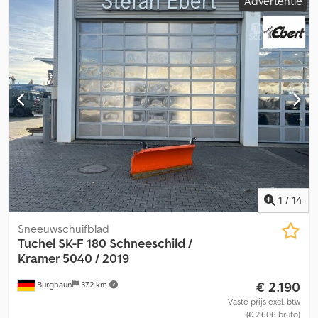
Advertentie
1
/
14
Sneeuwschuifblad
Tuchel
SK-F 180 Schneeschild /
Kramer 5040 / 2019
€ 2.190
Burghaun
372 km
Vaste prijs excl. btw
(€ 2.606 bruto)