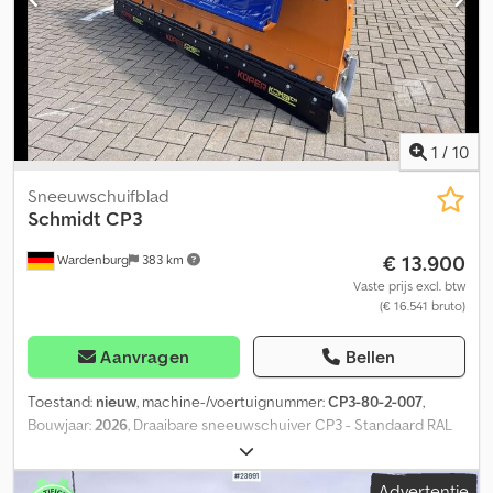
Wij zijn de officiële Iveco-distributeur en servicepartner.
Daarnaast zijn we met 800 gebruikte voertuigen een van de
grootste aanbieders van bedrijfsvoertuigen in Duitsland. Fouten
en tussenverkoop voorbehouden! Intern nummer: 1375 = Verdere
informatie = Toepassing: Landbouw Leeggewicht: 355 kg
Werkbreedte: 193 cm Neem contact op met Marius Herden voor
1
/
10
meer informatie.
Sneeuwschuifblad
Schmidt
CP3
€ 13.900
Wardenburg
383 km
Vaste prijs excl. btw
(€ 16.541 bruto)
Aanvragen
Bellen
Toestand:
nieuw
, machine-/voertuignummer:
CP3-80-2-007
,
Bouwjaar:
2026
, Draaibare sneeuwschuiver CP3 - Standaard RAL
2011 - Schraperlijsten, combinatie 36 - Sneeuwschuiver met
hefmechanisme - Aanpasgroep voor bevestigingsplaat, maat 5
Advertentie