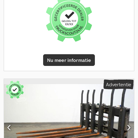
vorken: 80x70x2400 mm, geschroefd. Vorken standaard met extra
slijtzone en volledig stalen beschermrooster 50x40 mm; 1450 mm
boven vloer. Zijscheefstelling: +/- 150 mm, onafhankelijk, incl.
slangen, vorkdragerbreedte: 1400 mm, vorklengte: 2400 mm,
lastzwaartepunt: 1200 mm, eigen zwaartepunt: 520 mm. Credpfx
Aoxyggueflef
Nu meer informatie
Advertentie