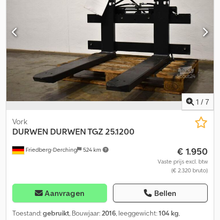
1
/
7
Vork
DURWEN
DURWEN TGZ 25.1200
€ 1.950
Friedberg-Derching
524 km
Vaste prijs excl. btw
(€ 2.320 bruto)
Aanvragen
Bellen
Toestand:
gebruikt
, Bouwjaar:
2016
, leeggewicht:
104 kg
,