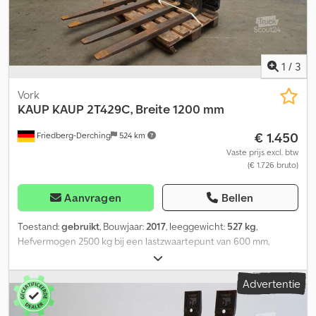
1
/
3
Vork
KAUP
KAUP 2T429C, Breite 1200 mm
€ 1.450
Friedberg-Derching
524 km
Vaste prijs excl. btw
(€ 1.726 bruto)
Aanvragen
Bellen
Toestand:
gebruikt
, Bouwjaar:
2017
, leeggewicht:
527 kg
,
Hefvermogen 2500 kg bij een lastzwaartepunt van 600 mm,
vorkdoorsnede 80 x 50 mm, vorklengte: 1150 mm, bouwbreedte:
1200 mm, openingsbereik: 560 - 1960 mm, ophanging: FEM3A,
Advertentie
voorbouwmaat: 147 mm, eigen zwaartepunt: 238 mm. Gebruikte
KAUP 2T429C dubbele palletklem met aparte sideshift +/- 100 mm,
vorklengte 1150 mm, vorkdoorsnede 80x50 mm, klembereik 560-