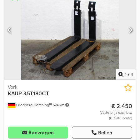
een lastzwaartepunt van 500 mm wanneer het vorktandenpaar is
ingetrokken, uitschuiflengte 400 mm, totale lengte in
uitgeschoven toestand 1.600 mm, draagvermogen 678 kg bij een
lastzwaartepunt van 1.200 mm wanneer het vorktandenpaar is
uitgeschoven, bevestiging FEM2A, vorklengte: 1200,
lastzwaartepunt: 500, eigen zwaartepunt: 446. Csdpfezkmvwox
Aflerf
1
/
3
Vork
KAUP
3.5T180CT
€ 2.450
Friedberg-Derching
524 km
Vaste prijs excl. btw
(€ 2.916 bruto)
Aanvragen
Bellen