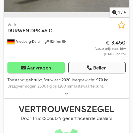
1
/
5
Vork
DURWEN
DPK 45 C
€ 3.450
Friedberg-Derching
524 km
Vaste prijs excl. btw
(€ 4.106 bruto)
Aanvragen
Bellen
Toestand:
gebruikt
, Bouwjaar:
2020
, leeggewicht:
970 kg
,
Draagvermogen 2500 kg bij 1200 mm lastzwaartepunt,
vorkdoorsnede 80 x 70 mm, vorklengte: 2400 mm, bouwbreedte:
1400 mm, openingsbereik: 560-1940 mm, ophanging: FEM3A,
voorbouwmaat: 195 mm, eigen zwaartepunt: 520 mm. Gebruikte
VERTROUWENSZEGEL
dubbele palletvork type DPK 45-C met geschroefde vorken, voor
heftrucks: 4,0/600-5,0/500, draagvermogen: 2500 kg/1200 mm LSP,
Door TruckScout24 gecertificeerde dealers
ophanging: III A, breedte body: 1400 mm, openingsbereik: 560-1940
mm AK-AK, afstand vorkstellen: 560 mm AK-AK. Uitgerust met 4