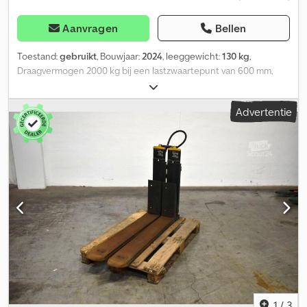
Aanvragen
Bellen
Toestand:
gebruikt
, Bouwjaar:
2024
, leeggewicht:
130 kg
,
Draagvermogen 2000 kg bij een lastzwaartepunt van 600 mm,
lengte vorken: 860 mm, ophanging: FEM2A, eigen zwaartepunt:
415 mm, gebruikte telescopische vorken GRIPTECH RG2-20 met
Advertentie
slangen, inclusief magnetische strip en beschermbeugel FEM II A,
basislengte 850 mm, uitschuiflengte 400 mm, totale lengte in
uitgeschoven toestand 1.200 mm, draagvermogen 2000 kg bij een
lastzwaartepunt van 600 mm, doorsnede 139 x 62 mm, vorklengte:
860, lastzwaartepunt: 600, eigen zwaartepunt: 415.
Crsdpfozrqbyox Afljf
1
/
3