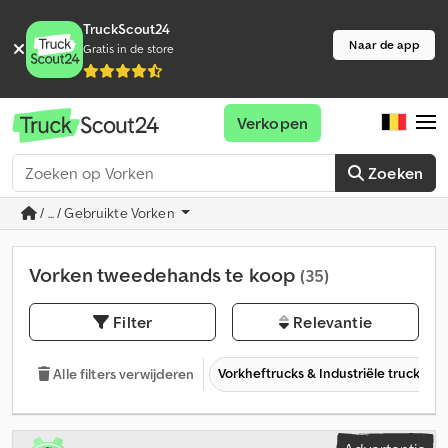
TruckScout24
Naar de app
Gratis in de store
Verkopen
Zoeken
/ ... / Gebruikte Vorken
Vorken tweedehands te koop
(35)
Filter
Relevantie
Vorkheftrucks & Industriële trucks
Alle filters verwijderen