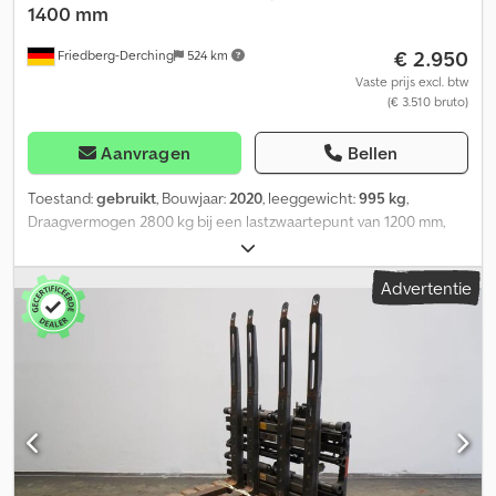
1400 mm
€ 2.950
Friedberg-Derching
524 km
Vaste prijs excl. btw
(€ 3.510 bruto)
Aanvragen
Bellen
Toestand:
gebruikt
, Bouwjaar:
2020
, leeggewicht:
995 kg
,
Draagvermogen 2800 kg bij een lastzwaartepunt van 1200 mm,
vorkafmeting 80 x 65 mm, vorklengte: 2400 mm, bouwbreedte:
1400 mm, openingsbereik: 560 - 1940 mm, ophanging: FEM3A,
Advertentie
voorbouwmaat: 195 mm, eigen zwaartepunt: 505 mm, gebruikte
DURWEN DPK 48 C dubbele palletvork met aparte sideshift +/- 150
mm, met geschroefde vorken, openingsbereik van buitenkant tot
buitenkant 560 - 1940 mm, bouwbreedte 1400 mm, inclusief
slangen, vorkenbordbreedte: 1400, vorklengte: 2400,
lastzwaartepunt: 1200, eigen zwaartepunt: 505. Codpfxjziqvlj Afljrf