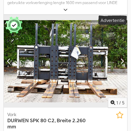
gebruikte vorkverlenging lengte 1600 mm passend voor LINDE
laagheffende palletwagen met vorklengte van 1.150 mm, incl.
bevestigingsstukken. Crodew Url Tjpfx Aflef
Advertentie
1
/
5
Vork
DURWEN
SPK 80 C2, Breite 2.260
mm