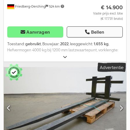
€ 14.900
Friedberg-Derching
524 km
Vaste prijs excl. btw
(€ 17.731 bruto)
Aanvragen
Bellen
Toestand:
gebruikt
, Bouwjaar:
2022
, leeggewicht:
1.655 kg
,
Hefvermogen 4000 kg bij 1200 mm lastzwaartepunt, vorklengte:
2350 mm, bouwbreedte: 2260 mm, openingsbereik: 1340-2290 mm,
ophanging: FEM4A, voorbouwmaat: 162 mm, eigen zwaartepunt:
Advertentie
490 mm, gebruikte DURWEN 6-voudige palletklem SPK 80 C2, met
4 vorken: 80x60x2350 mm, vastgeschroefd met 2 vorken:
110x60x2350 mm, vastgeschroefde vorken zonder extra
slijtagezone, met massief stalen beschermrooster 1500 mm boven
vloerniveau, zijschuiver: +/- 160 mm, afzonderlijk, ISO IV, speciale
bodemvrijheid van 207 mm, zijschuiver onderaan met rollenlager,
inclusief aansluitingsslangen, twee vrije extra hydrauliekfuncties
vereist. Voor transport van 4 of 6 pallets. Draagbreedte van de
vorken: 2260 mm, vorklengte: 2350 mm, lastzwaartepunt: 1200 mm,
eigen zwaartepunt: 490 mm. Crjdpfjw Uq Nwjx Aflof