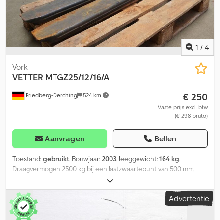
1
/
4
Vork
VETTER
MTGZ25/12/16/A
€ 250
Friedberg-Derching
524 km
Vaste prijs excl. btw
(€ 298 bruto)
Aanvragen
Bellen
Toestand:
gebruikt
, Bouwjaar:
2003
, leeggewicht:
164 kg
,
Draagvermogen 2500 kg bij een lastzwaartepunt van 500 mm,
dwarsdoorsnede van de vorktanden: 135 x 55 mm, lengte van de
vorktanden: 1200 mm, bevestiging: FEM2A, eigen zwaartepunt: 446
Advertentie
mm. Gebruikte ManuTel vorktanden, type 25/12/16/A, handmatig
uitschuifbaar, basislengte 1.200 mm, draagvermogen 2.500 kg bij