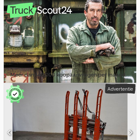
geschikt voor 3,5T466IZ, vorklengte: 1700. Cjdpfx Ajydrk Ioflsrf
Meer dan 140.000 koopaanvragen per maand.
Selecteer dealerpakket
Advertentie