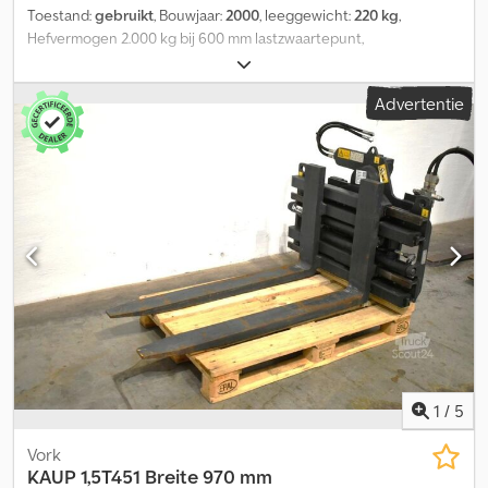
Toestand:
gebruikt
, Bouwjaar:
2000
, leeggewicht:
220 kg
,
Hefvermogen 2.000 kg bij 600 mm lastzwaartepunt,
vorkdoorsnede 150 x 45 mm, vorklengte: 1.200 mm, ophanging:
FEM2A, eigen zwaartepunt: 560 mm. Gebruikte Stabau
Advertentie
telescopische vorken type RG2-20-1200 - 500, FEM 2A, zonder
slangen, draagvermogen/GZ 1.000 kg bij LSP 600 mm,
draagvermogen/GZ 545 kg bij LSP 1.100 mm, vorklengte
ingeschoven 1.200 mm, uitgeschoven 1.700 mm, forkLength: 1200,
loadCentreOfGravity: 600, ownCentre: 560 Cjdpfx Aszg N I Ieflsrf
1
/
5
Vork
KAUP
1,5T451 Breite 970 mm