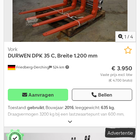
1
/
4
Vork
DURWEN
DPK 35 C, Breite 1.200 mm
€ 3.950
Friedberg-Derching
524 km
Vaste prijs excl. btw
(€ 4.700 bruto)
Aanvragen
Bellen
Toestand:
gebruikt
, Bouwjaar:
2016
, leeggewicht:
635 kg
,
Draagvermogen 3200 kg bij een lastzwaartepunt van 600 mm,
vorkdikte 80 x 40 mm, vorklengte: 1200 mm, breedte van de
vorkenbeugel: 1200 mm, openingsbereik: 560 - 1.940 mm,
Advertentie
ophanging: FEM3B, uitsteekmaat: 185 mm, eigen zwaartepunt: 230