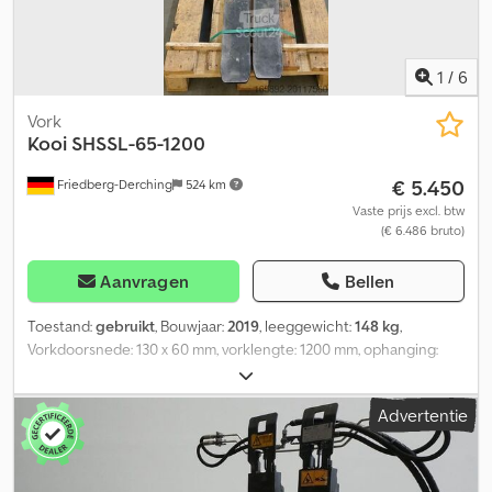
1
/
6
Vork
Kooi
SHSSL-65-1200
€ 5.450
Friedberg-Derching
524 km
Vaste prijs excl. btw
(€ 6.486 bruto)
Aanvragen
Bellen
Toestand:
gebruikt
, Bouwjaar:
2019
, leeggewicht:
148 kg
,
Vorkdoorsnede: 130 x 60 mm, vorklengte: 1200 mm, ophanging:
FEM4A, als nieuwe kooi SHSSL-65-1200 in hoogte verstelbare vork
(waterpasvork), FEM 4A, basislengte 1200, geschikt voor Combilift
Advertentie
met hydraulische vorkverstelling, vorklengte: 1200. Credpfxoxg Tb
Eo Aflef