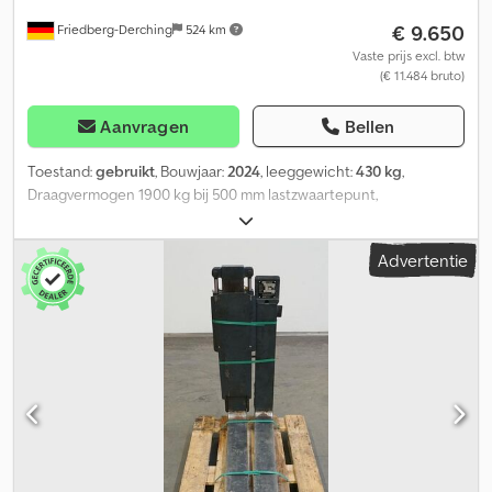
€ 9.650
Friedberg-Derching
524 km
Vaste prijs excl. btw
(€ 11.484 bruto)
Aanvragen
Bellen
Toestand:
gebruikt
, Bouwjaar:
2024
, leeggewicht:
430 kg
,
Draagvermogen 1900 kg bij 500 mm lastzwaartepunt,
vorkdoorsnede 120 x 45 mm, vorklengte: 1200 mm, bouwbreedte:
970 mm, openingsbereik: 300 - 1480 mm, ophanging: FEM2A,
Advertentie
voorbouwmaat: 216 mm, eigen zwaartepunt: 284 mm, gebruikte
Kaup draaiende klemvork, type: 1,5T451, breedte 970 mm,
ophanging FEM 2A, draaibereik oneindig, openingsbereik 300 -
1480 mm, vorken 120 x 45 x 1200 mm, inclusief slangen,
snelwisselklauwen, draagvermogen 1900 kg bij 500 mm LZP,
draagvermogen als klem 1.250 kg, eigen gewicht 430 kg, incl.
slangen, vorkdragerbreedte: 970, vorklengte: 1200,
lastzwaartepunt: 500, eigen zwaartepunt: 284. Cjdpjzfbkfsfx Aflsrf