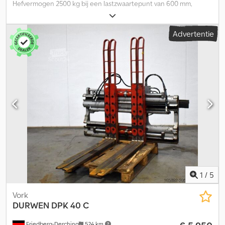
Hefvermogen 2500 kg bij een lastzwaartepunt van 600 mm,
vorkafmeting 150 x 45 mm, vorklengte: 1200 mm, ophanging:
FEM2A, eigen zwaartepunt: 423 mm, gebruikte KAUP
Advertentie
zijverschuiver 2T151P2 breedte 1150 mm, hefvermogen 2500 kg /
LSP 600 mm, bouwbreedte 1150 mm, ophanging FEM2, ESP 43 mm,
eigen gewicht 97 kg, voorbouwmaat 72 mm, DURWEN DURWEN
TGZ 25, basislengte 1200 mm, hefvermogen 2500 kg / 600 mm,
FEM II A, vorklengte: 1200, lastzwaartepunt: 600, eigen
zwaartepunt: 423. Credpfx Asxyhbysflsf
1
/
5
Vork
DURWEN
DPK 40 C
Friedberg-Derching
524 km