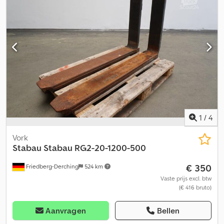
1960 mm, vorkdragerbreedte: 1200 mm, vorklengte: 1150 mm,
lastzwaartepunt: 600 mm, eigen zwaartepunt: 238 mm.
Cjdpfxjzifupo Aflerf
1
/
4
Vork
Stabau
Stabau RG2-20-1200-500
€ 350
Friedberg-Derching
524 km
Vaste prijs excl. btw
(€ 416 bruto)
Aanvragen
Bellen