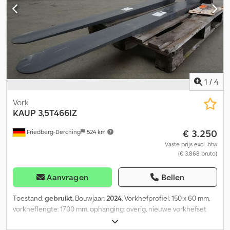
Codpfx Afsznn N Tolorf
1
/
4
Vork
KAUP
3,5T466IZ
€ 3.250
Friedberg-Derching
524 km
Vaste prijs excl. btw
(€ 3.868 bruto)
Aanvragen
Bellen
Toestand:
gebruikt
, Bouwjaar:
2024
, Vorkhefprofiel: 150 x 60 mm,
vorkheflengte: 1700 mm, ophanging: overig, nieuwe vorkhefset
150x60x1700 mm, uitgevoerd als mesvork, glijprofielen ingebouwd,