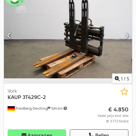
mm, gebruikte DURWEN dubbele palletvork - CREATON-
UITVOERING, type DPK 35 C met geschroefde vorken met een
aparte zijdelingse verschuiving van +/- 100 mm, breedte 1.200 mm,
verstelbereik 560 - 1.940 mm, vorken 1.200 x 80 x 60 mm (bruikbare
lengte: 1.170 mm), FEM III B, inclusief metalen aanslag in de
vorkknik, 30 mm, inclusief 2 lasnaden per vork, inclusief boorgat
met een diameter van 15 mm aan het uiteinde van de vork, vorken
standaard voorzien van slijtbescherming en beschermrooster
1.450 mm boven de vloer, breedte vorkenbeugel: 1200, vorklengte:
1200, lastzwaartepunt: 600, eigen zwaartepunt: 230. Crjdpfx
Afjzkwm Hjlof
1
/
5
Vork
KAUP
3T429C-2
€ 4.850
Friedberg-Derching
524 km
Vaste prijs excl. btw
(€ 5.772 bruto)
Aanvragen
Bellen