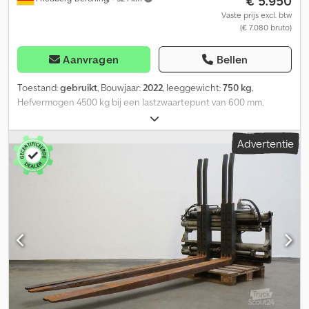
€ 5.950
Vaste prijs excl. btw
(€ 7.080 bruto)
Aanvragen
Bellen
Toestand:
gebruikt
, Bouwjaar:
2022
, leeggewicht:
750 kg
,
Hefvermogen 4500 kg bij een lastzwaartepunt van 600 mm,
vorkdoorsnede 80 x 60 mm, vorklengte: 1200 mm, bouwbreedte:
1400 mm, openingsbereik: 560-1940 mm, ophanging: FEM3A,
Advertentie
voorbouwmaat: 195 mm, eigen zwaartepunt: 215 mm, gebruikte
DURWEN dubbele palletklem type DPK 40 C, bouwbreedte 1400
mm, openingsbereik 560-1940 mm AK-AK lepels, FEM III A,
afzonderlijke zijdelingse verschuiving +/- 150 mm, vorken
80x60x1200 mm, incl. slangen, vorkdragerbreedte: 1400,
vorklengte: 1200, lastzwaartepunt: 600, eigen zwaartepunt: 215
Cjdpfoxygrdjx Afljrf