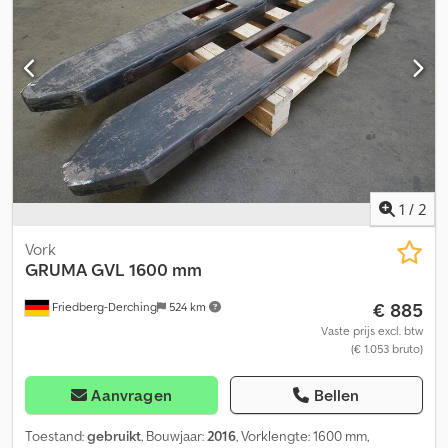
vorklengte: 1200 mm, lastzwaartepunt: 500 mm, eigen
zwaartepunt: 232 mm. Csdpfx Afjw Uwkzjlorf
1
/
2
Vork
GRUMA
GVL 1600 mm
€ 885
Friedberg-Derching
524 km
Vaste prijs excl. btw
(€ 1.053 bruto)
Aanvragen
Bellen
Toestand:
gebruikt
, Bouwjaar:
2016
, Vorklengte: 1600 mm,