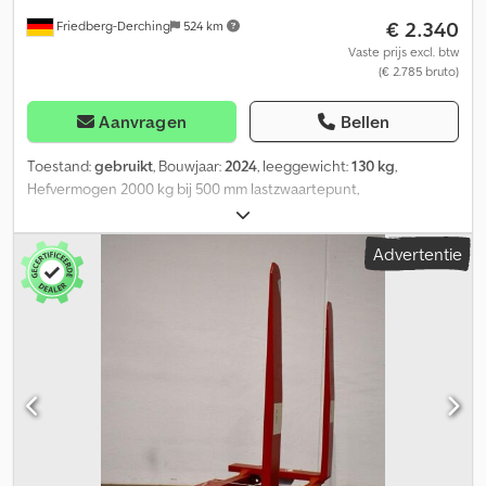
€ 2.340
Friedberg-Derching
524 km
Vaste prijs excl. btw
(€ 2.785 bruto)
Aanvragen
Bellen
Toestand:
gebruikt
, Bouwjaar:
2024
, leeggewicht:
130 kg
,
Hefvermogen 2000 kg bij 500 mm lastzwaartepunt,
vorkdoorsnede 110 x 45 mm, vorklengte: 1200 mm, ophanging:
FEM2A. NIEUWE Vetter vorken met een roestvrijstalen coating
Advertentie
rond het vorkblad, geschikt voor alle EX-zones. Basis
vorkdoorsnede: 110x45 mm. Vorklengte: 1200 mm. Ophanging: 2A.
Vorkdoorsnede inclusief coating: ca. 122x57 mm, vorklengte: 1200
mm, lastzwaartepunt: 500. Cjdpfx Asw Ux Hqeflerf