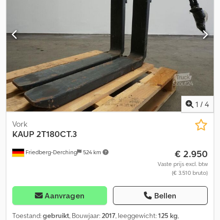
1
/
4
Vork
KAUP
2T180CT.3
€ 2.950
Friedberg-Derching
524 km
Vaste prijs excl. btw
(€ 3.510 bruto)
Aanvragen
Bellen
Toestand:
gebruikt
, Bouwjaar:
2017
, leeggewicht:
125 kg
,