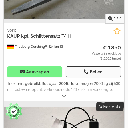
1
/
4
Vork
KAUP
kpl. Schlittensatz T411
€ 1.850
Friedberg-Derching
524 km
Vaste prijs excl. btw
(€ 2.202 bruto)
Aanvragen
Bellen
Toestand:
gebruikt
, Bouwjaar:
2006
, Hefvermogen 2000 kg bij 500
mm lastzwaartepunt, vorkdoorsnede 120 x 50 mm, vorklengte:
2200 mm, ophanging: FEM2A, vrijwel nieuwe complete sledeset
T411 incl. glijprofielen, FEM2A, 120x50x2200 mm. Passend voor
Advertentie
2T411Z, vorklengte: 2200, lastzwaartepunt: 500. Credpexuucyefx
Aflof