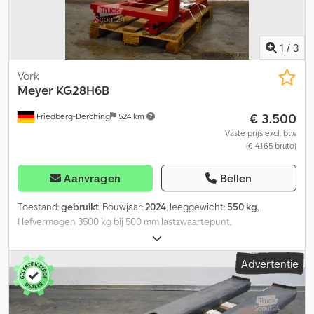
1
/
3
Vork
Meyer
KG28H6B
€ 3.500
Friedberg-Derching
524 km
Vaste prijs excl. btw
(€ 4.165 bruto)
Aanvragen
Bellen
Toestand:
gebruikt
, Bouwjaar:
2024
, leeggewicht:
550 kg
,
Hefvermogen 3500 kg bij 500 mm lastzwaartepunt,
vorkdoorsnede 120 x 45 mm, vorklengte: 1200 mm, bouwbreedte:
1100 mm, openingsbereik: 320 - 1610 mm, ophanging: FEM3A,
Advertentie
voorbouwmaat: 307 mm, eigen zwaartepunt: 232 mm, nieuw
MEYER vorkenpaar compleet met opname voor draaibare
vorkenklem 360° type KG28H6B-EU, passend voor
openingsbereik: 320 - 1610 mm, vorkdragerbreedte: 1100 mm,