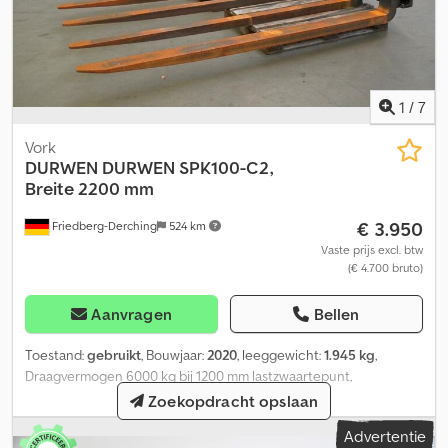
1
/
7
Vork
DURWEN
DURWEN SPK100-C2,
Breite 2200 mm
€ 3.950
Friedberg-Derching
524 km
Vaste prijs excl. btw
(€ 4.700 bruto)
Aanvragen
Bellen
Toestand:
gebruikt
, Bouwjaar:
2020
, leeggewicht:
1.945 kg
,
Draagvermogen 6000 kg bij 1200 mm lastzwaartepunt,
vorkdoorsnede 120 x 60 mm, vorklengte: 2400 mm, bouwbreedte:
Zoekopdracht opslaan
2260 mm, openingsbereik: 280 - 2550 mm, ophanging: FEM4A,
Advertentie
voorbouwmaat: 174 mm, eigen zwaartepunt: 535 mm. Gebruikte