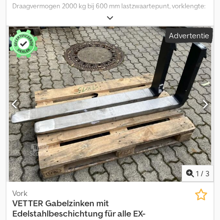
Draagvermogen 2000 kg bij 600 mm lastzwaartepunt, vorklengte:
800 mm, ophanging: FEM2A, eigen zwaartepunt: 254 mm, zo goed
als nieuwe KAUP telescopische vorken type 2T180CT.3,
Advertentie
basislengte 800 mm, uitschuifbaar 400 mm tot een uitgeschoven
lengte van 1200 mm, FEM 2A opname, draagvermogen 2000 kg bij
600 mm lastzwaartepunt, vorkdoorsnede 133 x 57 mm, vorklengte:
800, lastzwaartepunt: 600, eigen zwaartepunt: 254. Credew Uzq
Ejpfx Aflef
1
/
3
Vork
VETTER
Gabelzinken mit
Edelstahlbeschichtung für alle EX-