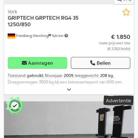
Vork
GRIPTECH
GRPTECH RG4 35
1250/850
€ 1.850
Friedberg-Derching
524 km
Vaste prijs excl. btw
(€ 2.202 bruto)
Aanvragen
Bellen
Toestand:
gebruikt
, Bouwjaar:
2009
, leeggewicht:
208 kg
,
Draagvermogen 3500 kg bij een lastzwaartepunt van 600 mm,
lengte van de vorken: 1200 mm, ophanging: FEM3A,
voorbouwmaat: 45 mm, eigen zwaartepunt: 639 mm, 1 paar
Advertentie
gebruikte priptech/kooi hydraulische telescopische vorken, type
RG4-35-1250-850 R/L, uitschuiflengte 850 mm, aanslag op het
zwaartepunt bij 1150 mm, draagvermogen bij een lastzwaartepunt
van 600 mm komt overeen met 3500 kg, draagvermogen bij een
lastzwaartepunt van 1450 mm komt overeen met 724 kg / per stuk,
vorklengte: 1200, lastzwaartepunt: 600, eigen zwaartepunt: 639.