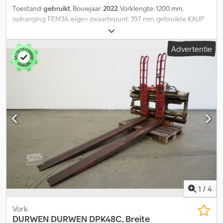
Toestand:
gebruikt
, Bouwjaar:
2022
, Vorklengte: 1200 mm,
ophanging: FEM3A, eigen zwaartepunt: 397 mm, gebruikte KAUP
telescopische vorken 3.5T180CT, vorkdoorsnede 163x58 mm,
uitgeschoven vorklengte 2050 mm, nuttige lengte 1200 mm,
Advertentie
eigen zwaartepunt uitgeschoven 568 mm, gewicht 206 kg/paar,
forkLength: 1200, ownCentre: 397 Cedpfozkmugex Aflerf
1
/
4
Vork
DURWEN
DURWEN DPK48C, Breite