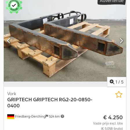
Advertentie
1
/
5
Vork
GRIPTECH
GRIPTECH RG2-20-0850-
0400
€ 4.250
Friedberg-Derching
524 km
Vaste prijs excl. btw
(€ 5.058 bruto)