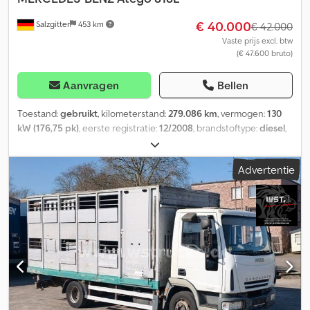
€ 40.000
Salzgitter
453 km
€ 42.000
Vaste prijs excl. btw
(€ 47.600 bruto)
Aanvragen
Bellen
Toestand:
gebruikt
, kilometerstand:
279.086 km
, vermogen:
130
kW (176,75 pk)
, eerste registratie:
12/2008
, brandstoftype:
diesel
,
totaalgewicht:
7.490 kg
, soort overbrenging:
automatisch
,
emissieklasse:
Euro 5
, aantal zitplaatsen:
3
, Uitrusting:
Advertentie
airconditioning
, Bezoek onze website, waar u onze volledige
voertuigenvoorraad vindt met nog veel meer foto's en informatie
in meerdere talen. SEL 8047 Mercedes-Benz Atego 818L Duitse
registratie Eerste registratie: 12.2008 279.086 km Euro 5
Technisch toegestane totaalgewicht (kg): 7.490 Toegestane
totaalgewicht (kg): 7.490 Leeggewicht (kg): 6.040 VIN:
WDB9702151L4021 MOTOR EN TRANSMISSIE: 4.249 cc Aantal
cilinders: 4-in-lijn Vermogen: 130kW / 177PK (180PK) Transmissie:
Automaat Retarder: NEE BANDEN EN ASSEN: Banden: 215/75 R 17,5
Codpjxlwztsfx Acmeha Asconfiguratie: 4x2 Luchtvering op de