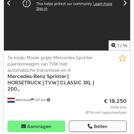
aanbetaling! ---- Fouten, typefouten en tussenverkoop
voorbehouden... ---- Kwalitatief goede gebruikte auto van een
autobedrijf met meer dan 30 jaar ervaring!!! ----Openingstijden:
Maandag t/m vrijdag van 10:00 - 18:00 uur en zaterdag van 10:00 -
14:00 uur.
1
/
14
Te koop: Mooie grijze Mercedes Sprinter
paardenwagen van TVW met
automatische transmissie en A
Mercedes-Benz
Sprinter |
HORSETRUCK | TVW | CLASSIC 3XL |
200...
€ 18.250
Wernhout
107 km
Vaste prijs
(BTW niet rapporteerbaar)
Aanvragen
Bellen