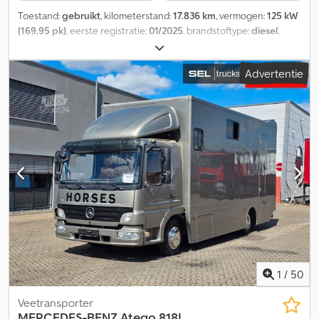
staat Prijs € 53.900 bruto - er kan geen btw worden afgetrokken
Toestand:
gebruikt
, kilometerstand:
17.836 km
, vermogen:
125 kW
Direct leverbaar Bezichtiging alleen op afspraak.
(169,95 pk)
, eerste registratie:
01/2025
, brandstoftype:
diesel
,
brandstof:
diesel
, kleur:
overig
, soort overbrenging:
automatisch
,
aantal versnellingen:
6
, aantal zitplaatsen:
5
, laadruimte lengte:
Advertentie
6.500 mm
, laadruimtebreedte:
2.100 mm
, laadruimtehoogte:
3.000 mm
, Bouwjaar:
2025
, Uitrusting:
aanhangwagenkoppeling,
airconditioning, cruise control, elektrisch verstelbare spiegel,
elektrische raamverstelling, navigatiesysteem,
stoelverwarming
, = Extra opties en accessoires = - Lichtmetalen
velgen = Aanvullende informatie = Chjdpfezncr Nox Acmea
Modeljaar: 2025 Merk van de opbouw: MTM Bekleding: Leder Prijs:
Op aanvraag Omzetbelasting/margebelasting: Omzetbelasting is
aftrekbaar
1
/
50
Veetransporter
MERCEDES-BENZ
Atego 818L