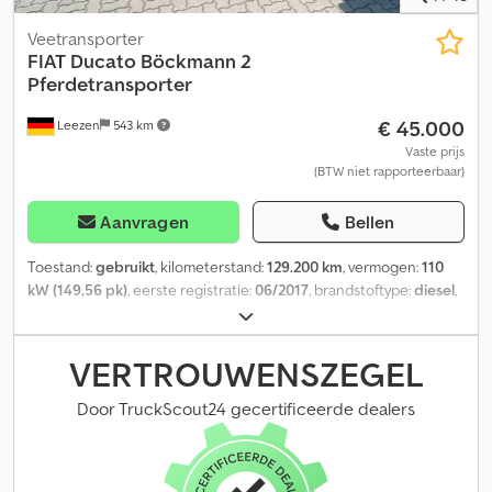
Veetransporter
FIAT
Ducato Böckmann 2
Pferdetransporter
€ 45.000
Leezen
543 km
Vaste prijs
(BTW niet rapporteerbaar)
Aanvragen
Bellen
Toestand:
gebruikt
, kilometerstand:
129.200 km
, vermogen:
110
kW (149,56 pk)
, eerste registratie:
06/2017
, brandstoftype:
diesel
,
totaalgewicht:
3.500 kg
, volgende keuring (TÜV):
07/2027
, kleur:
grijs
, soort overbrenging:
automatisch
, emissieklasse:
Euro 6
,
aantal zitplaatsen:
3
, Uitrusting:
ABS, centrale vergrendeling,
VERTROUWENSZEGEL
elektronisch stabiliteitsprogramma (ESP), navigatiesysteem
,
Fiat Ducato Böckmann 150 pk Euro 6, 3 zitplaatsen, geschikt voor
Door TruckScout24 gecertificeerde dealers
merries/hengsten 1-2 paardentransport Voertuig: * 150 pk Fiat
Ducato-chassis, Euro 6, airconditioning * 3 zitplaatsen * Radio-
CD-navigatiesysteem * Bluetooth-handsfree systeem * Trekhaak