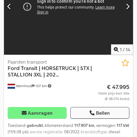
Technische informatie Koppel: 380 Nm Aantal cilinders: 4
Motorinhoud: 2.299 cc Topsnelheid: 154 km/u Afmetingen
Lengte/Hoogte: L3 Gewichten Ledig gewicht: 2.850 kg GVW:
2.850 kg Max. treklast: 750 kg Interieur Interieur: zwart, leder Staat
Aantal sleutels: 2 (2 afstandsbedieningen) Productveiligheid
Fabrikant: Paardenwagentje NL | MVV HORSETRUCKS
Weduwestraat 12 4884MV WERNHOUT, NL
1
/
14
Paarden transport
Ford
Transit | HORSETRUCK | STX |
STALLION 3XL | 202...
€ 47.995
Wernhout
107 km
Vaste prijs excl. btw
(€ 58.074 bruto)
Aanvragen
Bellen
Toestand:
gebruikt
, kilometerstand:
117.907 km
, vermogen:
117 kW
(159,08 pk)
, eerste registratie:
08/2022
, brandstoftype:
diesel
,