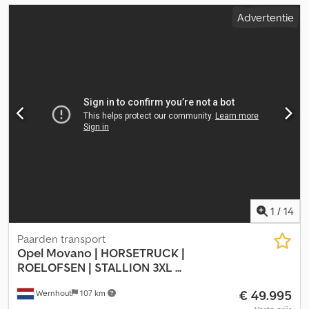
Advertentie
1
/
14
Paarden transport
Opel
Movano | HORSETRUCK |
ROELOFSEN | STALLION 3XL ...
€ 49.995
Wernhout
107 km